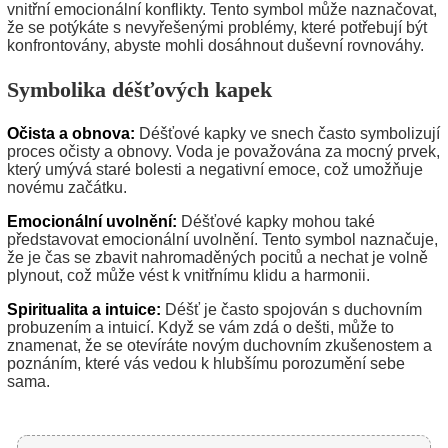
vnitřní emocionální konflikty. Tento symbol může naznačovat,
že se potýkáte s nevyřešenými problémy, které potřebují být
konfrontovány, abyste mohli dosáhnout duševní rovnováhy.
Symbolika déšťových kapek
Očista a obnova:
Déšťové kapky ve snech často symbolizují
proces očisty a obnovy. Voda je považována za mocný prvek,
který umývá staré bolesti a negativní emoce, což umožňuje
novému začátku.
Emocionální uvolnění:
Déšťové kapky mohou také
představovat emocionální uvolnění. Tento symbol naznačuje,
že je čas se zbavit nahromaděných pocitů a nechat je volně
plynout, což může vést k vnitřnímu klidu a harmonii.
Spiritualita a intuice:
Déšť je často spojován s duchovním
probuzením a intuicí. Když se vám zdá o dešti, může to
znamenat, že se otevíráte novým duchovním zkušenostem a
poznáním, které vás vedou k hlubšímu porozumění sebe
sama.