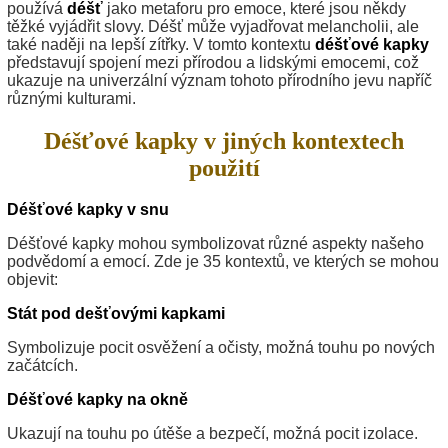
používá
déšť
jako metaforu pro emoce, které jsou někdy
těžké vyjádřit slovy. Déšť může vyjadřovat melancholii, ale
také naději na lepší zítřky. V tomto kontextu
déšťové kapky
představují spojení mezi přírodou a lidskými emocemi, což
ukazuje na univerzální význam tohoto přírodního jevu napříč
různými kulturami.
Déšťové kapky v jiných kontextech
použití
Déšťové kapky v snu
Déšťové kapky mohou symbolizovat různé aspekty našeho
podvědomí a emocí. Zde je 35 kontextů, ve kterých se mohou
objevit:
Stát pod dešťovými kapkami
Symbolizuje pocit osvěžení a očisty, možná touhu po nových
začátcích.
Déšťové kapky na okně
Ukazují na touhu po útěše a bezpečí, možná pocit izolace.