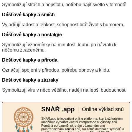
Symbolizují strach a nejistotu, potřebu najít světlo v temnotě.
Déšťové kapky a smích
Vyjadřují radost a lehkost, schopnost brát život s humorem.
Déšťové kapky a nostalgie
Symbolizují vzpomínky na minulost, touhu po návratu k
něčemu ztracenému.
Déšťové kapky a příroda
Označují spojení s přírodou, potřebu obnovy a klidu.
Déšťové kapky a zázraky
Symbolizují víru v něco většího, naději na lepší budoucnost.
SNÁŘ .app
Online výklad snů
SNAR.app je inovativní online platforma, která uživatelům
umožňuje vytvářet vlastní interpretace a výklady snů.
Pomáhá porozumět skrytým významům snů
prostřednictvím sdílení snů, rozsáhlé databáze symbolů a