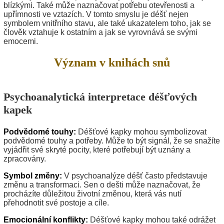
blízkými. Také může naznačovat potřebu otevřenosti a
upřímnosti ve vztazích. V tomto smyslu je déšť nejen
symbolem vnitřního stavu, ale také ukazatelem toho, jak se
člověk vztahuje k ostatním a jak se vyrovnává se svými
emocemi.
Význam v knihách snů
Psychoanalytická interpretace déšťových
kapek
Podvědomé touhy:
Déšťové kapky mohou symbolizovat
podvědomé touhy a potřeby. Může to být signál, že se snažíte
vyjádřit své skryté pocity, které potřebují být uznány a
zpracovány.
Symbol změny:
V psychoanalýze déšť často představuje
změnu a transformaci. Sen o dešti může naznačovat, že
procházíte důležitou životní změnou, která vás nutí
přehodnotit své postoje a cíle.
Emocionální konflikty:
Déšťové kapky mohou také odrážet