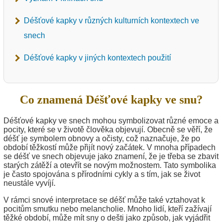
Déšťové kapky v různých kulturních kontextech ve
snech
Déšťové kapky v jiných kontextech použití
Co znamená Déšťové kapky ve snu?
Déšťové kapky ve snech mohou symbolizovat různé emoce a
pocity, které se v životě člověka objevují. Obecně se věří, že
déšť je symbolem obnovy a očisty, což naznačuje, že po
období těžkostí může přijít nový začátek. V mnoha případech
se déšť ve snech objevuje jako znamení, že je třeba se zbavit
starých zátěží a otevřít se novým možnostem. Tato symbolika
je často spojována s přírodními cykly a s tím, jak se život
neustále vyvíjí.
V rámci snové interpretace se déšť může také vztahovat k
pocitům smutku nebo melancholie. Mnoho lidí, kteří zažívají
těžké období, může mít sny o dešti jako způsob, jak vyjádřit