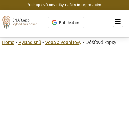
Pochop své sny díky našim interpretacím.
☰
Home
•
Výklad snů
•
Voda a vodní jevy
•
Déšťové kapky