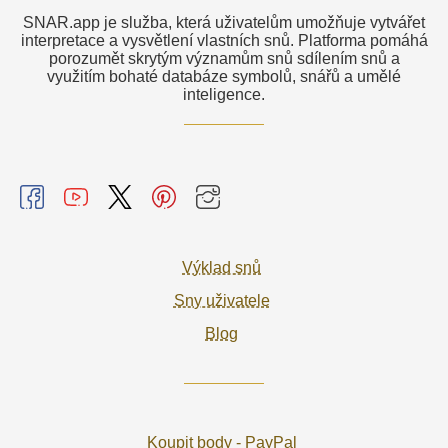
SNAR.app je služba, která uživatelům umožňuje vytvářet
interpretace a vysvětlení vlastních snů. Platforma pomáhá
porozumět skrytým významům snů sdílením snů a
využitím bohaté databáze symbolů, snářů a umělé
inteligence.
Výklad snů
Sny uživatele
Blog
Koupit body - PayPal