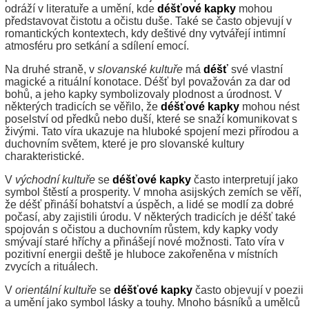
odráží v literatuře a umění, kde
déšťové kapky
mohou
představovat čistotu a očistu duše. Také se často objevují v
romantických kontextech, kdy deštivé dny vytvářejí intimní
atmosféru pro setkání a sdílení emocí.
Na druhé straně, v
slovanské kultuře
má
déšť
své vlastní
magické a rituální konotace. Déšť byl považován za dar od
bohů, a jeho kapky symbolizovaly plodnost a úrodnost. V
některých tradicích se věřilo, že
déšťové kapky
mohou nést
poselství od předků nebo duší, které se snaží komunikovat s
živými. Tato víra ukazuje na hluboké spojení mezi přírodou a
duchovním světem, které je pro slovanské kultury
charakteristické.
V
východní kultuře
se
déšťové kapky
často interpretují jako
symbol štěstí a prosperity. V mnoha asijských zemích se věří,
že déšť přináší bohatství a úspěch, a lidé se modlí za dobré
počasí, aby zajistili úrodu. V některých tradicích je déšť také
spojován s očistou a duchovním růstem, kdy kapky vody
smývají staré hříchy a přinášejí nové možnosti. Tato víra v
pozitivní energii deště je hluboce zakořeněna v místních
zvycích a rituálech.
V
orientální kultuře
se
déšťové kapky
často objevují v poezii
a umění jako symbol lásky a touhy. Mnoho básníků a umělců