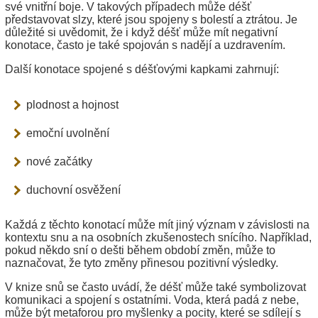
své vnitřní boje. V takových případech může déšť
představovat slzy, které jsou spojeny s bolestí a ztrátou. Je
důležité si uvědomit, že i když déšť může mít negativní
konotace, často je také spojován s nadějí a uzdravením.
Další konotace spojené s déšťovými kapkami zahrnují:
plodnost a hojnost
emoční uvolnění
nové začátky
duchovní osvěžení
Každá z těchto konotací může mít jiný význam v závislosti na
kontextu snu a na osobních zkušenostech snícího. Například,
pokud někdo sní o dešti během období změn, může to
naznačovat, že tyto změny přinesou pozitivní výsledky.
V knize snů se často uvádí, že déšť může také symbolizovat
komunikaci a spojení s ostatními. Voda, která padá z nebe,
může být metaforou pro myšlenky a pocity, které se sdílejí s