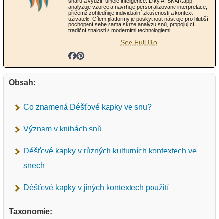
snářů a využití umělé inteligence. Díky AI SNAR.app
analyzuje vzorce a navrhuje personalizované interpretace,
přičemž zohledňuje individuální zkušenosti a kontext
uživatele. Cílem platformy je poskytnout nástroje pro hlubší
pochopení sebe sama skrze analýzu snů, propojující
tradiční znalosti s moderními technologiemi.
See Full Bio
Obsah:
Co znamená Déšťové kapky ve snu?
Význam v knihách snů
Déšťové kapky v různých kulturních kontextech ve
snech
Déšťové kapky v jiných kontextech použití
Taxonomie: