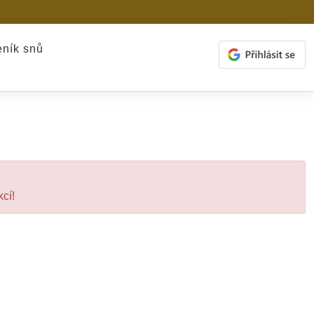
ník snů
kcí!