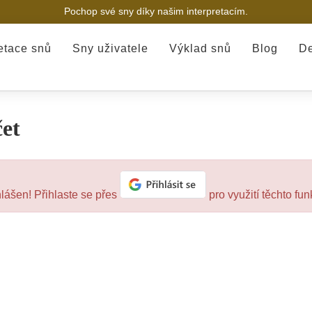
Pochop své sny díky našim interpretacím.
retace snů
Sny uživatele
Výklad snů
Blog
De
et
hlášen! Přihlaste se přes
pro využití těchto fun