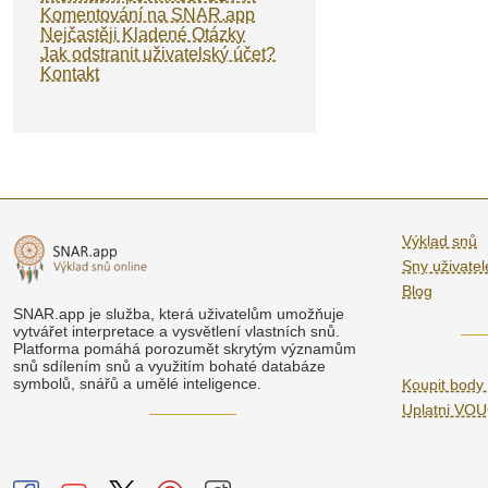
Komentování na SNAR.app
Nejčastěji Kladené Otázky
Jak odstranit uživatelský účet?
Kontakt
Výklad snů
Sny uživatel
Blog
SNAR.app je služba, která uživatelům umožňuje
vytvářet interpretace a vysvětlení vlastních snů.
Platforma pomáhá porozumět skrytým významům
snů sdílením snů a využitím bohaté databáze
symbolů, snářů a umělé inteligence.
Koupit body
Uplatni VO