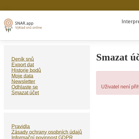
Interp
Smazat úč
Deník snů
Export dat
Historie bodů
Moje data
Newsletter
Uživatel není při
Odhlaste se
Smazat účet
Pravidla
Zásady ochrany osobních údajů
Informační povinnost GDPR