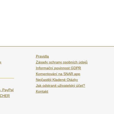
Pravidla
e
Zásady ochrany osobních údajů
Informační povinnost GDPR
Komentování na SNAR.app
Nejčastěji Kladené Otázky
Jak odstranit uživatelský účet?
 - PayPal
Kontakt
UCHER