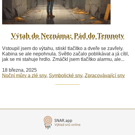
Výtah do Neznáma: Pád do Temnoty
Vstoupil jsem do výtahu, stiskl tlačítko a dveře se zavřely.
Kabina se ale nepohnula. Světlo začalo poblikávat a já cítil,
jak se mi stahuje hrdlo. Zmáčkl jsem tlačítko alarmu, ale...
18 března, 2025
Noční můry a zlé sny
,
Symbolické sny
,
Zpracovávající sny