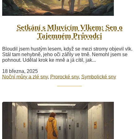
Setkání s Mluvícím Vlkem: Sen o
Tajemném Průvodci
Bloudil jsem hustým lesem, když se mezi stromy objevil vlk.
Stál tam nehybně, jeho oči zářily ve tmě. Nemohl jsem se
pohnout. Udělal krok ke mně a já cítil, jak...
18 března, 2025
Noční můry a zlé sny
,
Prorocké sny
,
Symbolické sny