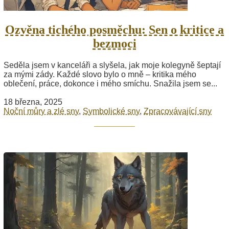
Ozvěna tichého posměchu: Sen o kritice a
bezmoci
Seděla jsem v kanceláři a slyšela, jak moje kolegyně šeptají
za mými zády. Každé slovo bylo o mně – kritika mého
oblečení, práce, dokonce i mého smíchu. Snažila jsem se...
18 března, 2025
Noční můry a zlé sny
,
Symbolické sny
,
Zpracovávající sny