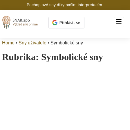
Pochop své sny díky našim interpretacím.
☰
Home
•
Sny uživatele
•
Symbolické sny
Rubrika:
Symbolické sny