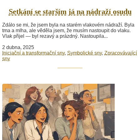
Setkání se starším já na nádraží osudu
Zdálo se mi, že jsem byla na starém vlakovém nádraží. Byla
tma a mlha, ale věděla jsem, že musím nastoupit do vlaku.
Vlak přijel — byl rezavý a prázdný. Nastoupila...
2 dubna, 2025
Iniciační a transformační sny
,
Symbolické sny
,
Zpracovávající
sny