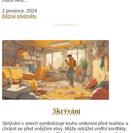
může vést...
2 prosince, 2024
Běžné předměty
Skrývání
Skrývání v snech symbolizuje touhu uniknout před realitou a
chránit se před vnějšími vlivy. Může odrážet vnitřní konflikty,