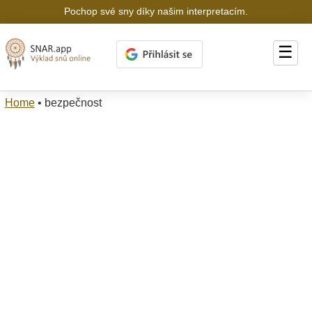
Pochop své sny díky našim interpretacím.
☰
Home
•
bezpečnost