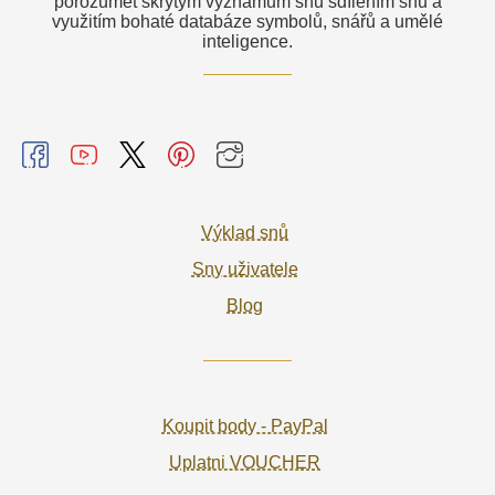
porozumět skrytým významům snů sdílením snů a
využitím bohaté databáze symbolů, snářů a umělé
inteligence.
Výklad snů
Sny uživatele
Blog
Koupit body - PayPal
Uplatni VOUCHER