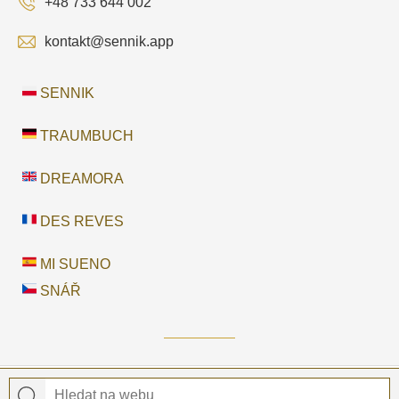
+48 733 644 002
kontakt@sennik.app
SENNIK
TRAUMBUCH
DREAMORA
DES REVES
MI SUENO
SNÁŘ
© 2026 Snář