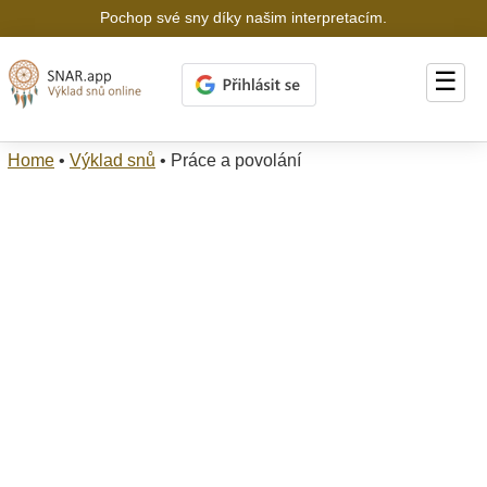
Pochop své sny díky našim interpretacím.
☰
Home
•
Výklad snů
•
Práce a povolání