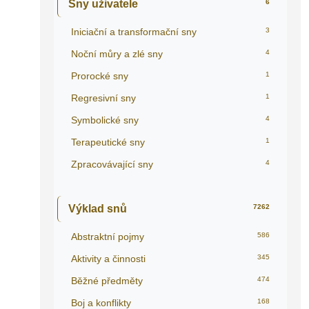
Sny uživatele
6
Iniciační a transformační sny
3
Noční můry a zlé sny
4
Prorocké sny
1
Regresivní sny
1
Symbolické sny
4
Terapeutické sny
1
Zpracovávající sny
4
Výklad snů
7262
Abstraktní pojmy
586
Aktivity a činnosti
345
Běžné předměty
474
Boj a konflikty
168