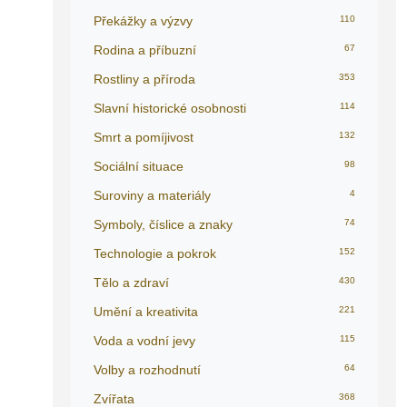
Překážky a výzvy
110
Rodina a příbuzní
67
Rostliny a příroda
353
Slavní historické osobnosti
114
Smrt a pomíjivost
132
Sociální situace
98
Suroviny a materiály
4
Symboly, číslice a znaky
74
Technologie a pokrok
152
Tělo a zdraví
430
Umění a kreativita
221
Voda a vodní jevy
115
Volby a rozhodnutí
64
Zvířata
368