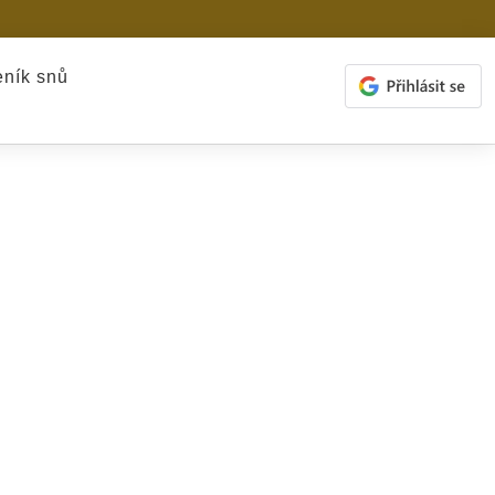
ník snů