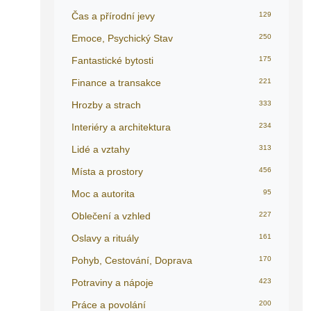
Čas a přírodní jevy
129
Emoce, Psychický Stav
250
Fantastické bytosti
175
Finance a transakce
221
Hrozby a strach
333
Interiéry a architektura
234
Lidé a vztahy
313
Místa a prostory
456
Moc a autorita
95
Oblečení a vzhled
227
Oslavy a rituály
161
Pohyb, Cestování, Doprava
170
Potraviny a nápoje
423
Práce a povolání
200