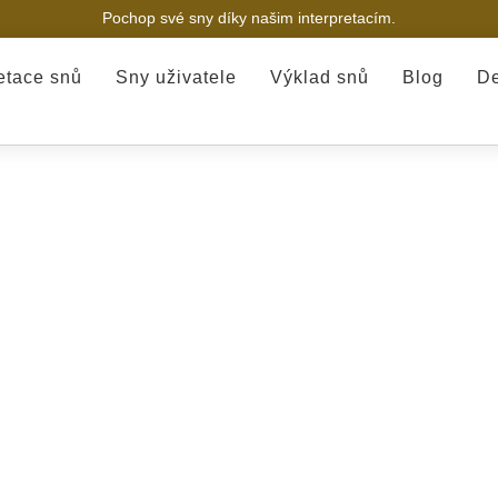
Pochop své sny díky našim interpretacím.
retace snů
Sny uživatele
Výklad snů
Blog
De