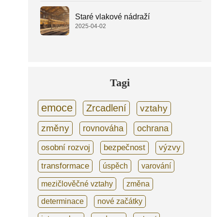
Staré vlakové nádraží
2025-04-02
Tagi
emoce
Zrcadlení
vztahy
změny
rovnováha
ochrana
osobní rozvoj
bezpečnost
výzvy
transformace
úspěch
varování
mezičlověčné vztahy
změna
determinace
nové začátky