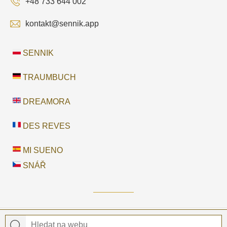
+48 733 644 002
kontakt@sennik.app
SENNIK
TRAUMBUCH
DREAMORA
DES REVES
MI SUENO
SNÁŘ
© 2026 Snář