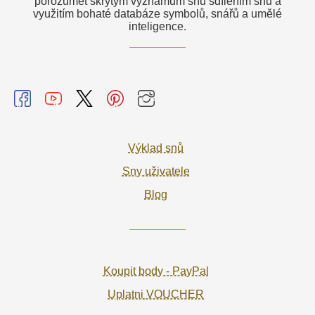
porozumět skrytým významům snů sdílením snů a
využitím bohaté databáze symbolů, snářů a umělé
inteligence.
Výklad snů
Sny uživatele
Blog
Koupit body - PayPal
Uplatni VOUCHER