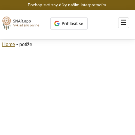
Pochop své sny díky našim interpretacím.
☰
Home
•
potíže