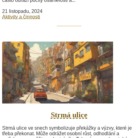
často odráží pocity osamělosti a...
21 listopadu, 2024
Aktivity a činnosti
Strmá ulice
Strmá ulice ve snech symbolizuje překážky a výzvy, které je
třeba překonat. Může odrážet osobní růst, odhodlání a