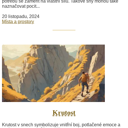
potřebu se zaměřit na vlastní sílu. Takové sny mohou také
naznačovat pocit...
20 listopadu, 2024
Místa a prostory
Krutost
Krutost v snech symbolizuje vnitřní boj, potlačené emoce a