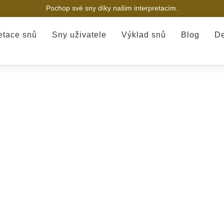
Pochop své sny díky našim interpretacím.
retace snů
Sny uživatele
Výklad snů
Blog
De