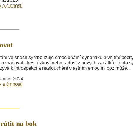
ra, 2025
y a činnosti
ovat
ání ve snech symbolizuje emocionální dynamiku a vnitřní pocity
aznačovat stres, úzkost nebo radost z nových začátků. Tento 
zývá k introspekci a naslouchání vlastním emocím, což může...
since, 2024
y a činnosti
rátit na bok