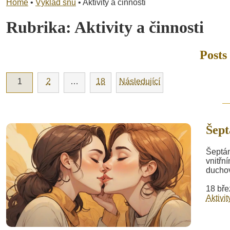
Home
•
Výklad snů
•
Aktivity a činnosti
Rubrika:
Aktivity a činnosti
Posts
1
2
…
18
Následující
Šept
Šeptán
vnitřn
duchov
18 bře
Aktivit