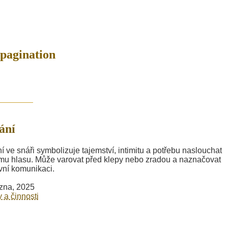
 pagination
ání
í ve snáři symbolizuje tajemství, intimitu a potřebu naslouchat
ímu hlasu. Může varovat před klepy nebo zradou a naznačovat
ní komunikaci.
zna, 2025
y a činnosti