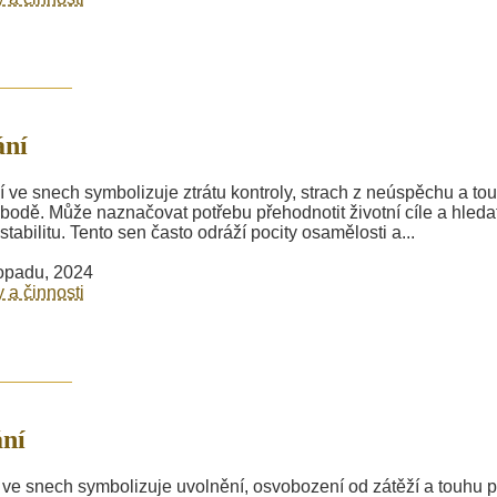
ání
 ve snech symbolizuje ztrátu kontroly, strach z neúspěchu a to
bodě. Může naznačovat potřebu přehodnotit životní cíle a hleda
 stabilitu. Tento sen často odráží pocity osamělosti a...
topadu, 2024
y a činnosti
ní
 ve snech symbolizuje uvolnění, osvobození od zátěží a touhu 