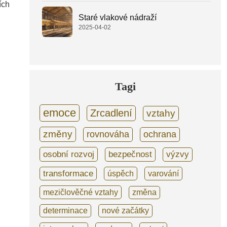
ích
Staré vlakové nádraží
2025-04-02
Tagi
emoce
Zrcadlení
vztahy
změny
rovnováha
ochrana
osobní rozvoj
bezpečnost
výzvy
transformace
úspěch
varování
mezičlověčné vztahy
změna
determinace
nové začátky