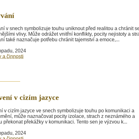
vání
ní v snech symbolizuje touhu uniknout před realitou a chránit s
ějšími vlivy. Může odrážet vnitřní konflikty, pocity nejistoty a str
ní také naznačuje potřebu chránit tajemství a emoce,...
topadu, 2024
y a činnosti
ení v cizím jazyce
í v cizím jazyce ve snech symbolizuje touhu po komunikaci a
mění, může naznačovat pocity izolace, strach z neznámého a
u překonat překážky v komunikaci. Tento sen je výzvou k...
topadu, 2024
y a činnosti