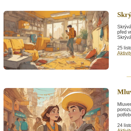
Skrý
Skrývá
před vn
Skrývá
25 lis
Aktivit
Mluv
Mluven
porozu
potřeb
24 lis
Aktivit