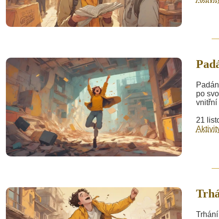
Pad
Padání
po svo
vnitřní
21 lis
Aktivit
Trhá
Trhání