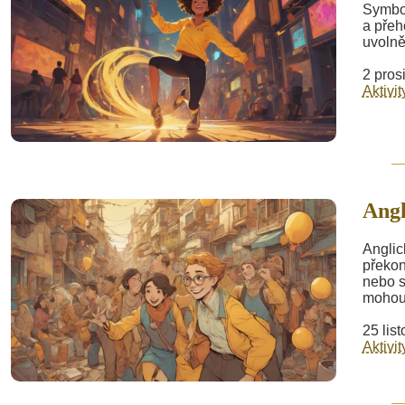
Symbol
a přeh
uvolně
2 pros
Aktivit
Angl
Anglic
překon
nebo s
mohou 
25 lis
Aktivit