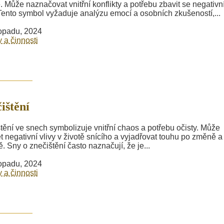
 Může naznačovat vnitřní konflikty a potřebu zbavit se negativn
 Tento symbol vyžaduje analýzu emocí a osobních zkušeností,...
topadu, 2024
y a činnosti
ištění
tění ve snech symbolizuje vnitřní chaos a potřebu očisty. Může
t negativní vlivy v životě snícího a vyjadřovat touhu po změně a
. Sny o znečištění často naznačují, že je...
topadu, 2024
y a činnosti