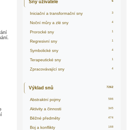
Sny uživatele
6
Iniciační a transformační sny
3
Noční můry a zlé sny
4
Prorocké sny
1
vání
nání.
Regresivní sny
1
Symbolické sny
4
Terapeutické sny
1
Zpracovávající sny
4
Výklad snů
7262
Abstraktní pojmy
586
Aktivity a činnosti
345
e
í
Běžné předměty
474
Boj a konflikty
168