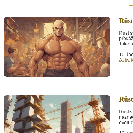
Růst
Růst s
překáž
Také n
10 úno
Aktivit
Růst
Růst v
naznač
evoluc