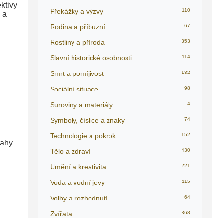
ktivy
Překážky a výzvy
110
 a
Rodina a příbuzní
67
Rostliny a příroda
353
Slavní historické osobnosti
114
Smrt a pomíjivost
132
Sociální situace
98
Suroviny a materiály
4
Symboly, číslice a znaky
74
Technologie a pokrok
152
tahy
Tělo a zdraví
430
Umění a kreativita
221
Voda a vodní jevy
115
Volby a rozhodnutí
64
Zvířata
368