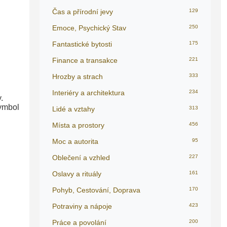
Čas a přírodní jevy
129
Emoce, Psychický Stav
250
Fantastické bytosti
175
Finance a transakce
221
Hrozby a strach
333
Interiéry a architektura
234
.
symbol
Lidé a vztahy
313
Místa a prostory
456
Moc a autorita
95
Oblečení a vzhled
227
Oslavy a rituály
161
Pohyb, Cestování, Doprava
170
Potraviny a nápoje
423
Práce a povolání
200