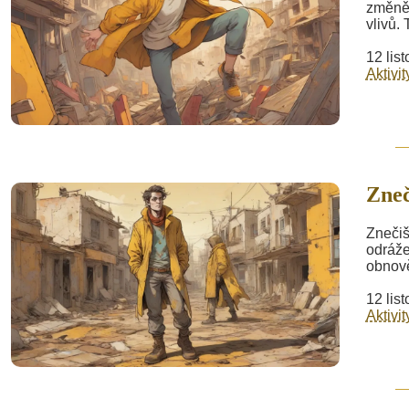
změně.
vlivů.
12 lis
Aktivit
Zneč
Znečiš
odráže
obnově
12 lis
Aktivit