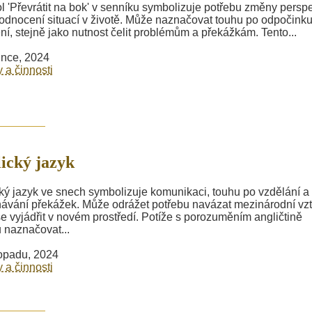
 'Převrátit na bok' v senníku symbolizuje potřebu změny perspe
odnocení situací v životě. Může naznačovat touhu po odpočinku
ní, stejně jako nutnost čelit problémům a překážkám. Tento...
ince, 2024
y a činnosti
ický jazyk
ký jazyk ve snech symbolizuje komunikaci, touhu po vzdělání a
ávání překážek. Může odrážet potřebu navázat mezinárodní vz
e vyjádřit v novém prostředí. Potíže s porozuměním angličtině
naznačovat...
topadu, 2024
y a činnosti