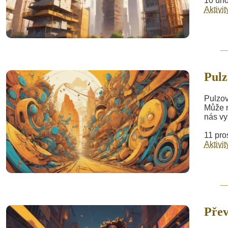
10 úno
Aktivit
Pulz
Pulzov
Může n
nás vy
11 pro
Aktivit
Přev