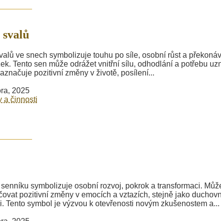
 svalů
valů ve snech symbolizuje touhu po síle, osobní růst a překoná
ek. Tento sen může odrážet vnitřní sílu, odhodlání a potřebu uz
aznačuje pozitivní změny v životě, posílení...
ra, 2025
y a činnosti
 senníku symbolizuje osobní rozvoj, pokrok a transformaci. Můž
ovat pozitivní změny v emocích a vztazích, stejně jako duchovn
i. Tento symbol je výzvou k otevřenosti novým zkušenostem a...