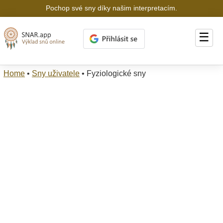
Pochop své sny díky našim interpretacím.
☰
Home
•
Sny uživatele
•
Fyziologické sny