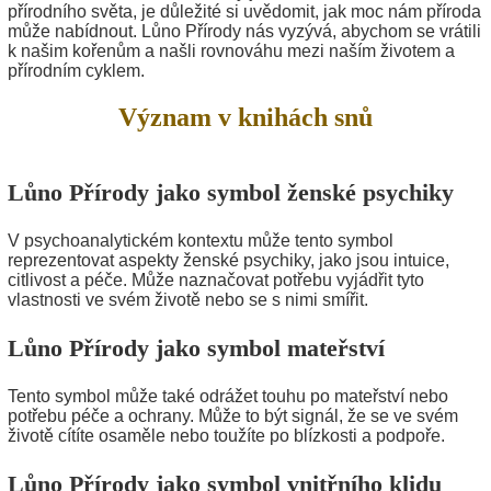
přírodního světa, je důležité si uvědomit, jak moc nám příroda
může nabídnout. Lůno Přírody nás vyzývá, abychom se vrátili
k našim kořenům a našli rovnováhu mezi naším životem a
přírodním cyklem.
Význam v knihách snů
Lůno Přírody jako symbol ženské psychiky
V psychoanalytickém kontextu může tento symbol
reprezentovat aspekty ženské psychiky, jako jsou intuice,
citlivost a péče. Může naznačovat potřebu vyjádřit tyto
vlastnosti ve svém životě nebo se s nimi smířit.
Lůno Přírody jako symbol mateřství
Tento symbol může také odrážet touhu po mateřství nebo
potřebu péče a ochrany. Může to být signál, že se ve svém
životě cítíte osaměle nebo toužíte po blízkosti a podpoře.
Lůno Přírody jako symbol vnitřního klidu