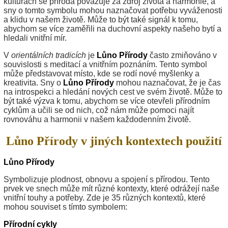
kulturách se příroda považuje za zdroj života a harmonie, a
sny o tomto symbolu mohou naznačovat potřebu vyváženosti
a klidu v našem životě. Může to být také signál k tomu,
abychom se více zaměřili na duchovní aspekty našeho bytí a
hledali vnitřní mír.
V
orientálních tradicích
je
Lůno Přírody
často zmiňováno v
souvislosti s meditací a vnitřním poznáním. Tento symbol
může představovat místo, kde se rodí nové myšlenky a
kreativita. Sny o
Lůno Přírody
mohou naznačovat, že je čas
na introspekci a hledání nových cest ve svém životě. Může to
být také výzva k tomu, abychom se více otevřeli přírodním
cyklům a učili se od nich, což nám může pomoci najít
rovnováhu a harmonii v našem každodenním životě.
Lůno Přírody v jiných kontextech použití
Lůno Přírody
Symbolizuje plodnost, obnovu a spojení s přírodou. Tento
prvek ve snech může mít různé kontexty, které odrážejí naše
vnitřní touhy a potřeby. Zde je 35 různých kontextů, které
mohou souviset s tímto symbolem:
Přírodní cykly