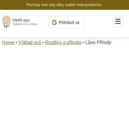
Pochop své sny díky našim interpretacím.
☰
Home
•
Výklad snů
•
Rostliny a příroda
•
Lůno Přírody