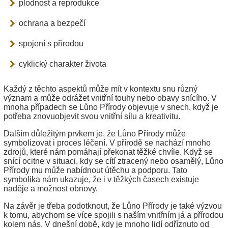
plodnost a reprodukce
ochrana a bezpečí
spojení s přírodou
cyklický charakter života
Každý z těchto aspektů může mít v kontextu snu různý
význam a může odrážet vnitřní touhy nebo obavy snícího. V
mnoha případech se Lůno Přírody objevuje v snech, když je
potřeba znovuobjevit svou vnitřní sílu a kreativitu.
Dalším důležitým prvkem je, že Lůno Přírody může
symbolizovat i proces léčení. V přírodě se nachází mnoho
zdrojů, které nám pomáhají překonat těžké chvíle. Když se
snící ocitne v situaci, kdy se cítí ztracený nebo osamělý, Lůno
Přírody mu může nabídnout útěchu a podporu. Tato
symbolika nám ukazuje, že i v těžkých časech existuje
naděje a možnost obnovy.
Na závěr je třeba podotknout, že Lůno Přírody je také výzvou
k tomu, abychom se více spojili s naším vnitřním já a přírodou
kolem nás. V dnešní době, kdy je mnoho lidí odříznuto od