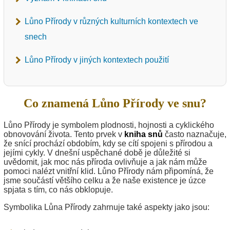
Lůno Přírody v různých kulturních kontextech ve
snech
Lůno Přírody v jiných kontextech použití
Co znamená Lůno Přírody ve snu?
Lůno Přírody je symbolem plodnosti, hojnosti a cyklického
obnovování života. Tento prvek v
kniha snů
často naznačuje,
že snící prochází obdobím, kdy se cítí spojeni s přírodou a
jejími cykly. V dnešní uspěchané době je důležité si
uvědomit, jak moc nás příroda ovlivňuje a jak nám může
pomoci nalézt vnitřní klid. Lůno Přírody nám připomíná, že
jsme součástí většího celku a že naše existence je úzce
spjata s tím, co nás obklopuje.
Symbolika Lůna Přírody zahrnuje také aspekty jako jsou: