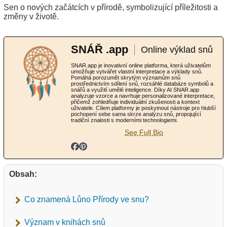
Sen o nových začátcích v přírodě, symbolizující příležitosti a
změny v životě.
SNÁŘ .app
Online výklad snů
SNAR.app je inovativní online platforma, která uživatelům
umožňuje vytvářet vlastní interpretace a výklady snů.
Pomáhá porozumět skrytým významům snů
prostřednictvím sdílení snů, rozsáhlé databáze symbolů a
snářů a využití umělé inteligence. Díky AI SNAR.app
analyzuje vzorce a navrhuje personalizované interpretace,
přičemž zohledňuje individuální zkušenosti a kontext
uživatele. Cílem platformy je poskytnout nástroje pro hlubší
pochopení sebe sama skrze analýzu snů, propojující
tradiční znalosti s moderními technologiemi.
See Full Bio
Obsah:
Co znamená Lůno Přírody ve snu?
Význam v knihách snů