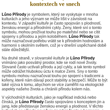
kontextech ve snech
Lůno Přírody
je symbolem, který se vyskytuje v mnoha
kulturách a jeho význam se může lišit v závislosti na
kontextu. V
západní kultuře
je často spojován s plodností,
ženskou energií a přírodními cykly. Ženy, které sní o tomto
symbolu, mohou prožívat touhu po mateřství nebo se cítit
spojeny s přírodou a jejím koloběhem.
Lůno Přírody
tak
může naznačovat potřebu vrátit se k přírodním hodnotám a
harmonii s okolním světem, což je v dnešní uspěchané době
stále důležitější.
Na druhé straně, v
slovanské kultuře
je
Lůno Přírody
vnímáno jako posvátný prostor, kde se rodí nové životy.
Slované často uctívali přírodu a její cykly, a tak tento symbol
může odrážet hlubokou úctu k matce Zemi. Sny o tomto
symbolu mohou naznačovat touhu po spojení s tradicemi a
kořeny, které nám dávají pocit stability a bezpečí. Může to být
také výzva k tomu, abychom se více zaměřili na ekologické
aspekty našeho života a chránili přírodu kolem nás.
V
východních kulturách
, jako je například indická nebo
čínská, je
Lůno Přírody
často spojováno s konceptem jin a
jang, kde představuje ženskou energii a plodnost. V těchto