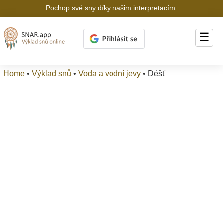
Pochop své sny díky našim interpretacím.
☰
Home
•
Výklad snů
•
Voda a vodní jevy
•
Déšť