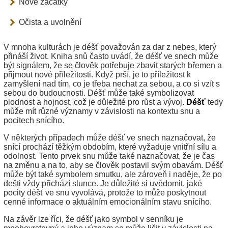
Nové začátky
Očista a uvolnění
V mnoha kulturách je déšť považován za dar z nebes, který
přináší život. Kniha snů často uvádí, že déšť ve snech může
být signálem, že se člověk potřebuje zbavit starých břemen a
přijmout nové příležitosti. Když prší, je to příležitost k
zamyšlení nad tím, co je třeba nechat za sebou, a co si vzít s
sebou do budoucnosti. Déšť může také symbolizovat
plodnost a hojnost, což je důležité pro růst a vývoj.
Déšť
tedy
může mít různé významy v závislosti na kontextu snu a
pocitech snícího.
V některých případech může déšť ve snech naznačovat, že
snící prochází těžkým obdobím, které vyžaduje vnitřní sílu a
odolnost. Tento prvek snu může také naznačovat, že je čas
na změnu a na to, aby se člověk postavil svým obavám. Déšť
může být také symbolem smutku, ale zároveň i naděje, že po
dešti vždy přichází slunce. Je důležité si uvědomit, jaké
pocity déšť ve snu vyvolává, protože to může poskytnout
cenné informace o aktuálním emocionálním stavu snícího.
Na závěr lze říci, že déšť jako symbol v senníku je