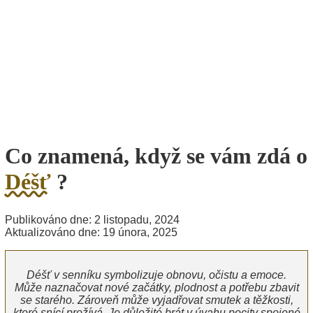
Co znamená, když se vám zdá o
Déšť
?
Publikováno dne: 2 listopadu, 2024
Aktualizováno dne: 19 února, 2025
Déšť v senníku symbolizuje obnovu, očistu a emoce.
Může naznačovat nové začátky, plodnost a potřebu zbavit
se starého. Zároveň může vyjadřovat smutek a těžkosti,
které snící prožívá. Je důležité brát v úvahu pocity spojené