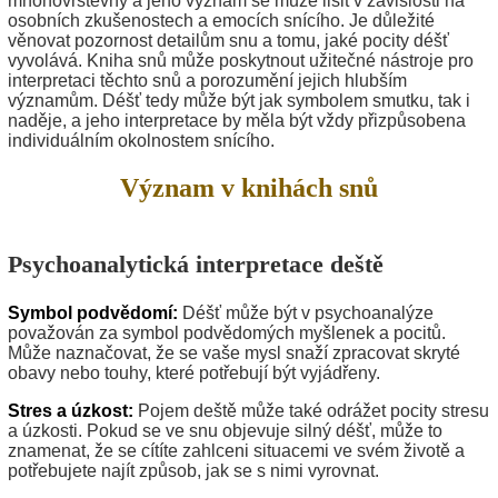
mnohovrstevný a jeho význam se může lišit v závislosti na
osobních zkušenostech a emocích snícího. Je důležité
věnovat pozornost detailům snu a tomu, jaké pocity déšť
vyvolává. Kniha snů může poskytnout užitečné nástroje pro
interpretaci těchto snů a porozumění jejich hlubším
významům. Déšť tedy může být jak symbolem smutku, tak i
naděje, a jeho interpretace by měla být vždy přizpůsobena
individuálním okolnostem snícího.
Význam v knihách snů
Psychoanalytická interpretace deště
Symbol podvědomí:
Déšť může být v psychoanalýze
považován za symbol podvědomých myšlenek a pocitů.
Může naznačovat, že se vaše mysl snaží zpracovat skryté
obavy nebo touhy, které potřebují být vyjádřeny.
Stres a úzkost:
Pojem deště může také odrážet pocity stresu
a úzkosti. Pokud se ve snu objevuje silný déšť, může to
znamenat, že se cítíte zahlceni situacemi ve svém životě a
potřebujete najít způsob, jak se s nimi vyrovnat.