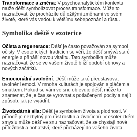
Transformace a změna:
V psychoanalytickém kontextu
může déšť symbolizovat proces transformace. Může to
naznačovat, že procházíte důležitými změnami ve svém
životě, které vás vedou k většímu sebepoznání a růstu.
Symbolika deště v ezoterice
Očista a regenerace:
Déšť je často považován za symbol
očisty. V esoterických tradicích se věří, že déšť smývá staré
energie a přináší novou vitalitu. Tato symbolika může
naznačovat, že se ve vašem životě blíží období obnovy a
nových začátků.
Emocionální uvolnění:
Déšť může také představovat
uvolnění emocí. V mnoha kulturách je spojován s pláčem a
smutkem. Pokud se vám ve snu objevuje déšť, může to
znamenat, že je čas se vyrovnat s potlačenými pocity a najít
způsob, jak je vyjádřit.
Životodárná síla:
Déšť je symbolem života a plodnosti. V
přírodě je nezbytný pro růst rostlin a živočichů. V esoterickém
smyslu může déšť ve snu naznačovat, že se chystají nové
příležitosti a bohatství, které přicházejí do vašeho života.