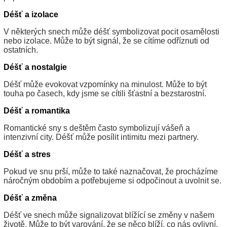
Déšť a izolace
V některých snech může déšť symbolizovat pocit osamělosti
nebo izolace. Může to být signál, že se cítíme odříznuti od
ostatních.
Déšť a nostalgie
Déšť může evokovat vzpomínky na minulost. Může to být
touha po časech, kdy jsme se cítili šťastní a bezstarostní.
Déšť a romantika
Romantické sny s deštěm často symbolizují vášeň a
intenzivní city. Déšť může posílit intimitu mezi partnery.
Déšť a stres
Pokud ve snu prší, může to také naznačovat, že procházíme
náročným obdobím a potřebujeme si odpočinout a uvolnit se.
Déšť a změna
Déšť ve snech může signalizovat blížící se změny v našem
životě. Může to být varování, že se něco blíží, co nás ovlivní.