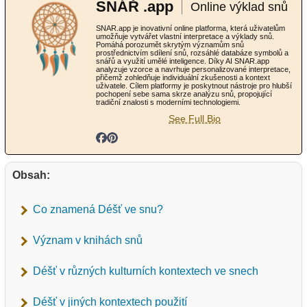
SNÁŘ .app
Online výklad snů
SNAR.app je inovativní online platforma, která uživatelům
umožňuje vytvářet vlastní interpretace a výklady snů.
Pomáhá porozumět skrytým významům snů
prostřednictvím sdílení snů, rozsáhlé databáze symbolů a
snářů a využití umělé inteligence. Díky AI SNAR.app
analyzuje vzorce a navrhuje personalizované interpretace,
přičemž zohledňuje individuální zkušenosti a kontext
uživatele. Cílem platformy je poskytnout nástroje pro hlubší
pochopení sebe sama skrze analýzu snů, propojující
tradiční znalosti s moderními technologiemi.
See Full Bio
Obsah:
Co znamená Déšť ve snu?
Význam v knihách snů
Déšť v různých kulturních kontextech ve snech
Déšť v jiných kontextech použití