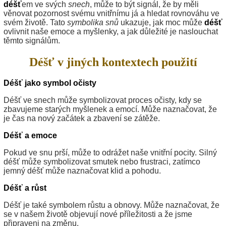
déšť
em ve svých
snech
, může to být signál, že by měli
věnovat pozornost svému vnitřnímu já a hledat rovnováhu ve
svém životě. Tato
symbolika snů
ukazuje, jak moc může
déšť
ovlivnit naše emoce a myšlenky, a jak důležité je naslouchat
těmto signálům.
Déšť v jiných kontextech použití
Déšť jako symbol očisty
Déšť ve snech může symbolizovat proces očisty, kdy se
zbavujeme starých myšlenek a emocí. Může naznačovat, že
je čas na nový začátek a zbavení se zátěže.
Déšť a emoce
Pokud ve snu prší, může to odrážet naše vnitřní pocity. Silný
déšť může symbolizovat smutek nebo frustraci, zatímco
jemný déšť může naznačovat klid a pohodu.
Déšť a růst
Déšť je také symbolem růstu a obnovy. Může naznačovat, že
se v našem životě objevují nové příležitosti a že jsme
připraveni na změnu.