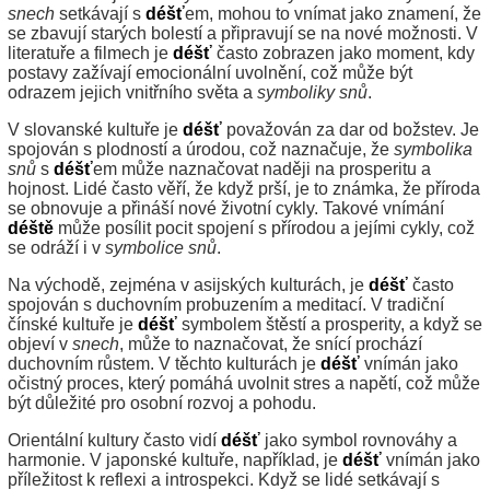
snech
setkávají s
déšť
em, mohou to vnímat jako znamení, že
se zbavují starých bolestí a připravují se na nové možnosti. V
literatuře a filmech je
déšť
často zobrazen jako moment, kdy
postavy zažívají emocionální uvolnění, což může být
odrazem jejich vnitřního světa a
symboliky snů
.
V slovanské kultuře je
déšť
považován za dar od božstev. Je
spojován s plodností a úrodou, což naznačuje, že
symbolika
snů
s
déšť
em může naznačovat naději na prosperitu a
hojnost. Lidé často věří, že když prší, je to známka, že příroda
se obnovuje a přináší nové životní cykly. Takové vnímání
déště
může posílit pocit spojení s přírodou a jejími cykly, což
se odráží i v
symbolice snů
.
Na východě, zejména v asijských kulturách, je
déšť
často
spojován s duchovním probuzením a meditací. V tradiční
čínské kultuře je
déšť
symbolem štěstí a prosperity, a když se
objeví v
snech
, může to naznačovat, že snící prochází
duchovním růstem. V těchto kulturách je
déšť
vnímán jako
očistný proces, který pomáhá uvolnit stres a napětí, což může
být důležité pro osobní rozvoj a pohodu.
Orientální kultury často vidí
déšť
jako symbol rovnováhy a
harmonie. V japonské kultuře, například, je
déšť
vnímán jako
příležitost k reflexi a introspekci. Když se lidé setkávají s