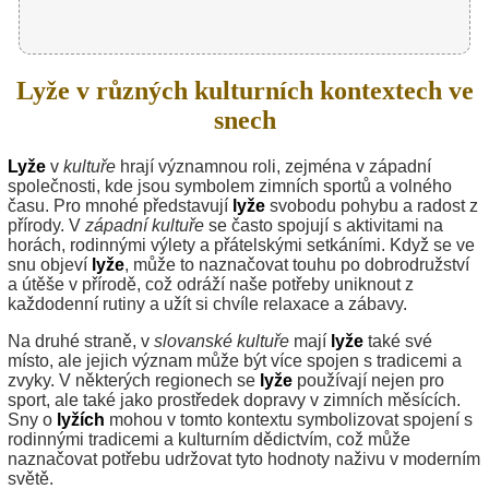
Lyže v různých kulturních kontextech ve
snech
Lyže
v
kultuře
hrají významnou roli, zejména v západní
společnosti, kde jsou symbolem zimních sportů a volného
času. Pro mnohé představují
lyže
svobodu pohybu a radost z
přírody. V
západní kultuře
se často spojují s aktivitami na
horách, rodinnými výlety a přátelskými setkáními. Když se ve
snu objeví
lyže
, může to naznačovat touhu po dobrodružství
a útěše v přírodě, což odráží naše potřeby uniknout z
každodenní rutiny a užít si chvíle relaxace a zábavy.
Na druhé straně, v
slovanské kultuře
mají
lyže
také své
místo, ale jejich význam může být více spojen s tradicemi a
zvyky. V některých regionech se
lyže
používají nejen pro
sport, ale také jako prostředek dopravy v zimních měsících.
Sny o
lyžích
mohou v tomto kontextu symbolizovat spojení s
rodinnými tradicemi a kulturním dědictvím, což může
naznačovat potřebu udržovat tyto hodnoty naživu v moderním
světě.