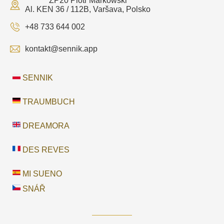
ZP20 Piotr Markowski
Al. KEN 36 / 112B, Varšava, Polsko
+48 733 644 002
kontakt@sennik.app
SENNIK
TRAUMBUCH
DREAMORA
DES REVES
MI SUENO
SNÁŘ