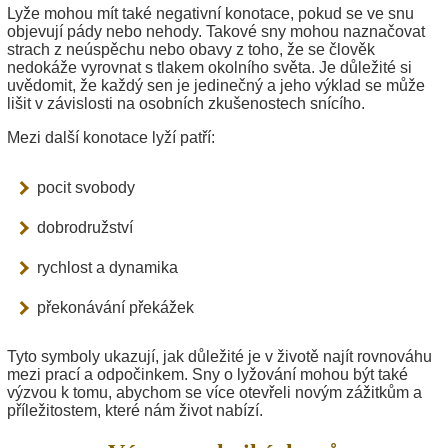
Lyže mohou mít také negativní konotace, pokud se ve snu
objevují pády nebo nehody. Takové sny mohou naznačovat
strach z neúspěchu nebo obavy z toho, že se člověk
nedokáže vyrovnat s tlakem okolního světa. Je důležité si
uvědomit, že každý sen je jedinečný a jeho výklad se může
lišit v závislosti na osobních zkušenostech snícího.
Mezi další konotace lyží patří:
pocit svobody
dobrodružství
rychlost a dynamika
překonávání překážek
Tyto symboly ukazují, jak důležité je v životě najít rovnováhu
mezi prací a odpočinkem. Sny o lyžování mohou být také
výzvou k tomu, abychom se více otevřeli novým zážitkům a
příležitostem, které nám život nabízí.