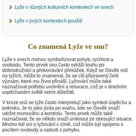
Lyže v různých kulturních kontextech ve snech
Lyže v jiných kontextech použití
Co znamená Lyže ve snu?
Lyže v snech mohou symbolizovat pohyb, rychlost a
svobodu. Tento prvek snu často odráží touhu po
dobrodružství a překonávání překážek. Když se člověk vidí
na lyžích, může to znamenat, že se cítí připravený čelit
výzvám, které mu život přináší. Lyžování může také
naznačovat potřebu uvolnění a relaxace, což je v dnešním
uspěchaném světě velmi důležité.
V knize snů se lyže často interpretují jako symbol úspěchu a
pokroku. Je to jako jízda po svahu, kde se člověk snaží
udržet rovnováhu a kontrolu. Tento prvek může také
naznačovat, že se někdo snaží uniknout ze stresující situace.
Mnoho lidí sní o lyžování v zimě, což může být spojeno s
pocitem svobody a radosti z pohybu.