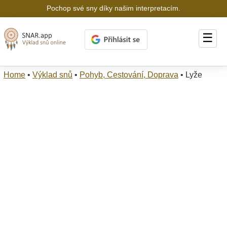
Pochop své sny díky našim interpretacím.
☰
Home
•
Výklad snů
•
Pohyb, Cestování, Doprava
•
Lyže