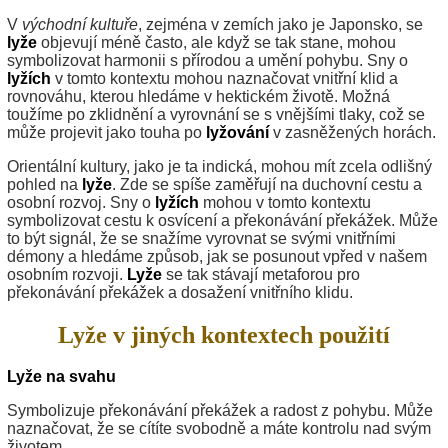
V
východní kultuře
, zejména v zemích jako je Japonsko, se
lyže
objevují méně často, ale když se tak stane, mohou
symbolizovat harmonii s přírodou a umění pohybu. Sny o
lyžích
v tomto kontextu mohou naznačovat vnitřní klid a
rovnováhu, kterou hledáme v hektickém životě. Možná
toužíme po zklidnění a vyrovnání se s vnějšími tlaky, což se
může projevit jako touha po
lyžování
v zasněžených horách.
Orientální kultury, jako je ta indická, mohou mít zcela odlišný
pohled na
lyže
. Zde se spíše zaměřují na duchovní cestu a
osobní rozvoj. Sny o
lyžích
mohou v tomto kontextu
symbolizovat cestu k osvícení a překonávání překážek. Může
to být signál, že se snažíme vyrovnat se svými vnitřními
démony a hledáme způsob, jak se posunout vpřed v našem
osobním rozvoji.
Lyže
se tak stávají metaforou pro
překonávání překážek a dosažení vnitřního klidu.
Lyže v jiných kontextech použití
Lyže na svahu
Symbolizuje překonávání překážek a radost z pohybu. Může
naznačovat, že se cítíte svobodně a máte kontrolu nad svým
životem.