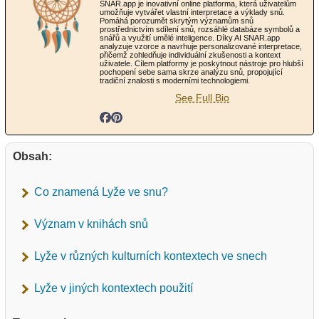
SNAR.app je inovativní online platforma, která uživatelům
umožňuje vytvářet vlastní interpretace a výklady snů.
Pomáhá porozumět skrytým významům snů
prostřednictvím sdílení snů, rozsáhlé databáze symbolů a
snářů a využití umělé inteligence. Díky AI SNAR.app
analyzuje vzorce a navrhuje personalizované interpretace,
přičemž zohledňuje individuální zkušenosti a kontext
uživatele. Cílem platformy je poskytnout nástroje pro hlubší
pochopení sebe sama skrze analýzu snů, propojující
tradiční znalosti s moderními technologiemi.
See Full Bio
Obsah:
Co znamená Lyže ve snu?
Význam v knihách snů
Lyže v různých kulturních kontextech ve snech
Lyže v jiných kontextech použití