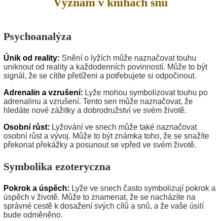
Význam v knihách snů
Psychoanalýza
Únik od reality:
Snění o lyžích může naznačovat touhu
uniknout od reality a každodenních povinností. Může to být
signál, že se cítíte přetíženi a potřebujete si odpočinout.
Adrenalin a vzrušení:
Lyže mohou symbolizovat touhu po
adrenalinu a vzrušení. Tento sen může naznačovat, že
hledáte nové zážitky a dobrodružství ve svém životě.
Osobní růst:
Lyžování ve snech může také naznačovat
osobní růst a vývoj. Může to být známka toho, že se snažíte
překonat překážky a posunout se vpřed ve svém životě.
Symbolika ezoteryczna
Pokrok a úspěch:
Lyže ve snech často symbolizují pokrok a
úspěch v životě. Může to znamenat, že se nacházíte na
správné cestě k dosažení svých cílů a snů, a že vaše úsilí
bude odměněno.