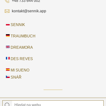
+48 733 644 002
kontakt@sennik.app
SENNIK
TRAUMBUCH
DREAMORA
DES REVES
MI SUENO
SNÁŘ
© 2026 Snář