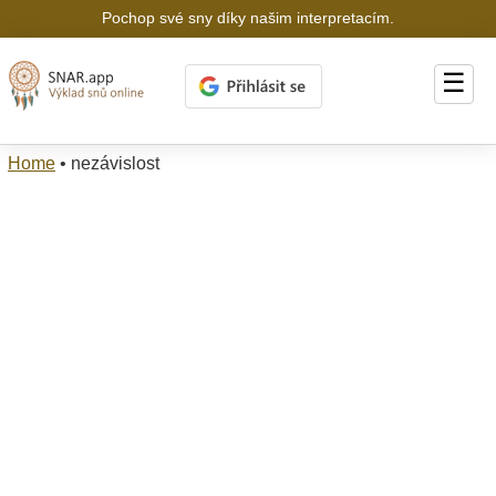
Pochop své sny díky našim interpretacím.
☰
Home
•
nezávislost