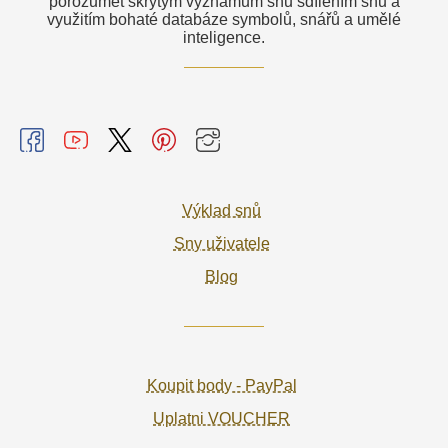
porozumět skrytým významům snů sdílením snů a
využitím bohaté databáze symbolů, snářů a umělé
inteligence.
Výklad snů
Sny uživatele
Blog
Koupit body - PayPal
Uplatni VOUCHER