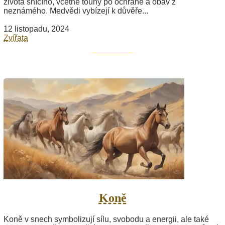
života snícího, včetně touhy po ochraně a obav z
neznámého. Medvědi vybízejí k důvěře...
12 listopadu, 2024
Zvířata
Koně
Koně v snech symbolizují sílu, svobodu a energii, ale také