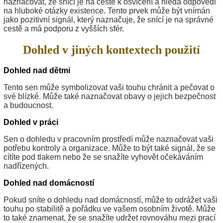
naznačovat, že snící je na cestě k osvícení a hledá odpovědi
na hluboké otázky existence. Tento prvek může být vnímán
jako pozitivní signál, který naznačuje, že snící je na správné
cestě a má podporu z vyšších sfér.
Dohled v jiných kontextech použití
Dohled nad dětmi
Tento sen může symbolizovat vaši touhu chránit a pečovat o
své blízké. Může také naznačovat obavy o jejich bezpečnost
a budoucnost.
Dohled v práci
Sen o dohledu v pracovním prostředí může naznačovat vaši
potřebu kontroly a organizace. Může to být také signál, že se
cítíte pod tlakem nebo že se snažíte vyhovět očekáváním
nadřízených.
Dohled nad domácností
Pokud sníte o dohledu nad domácností, může to odrážet vaši
touhu po stabilitě a pořádku ve vašem osobním životě. Může
to také znamenat, že se snažíte udržet rovnováhu mezi prací