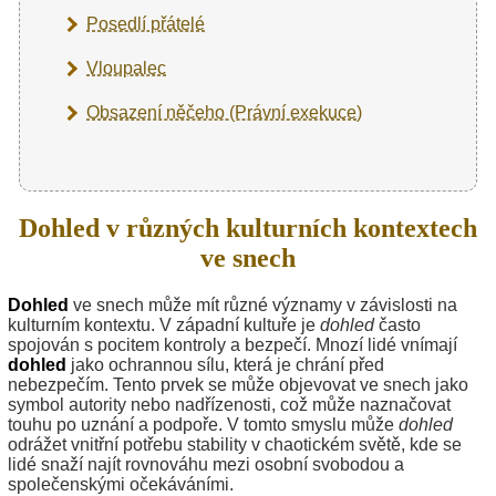
Posedlí přátelé
Vloupalec
Obsazení něčeho (Právní exekuce)
Dohled v různých kulturních kontextech
ve snech
Dohled
ve snech může mít různé významy v závislosti na
kulturním kontextu. V západní kultuře je
dohled
často
spojován s pocitem kontroly a bezpečí. Mnozí lidé vnímají
dohled
jako ochrannou sílu, která je chrání před
nebezpečím. Tento prvek se může objevovat ve snech jako
symbol autority nebo nadřízenosti, což může naznačovat
touhu po uznání a podpoře. V tomto smyslu může
dohled
odrážet vnitřní potřebu stability v chaotickém světě, kde se
lidé snaží najít rovnováhu mezi osobní svobodou a
společenskými očekáváními.