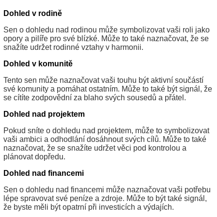
Dohled v rodině
Sen o dohledu nad rodinou může symbolizovat vaši roli jako
opory a pilíře pro své blízké. Může to také naznačovat, že se
snažíte udržet rodinné vztahy v harmonii.
Dohled v komunitě
Tento sen může naznačovat vaši touhu být aktivní součástí
své komunity a pomáhat ostatním. Může to také být signál, že
se cítíte zodpovědní za blaho svých sousedů a přátel.
Dohled nad projektem
Pokud sníte o dohledu nad projektem, může to symbolizovat
vaši ambici a odhodlání dosáhnout svých cílů. Může to také
naznačovat, že se snažíte udržet věci pod kontrolou a
plánovat dopředu.
Dohled nad financemi
Sen o dohledu nad financemi může naznačovat vaši potřebu
lépe spravovat své peníze a zdroje. Může to být také signál,
že byste měli být opatrní při investicích a výdajích.