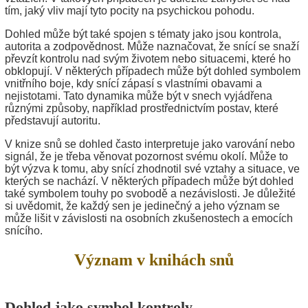
tím, jaký vliv mají tyto pocity na psychickou pohodu.
Dohled může být také spojen s tématy jako jsou kontrola,
autorita a zodpovědnost. Může naznačovat, že snící se snaží
převzít kontrolu nad svým životem nebo situacemi, které ho
obklopují. V některých případech může být dohled symbolem
vnitřního boje, kdy snící zápasí s vlastními obavami a
nejistotami. Tato dynamika může být v snech vyjádřena
různými způsoby, například prostřednictvím postav, které
představují autoritu.
V knize snů se dohled často interpretuje jako varování nebo
signál, že je třeba věnovat pozornost svému okolí. Může to
být výzva k tomu, aby snící zhodnotil své vztahy a situace, ve
kterých se nachází. V některých případech může být dohled
také symbolem touhy po svobodě a nezávislosti. Je důležité
si uvědomit, že každý sen je jedinečný a jeho význam se
může lišit v závislosti na osobních zkušenostech a emocích
snícího.
Význam v knihách snů
Dohled jako symbol kontroly