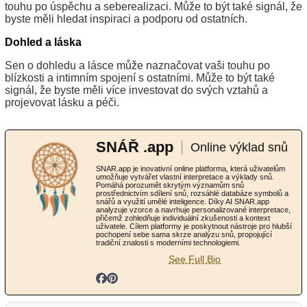
touhu po úspěchu a seberealizaci. Může to být také signál, že
byste měli hledat inspiraci a podporu od ostatních.
Dohled a láska
Sen o dohledu a lásce může naznačovat vaši touhu po
blízkosti a intimním spojení s ostatními. Může to být také
signál, že byste měli více investovat do svých vztahů a
projevovat lásku a péči.
SNÁŘ .app
Online výklad snů
SNAR.app je inovativní online platforma, která uživatelům
umožňuje vytvářet vlastní interpretace a výklady snů.
Pomáhá porozumět skrytým významům snů
prostřednictvím sdílení snů, rozsáhlé databáze symbolů a
snářů a využití umělé inteligence. Díky AI SNAR.app
analyzuje vzorce a navrhuje personalizované interpretace,
přičemž zohledňuje individuální zkušenosti a kontext
uživatele. Cílem platformy je poskytnout nástroje pro hlubší
pochopení sebe sama skrze analýzu snů, propojující
tradiční znalosti s moderními technologiemi.
See Full Bio