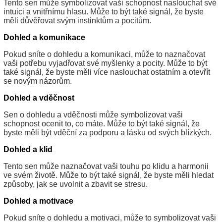
Tento sen může symbolizovat vaši schopnost naslouchat své
intuici a vnitřnímu hlasu. Může to být také signál, že byste
měli důvěřovat svým instinktům a pocitům.
Dohled a komunikace
Pokud sníte o dohledu a komunikaci, může to naznačovat
vaši potřebu vyjadřovat své myšlenky a pocity. Může to být
také signál, že byste měli více naslouchat ostatním a otevřít
se novým názorům.
Dohled a vděčnost
Sen o dohledu a vděčnosti může symbolizovat vaši
schopnost ocenit to, co máte. Může to být také signál, že
byste měli být vděční za podporu a lásku od svých blízkých.
Dohled a klid
Tento sen může naznačovat vaši touhu po klidu a harmonii
ve svém životě. Může to být také signál, že byste měli hledat
způsoby, jak se uvolnit a zbavit se stresu.
Dohled a motivace
Pokud sníte o dohledu a motivaci, může to symbolizovat vaši