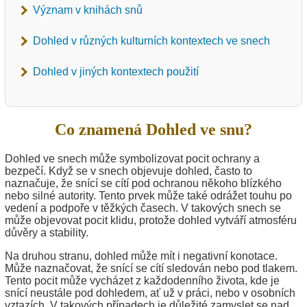
Význam v knihách snů
Dohled v různých kulturních kontextech ve snech
Dohled v jiných kontextech použití
Co znamená Dohled ve snu?
Dohled ve snech může symbolizovat pocit ochrany a
bezpečí. Když se v snech objevuje dohled, často to
naznačuje, že snící se cítí pod ochranou někoho blízkého
nebo silné autority. Tento prvek může také odrážet touhu po
vedení a podpoře v těžkých časech. V takových snech se
může objevovat pocit klidu, protože dohled vytváří atmosféru
důvěry a stability.
Na druhou stranu, dohled může mít i negativní konotace.
Může naznačovat, že snící se cítí sledován nebo pod tlakem.
Tento pocit může vycházet z každodenního života, kde je
snící neustále pod dohledem, ať už v práci, nebo v osobních
vztazích. V takových případech je důležité zamyslet se nad