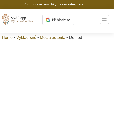
Pochop své sny díky našim interpretacím.
☰
Home
•
Výklad snů
•
Moc a autorita
•
Dohled