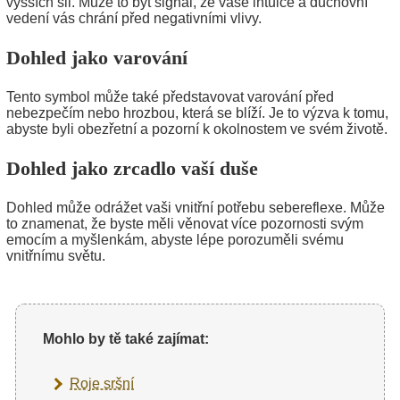
vyšších sil. Může to být signál, že vaše intuice a duchovní
vedení vás chrání před negativními vlivy.
Dohled jako varování
Tento symbol může také představovat varování před
nebezpečím nebo hrozbou, která se blíží. Je to výzva k tomu,
abyste byli obezřetní a pozorní k okolnostem ve svém životě.
Dohled jako zrcadlo vaší duše
Dohled může odrážet vaši vnitřní potřebu sebereflexe. Může
to znamenat, že byste měli věnovat více pozornosti svým
emocím a myšlenkám, abyste lépe porozuměli svému
vnitřnímu světu.
Mohlo by tě také zajímat:
Roje sršní