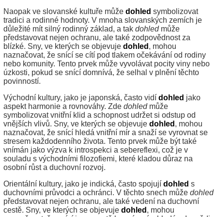
Naopak ve slovanské kultuře může
dohled
symbolizovat
tradici a rodinné hodnoty. V mnoha slovanských zemích je
důležité mít silný rodinný základ, a tak
dohled
může
představovat nejen ochranu, ale také zodpovědnost za
blízké. Sny, ve kterých se objevuje
dohled
, mohou
naznačovat, že snící se cítí pod tlakem očekávání od rodiny
nebo komunity. Tento prvek může vyvolávat pocity viny nebo
úzkosti, pokud se snící domnívá, že selhal v plnění těchto
povinností.
Východní kultury, jako je japonská, často vidí
dohled
jako
aspekt harmonie a rovnováhy. Zde
dohled
může
symbolizovat vnitřní klid a schopnost udržet si odstup od
vnějších vlivů. Sny, ve kterých se objevuje
dohled
, mohou
naznačovat, že snící hledá vnitřní mír a snaží se vyrovnat se
stresem každodenního života. Tento prvek může být také
vnímán jako výzva k introspekci a sebereflexi, což je v
souladu s východními filozofiemi, které kladou důraz na
osobní růst a duchovní rozvoj.
Orientální kultury, jako je indická, často spojují
dohled
s
duchovními průvodci a ochránci. V těchto snech může
dohled
představovat nejen ochranu, ale také vedení na duchovní
cestě. Sny, ve kterých se objevuje
dohled
, mohou