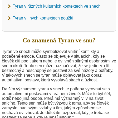
Tyran v různých kulturních kontextech ve snech
Tyran v jiných kontextech použití
Co znamená Tyran ve snu?
Tyran ve snech může symbolizovat vnitřní konflikty a
potlačené emoce. Často se objevuje v situacích, kdy se
člověk cítí pod tlakem nebo je ovlivněn silnými osobnostmi ve
svém okolí. Tento sen může naznačovat, že se jedinec cítí
bezmocný a neschopný se postavit za své názory a potřeby.
V takových snech se tyran může objevovat jako obraz
autoritativní postavy, která vyvolává strach a úzkost.
Dalším významem tyrana v snech je potřeba vyrovnat se s
autoritativními postavami v reálném životě. Může to být šéf,
rodič nebo jiná osoba, která má významný vliv na život
snícího. Tento sen může být výzvou k tomu, aby se člověk
zamyslel nad svými vztahy a tím, jakým způsobem se
nechává ovlivňovat. Je důležité rozpoznat, kdy je třeba se
postavit za sebe a kdy je lepší ustoupit.