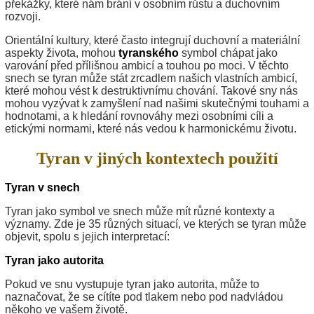
překážky, které nám brání v osobním růstu a duchovním
rozvoji.
Orientální kultury, které často integrují duchovní a materiální
aspekty života, mohou
tyranského
symbol chápat jako
varování před přílišnou ambicí a touhou po moci. V těchto
snech se tyran může stát zrcadlem našich vlastních ambicí,
které mohou vést k destruktivnímu chování. Takové sny nás
mohou vyzývat k zamyšlení nad našimi skutečnými touhami a
hodnotami, a k hledání rovnováhy mezi osobními cíli a
etickými normami, které nás vedou k harmonickému životu.
Tyran v jiných kontextech použití
Tyran v snech
Tyran jako symbol ve snech může mít různé kontexty a
významy. Zde je 35 různých situací, ve kterých se tyran může
objevit, spolu s jejich interpretací:
Tyran jako autorita
Pokud ve snu vystupuje tyran jako autorita, může to
naznačovat, že se cítíte pod tlakem nebo pod nadvládou
někoho ve vašem životě.