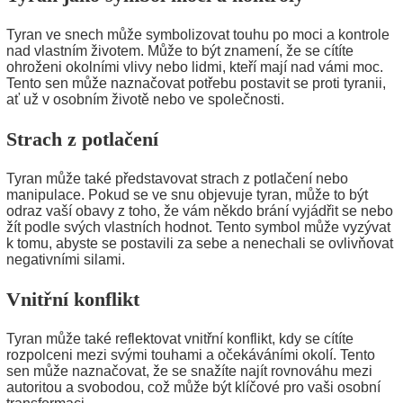
Tyran ve snech může symbolizovat touhu po moci a kontrole
nad vlastním životem. Může to být znamení, že se cítíte
ohroženi okolními vlivy nebo lidmi, kteří mají nad vámi moc.
Tento sen může naznačovat potřebu postavit se proti tyranii,
ať už v osobním životě nebo ve společnosti.
Strach z potlačení
Tyran může také představovat strach z potlačení nebo
manipulace. Pokud se ve snu objevuje tyran, může to být
odraz vaší obavy z toho, že vám někdo brání vyjádřit se nebo
žít podle svých vlastních hodnot. Tento symbol může vyzývat
k tomu, abyste se postavili za sebe a nenechali se ovlivňovat
negativními silami.
Vnitřní konflikt
Tyran může také reflektovat vnitřní konflikt, kdy se cítíte
rozpolceni mezi svými touhami a očekáváními okolí. Tento
sen může naznačovat, že se snažíte najít rovnováhu mezi
autoritou a svobodou, což může být klíčové pro vaši osobní