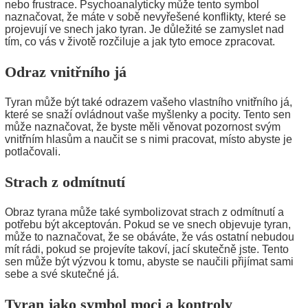
nebo frustrace. Psychoanalyticky může tento symbol
naznačovat, že máte v sobě nevyřešené konflikty, které se
projevují ve snech jako tyran. Je důležité se zamyslet nad
tím, co vás v životě rozčiluje a jak tyto emoce zpracovat.
Odraz vnitřního já
Tyran může být také odrazem vašeho vlastního vnitřního já,
které se snaží ovládnout vaše myšlenky a pocity. Tento sen
může naznačovat, že byste měli věnovat pozornost svým
vnitřním hlasům a naučit se s nimi pracovat, místo abyste je
potlačovali.
Strach z odmítnutí
Obraz tyrana může také symbolizovat strach z odmítnutí a
potřebu být akceptován. Pokud se ve snech objevuje tyran,
může to naznačovat, že se obáváte, že vás ostatní nebudou
mít rádi, pokud se projevíte takoví, jací skutečně jste. Tento
sen může být výzvou k tomu, abyste se naučili přijímat sami
sebe a své skutečné já.
Tyran jako symbol moci a kontroly