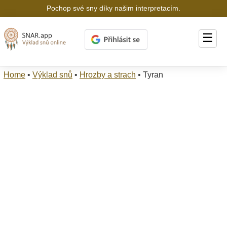
Pochop své sny díky našim interpretacím.
☰
Home
•
Výklad snů
•
Hrozby a strach
•
Tyran