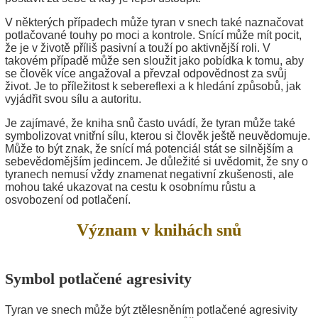
V některých případech může tyran v snech také naznačovat
potlačované touhy po moci a kontrole. Snící může mít pocit,
že je v životě příliš pasivní a touží po aktivnější roli. V
takovém případě může sen sloužit jako pobídka k tomu, aby
se člověk více angažoval a převzal odpovědnost za svůj
život. Je to příležitost k sebereflexi a k hledání způsobů, jak
vyjádřit svou sílu a autoritu.
Je zajímavé, že kniha snů často uvádí, že tyran může také
symbolizovat vnitřní sílu, kterou si člověk ještě neuvědomuje.
Může to být znak, že snící má potenciál stát se silnějším a
sebevědomějším jedincem. Je důležité si uvědomit, že sny o
tyranech nemusí vždy znamenat negativní zkušenosti, ale
mohou také ukazovat na cestu k osobnímu růstu a
osvobození od potlačení.
Význam v knihách snů
Symbol potlačené agresivity
Tyran ve snech může být ztělesněním potlačené agresivity