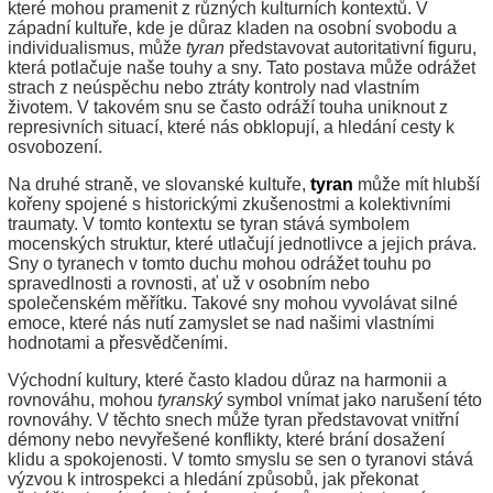
které mohou pramenit z různých kulturních kontextů. V
západní kultuře, kde je důraz kladen na osobní svobodu a
individualismus, může
tyran
představovat autoritativní figuru,
která potlačuje naše touhy a sny. Tato postava může odrážet
strach z neúspěchu nebo ztráty kontroly nad vlastním
životem. V takovém snu se často odráží touha uniknout z
represivních situací, které nás obklopují, a hledání cesty k
osvobození.
Na druhé straně, ve slovanské kultuře,
tyran
může mít hlubší
kořeny spojené s historickými zkušenostmi a kolektivními
traumaty. V tomto kontextu se tyran stává symbolem
mocenských struktur, které utlačují jednotlivce a jejich práva.
Sny o tyranech v tomto duchu mohou odrážet touhu po
spravedlnosti a rovnosti, ať už v osobním nebo
společenském měřítku. Takové sny mohou vyvolávat silné
emoce, které nás nutí zamyslet se nad našimi vlastními
hodnotami a přesvědčeními.
Východní kultury, které často kladou důraz na harmonii a
rovnováhu, mohou
tyranský
symbol vnímat jako narušení této
rovnováhy. V těchto snech může tyran představovat vnitřní
démony nebo nevyřešené konflikty, které brání dosažení
klidu a spokojenosti. V tomto smyslu se sen o tyranovi stává
výzvou k introspekci a hledání způsobů, jak překonat