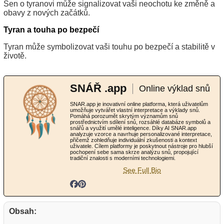
Sen o tyranovi může signalizovat vaši neochotu ke změně a
obavy z nových začátků.
Tyran a touha po bezpečí
Tyran může symbolizovat vaši touhu po bezpečí a stabilitě v
životě.
SNÁŘ .app
Online výklad snů
SNAR.app je inovativní online platforma, která uživatelům
umožňuje vytvářet vlastní interpretace a výklady snů.
Pomáhá porozumět skrytým významům snů
prostřednictvím sdílení snů, rozsáhlé databáze symbolů a
snářů a využití umělé inteligence. Díky AI SNAR.app
analyzuje vzorce a navrhuje personalizované interpretace,
přičemž zohledňuje individuální zkušenosti a kontext
uživatele. Cílem platformy je poskytnout nástroje pro hlubší
pochopení sebe sama skrze analýzu snů, propojující
tradiční znalosti s moderními technologiemi.
See Full Bio
Obsah: