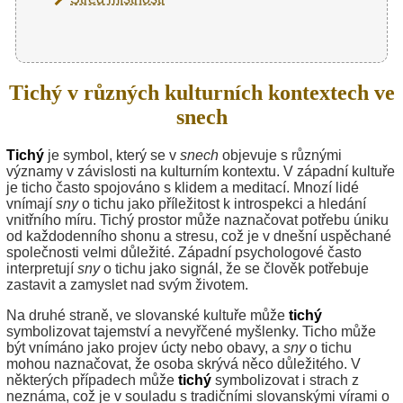
Tichý v různých kulturních kontextech ve
snech
Tichý
je symbol, který se v
snech
objevuje s různými
významy v závislosti na kulturním kontextu. V západní kultuře
je ticho často spojováno s klidem a meditací. Mnozí lidé
vnímají
sny
o tichu jako příležitost k introspekci a hledání
vnitřního míru. Tichý prostor může naznačovat potřebu úniku
od každodenního shonu a stresu, což je v dnešní uspěchané
společnosti velmi důležité. Západní psychologové často
interpretují
sny
o tichu jako signál, že se člověk potřebuje
zastavit a zamyslet nad svým životem.
Na druhé straně, ve slovanské kultuře může
tichý
symbolizovat tajemství a nevyřčené myšlenky. Ticho může
být vnímáno jako projev úcty nebo obavy, a
sny
o tichu
mohou naznačovat, že osoba skrývá něco důležitého. V
některých případech může
tichý
symbolizovat i strach z
neznáma, což je v souladu s tradičními slovanskými vírami o