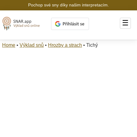
Pochop své sny díky našim interpretacím.
☰
Home
•
Výklad snů
•
Hrozby a strach
•
Tichý