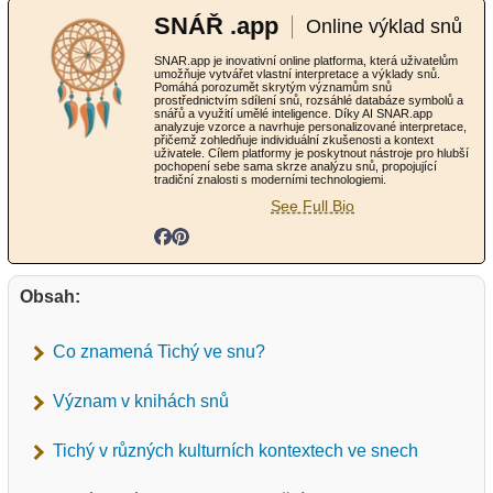
SNÁŘ .app
Online výklad snů
SNAR.app je inovativní online platforma, která uživatelům
umožňuje vytvářet vlastní interpretace a výklady snů.
Pomáhá porozumět skrytým významům snů
prostřednictvím sdílení snů, rozsáhlé databáze symbolů a
snářů a využití umělé inteligence. Díky AI SNAR.app
analyzuje vzorce a navrhuje personalizované interpretace,
přičemž zohledňuje individuální zkušenosti a kontext
uživatele. Cílem platformy je poskytnout nástroje pro hlubší
pochopení sebe sama skrze analýzu snů, propojující
tradiční znalosti s moderními technologiemi.
See Full Bio
Obsah:
Co znamená Tichý ve snu?
Význam v knihách snů
Tichý v různých kulturních kontextech ve snech