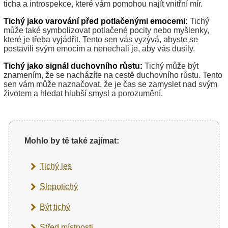
ticha a introspekce, které vám pomohou najít vnitřní mír.
Tichý jako varování před potlačenými emocemi:
Tichý
může také symbolizovat potlačené pocity nebo myšlenky,
které je třeba vyjádřit. Tento sen vás vyzývá, abyste se
postavili svým emocím a nenechali je, aby vás dusily.
Tichý jako signál duchovního růstu:
Tichý může být
znamením, že se nacházíte na cestě duchovního růstu. Tento
sen vám může naznačovat, že je čas se zamyslet nad svým
životem a hledat hlubší smysl a porozumění.
Mohlo by tě také zajímat:
Tichý les
Slepotichý
Být tichý
Střed místnosti