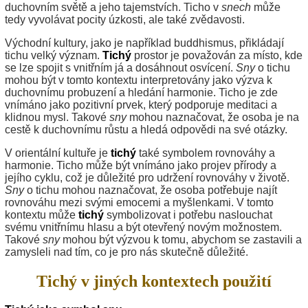
duchovním světě a jeho tajemstvích. Ticho v
snech
může
tedy vyvolávat pocity úzkosti, ale také zvědavosti.
Východní kultury, jako je například buddhismus, přikládají
tichu velký význam.
Tichý
prostor je považován za místo, kde
se lze spojit s vnitřním já a dosáhnout osvícení.
Sny
o tichu
mohou být v tomto kontextu interpretovány jako výzva k
duchovnímu probuzení a hledání harmonie. Ticho je zde
vnímáno jako pozitivní prvek, který podporuje meditaci a
klidnou mysl. Takové
sny
mohou naznačovat, že osoba je na
cestě k duchovnímu růstu a hledá odpovědi na své otázky.
V orientální kultuře je
tichý
také symbolem rovnováhy a
harmonie. Ticho může být vnímáno jako projev přírody a
jejího cyklu, což je důležité pro udržení rovnováhy v životě.
Sny
o tichu mohou naznačovat, že osoba potřebuje najít
rovnováhu mezi svými emocemi a myšlenkami. V tomto
kontextu může
tichý
symbolizovat i potřebu naslouchat
svému vnitřnímu hlasu a být otevřený novým možnostem.
Takové
sny
mohou být výzvou k tomu, abychom se zastavili a
zamysleli nad tím, co je pro nás skutečně důležité.
Tichý v jiných kontextech použití