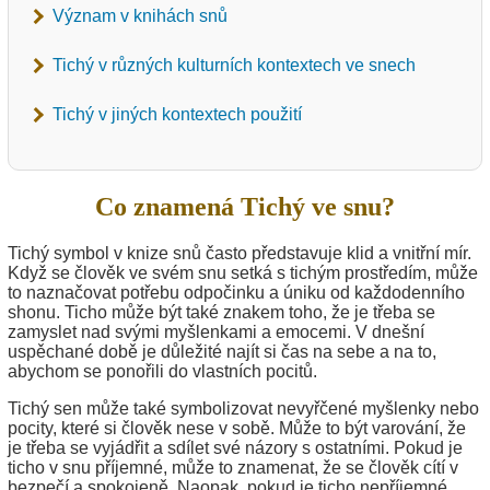
Význam v knihách snů
Tichý v různých kulturních kontextech ve snech
Tichý v jiných kontextech použití
Co znamená Tichý ve snu?
Tichý symbol v knize snů často představuje klid a vnitřní mír.
Když se člověk ve svém snu setká s tichým prostředím, může
to naznačovat potřebu odpočinku a úniku od každodenního
shonu. Ticho může být také znakem toho, že je třeba se
zamyslet nad svými myšlenkami a emocemi. V dnešní
uspěchané době je důležité najít si čas na sebe a na to,
abychom se ponořili do vlastních pocitů.
Tichý sen může také symbolizovat nevyřčené myšlenky nebo
pocity, které si člověk nese v sobě. Může to být varování, že
je třeba se vyjádřit a sdílet své názory s ostatními. Pokud je
ticho v snu příjemné, může to znamenat, že se člověk cítí v
bezpečí a spokojeně. Naopak, pokud je ticho nepříjemné,