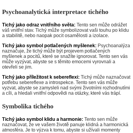
Psychoanalytická interpretace tichého
Tichý jako odraz vnitřního světa:
Tento sen může odrážet
váš vnitřní stav. Tichý může symbolizovat vaši touhu po klidu
a stabilitě, nebo naopak pocit osamělosti a izolace.
Tichý jako symbol potlačených myšlenek:
Psychoanalýza
naznačuje, že tichý může být projevem potlačených
myšlenek a pocitů, které se snažíte ignorovat. Tento sen vás
může vyzývat, abyste se s těmito emocemi vyrovnali a
otevřeli se jim.
Tichý jako příležitost k sebereflexi:
Tichý může naznačovat
potřebu sebereflexe a introspekce. Tento sen vás může
vyzvat, abyste se zamysleli nad svými životními rozhodnutími
a cíli, a hledali vnitřní odpovědi na otázky, které vás trápí.
Symbolika tichého
Tichý jako symbol klidu a harmonie:
Tento sen může
naznačovat, že ve vašem životě panuje klidná a harmonická
atmosféra. Je to výzva k tomu, abyste si užívali momenty