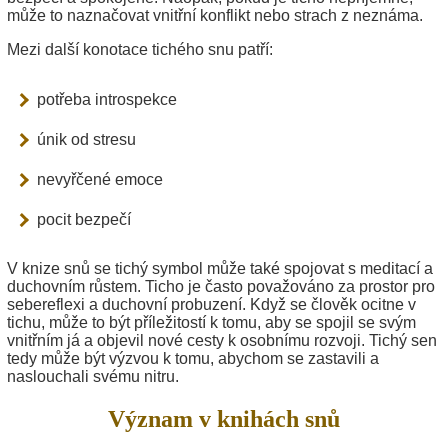
může to naznačovat vnitřní konflikt nebo strach z neznáma.
Mezi další konotace tichého snu patří:
potřeba introspekce
únik od stresu
nevyřčené emoce
pocit bezpečí
V knize snů se tichý symbol může také spojovat s meditací a
duchovním růstem. Ticho je často považováno za prostor pro
sebereflexi a duchovní probuzení. Když se člověk ocitne v
tichu, může to být příležitostí k tomu, aby se spojil se svým
vnitřním já a objevil nové cesty k osobnímu rozvoji. Tichý sen
tedy může být výzvou k tomu, abychom se zastavili a
naslouchali svému nitru.
Význam v knihách snů