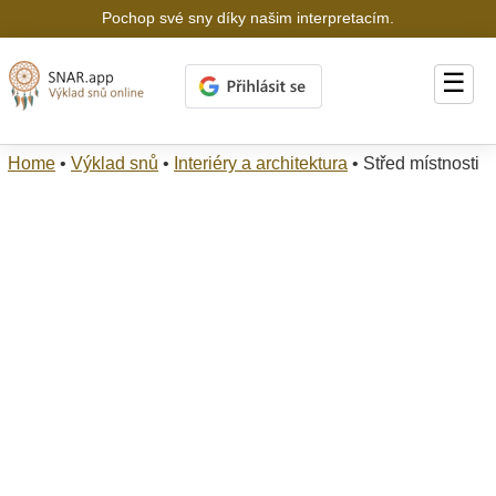
Pochop své sny díky našim interpretacím.
☰
Home
•
Výklad snů
•
Interiéry a architektura
•
Střed místnosti