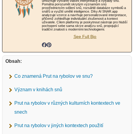
umožňuje vytvářet vlastní interpretace a výklady snů.
Pomáhá porozumět skrytým významům snů
prostřednictvím sdílení snů, rozsáhlé databáze symbolů a
snářů a využití umělé inteligence. Díky AI SNAR.app
analyzuje vzorce a navrhuje personalizované interpretace,
přičemž zohledňuje individuální zkušenosti a kontext
uživatele. Cílem platformy je poskytnout nástroje pro hlubší
pochopení sebe sama skrze analýzu snů, propojující
tradiční znalosti s moderními technologiemi.
See Full Bio
Obsah:
Co znamená Prut na rybolov ve snu?
Význam v knihách snů
Prut na rybolov v různých kulturních kontextech ve
snech
Prut na rybolov v jiných kontextech použití