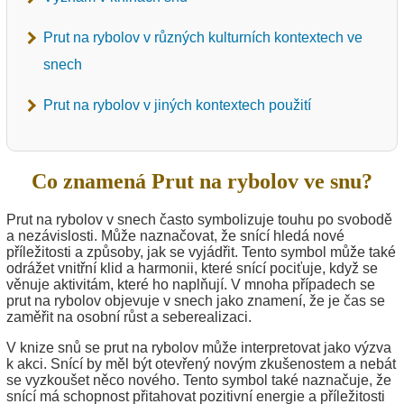
Prut na rybolov v různých kulturních kontextech ve
snech
Prut na rybolov v jiných kontextech použití
Co znamená Prut na rybolov ve snu?
Prut na rybolov v snech často symbolizuje touhu po svobodě
a nezávislosti. Může naznačovat, že snící hledá nové
příležitosti a způsoby, jak se vyjádřit. Tento symbol může také
odrážet vnitřní klid a harmonii, které snící pociťuje, když se
věnuje aktivitám, které ho naplňují. V mnoha případech se
prut na rybolov objevuje v snech jako znamení, že je čas se
zaměřit na osobní růst a seberealizaci.
V knize snů se prut na rybolov může interpretovat jako výzva
k akci. Snící by měl být otevřený novým zkušenostem a nebát
se vyzkoušet něco nového. Tento symbol také naznačuje, že
snící má schopnost přitahovat pozitivní energie a příležitosti