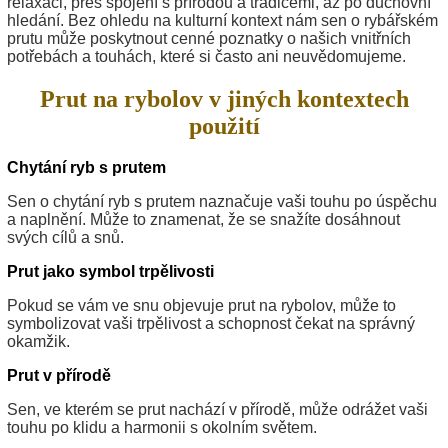
relaxaci, přes spojení s přírodou a tradicemi, až po duchovní
hledání. Bez ohledu na kulturní kontext nám sen o rybářském
prutu může poskytnout cenné poznatky o našich vnitřních
potřebách a touhách, které si často ani neuvědomujeme.
Prut na rybolov v jiných kontextech
použití
Chytání ryb s prutem
Sen o chytání ryb s prutem naznačuje vaši touhu po úspěchu
a naplnění. Může to znamenat, že se snažíte dosáhnout
svých cílů a snů.
Prut jako symbol trpělivosti
Pokud se vám ve snu objevuje prut na rybolov, může to
symbolizovat vaši trpělivost a schopnost čekat na správný
okamžik.
Prut v přírodě
Sen, ve kterém se prut nachází v přírodě, může odrážet vaši
touhu po klidu a harmonii s okolním světem.