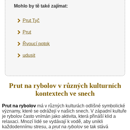
Mohlo by tě také zajímat:
Prut Tyč
Prut
Řvoucí potok
udusit
Prut na rybolov v různých kulturních
kontextech ve snech
Prut na rybolov
má v různých kulturách odlišné symbolické
významy, které se odrážejí v našich snech. V západní kultuře
je rybolov často vnímán jako aktivita, která přináší klid a
relaxaci. Mnozí lidé se vydávají k vodě, aby unikli
každodennímu stresu, a
prut na rybolov
se tak stává