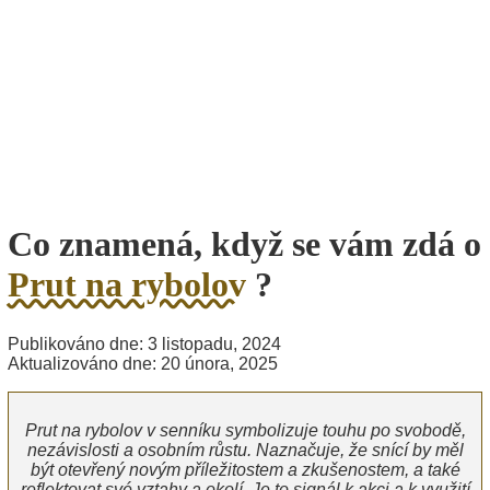
Co znamená, když se vám zdá o
Prut na rybolov
?
Publikováno dne: 3 listopadu, 2024
Aktualizováno dne: 20 února, 2025
Prut na rybolov v senníku symbolizuje touhu po svobodě,
nezávislosti a osobním růstu. Naznačuje, že snící by měl
být otevřený novým příležitostem a zkušenostem, a také
reflektovat své vztahy a okolí. Je to signál k akci a k využití