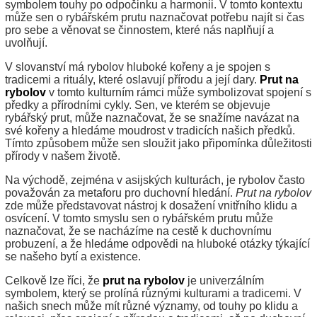
symbolem touhy po odpočinku a harmonii. V tomto kontextu
může sen o rybářském prutu naznačovat potřebu najít si čas
pro sebe a věnovat se činnostem, které nás naplňují a
uvolňují.
V slovanství má rybolov hluboké kořeny a je spojen s
tradicemi a rituály, které oslavují přírodu a její dary.
Prut na
rybolov
v tomto kulturním rámci může symbolizovat spojení s
předky a přírodními cykly. Sen, ve kterém se objevuje
rybářský prut, může naznačovat, že se snažíme navázat na
své kořeny a hledáme moudrost v tradicích našich předků.
Tímto způsobem může sen sloužit jako připomínka důležitosti
přírody v našem životě.
Na východě, zejména v asijských kulturách, je rybolov často
považován za metaforu pro duchovní hledání.
Prut na rybolov
zde může představovat nástroj k dosažení vnitřního klidu a
osvícení. V tomto smyslu sen o rybářském prutu může
naznačovat, že se nacházíme na cestě k duchovnímu
probuzení, a že hledáme odpovědi na hluboké otázky týkající
se našeho bytí a existence.
Celkově lze říci, že
prut na rybolov
je univerzálním
symbolem, který se prolíná různými kulturami a tradicemi. V
našich snech může mít různé významy, od touhy po klidu a