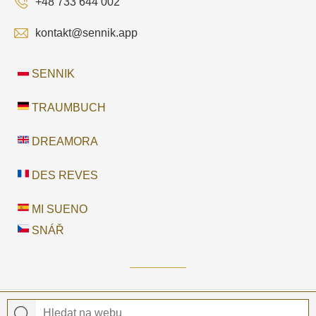
+48 733 644 002
kontakt@sennik.app
SENNIK
TRAUMBUCH
DREAMORA
DES REVES
MI SUENO
SNÁŘ
© 2026 Snář