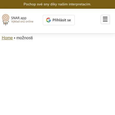
Pochop své sny díky našim interpretacím.
☰
Home
•
možnosti