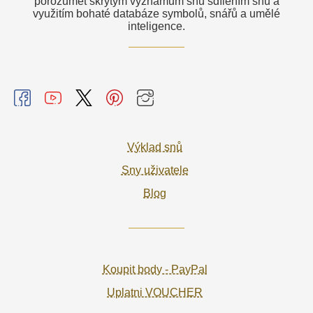
porozumět skrytým významům snů sdílením snů a
využitím bohaté databáze symbolů, snářů a umělé
inteligence.
Výklad snů
Sny uživatele
Blog
Koupit body - PayPal
Uplatni VOUCHER