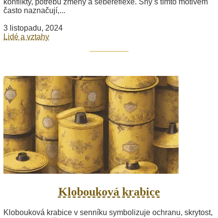
konflikty, potřebu změny a sebereflexe. Sny s tímto motivem
často naznačují,...
3 listopadu, 2024
Lidé a vztahy
Klobouková krabice
Klobouková krabice v senníku symbolizuje ochranu, skrytost,