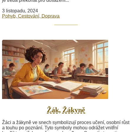
je třeba překonat pro dosažení...
3 listopadu, 2024
Pohyb, Cestování, Doprava
Žák, Žákyně
Žáci a žákyně ve snech symbolizují proces učení, osobní růst
a touhu po poznání. Tyto symboly mohou odrážet vnitřní