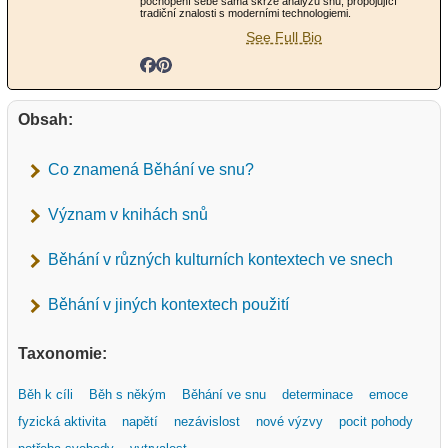
pochopení sebe sama skrze analýzu snů, propojující
tradiční znalosti s moderními technologiemi.
See Full Bio
Obsah:
Co znamená Běhání ve snu?
Význam v knihách snů
Běhání v různých kulturních kontextech ve snech
Běhání v jiných kontextech použití
Taxonomie:
Běh k cíli
Běh s někým
Běhání ve snu
determinace
emoce
fyzická aktivita
napětí
nezávislost
nové výzvy
pocit pohody