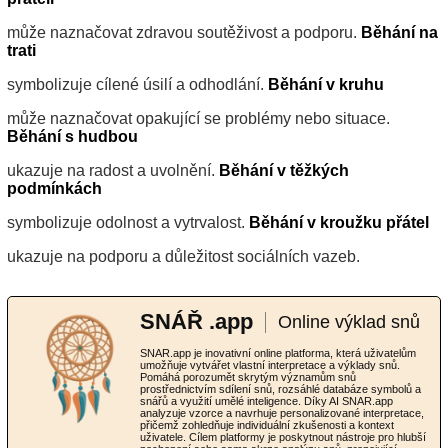
může naznačovat zdravou soutěživost a podporu.
Běhání na
trati
symbolizuje cílené úsilí a odhodlání.
Běhání v kruhu
může naznačovat opakující se problémy nebo situace.
Běhání s hudbou
ukazuje na radost a uvolnění.
Běhání v těžkých
podmínkách
symbolizuje odolnost a vytrvalost.
Běhání v kroužku přátel
ukazuje na podporu a důležitost sociálních vazeb.
SNÁŘ .app
Online výklad snů
SNAR.app je inovativní online platforma, která uživatelům
umožňuje vytvářet vlastní interpretace a výklady snů.
Pomáhá porozumět skrytým významům snů
prostřednictvím sdílení snů, rozsáhlé databáze symbolů a
snářů a využití umělé inteligence. Díky AI SNAR.app
analyzuje vzorce a navrhuje personalizované interpretace,
přičemž zohledňuje individuální zkušenosti a kontext
uživatele. Cílem platformy je poskytnout nástroje pro hlubší