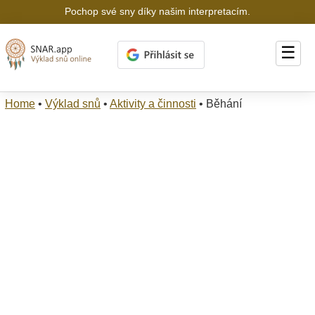
Pochop své sny díky našim interpretacím.
☰
Home
•
Výklad snů
•
Aktivity a činnosti
•
Běhání