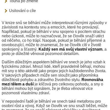
Touha po změně
Usilování o cíle
V knize snů se běhání může interpretovat různými způsoby v
závislosti na kontextu snu a emocích, které ho provázejí.
Například, pokud je běhání v snu spojeno s pocitem strachu
nebo úzkosti, může to naznačovat, že se člověk snaží utéct
od něčeho, co ho trápí. Naopak, pokud je běhání příjemné a
osvobozující, může to znamenat, že se člověk cítí v životě
spokojený a šťastný.
Každý sen má svůj vlastní význam
, a
proto je důležité věnovat pozornost detailům.
Dalším důležitým aspektem běhání ve snech je jeho vztah k
fyzickému zdraví. Mnozí lidé, kteří pravidelně běhají, mohou
mít sny o této aktivitě jako projev jejich každodenního života.
V takových případech může sen sloužit jako připomínka
důležitosti pohybu a zdravého životního stylu.
Rovnováha
mezi tělem a duší
je klíčová pro celkovou pohodu, a sny o
běhání mohou být signálem, že je třeba věnovat více
pozornosti vlastnímu zdraví.
V neposlední řadě je běhání ve snech také metaforou pro
osobní růst a vývoj. Když se člověk ve snu snaží běžet, může