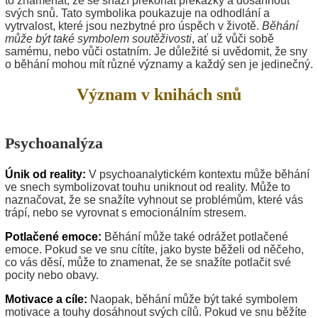
to znamenat, že se snaží překonat překážky a dosáhnout
svých snů. Tato symbolika poukazuje na odhodlání a
vytrvalost, které jsou nezbytné pro úspěch v životě.
Běhání
může být také symbolem soutěživosti
, ať už vůči sobě
samému, nebo vůči ostatním. Je důležité si uvědomit, že sny
o běhání mohou mít různé významy a každý sen je jedinečný.
Význam v knihách snů
Psychoanalýza
Únik od reality:
V psychoanalytickém kontextu může běhání
ve snech symbolizovat touhu uniknout od reality. Může to
naznačovat, že se snažíte vyhnout se problémům, které vás
trápí, nebo se vyrovnat s emocionálním stresem.
Potlačené emoce:
Běhání může také odrážet potlačené
emoce. Pokud se ve snu cítíte, jako byste běželi od něčeho,
co vás děsí, může to znamenat, že se snažíte potlačit své
pocity nebo obavy.
Motivace a cíle:
Naopak, běhání může být také symbolem
motivace a touhy dosáhnout svých cílů. Pokud ve snu běžíte