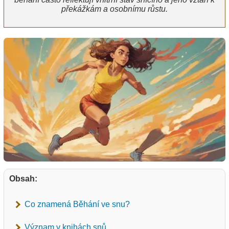
překážkám a osobnímu růstu.
Obsah:
Co znamená Běhání ve snu?
Význam v knihách snů