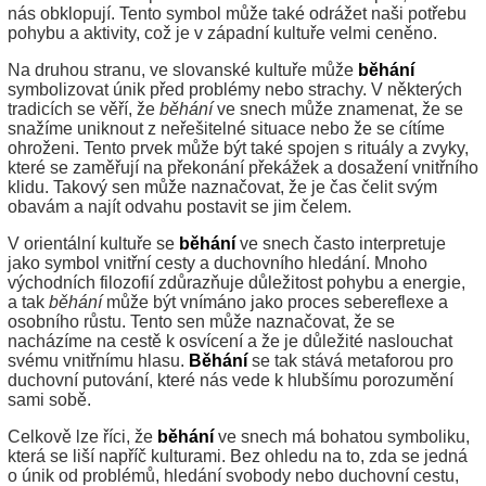
nás obklopují. Tento symbol může také odrážet naši potřebu
pohybu a aktivity, což je v západní kultuře velmi ceněno.
Na druhou stranu, ve slovanské kultuře může
běhání
symbolizovat únik před problémy nebo strachy. V některých
tradicích se věří, že
běhání
ve snech může znamenat, že se
snažíme uniknout z neřešitelné situace nebo že se cítíme
ohroženi. Tento prvek může být také spojen s rituály a zvyky,
které se zaměřují na překonání překážek a dosažení vnitřního
klidu. Takový sen může naznačovat, že je čas čelit svým
obavám a najít odvahu postavit se jim čelem.
V orientální kultuře se
běhání
ve snech často interpretuje
jako symbol vnitřní cesty a duchovního hledání. Mnoho
východních filozofií zdůrazňuje důležitost pohybu a energie,
a tak
běhání
může být vnímáno jako proces sebereflexe a
osobního růstu. Tento sen může naznačovat, že se
nacházíme na cestě k osvícení a že je důležité naslouchat
svému vnitřnímu hlasu.
Běhání
se tak stává metaforou pro
duchovní putování, které nás vede k hlubšímu porozumění
sami sobě.
Celkově lze říci, že
běhání
ve snech má bohatou symboliku,
která se liší napříč kulturami. Bez ohledu na to, zda se jedná
o únik od problémů, hledání svobody nebo duchovní cestu,