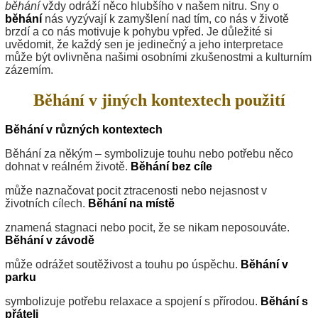
běhání
vždy odráží něco hlubšího v našem nitru. Sny o
běhání
nás vyzývají k zamyšlení nad tím, co nás v životě
brzdí a co nás motivuje k pohybu vpřed. Je důležité si
uvědomit, že každý sen je jedinečný a jeho interpretace
může být ovlivněna našimi osobními zkušenostmi a kulturním
zázemím.
Běhání v jiných kontextech použití
Běhání v různých kontextech
Běhání za někým – symbolizuje touhu nebo potřebu něco
dohnat v reálném životě.
Běhání bez cíle
může naznačovat pocit ztracenosti nebo nejasnost v
životních cílech.
Běhání na místě
znamená stagnaci nebo pocit, že se nikam neposouváte.
Běhání v závodě
může odrážet soutěživost a touhu po úspěchu.
Běhání v
parku
symbolizuje potřebu relaxace a spojení s přírodou.
Běhání s
přáteli