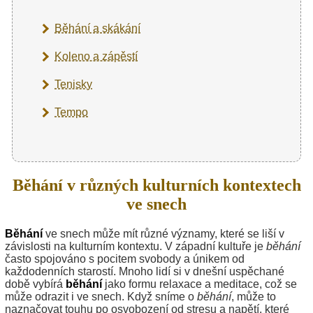
Běhání a skákání
Koleno a zápěstí
Tenisky
Tempo
Běhání v různých kulturních kontextech
ve snech
Běhání
ve snech může mít různé významy, které se liší v
závislosti na kulturním kontextu. V západní kultuře je
běhání
často spojováno s pocitem svobody a únikem od
každodenních starostí. Mnoho lidí si v dnešní uspěchané
době vybírá
běhání
jako formu relaxace a meditace, což se
může odrazit i ve snech. Když sníme o
běhání
, může to
naznačovat touhu po osvobození od stresu a napětí, které