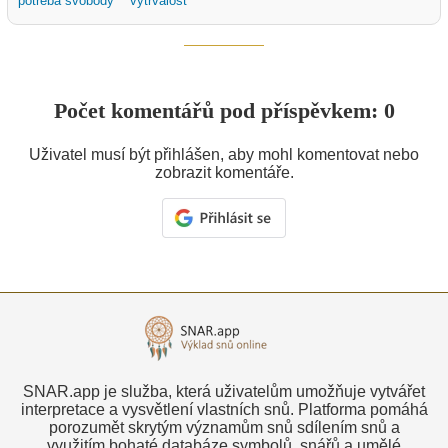
potřeba svobody
vytrvalost
Počet komentářů pod příspěvkem: 0
Uživatel musí být přihlášen, aby mohl komentovat nebo
zobrazit komentáře.
SNAR.app je služba, která uživatelům umožňuje vytvářet
interpretace a vysvětlení vlastních snů. Platforma pomáhá
porozumět skrytým významům snů sdílením snů a
využitím bohaté databáze symbolů, snářů a umělé