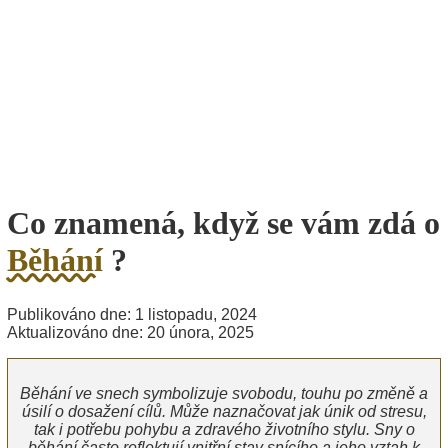
Co znamená, když se vám zdá o
Běhání
?
Publikováno dne: 1 listopadu, 2024
Aktualizováno dne: 20 února, 2025
Běhání ve snech symbolizuje svobodu, touhu po změně a
úsilí o dosažení cílů. Může naznačovat jak únik od stresu,
tak i potřebu pohybu a zdravého životního stylu. Sny o
běhání často reflektují vnitřní stav snícího a jeho vztah k