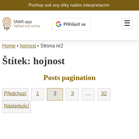
Pochop své sny díky našim interpretacím.
☰
Home
•
hojnost
•
Strona nr2
Štítek:
hojnost
Posts pagination
Předchozí
1
2
3
…
32
Následující