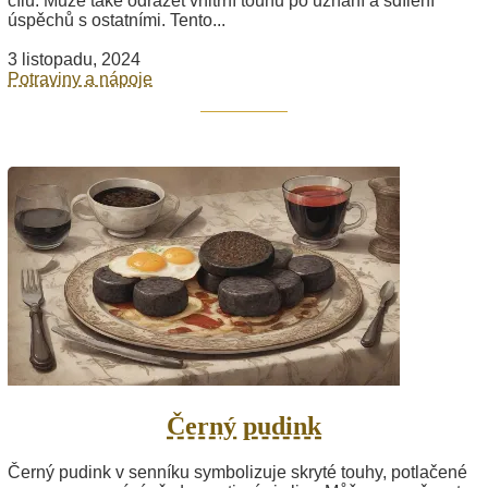
cílů. Může také odrážet vnitřní touhu po uznání a sdílení
úspěchů s ostatními. Tento...
3 listopadu, 2024
Potraviny a nápoje
Černý pudink
Černý pudink v senníku symbolizuje skryté touhy, potlačené