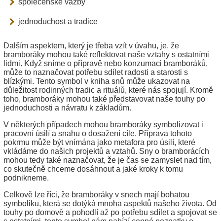
společenské vazby
jednoduchost a tradice
Dalším aspektem, který je třeba vzít v úvahu, je, že
bramboráky mohou také reflektovat naše vztahy s ostatními
lidmi. Když sníme o přípravě nebo konzumaci bramboráků,
může to naznačovat potřebu sdílet radosti a starosti s
blízkými. Tento symbol v kniha snů může ukazovat na
důležitost rodinných tradic a rituálů, které nás spojují. Kromě
toho, bramboráky mohou také představovat naše touhy po
jednoduchosti a návratu k základům.
V některých případech mohou bramboráky symbolizovat i
pracovní úsilí a snahu o dosažení cíle. Příprava tohoto
pokrmu může být vnímána jako metafora pro úsilí, které
vkládáme do našich projektů a vztahů. Sny o bramborácích
mohou tedy také naznačovat, že je čas se zamyslet nad tím,
co skutečně chceme dosáhnout a jaké kroky k tomu
podnikneme.
Celkově lze říci, že bramboráky v snech mají bohatou
symboliku, která se dotýká mnoha aspektů našeho života. Od
touhy po domově a pohodlí až po potřebu sdílet a spojovat se