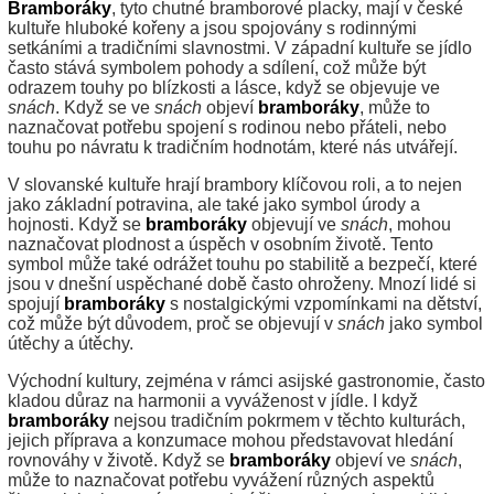
Bramboráky
, tyto chutné bramborové placky, mají v české
kultuře hluboké kořeny a jsou spojovány s rodinnými
setkáními a tradičními slavnostmi. V západní kultuře se jídlo
často stává symbolem pohody a sdílení, což může být
odrazem touhy po blízkosti a lásce, když se objevuje ve
snách
. Když se ve
snách
objeví
bramboráky
, může to
naznačovat potřebu spojení s rodinou nebo přáteli, nebo
touhu po návratu k tradičním hodnotám, které nás utvářejí.
V slovanské kultuře hrají brambory klíčovou roli, a to nejen
jako základní potravina, ale také jako symbol úrody a
hojnosti. Když se
bramboráky
objevují ve
snách
, mohou
naznačovat plodnost a úspěch v osobním životě. Tento
symbol může také odrážet touhu po stabilitě a bezpečí, které
jsou v dnešní uspěchané době často ohroženy. Mnozí lidé si
spojují
bramboráky
s nostalgickými vzpomínkami na dětství,
což může být důvodem, proč se objevují v
snách
jako symbol
útěchy a útěchy.
Východní kultury, zejména v rámci asijské gastronomie, často
kladou důraz na harmonii a vyváženost v jídle. I když
bramboráky
nejsou tradičním pokrmem v těchto kulturách,
jejich příprava a konzumace mohou představovat hledání
rovnováhy v životě. Když se
bramboráky
objeví ve
snách
,
může to naznačovat potřebu vyvážení různých aspektů