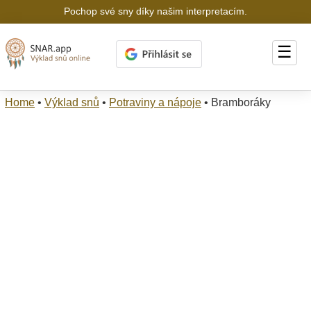
Pochop své sny díky našim interpretacím.
☰
Home
•
Výklad snů
•
Potraviny a nápoje
•
Bramboráky