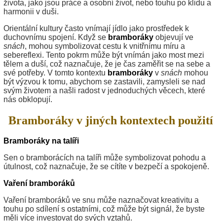
života, jako jsou práce a osobní život, nebo touhu po klidu a
harmonii v duši.
Orientální kultury často vnímají jídlo jako prostředek k
duchovnímu spojení. Když se
bramboráky
objevují ve
snách
, mohou symbolizovat cestu k vnitřnímu míru a
sebereflexi. Tento pokrm může být vnímán jako most mezi
tělem a duší, což naznačuje, že je čas zaměřit se na sebe a
své potřeby. V tomto kontextu
bramboráky
v
snách
mohou
být výzvou k tomu, abychom se zastavili, zamysleli se nad
svým životem a našli radost v jednoduchých věcech, které
nás obklopují.
Bramboráky v jiných kontextech použití
Bramboráky na talíři
Sen o bramborácích na talíři může symbolizovat pohodu a
útulnost, což naznačuje, že se cítíte v bezpečí a spokojeně.
Vaření bramboráků
Vaření bramboráků ve snu může naznačovat kreativitu a
touhu po sdílení s ostatními, což může být signál, že byste
měli více investovat do svých vztahů.