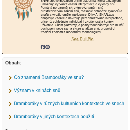
SNAR.app je inovativní online platforma, která uživatelům
umožňuje vytvářet vlastní interpretace a výklady snů.
Pomáhá porozumět skrytým významům snů
prostřednictvím sdílení snů, rozsáhlé databáze symbolů a
snářů a využití umělé inteligence. Díky AI SNAR.app
analyzuje vzorce a navrhuje personalizované interpretace,
přičemž zohledňuje individuální zkušenosti a kontext
uživatele. Cílem platformy je poskytnout nástroje pro hlubší
pochopení sebe sama skrze analýzu snů, propojující
tradiční znalosti s moderními technologiemi.
See Full Bio
Obsah:
Co znamená Bramboráky ve snu?
Význam v knihách snů
Bramboráky v různých kulturních kontextech ve snech
Bramboráky v jiných kontextech použití