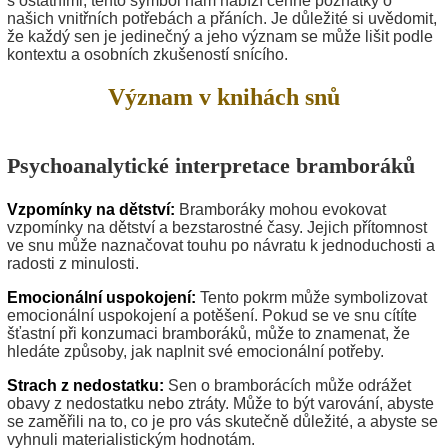
s ostatními, tento symbol nám nabízí cenné poznatky o
našich vnitřních potřebách a přáních. Je důležité si uvědomit,
že každý sen je jedinečný a jeho význam se může lišit podle
kontextu a osobních zkušeností snícího.
Význam v knihách snů
Psychoanalytické interpretace bramboráků
Vzpomínky na dětství:
Bramboráky mohou evokovat
vzpomínky na dětství a bezstarostné časy. Jejich přítomnost
ve snu může naznačovat touhu po návratu k jednoduchosti a
radosti z minulosti.
Emocionální uspokojení:
Tento pokrm může symbolizovat
emocionální uspokojení a potěšení. Pokud se ve snu cítíte
šťastní při konzumaci bramboráků, může to znamenat, že
hledáte způsoby, jak naplnit své emocionální potřeby.
Strach z nedostatku:
Sen o bramborácích může odrážet
obavy z nedostatku nebo ztráty. Může to být varování, abyste
se zaměřili na to, co je pro vás skutečně důležité, a abyste se
vyhnuli materialistickým hodnotám.