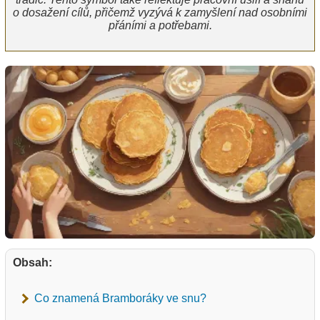
o dosažení cílů, přičemž vyzývá k zamyšlení nad osobními
přáními a potřebami.
Obsah:
Co znamená Bramboráky ve snu?