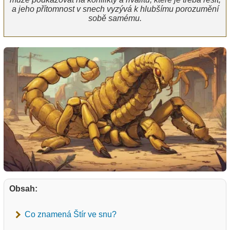
a jeho přítomnost v snech vyzývá k hlubšímu porozumění
sobě samému.
Obsah:
Co znamená Štír ve snu?