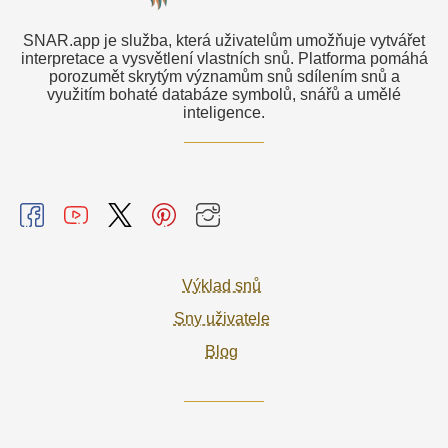
SNAR.app je služba, která uživatelům umožňuje vytvářet
interpretace a vysvětlení vlastních snů. Platforma pomáhá
porozumět skrytým významům snů sdílením snů a
využitím bohaté databáze symbolů, snářů a umělé
inteligence.
Výklad snů
Sny uživatele
Blog