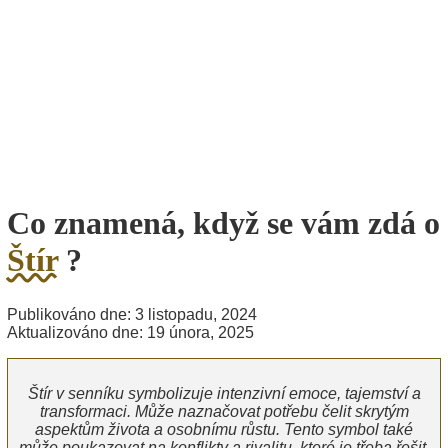
Co znamená, když se vám zdá o
Štír
?
Publikováno dne: 3 listopadu, 2024
Aktualizováno dne: 19 února, 2025
Štír v senníku symbolizuje intenzivní emoce, tajemství a
transformaci. Může naznačovat potřebu čelit skrytým
aspektům života a osobnímu růstu. Tento symbol také
může poukazovat na konflikty a rivalitu, které je třeba řešit,