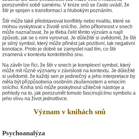
porozumění sobě samému. V knize snů se často uvádí, že
štír je spojen s transformací a hlubokým poznáním.
Štír může také představovat konflikty nebo rivalitu, které se
mohou vyskytovat v životě snícího. Jeho přítomnost v snech
může naznačovat, že je třeba čelit těmto výzvám a najít
způsob, jak se s nimi vyrovnat. Je důležité si uvědomit, že štír
je silný symbol, který může přinést jak pozitivní, tak negativní
konotace. Proto je dobré se zamyslet nad tím, co štír
znamená v kontextu konkrétního snu.
Na závěr lze říci, že štír v snech je komplexní symbol, který
může mít různé významy v závislosti na kontextu. Je důležité
si uvědomit, že každý sen je jedinečný a jeho interpretace by
měla být přizpůsobena osobním zkušenostem a emocím
snícího. Kniha snů může poskytnout užitečné nástroje a
pohledy na to, jak porozumět tomuto fascinujícímu symbolu a
jeho vlivu na život jednotlivce.
Význam v knihách snů
Psychoanalýza