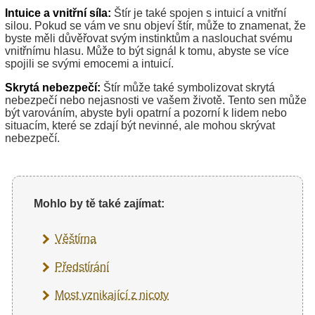
Intuice a vnitřní síla:
Štír je také spojen s intuicí a vnitřní
silou. Pokud se vám ve snu objeví štír, může to znamenat, že
byste měli důvěřovat svým instinktům a naslouchat svému
vnitřnímu hlasu. Může to být signál k tomu, abyste se více
spojili se svými emocemi a intuicí.
Skrytá nebezpečí:
Štír může také symbolizovat skrytá
nebezpečí nebo nejasnosti ve vašem životě. Tento sen může
být varováním, abyste byli opatrní a pozorní k lidem nebo
situacím, které se zdají být nevinné, ale mohou skrývat
nebezpečí.
Mohlo by tě také zajímat:
Věštírna
Předstírání
Most vznikající z nicoty