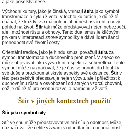
a jaké poselství nese.
Východní kultury, jako je čínská, vnímají
štíra
jako symbol
transformace a cyklu života. V těchto kulturách je důležité
chápat, že každý
sen
má potenciál přinést osvícení a nový
pohled na život.
Štír
tak může představovat nejen nebezpečí,
ale i možnost růstu a obnovy. Tento dualismus je klíčovým
prvkem v interpretaci
snové
symboliky a dává lidem šanci
přehodnotit své životní cesty.
Orientální tradice, jako je hinduismus, považují
štíra
za
symbol transformace a duchovního probuzení. V
snech
se
může objevovat jako výzva k introspekci a sebereflexi. Tento
symbol může naznačovat, že je čas se ponořit do hloubky
své duše a prozkoumat skryté aspekty své existence.
Štír
v
této perspektivě představuje nejen výzvu, ale i příležitost k
duchovnímu růstu a osvobození od starých vzorců chování,
což je důležité pro osobní rozvoj a harmonii v životě.
Štír v jiných kontextech použití
Štír jako symbol síly
Štír ve snu může představovat vnitřní sílu a odolnost. Může
naznačovat, že čelíte výzvám s odhodláním a nebojácností.