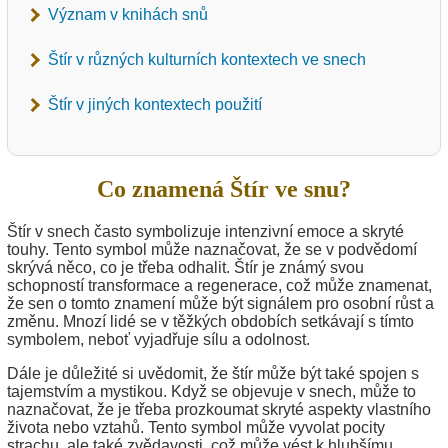
Význam v knihách snů
Štír v různých kulturních kontextech ve snech
Štír v jiných kontextech použití
Co znamená Štír ve snu?
Štír v snech často symbolizuje intenzivní emoce a skryté
touhy. Tento symbol může naznačovat, že se v podvědomí
skrývá něco, co je třeba odhalit. Štír je známý svou
schopností transformace a regenerace, což může znamenat,
že sen o tomto znamení může být signálem pro osobní růst a
změnu. Mnozí lidé se v těžkých obdobích setkávají s tímto
symbolem, neboť vyjadřuje sílu a odolnost.
Dále je důležité si uvědomit, že štír může být také spojen s
tajemstvím a mystikou. Když se objevuje v snech, může to
naznačovat, že je třeba prozkoumat skryté aspekty vlastního
života nebo vztahů. Tento symbol může vyvolat pocity
strachu, ale také zvědavosti, což může vést k hlubšímu