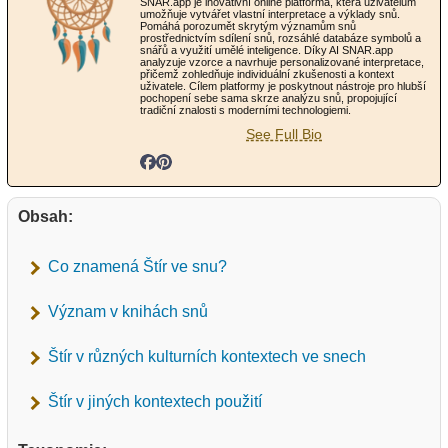
SNAR.app je inovativní online platforma, která uživatelům
umožňuje vytvářet vlastní interpretace a výklady snů.
Pomáhá porozumět skrytým významům snů
prostřednictvím sdílení snů, rozsáhlé databáze symbolů a
snářů a využití umělé inteligence. Díky AI SNAR.app
analyzuje vzorce a navrhuje personalizované interpretace,
přičemž zohledňuje individuální zkušenosti a kontext
uživatele. Cílem platformy je poskytnout nástroje pro hlubší
pochopení sebe sama skrze analýzu snů, propojující
tradiční znalosti s moderními technologiemi.
See Full Bio
Obsah:
Co znamená Štír ve snu?
Význam v knihách snů
Štír v různých kulturních kontextech ve snech
Štír v jiných kontextech použití