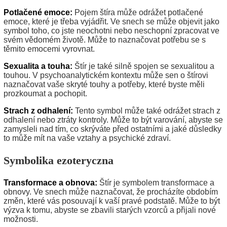
Potlačené emoce:
Pojem štíra může odrážet potlačené
emoce, které je třeba vyjádřit. Ve snech se může objevit jako
symbol toho, co jste neochotni nebo neschopní zpracovat ve
svém vědomém životě. Může to naznačovat potřebu se s
těmito emocemi vyrovnat.
Sexualita a touha:
Štír je také silně spojen se sexualitou a
touhou. V psychoanalytickém kontextu může sen o štírovi
naznačovat vaše skryté touhy a potřeby, které byste měli
prozkoumat a pochopit.
Strach z odhalení:
Tento symbol může také odrážet strach z
odhalení nebo ztráty kontroly. Může to být varování, abyste se
zamysleli nad tím, co skrýváte před ostatními a jaké důsledky
to může mít na vaše vztahy a psychické zdraví.
Symbolika ezoteryczna
Transformace a obnova:
Štír je symbolem transformace a
obnovy. Ve snech může naznačovat, že procházíte obdobím
změn, které vás posouvají k vaší pravé podstatě. Může to být
výzva k tomu, abyste se zbavili starých vzorců a přijali nové
možnosti.