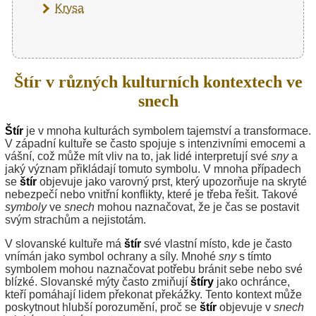
Krysa
Štír v různých kulturních kontextech ve
snech
Štír
je v mnoha kulturách symbolem tajemství a transformace.
V západní kultuře se často spojuje s intenzivními emocemi a
vášní, což může mít vliv na to, jak lidé interpretují své
sny
a
jaký význam přikládají tomuto symbolu. V mnoha případech
se
štír
objevuje jako varovný prst, který upozorňuje na skryté
nebezpečí nebo vnitřní konflikty, které je třeba řešit. Takové
symboly
ve
snech
mohou naznačovat, že je čas se postavit
svým strachům a nejistotám.
V slovanské kultuře má
štír
své vlastní místo, kde je často
vnímán jako symbol ochrany a síly. Mnohé
sny
s tímto
symbolem mohou naznačovat potřebu bránit sebe nebo své
blízké. Slovanské mýty často zmiňují
štíry
jako ochránce,
kteří pomáhají lidem překonat překážky. Tento kontext může
poskytnout hlubší porozumění, proč se
štír
objevuje v
snech