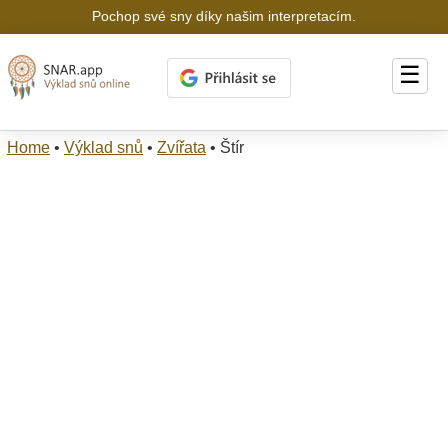
Pochop své sny díky našim interpretacím.
☰
Home
•
Výklad snů
•
Zvířata
•
Štír