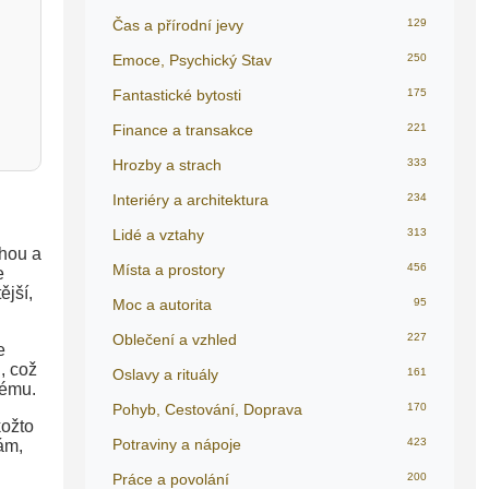
Čas a přírodní jevy
129
Emoce, Psychický Stav
250
Fantastické bytosti
175
Finance a transakce
221
Hrozby a strach
333
Interiéry a architektura
234
Lidé a vztahy
313
ahou a
Místa a prostory
456
e
ější,
Moc a autorita
95
Oblečení a vzhled
227
e
, což
Oslavy a rituály
161
mému.
Pohyb, Cestování, Doprava
170
kožto
Potraviny a nápoje
423
ám,
Práce a povolání
200