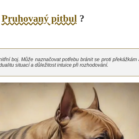
o
Pruhovaný pitbul
?
itřní boj. Může naznačovat potřebu bránit se proti překážkám 
litu situací a důležitost intuice při rozhodování.