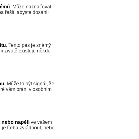
lémů
. Může naznačovat
ba řešit, abyste dosáhli
itu
. Tento pes je známý
 životě existuje někdo
hu
. Může to být signál, že
eré vám brání v osobním
kt nebo napětí
ve vašem
 je třeba zvládnout, nebo