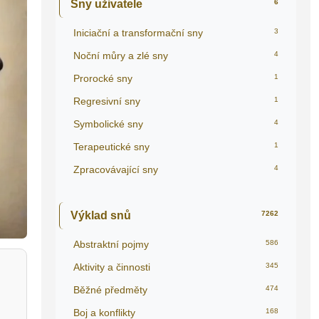
Sny uživatele
6
Iniciační a transformační sny
3
Noční můry a zlé sny
4
Prorocké sny
1
Regresivní sny
1
Symbolické sny
4
Terapeutické sny
1
Zpracovávající sny
4
Výklad snů
7262
Abstraktní pojmy
586
Aktivity a činnosti
345
Běžné předměty
474
Boj a konflikty
168