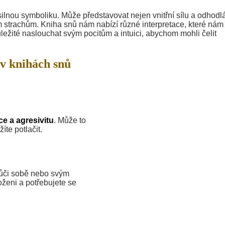
silnou symboliku. Může představovat nejen vnitřní sílu a odhodlá
m strachům. Kniha snů nám nabízí různé interpretace, které nám
ležité naslouchat svým pocitům a intuici, abychom mohli čelit
v knihách snů
e a agresivitu
. Může to
íte potlačit.
vůči sobě nebo svým
oženi a potřebujete se