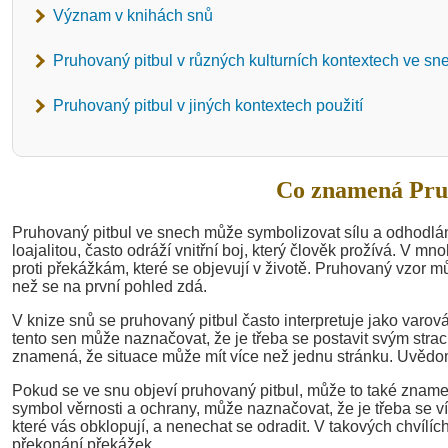
Význam v knihách snů
Pruhovaný pitbul v různých kulturních kontextech ve sn
Pruhovaný pitbul v jiných kontextech použití
Co znamená Pruh
Pruhovaný pitbul ve snech může symbolizovat sílu a odhodlán
loajalitou, často odráží vnitřní boj, který člověk prožívá. V 
proti překážkám, které se objevují v životě. Pruhovaný vzor mů
než se na první pohled zdá.
V knize snů se pruhovaný pitbul často interpretuje jako varov
tento sen může naznačovat, že je třeba se postavit svým str
znamená, že situace může mít více než jednu stránku. Uvědo
Pokud se ve snu objeví pruhovaný pitbul, může to také znamenat
symbol věrnosti a ochrany, může naznačovat, že je třeba se ví
které vás obklopují, a nenechat se odradit. V takových chvílích
překonání překážek.