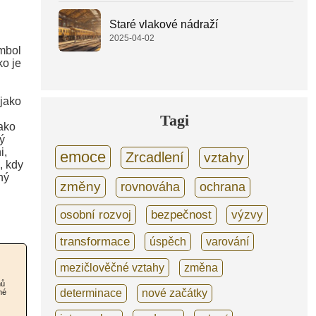
Staré vlakové nádraží
2025-04-02
ymbol
ko je
 jako
Tagi
jako
ný
i,
emoce
Zrcadlení
vztahy
, kdy
ný
změny
rovnováha
ochrana
osobní rozvoj
bezpečnost
výzvy
transformace
úspěch
varování
mezičlověčné vztahy
změna
nů
determinace
nové začátky
né