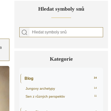
Hledat symboly snů
a
Kategorie
Blog
24
Jungovy archetypy
14
Sen z různých perspektiv
11