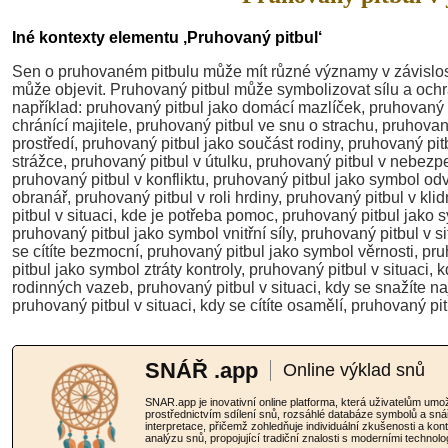
Iné kontexty elementu ‚Pruhovaný pitbul‘
Sen o pruhovaném pitbulu může mít různé významy v závislosti
může objevit. Pruhovaný pitbul může symbolizovat sílu a ochra
například: pruhovaný pitbul jako domácí mazlíček, pruhovaný p
chránící majitele, pruhovaný pitbul ve snu o strachu, pruhova
prostředí, pruhovaný pitbul jako součást rodiny, pruhovaný pitb
strážce, pruhovaný pitbul v útulku, pruhovaný pitbul v nebezp
pruhovaný pitbul v konfliktu, pruhovaný pitbul jako symbol odva
obranář, pruhovaný pitbul v roli hrdiny, pruhovaný pitbul v kl
pitbul v situaci, kde je potřeba pomoc, pruhovaný pitbul jako sy
pruhovaný pitbul jako symbol vnitřní síly, pruhovaný pitbul v s
se cítíte bezmocní, pruhovaný pitbul jako symbol věrnosti, pru
pitbul jako symbol ztráty kontroly, pruhovaný pitbul v situaci,
rodinných vazeb, pruhovaný pitbul v situaci, kdy se snažíte n
pruhovaný pitbul v situaci, kdy se cítíte osamělí, pruhovaný p
SNÁŘ .app
Online výklad snů
SNAR.app je inovativní online platforma, která uživatelům u
prostřednictvím sdílení snů, rozsáhlé databáze symbolů a sná
interpretace, přičemž zohledňuje individuální zkušenosti a ko
analýzu snů, propojující tradiční znalosti s moderními technolo