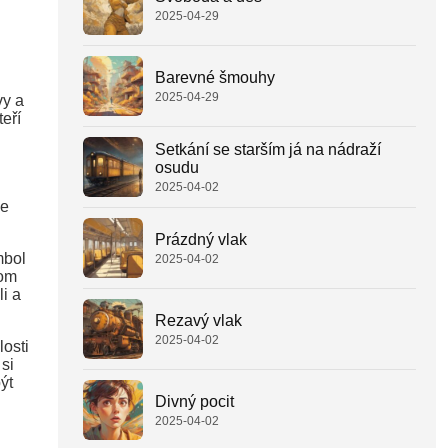
2025-04-29
Barevné šmouhy
2025-04-29
vy a
teří
Setkání se starším já na nádraží
osudu
2025-04-02
me
Prázdný vlak
mbol
2025-04-02
hom
i a
Rezavý vlak
2025-04-02
osti
si
ýt
Divný pocit
2025-04-02