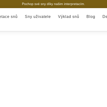
Pochop své sny díky našim interpretacím.
retace snů
Sny uživatele
Výklad snů
Blog
De