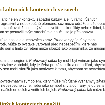
 kulturních kontextech ve snech
to nejen v kontextu západní kultury, ale i v rámci různých
jako agresivní a nebezpečné plemeno, což může odrážet naše oba
 naznačovat, že se potýkáme s vnitřními konflikty nebo s lidmi, k
m se postavili svým strachům a naučili se je překonávat.
jí za nositele duchovních zpráv.
Pruhovaný pitbul
by mohl
votě. Může to být také varování před nebezpečím, které nás
slu sen s tímto zvířetem může sloužit jako připomínka, že musí
ostmi a energiemi.
Pruhovaný pitbul
by mohl být vnímán jako sy
cházíme v období, kdy je třeba prokázat sílu a odhodlání, abyc
 by sen mohl sloužit jako motivace k tomu, abychom se nevzdával
ovrstevnatým symbolem, který může mít různé významy v závisl
 nebezpečné zvíře, nebo jako symbol síly a ochrany, je důležité 
 našich emocích a vnitřních bojích.
Pruhovaný pitbul
tak může b
jiných kontextech použití