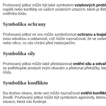
Pruhovaný pitbul může být také symbolem
vztahových prob
napětí nebo konflikty ve vašich osobních vztazích, které je tře
vnitřního klidu.
Symbolika ochrany
Pruhovaný pitbul ve snu může symbolizovat
ochranu a loajal
svou odvahou a oddaností, což může naznačovat, že ve vašem
nebo něco, co vás chrání před nebezpečím.
Symbolika síly
Pruhovaný pitbul může také představovat
vnitřní sílu a odva
se potřebujete postavit svým obavám a překonat překážky, kt
růstu.
Symbolika konfliktu
Na druhou stranu, tento sen může naznačovat
vnitřní konfli
životě. Pruhovaný pitbul může být symbolem agresivity, kterou
situace, která vás frustruje.