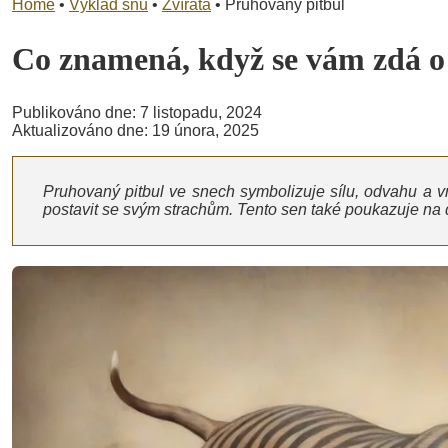
Home
•
Výklad snů
•
Zvířata
•
Pruhovaný pitbul
Co znamená, když se vám zdá 
Publikováno dne: 7 listopadu, 2024
Aktualizováno dne: 19 února, 2025
Pruhovaný pitbul ve snech symbolizuje sílu, odvahu a vn
postavit se svým strachům. Tento sen také poukazuje na dua