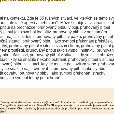
 na kontextu. Zde je 35 různých situací, ve kterých se tento s
nu, ale také agresi a nebezpečí. Může se objevit v situacích ja
itbul na procházce, pruhovaný pitbul v boji, pruhovaný pitbul
ný pitbul jako symbol loajality, pruhovaný pitbul v neznámém
ul hrající si s dětmi, pruhovaný pitbul v parku, pruhovaný pitbul
ečné situaci, pruhovaný pitbul jako symbol překonání překážek,
hy, pruhovaný pitbul v situaci s cizími lidmi, pruhovaný pitbul 
idném prostředí, pruhovaný pitbul jako symbol instinktů, pruhova
mbol přátelství, pruhovaný pitbul v situaci, kdy se cítíte ohrožen
ituaci, kdy se snažíte někoho ochránit, pruhovaný pitbul v situaci
hovaný pitbul v situaci, kdy se musíte postavit za sebe, pruhova
 kdy se snažíte najít rovnováhu, pruhovaný pitbul jako symbol
ajít odvahu, pruhovaný pitbul jako symbol překonání strachu,
itbul jako symbol touhy po ochraně.
možňuje vytvářet vlastní interpretace a výklady snů. Pomáhá porozumět skrytým významům s
řů a využití umělé inteligence. Díky AI SNAR.app analyzuje vzorce a navrhuje personalizova
ntext uživatele. Cílem platformy je poskytnout nástroje pro hlubší pochopení sebe sama skrze
giemi.