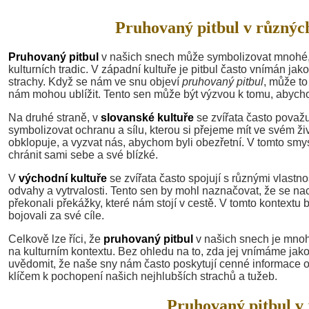
Pruhovaný pitbul v různých
Pruhovaný pitbul
v našich snech může symbolizovat mnohé, a 
kulturních tradic. V západní kultuře je pitbul často vnímán 
strachy. Když se nám ve snu objeví
pruhovaný pitbul
, může to
nám mohou ublížit. Tento sen může být výzvou k tomu, abycho
Na druhé straně, v
slovanské kultuře
se zvířata často považu
symbolizovat ochranu a sílu, kterou si přejeme mít ve svém ži
obklopuje, a vyzvat nás, abychom byli obezřetní. V tomto smy
chránit sami sebe a své blízké.
V
východní kultuře
se zvířata často spojují s různými vlastn
odvahy a vytrvalosti. Tento sen by mohl naznačovat, že se na
překonali překážky, které nám stojí v cestě. V tomto kontextu
bojovali za své cíle.
Celkově lze říci, že
pruhovaný pitbul
v našich snech je mnoh
na kulturním kontextu. Bez ohledu na to, zda jej vnímáme jako
uvědomit, že naše sny nám často poskytují cenné informace o
klíčem k pochopení našich nejhlubších strachů a tužeb.
Pruhovaný pitbul v 