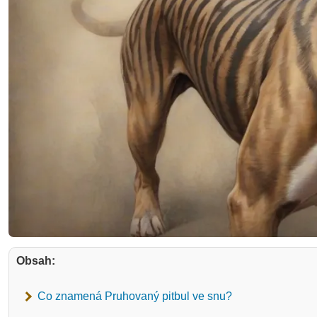
Obsah:
Co znamená Pruhovaný pitbul ve snu?