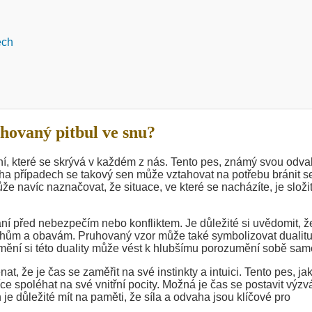
ech
ovaný pitbul ve snu?
í, které se skrývá v každém z nás. Tento pes, známý svou odv
mnoha případech se takový sen může vztahovat na potřebu bránit s
že navíc naznačovat, že situace, ve které se nacházíte, je složit
ání před nebezpečím nebo konfliktem. Je důležité si uvědomit, ž
achům a obavám. Pruhovaný vzor může také symbolizovat dualitu
mění si této duality může vést k hlubšímu porozumění sobě sa
, že je čas se zaměřit na své instinkty a intuici. Tento pes, ja
ce spoléhat na své vnitřní pocity. Možná je čas se postavit výzv
 je důležité mít na paměti, že síla a odvaha jsou klíčové pro