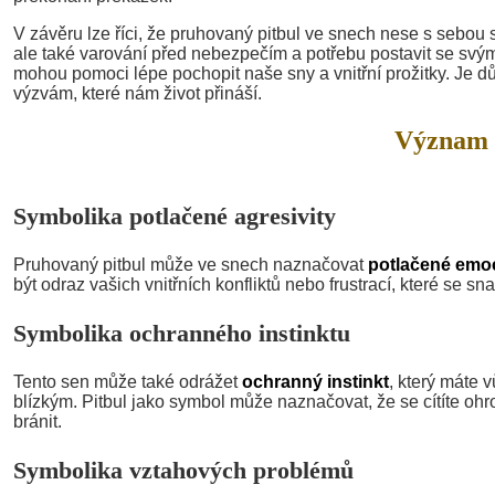
V závěru lze říci, že pruhovaný pitbul ve snech nese s sebou 
ale také varování před nebezpečím a potřebu postavit se svý
mohou pomoci lépe pochopit naše sny a vnitřní prožitky. Je dů
výzvám, které nám život přináší.
Význam 
Symbolika potlačené agresivity
Pruhovaný pitbul může ve snech naznačovat
potlačené emoc
být odraz vašich vnitřních konfliktů nebo frustrací, které se snaž
Symbolika ochranného instinktu
Tento sen může také odrážet
ochranný instinkt
, který máte 
blízkým. Pitbul jako symbol může naznačovat, že se cítíte ohr
bránit.
Symbolika vztahových problémů