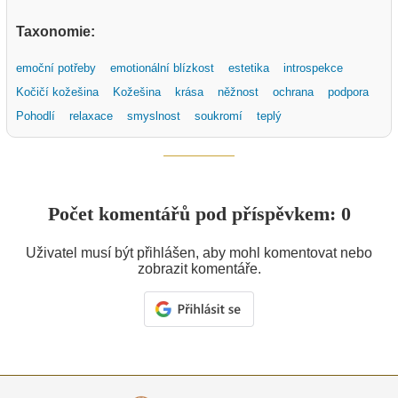
Taxonomie:
emoční potřeby
emotionální blízkost
estetika
introspekce
Kočičí kožešina
Kožešina
krása
něžnost
ochrana
podpora
Pohodlí
relaxace
smyslnost
soukromí
teplý
Počet komentářů pod příspěvkem: 0
Uživatel musí být přihlášen, aby mohl komentovat nebo
zobrazit komentáře.