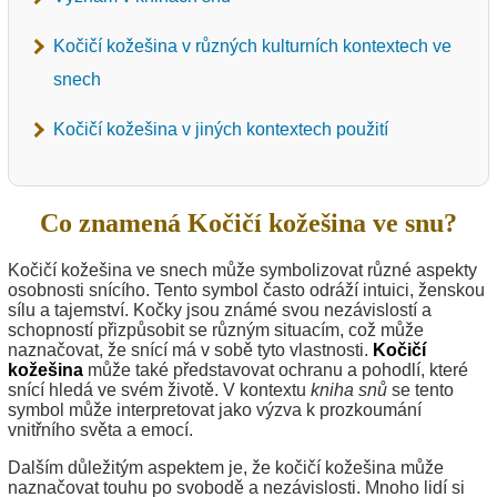
Kočičí kožešina v různých kulturních kontextech ve
snech
Kočičí kožešina v jiných kontextech použití
Co znamená Kočičí kožešina ve snu?
Kočičí kožešina ve snech může symbolizovat různé aspekty
osobnosti snícího. Tento symbol často odráží intuici, ženskou
sílu a tajemství. Kočky jsou známé svou nezávislostí a
schopností přizpůsobit se různým situacím, což může
naznačovat, že snící má v sobě tyto vlastnosti.
Kočičí
kožešina
může také představovat ochranu a pohodlí, které
snící hledá ve svém životě. V kontextu
kniha snů
se tento
symbol může interpretovat jako výzva k prozkoumání
vnitřního světa a emocí.
Dalším důležitým aspektem je, že kočičí kožešina může
naznačovat touhu po svobodě a nezávislosti. Mnoho lidí si