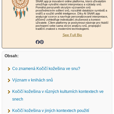
SNAR.app je inovativní online platforma, která uživatelům
umožňuje vytvářet vlastní interpretace a výklady snů.
Pomáhá porozumět skrytým významům snů
prostřednictvím sdílení snů, rozsáhlé databáze symbolů a
snářů a využití umělé inteligence. Díky AI SNAR.app
analyzuje vzorce a navrhuje personalizované interpretace,
přičemž zohledňuje individuální zkušenosti a kontext
uživatele. Cílem platformy je poskytnout nástroje pro hlubší
pochopení sebe sama skrze analýzu snů, propojující
tradiční znalosti s moderními technologiemi.
See Full Bio
Obsah:
Co znamená Kočičí kožešina ve snu?
Význam v knihách snů
Kočičí kožešina v různých kulturních kontextech ve
snech
Kočičí kožešina v jiných kontextech použití