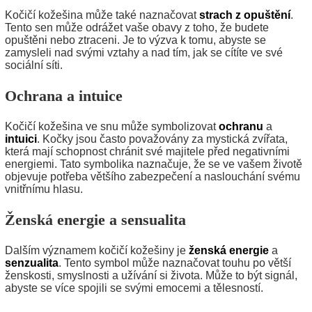
Kočičí kožešina může také naznačovat
strach z opuštění
.
Tento sen může odrážet vaše obavy z toho, že budete
opuštěni nebo ztraceni. Je to výzva k tomu, abyste se
zamysleli nad svými vztahy a nad tím, jak se cítíte ve své
sociální síti.
Ochrana a intuice
Kočičí kožešina ve snu může symbolizovat
ochranu
a
intuici
. Kočky jsou často považovány za mystická zvířata,
která mají schopnost chránit své majitele před negativními
energiemi. Tato symbolika naznačuje, že se ve vašem životě
objevuje potřeba většího zabezpečení a naslouchání svému
vnitřnímu hlasu.
Ženská energie a sensualita
Dalším významem kočičí kožešiny je
ženská energie
a
senzualita
. Tento symbol může naznačovat touhu po větší
ženskosti, smyslnosti a užívání si života. Může to být signál,
abyste se více spojili se svými emocemi a tělesností.