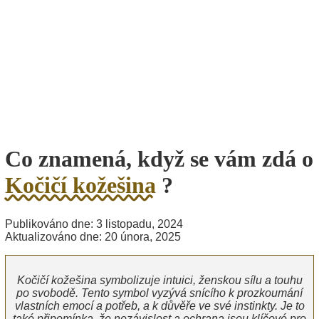
Co znamená, když se vám zdá o
Kočičí kožešina
?
Publikováno dne: 3 listopadu, 2024
Aktualizováno dne: 20 února, 2025
Kočičí kožešina symbolizuje intuici, ženskou sílu a touhu
po svobodě. Tento symbol vyzývá snícího k prozkoumání
vlastních emocí a potřeb, a k důvěře ve své instinkty. Je to
také připomínka, že nezávislost a ochrana jsou klíčové pro