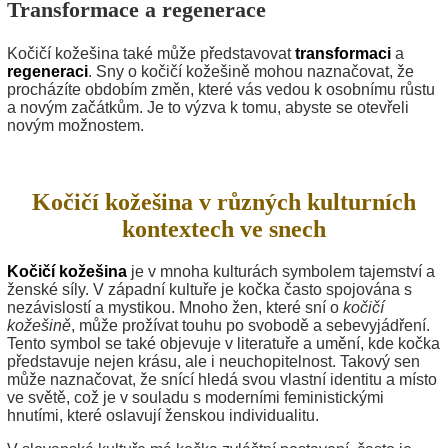
Transformace a regenerace
Kočičí kožešina také může představovat
transformaci
a
regeneraci
. Sny o kočičí kožešině mohou naznačovat, že
procházíte obdobím změn, které vás vedou k osobnímu růstu
a novým začátkům. Je to výzva k tomu, abyste se otevřeli
novým možnostem.
Kočičí kožešina v různých kulturních
kontextech ve snech
Kočičí kožešina
je v mnoha kulturách symbolem tajemství a
ženské síly. V západní kultuře je kočka často spojována s
nezávislostí a mystikou. Mnoho žen, které sní o
kočičí
kožešině
, může prožívat touhu po svobodě a sebevyjádření.
Tento symbol se také objevuje v literatuře a umění, kde kočka
představuje nejen krásu, ale i neuchopitelnost. Takový sen
může naznačovat, že snící hledá svou vlastní identitu a místo
ve světě, což je v souladu s moderními feministickými
hnutími, které oslavují ženskou individualitu.