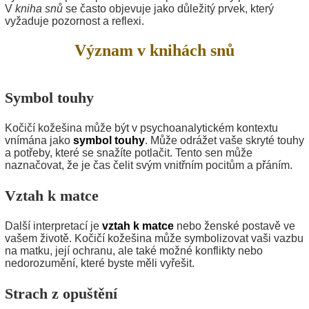
V
kniha snů
se často objevuje jako důležitý prvek, který
vyžaduje pozornost a reflexi.
Význam v knihách snů
Symbol touhy
Kočičí kožešina může být v psychoanalytickém kontextu
vnímána jako
symbol touhy
. Může odrážet vaše skryté touhy
a potřeby, které se snažíte potlačit. Tento sen může
naznačovat, že je čas čelit svým vnitřním pocitům a přáním.
Vztah k matce
Další interpretací je
vztah k matce
nebo ženské postavě ve
vašem životě. Kočičí kožešina může symbolizovat vaši vazbu
na matku, její ochranu, ale také možné konflikty nebo
nedorozumění, které byste měli vyřešit.
Strach z opuštění