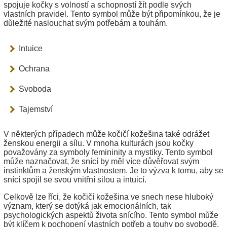
spojuje kočky s volností a schopností žít podle svých
vlastních pravidel. Tento symbol může být připomínkou, že je
důležité naslouchat svým potřebám a touhám.
Intuice
Ochrana
Svoboda
Tajemství
V některých případech může kočičí kožešina také odrážet
ženskou energii a sílu. V mnoha kulturách jsou kočky
považovány za symboly femininity a mystiky. Tento symbol
může naznačovat, že snící by měl více důvěřovat svým
instinktům a ženským vlastnostem. Je to výzva k tomu, aby se
snící spojil se svou vnitřní silou a intuicí.
Celkově lze říci, že kočičí kožešina ve snech nese hluboký
význam, který se dotýká jak emocionálních, tak
psychologických aspektů života snícího. Tento symbol může
být klíčem k pochopení vlastních potřeb a touhy po svobodě.