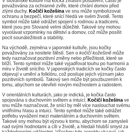
V slovanské kultuře má kočka zvláštní postavení, často je
považována za ochranné zvíře, které chrání domov před
zlými duchy.
Kočičí kožešina
ve snu může symbolizovat
ochranu a bezpečí, které snící hledá ve svém životě. Tento
symbol může také odrážet spojení s rodinou a tradicemi,
které jsou pro Slované velmi důležité. Takové sny mohou
vyvolávat vzpomínky na dětství a domov, což může posílit
pocit sounáležitosti a stability.
Na východě, zejména v japonské kultuře, jsou kočky
považovány za nositele štěstí. Sen o
kočičí kožešině
může
tedy naznačovat pozitivní změny nebo příležitosti, které se
blíží. Tento symbol může také vyjadřovat touhu po harmonii a
míru v životě snícího. V japonských tradicích se kočky často
objevují v umění a folklóru, což posiluje jejich význam jako
pozitivních symbolů. Takový sen může být povzbuzením k
tomu, abychom se otevřeli novým možnostem a radostem.
V orientálních kulturách, jako je indická, je kočka často
spojována s duchovním světem a intuicí.
Kočičí kožešina
ve
snu může naznačovat, že snící by měl více naslouchat svému
vnitřnímu hlasu a intuici. Tento symbol může také odrážet
potřebu vyvážení mezi materiálním a duchovním světem.
Takové sny mohou být výzvou k tomu, abychom se zamysleli
nad svými hodnotami a cíli v životě, a hledali hlubší smysl za
každodenními událostmi. Všechny tyto aspekty ukazují, jak