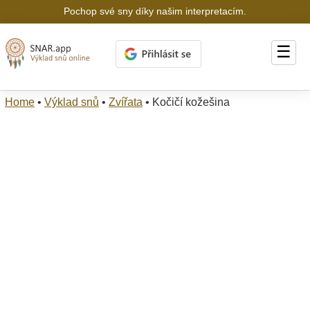
Pochop své sny díky našim interpretacím.
☰
Home
•
Výklad snů
•
Zvířata
•
Kočičí kožešina