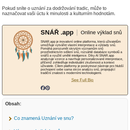
Pokud sníte o uznání za dodržování tradic, může to
naznačovat vaši úctu k minulosti a kulturním hodnotám.
SNÁŘ .app
Online výklad snů
SNAR.app je inovativní online platforma, která uživatelům
umožňuje vytvářet vlastní interpretace a výklady snů.
Pomáhá porozumět skrytým významům snů
prostřednictvím sdílení snů, rozsáhlé databáze symbolů a
snářů a využití umělé inteligence. Díky AI SNAR.app
analyzuje vzorce a navrhuje personalizované interpretace,
přičemž zohledňuje individuální zkušenosti a kontext
uživatele. Cílem platformy je poskytnout nástroje pro hlubší
pochopení sebe sama skrze analýzu snů, propojující
tradiční znalosti s moderními technologiemi.
See Full Bio
Obsah:
Co znamená Uznání ve snu?