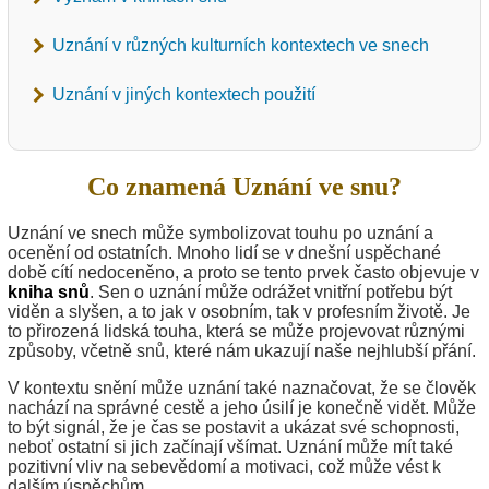
Uznání v různých kulturních kontextech ve snech
Uznání v jiných kontextech použití
Co znamená Uznání ve snu?
Uznání ve snech může symbolizovat touhu po uznání a
ocenění od ostatních. Mnoho lidí se v dnešní uspěchané
době cítí nedoceněno, a proto se tento prvek často objevuje v
kniha snů
. Sen o uznání může odrážet vnitřní potřebu být
viděn a slyšen, a to jak v osobním, tak v profesním životě. Je
to přirozená lidská touha, která se může projevovat různými
způsoby, včetně snů, které nám ukazují naše nejhlubší přání.
V kontextu snění může uznání také naznačovat, že se člověk
nachází na správné cestě a jeho úsilí je konečně vidět. Může
to být signál, že je čas se postavit a ukázat své schopnosti,
neboť ostatní si jich začínají všímat. Uznání může mít také
pozitivní vliv na sebevědomí a motivaci, což může vést k
dalším úspěchům.