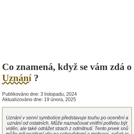
Co znamená, když se vám zdá o
Uznání
?
Publikováno dne: 3 listopadu, 2024
Aktualizováno dne: 19 února, 2025
Uznání v senní symbolice představuje touhu po ocenění a
uznání od ostatních. Může naznačovat vnitřní potřebu být
viděn, ale také odrážet strach z odmítnutí. Tento prvek snů
může mít pozitivní vliv na sebevědomí a motivaci, avšak je