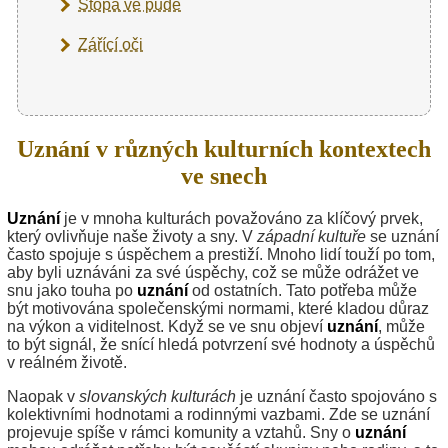
Stopa ve půdě
Zářící oči
Uznání v různých kulturních kontextech
ve snech
Uznání
je v mnoha kulturách považováno za klíčový prvek,
který ovlivňuje naše životy a sny. V
západní kultuře
se uznání
často spojuje s úspěchem a prestiží. Mnoho lidí touží po tom,
aby byli uznáváni za své úspěchy, což se může odrážet ve
snu jako touha po
uznání
od ostatních. Tato potřeba může
být motivována společenskými normami, které kladou důraz
na výkon a viditelnost. Když se ve snu objeví
uznání
, může
to být signál, že snící hledá potvrzení své hodnoty a úspěchů
v reálném životě.
Naopak v
slovanských kulturách
je uznání často spojováno s
kolektivními hodnotami a rodinnými vazbami. Zde se uznání
projevuje spíše v rámci komunity a vztahů. Sny o
uznání