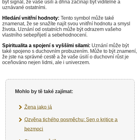
být signál, že vaše úsilí a dřina začínají být viditelné a
uznávané ostatními.
Hledání vnitřní hodnoty:
Tento symbol může také
znamenat, že se snažíte najít svou vnitřní hodnotu a smysl
života. Uznání od ostatních může být odrazem vašeho
vlastního sebepřijetí a sebehodnocení.
Spiritualita a spojení s vyššími silami:
Uznání může být
také spojeno s duchovním probuzením. Může to být znamení,
že jste na správné cestě a že vaše úsilí o duchovní růst je
oceňováno nejen lidmi, ale i univerzem.
Mohlo by tě také zajímat:
Žena jako já
Ozvěna tichého posměchu: Sen o kritice a
bezmoci