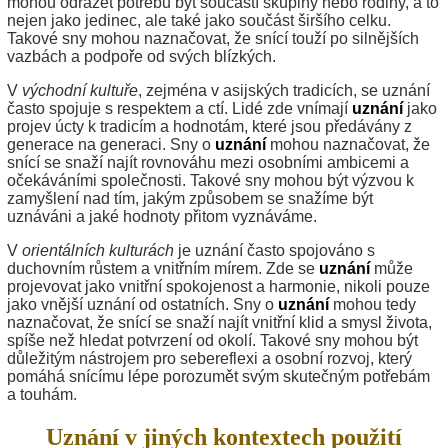
mohou odrážet potřebu být součástí skupiny nebo rodiny, a to
nejen jako jedinec, ale také jako součást širšího celku.
Takové sny mohou naznačovat, že snící touží po silnějších
vazbách a podpoře od svých blízkých.
V
východní kultuře
, zejména v asijských tradicích, se uznání
často spojuje s respektem a ctí. Lidé zde vnímají
uznání
jako
projev úcty k tradicím a hodnotám, které jsou předávány z
generace na generaci. Sny o
uznání
mohou naznačovat, že
snící se snaží najít rovnováhu mezi osobními ambicemi a
očekáváními společnosti. Takové sny mohou být výzvou k
zamyšlení nad tím, jakým způsobem se snažíme být
uznáváni a jaké hodnoty přitom vyznáváme.
V
orientálních kulturách
je uznání často spojováno s
duchovním růstem a vnitřním mírem. Zde se
uznání
může
projevovat jako vnitřní spokojenost a harmonie, nikoli pouze
jako vnější uznání od ostatních. Sny o
uznání
mohou tedy
naznačovat, že snící se snaží najít vnitřní klid a smysl života,
spíše než hledat potvrzení od okolí. Takové sny mohou být
důležitým nástrojem pro sebereflexi a osobní rozvoj, který
pomáhá snícímu lépe porozumět svým skutečným potřebám
a touhám.
Uznání v jiných kontextech použití