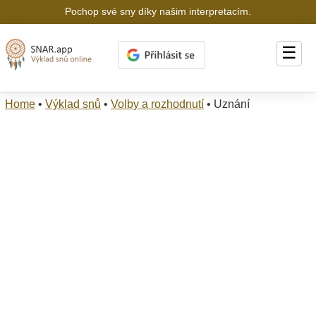
Pochop své sny díky našim interpretacím.
☰
Home
•
Výklad snů
•
Volby a rozhodnutí
•
Uznání