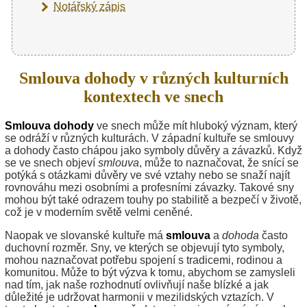
Notářský zápis
Smlouva dohody v různých kulturních
kontextech ve snech
Smlouva dohody
ve snech může mít hluboký význam, který
se odráží v různých kulturách. V západní kultuře se smlouvy
a dohody často chápou jako symboly důvěry a závazků. Když
se ve snech objeví
smlouva
, může to naznačovat, že snící se
potýká s otázkami důvěry ve své vztahy nebo se snaží najít
rovnováhu mezi osobními a profesními závazky. Takové sny
mohou být také odrazem touhy po stabilitě a bezpečí v životě,
což je v moderním světě velmi ceněné.
Naopak ve slovanské kultuře má
smlouva
a
dohoda
často
duchovní rozměr. Sny, ve kterých se objevují tyto symboly,
mohou naznačovat potřebu spojení s tradicemi, rodinou a
komunitou. Může to být výzva k tomu, abychom se zamysleli
nad tím, jak naše rozhodnutí ovlivňují naše blízké a jak
důležité je udržovat harmonii v mezilidských vztazích. V