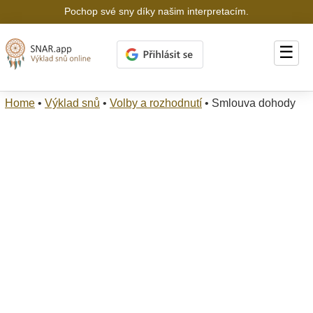
Pochop své sny díky našim interpretacím.
☰
Home
•
Výklad snů
•
Volby a rozhodnutí
•
Smlouva dohody