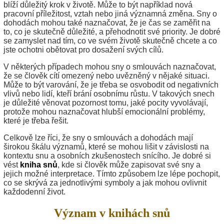
blíží důležitý krok v životě. Může to být například nová
pracovní příležitost, vztah nebo jiná významná změna. Sny o
dohodách mohou také naznačovat, že je čas se zaměřit na
to, co je skutečně důležité, a přehodnotit své priority. Je dobré
se zamyslet nad tím, co ve svém životě skutečně chcete a co
jste ochotni obětovat pro dosažení svých cílů.
V některých případech mohou sny o smlouvách naznačovat,
že se člověk cítí omezený nebo uvězněný v nějaké situaci.
Může to být varování, že je třeba se osvobodit od negativních
vlivů nebo lidí, kteří brání osobnímu růstu. V takových snech
je důležité věnovat pozornost tomu, jaké pocity vyvolávají,
protože mohou naznačovat hlubší emocionální problémy,
které je třeba řešit.
Celkově lze říci, že sny o smlouvách a dohodách mají
širokou škálu významů, které se mohou lišit v závislosti na
kontextu snu a osobních zkušenostech snícího. Je dobré si
vést
kniha snů
, kde si člověk může zapisovat své sny a
jejich možné interpretace. Tímto způsobem lze lépe pochopit,
co se skrývá za jednotlivými symboly a jak mohou ovlivnit
každodenní život.
Význam v knihách snů