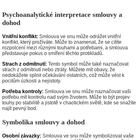
Psychoanalytické interpretace smlouvy a
dohod
Vnitřní konflikt:
Smlouva ve snu může odrážet vnitřní
konflikt, který prožíváte. Může to znamenat, že se cítíte
rozpolcení mezi různými touhami a potřebami, a smlouva
představuje pokus o smíření těchto protikladů.
Strach z odmítnutí:
Tento symbol může také naznačovat
strach z odmítnutí nebo ztráty. Můžete mít obavy, že
nedokážete splnit očekávání ostatních, což může vést k
pocitům úzkosti a nejistoty.
Potřeba kontroly:
Smlouva ve snu může naznačovat vaši
potřebu mít kontrolu nad svým životem. Může to být projev
touhy po stabilitě a jistotě v chaotickém světě, kde se snažíte
najít pevný bod.
Symbolika smlouvy a dohod
Osobní závazky:
Smlouva ve snu může symbolizovat vaše