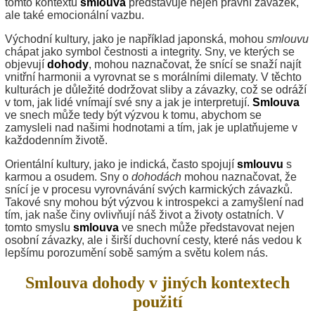
tomto kontextu
smlouva
představuje nejen právní závazek,
ale také emocionální vazbu.
Východní kultury, jako je například japonská, mohou
smlouvu
chápat jako symbol čestnosti a integrity. Sny, ve kterých se
objevují
dohody
, mohou naznačovat, že snící se snaží najít
vnitřní harmonii a vyrovnat se s morálními dilematy. V těchto
kulturách je důležité dodržovat sliby a závazky, což se odráží
v tom, jak lidé vnímají své sny a jak je interpretují.
Smlouva
ve snech může tedy být výzvou k tomu, abychom se
zamysleli nad našimi hodnotami a tím, jak je uplatňujeme v
každodenním životě.
Orientální kultury, jako je indická, často spojují
smlouvu
s
karmou a osudem. Sny o
dohodách
mohou naznačovat, že
snící je v procesu vyrovnávání svých karmických závazků.
Takové sny mohou být výzvou k introspekci a zamyšlení nad
tím, jak naše činy ovlivňují náš život a životy ostatních. V
tomto smyslu
smlouva
ve snech může představovat nejen
osobní závazky, ale i širší duchovní cesty, které nás vedou k
lepšímu porozumění sobě samým a světu kolem nás.
Smlouva dohody v jiných kontextech
použití