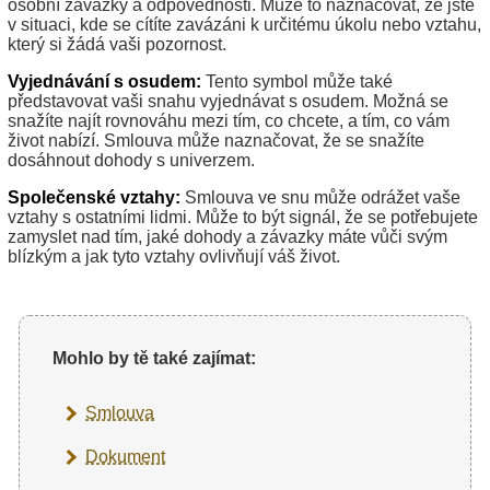
osobní závazky a odpovědnosti. Může to naznačovat, že jste
v situaci, kde se cítíte zavázáni k určitému úkolu nebo vztahu,
který si žádá vaši pozornost.
Vyjednávání s osudem:
Tento symbol může také
představovat vaši snahu vyjednávat s osudem. Možná se
snažíte najít rovnováhu mezi tím, co chcete, a tím, co vám
život nabízí. Smlouva může naznačovat, že se snažíte
dosáhnout dohody s univerzem.
Společenské vztahy:
Smlouva ve snu může odrážet vaše
vztahy s ostatními lidmi. Může to být signál, že se potřebujete
zamyslet nad tím, jaké dohody a závazky máte vůči svým
blízkým a jak tyto vztahy ovlivňují váš život.
Mohlo by tě také zajímat:
Smlouva
Dokument