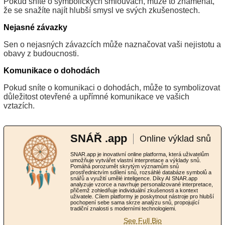
Pokud sníte o symbolických smlouvách, může to znamenat,
že se snažíte najít hlubší smysl ve svých zkušenostech.
Nejasné závazky
Sen o nejasných závazcích může naznačovat vaši nejistotu a
obavy z budoucnosti.
Komunikace o dohodách
Pokud sníte o komunikaci o dohodách, může to symbolizovat
důležitost otevřené a upřímné komunikace ve vašich
vztazích.
SNÁŘ .app
Online výklad snů
SNAR.app je inovativní online platforma, která uživatelům
umožňuje vytvářet vlastní interpretace a výklady snů.
Pomáhá porozumět skrytým významům snů
prostřednictvím sdílení snů, rozsáhlé databáze symbolů a
snářů a využití umělé inteligence. Díky AI SNAR.app
analyzuje vzorce a navrhuje personalizované interpretace,
přičemž zohledňuje individuální zkušenosti a kontext
uživatele. Cílem platformy je poskytnout nástroje pro hlubší
pochopení sebe sama skrze analýzu snů, propojující
tradiční znalosti s moderními technologiemi.
See Full Bio