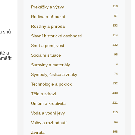
Překážky a výzvy
110
Rodina a příbuzní
67
Rostliny a příroda
353
du snů
Slavní historické osobnosti
114
Smrt a pomíjivost
132
ité a
Sociální situace
98
aměřit
Suroviny a materiály
4
Symboly, číslice a znaky
74
Technologie a pokrok
152
Tělo a zdraví
430
Umění a kreativita
221
Voda a vodní jevy
115
Volby a rozhodnutí
64
Zvířata
368