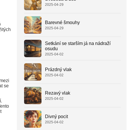
2025-04-29
Barevné šmouhy
é
2025-04-29
žitých
Setkání se starším já na nádraží
osudu
2025-04-02
Prázdný vlak
2025-04-02
 mezi
at se
Rezavý vlak
2025-04-02
.
Tento
t
Divný pocit
2025-04-02