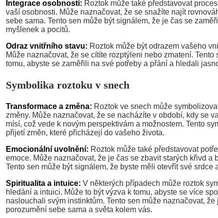
Integrace osobnosti:
Roztok může také představovat proces 
vaší osobnosti. Může naznačovat, že se snažíte najít rovnov
sebe sama. Tento sen může být signálem, že je čas se zaměři
myšlenek a pocitů.
Odraz vnitřního stavu:
Roztok může být odrazem vašeho vnitř
Může naznačovat, že se cítíte rozptýleni nebo zmatení. Tento
tomu, abyste se zaměřili na své potřeby a přání a hledali jasn
Symbolika roztoku v snech
Transformace a změna:
Roztok ve snech může symbolizovat
změny. Může naznačovat, že se nacházíte v období, kdy se v
mísí, což vede k novým perspektivám a možnostem. Tento sy
přijetí změn, které přicházejí do vašeho života.
Emocionální uvolnění:
Roztok může také představovat potř
emoce. Může naznačovat, že je čas se zbavit starých křivd a bo
Tento sen může být signálem, že byste měli otevřít své srdce a d
Spiritualita a intuice:
V některých případech může roztok sym
hledání a intuici. Může to být výzva k tomu, abyste se více spoj
naslouchali svým instinktům. Tento sen může naznačovat, že 
porozumění sebe sama a světa kolem vás.