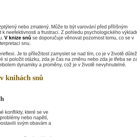
ozptýlený nebo zmatený. Může to být varování před přílišným
 k neefektivnosti a frustraci. Z pohledu psychologického výkla
u.
V knize snů
se doporučuje věnovat pozornost tomu, co se v
terpretaci snu.
flexi. Je to příležitost zamyslet se nad tím, co je v životě důlež
ré si položit otázku, zda je čas na změnu nebo zda je třeba se z
symbolem dynamiky a proměny, což je v životě nevyhnutelné.
v knihách snů
ch
konflikty, které se ve
 problémy nebo napětí,
 postavili svým obavám a