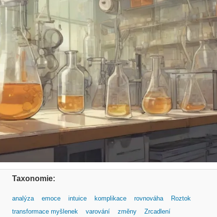
Taxonomie:
analýza
emoce
intuice
komplikace
rovnováha
Roztok
transformace myšlenek
varování
změny
Zrcadlení