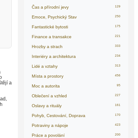
Čas a přírodní jevy
129
Emoce, Psychický Stav
250
Fantastické bytosti
175
Finance a transakce
221
Hrozby a strach
333
Interiéry a architektura
234
Lidé a vztahy
313
a
Místa a prostory
456
o
tějí a
Moc a autorita
95
Oblečení a vzhled
227
lad,
ch
Oslavy a rituály
161
Pohyb, Cestování, Doprava
170
Potraviny a nápoje
423
Práce a povolání
200