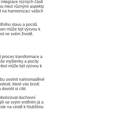
integrace různých částí
áhu mezi různými aspekty
t na harmonizaci vašich
ního stavu a pocitů.
 sen může být výzvou k
ost ve svém životě.
 proces transformace a
aše myšlenky a pocity
mbol může být výzvou k
ebu uvolnit nahromaděné
lestí, které vás brzdí.
ovolit si cítit.
bolizovat duchovní
ili se svým vnitřním já a
jste na cestě k hlubšímu