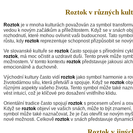
Roztok v různých kult
Roztok
je v mnoha kulturách považován za symbol transformac
vedou k novým začátkům a příležitostem. Když se v
snách
obj
rozhodnutí, které mohou ovlivnit vaši budoucnost. Tato symbo
růstu, kdy
roztok
reprezentuje schopnost přizpůsobit se nový
Ve slovanské kultuře se
roztok
často spojuje s přírodními cyk
roztok
, má moc očistit a uzdravit duši. Tento prvek může sym
možnostem. V tomto kontextu
roztok
představuje jakousi alchy
emocionálně a duchovně.
Východní kultury často vidí
roztok
jako symbol harmonie a rov
životodárnou sílu, která přetváří a spojuje. Když se
roztok
obj
různými aspekty vašeho života. Tento symbol může také nazna
vést intuicí, což je klíčové pro dosažení vnitřního klidu.
Orientální tradice často spojují
roztok
s procesem učení a osví
Když se
roztok
objeví ve vašich
snách
, může to být znamení
symbol může také naznačovat, že je čas otevřít se novým myš
nové možnosti. Celkově
roztok
v
snách
představuje dynamický
Roztok v jinýc