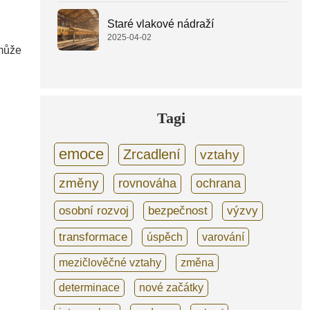
Staré vlakové nádraží
2025-04-02
 může
Tagi
emoce
Zrcadlení
vztahy
změny
rovnováha
ochrana
osobní rozvoj
bezpečnost
výzvy
transformace
úspěch
varování
mezičlověčné vztahy
změna
determinace
nové začátky