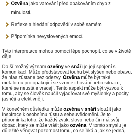
Ozvěna
jako varování před opakováním chyb z
minulosti.
Reflexe a hledání odpovědí v sobě samém.
Připomínka nevyslovených emocí.
Tyto interpretace mohou pomoci lépe pochopit, co se v životě
děje.
Další možný význam
ozvěny
ve
snáři
je její spojení s
komunikací. Může představovat touhu být slyšen nebo obavu,
že hlas zůstane bez odezvy.
Ozvěna
může být také
metaforou pro opakující se vzorce chování nebo situace,
které se neustále vracejí. Tento aspekt může být výzvou k
tomu, aby se člověk naučil vyjadřovat své myšlenky a pocity
jasněji a efektivněji.
V konečném důsledku může
ozvěna
v
snáři
sloužit jako
inspirace k osobnímu růstu a sebeuvědomění. Je to
připomínka toho, že každý zvuk, slovo nebo čin má svůj
dopad, který se může vrátit jako
ozvěna
. V tomto smyslu je
důležité věnovat pozornost tomu, co se říká a jak se jedná,