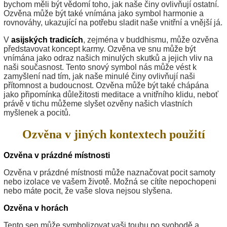
bychom měli být vědomí toho, jak naše činy ovlivňují ostatní.
Ozvěna může být také vnímána jako symbol harmonie a
rovnováhy, ukazující na potřebu sladit naše vnitřní a vnější já.
V
asijských tradicích
, zejména v buddhismu, může ozvěna
představovat koncept karmy. Ozvěna ve snu může být
vnímána jako odraz našich minulých skutků a jejich vliv na
naši současnost. Tento snový symbol nás může vést k
zamyšlení nad tím, jak naše minulé činy ovlivňují naši
přítomnost a budoucnost. Ozvěna může být také chápána
jako připomínka důležitosti meditace a vnitřního klidu, neboť
právě v tichu můžeme slyšet ozvěny našich vlastních
myšlenek a pocitů.
Ozvěna v jiných kontextech použití
Ozvěna v prázdné místnosti
Ozvěna v prázdné místnosti může naznačovat pocit samoty
nebo izolace ve vašem životě. Možná se cítíte nepochopeni
nebo máte pocit, že vaše slova nejsou slyšena.
Ozvěna v horách
Tento sen může symbolizovat vaši touhu po svobodě a