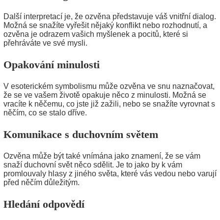
Další interpretací je, že ozvěna představuje váš vnitřní dialog.
Možná se snažíte vyřešit nějaký konflikt nebo rozhodnutí, a
ozvěna je odrazem vašich myšlenek a pocitů, které si
přehráváte ve své mysli.
Opakování minulosti
V esoterickém symbolismu může ozvěna ve snu naznačovat,
že se ve vašem životě opakuje něco z minulosti. Možná se
vracíte k něčemu, co jste již zažili, nebo se snažíte vyrovnat s
něčím, co se stalo dříve.
Komunikace s duchovním světem
Ozvěna může být také vnímána jako znamení, že se vám
snaží duchovní svět něco sdělit. Je to jako by k vám
promlouvaly hlasy z jiného světa, které vás vedou nebo varují
před něčím důležitým.
Hledání odpovědí