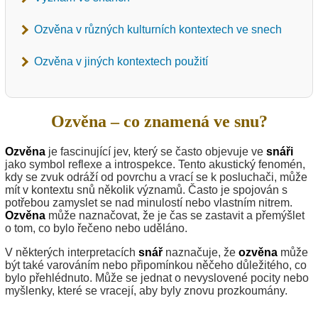
Ozvěna v různých kulturních kontextech ve snech
Ozvěna v jiných kontextech použití
Ozvěna – co znamená ve snu?
Ozvěna
je fascinující jev, který se často objevuje ve
snáři
jako symbol reflexe a introspekce. Tento akustický fenomén,
kdy se zvuk odráží od povrchu a vrací se k posluchači, může
mít v kontextu snů několik významů. Často je spojován s
potřebou zamyslet se nad minulostí nebo vlastním nitrem.
Ozvěna
může naznačovat, že je čas se zastavit a přemýšlet
o tom, co bylo řečeno nebo uděláno.
V některých interpretacích
snář
naznačuje, že
ozvěna
může
být také varováním nebo připomínkou něčeho důležitého, co
bylo přehlédnuto. Může se jednat o nevyslovené pocity nebo
myšlenky, které se vracejí, aby byly znovu prozkoumány.