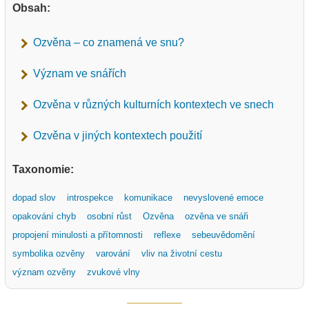
Obsah:
Ozvěna – co znamená ve snu?
Význam ve snářích
Ozvěna v různých kulturních kontextech ve snech
Ozvěna v jiných kontextech použití
Taxonomie:
dopad slov
introspekce
komunikace
nevyslovené emoce
opakování chyb
osobní růst
Ozvěna
ozvěna ve snáři
propojení minulosti a přítomnosti
reflexe
sebeuvědomění
symbolika ozvěny
varování
vliv na životní cestu
význam ozvěny
zvukové vlny