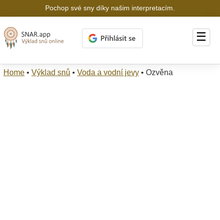
Pochop své sny díky našim interpretacím.
☰
Home
•
Výklad snů
•
Voda a vodní jevy
•
Ozvěna