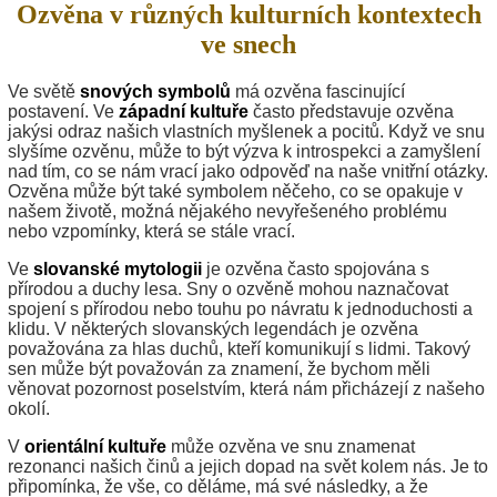
Ozvěna v různých kulturních kontextech
ve snech
Ve světě
snových symbolů
má ozvěna fascinující
postavení. Ve
západní kultuře
často představuje ozvěna
jakýsi odraz našich vlastních myšlenek a pocitů. Když ve snu
slyšíme ozvěnu, může to být výzva k introspekci a zamyšlení
nad tím, co se nám vrací jako odpověď na naše vnitřní otázky.
Ozvěna může být také symbolem něčeho, co se opakuje v
našem životě, možná nějakého nevyřešeného problému
nebo vzpomínky, která se stále vrací.
Ve
slovanské mytologii
je ozvěna často spojována s
přírodou a duchy lesa. Sny o ozvěně mohou naznačovat
spojení s přírodou nebo touhu po návratu k jednoduchosti a
klidu. V některých slovanských legendách je ozvěna
považována za hlas duchů, kteří komunikují s lidmi. Takový
sen může být považován za znamení, že bychom měli
věnovat pozornost poselstvím, která nám přicházejí z našeho
okolí.
V
orientální kultuře
může ozvěna ve snu znamenat
rezonanci našich činů a jejich dopad na svět kolem nás. Je to
připomínka, že vše, co děláme, má své následky, a že