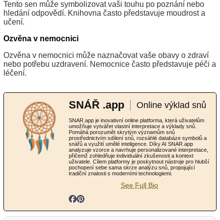
Tento sen může symbolizovat vaši touhu po poznání nebo
hledání odpovědí. Knihovna často představuje moudrost a
učení.
Ozvěna v nemocnici
Ozvěna v nemocnici může naznačovat vaše obavy o zdraví
nebo potřebu uzdravení. Nemocnice často představuje péči a
léčení.
SNÁŘ .app
Online výklad snů
SNAR.app je inovativní online platforma, která uživatelům
umožňuje vytvářet vlastní interpretace a výklady snů.
Pomáhá porozumět skrytým významům snů
prostřednictvím sdílení snů, rozsáhlé databáze symbolů a
snářů a využití umělé inteligence. Díky AI SNAR.app
analyzuje vzorce a navrhuje personalizované interpretace,
přičemž zohledňuje individuální zkušenosti a kontext
uživatele. Cílem platformy je poskytnout nástroje pro hlubší
pochopení sebe sama skrze analýzu snů, propojující
tradiční znalosti s moderními technologiemi.
See Full Bio