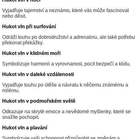
Vyjadřuje tajemství a neznámo, které vás může fascinovat
nebo děsit.
Hukot vln při surfování
Odráží touhu po dobrodružství a adrenalinu, ale také potřebu
překonat překážky.
Hukot vln v klidném moři
Symbolizuje harmonii a vyrovnanost, pocit bezpečí a klidu.
Hukot vln v daleké vzdálenosti
Vyjadřuje touhu po útěše a návratu k něčemu známému a
milému.
Hukot vln v podmořském světě
Odkazuje na skryté emoce a nevědomé myšlenky, které se
snažíte pochopit.
Hukot vln a plavání
Symbolizuje vaši schopnost přizpůsobit se změnám a