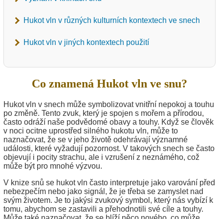
Hukot vln v různých kulturních kontextech ve snech
Hukot vln v jiných kontextech použití
Co znamená Hukot vln ve snu?
Hukot vln v snech může symbolizovat vnitřní nepokoj a touhu
po změně. Tento zvuk, který je spojen s mořem a přírodou,
často odráží naše podvědomé obavy a touhy. Když se člověk
v noci ocitne uprostřed silného hukotu vln, může to
naznačovat, že se v jeho životě odehrávají významné
události, které vyžadují pozornost. V takových snech se často
objevují i pocity strachu, ale i vzrušení z neznámého, což
může být pro mnohé výzvou.
V knize snů se hukot vln často interpretuje jako varování před
nebezpečím nebo jako signál, že je třeba se zamyslet nad
svým životem. Je to jakýsi zvukový symbol, který nás vybízí k
tomu, abychom se zastavili a přehodnotili své cíle a touhy.
Může také naznačovat, že se blíží něco nového, co může