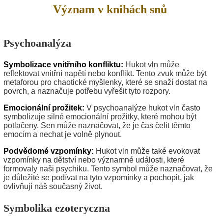
Význam v knihách snů
Psychoanalýza
Symbolizace vnitřního konfliktu:
Hukot vln může
reflektovat vnitřní napětí nebo konflikt. Tento zvuk může být
metaforou pro chaotické myšlenky, které se snaží dostat na
povrch, a naznačuje potřebu vyřešit tyto rozpory.
Emocionální prožitek:
V psychoanalýze hukot vln často
symbolizuje silné emocionální prožitky, které mohou být
potlačeny. Sen může naznačovat, že je čas čelit těmto
emocím a nechat je volně plynout.
Podvědomé vzpomínky:
Hukot vln může také evokovat
vzpomínky na dětství nebo významné události, které
formovaly naši psychiku. Tento symbol může naznačovat, že
je důležité se podívat na tyto vzpomínky a pochopit, jak
ovlivňují náš současný život.
Symbolika ezoteryczna