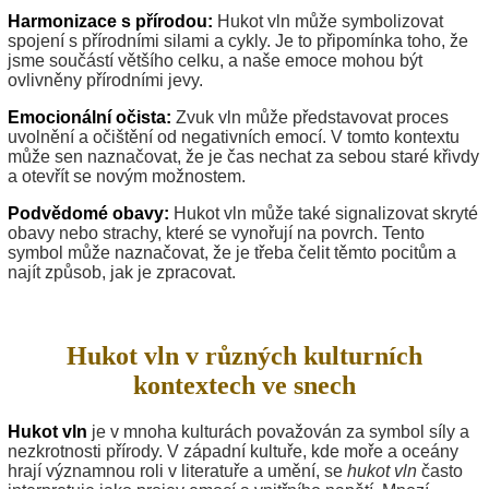
Harmonizace s přírodou:
Hukot vln může symbolizovat
spojení s přírodními silami a cykly. Je to připomínka toho, že
jsme součástí většího celku, a naše emoce mohou být
ovlivněny přírodními jevy.
Emocionální očista:
Zvuk vln může představovat proces
uvolnění a očištění od negativních emocí. V tomto kontextu
může sen naznačovat, že je čas nechat za sebou staré křivdy
a otevřít se novým možnostem.
Podvědomé obavy:
Hukot vln může také signalizovat skryté
obavy nebo strachy, které se vynořují na povrch. Tento
symbol může naznačovat, že je třeba čelit těmto pocitům a
najít způsob, jak je zpracovat.
Hukot vln v různých kulturních
kontextech ve snech
Hukot vln
je v mnoha kulturách považován za symbol síly a
nezkrotnosti přírody. V západní kultuře, kde moře a oceány
hrají významnou roli v literatuře a umění, se
hukot vln
často