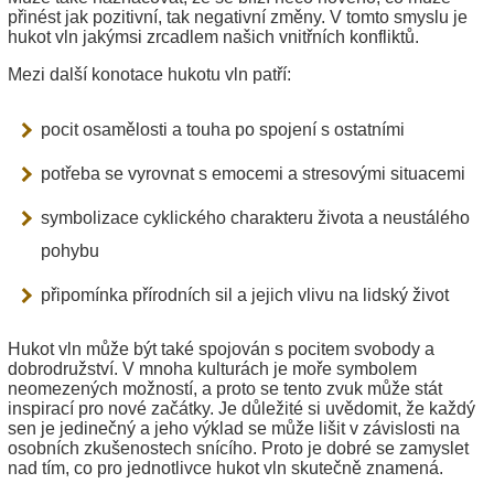
přinést jak pozitivní, tak negativní změny. V tomto smyslu je
hukot vln jakýmsi zrcadlem našich vnitřních konfliktů.
Mezi další konotace hukotu vln patří:
pocit osamělosti a touha po spojení s ostatními
potřeba se vyrovnat s emocemi a stresovými situacemi
symbolizace cyklického charakteru života a neustálého
pohybu
připomínka přírodních sil a jejich vlivu na lidský život
Hukot vln může být také spojován s pocitem svobody a
dobrodružství. V mnoha kulturách je moře symbolem
neomezených možností, a proto se tento zvuk může stát
inspirací pro nové začátky. Je důležité si uvědomit, že každý
sen je jedinečný a jeho výklad se může lišit v závislosti na
osobních zkušenostech snícího. Proto je dobré se zamyslet
nad tím, co pro jednotlivce hukot vln skutečně znamená.