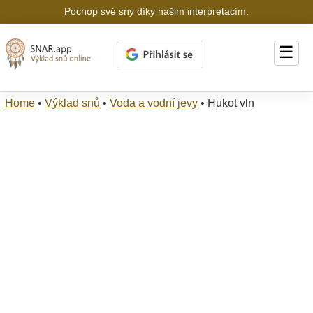
Pochop své sny díky našim interpretacím.
☰
Home
•
Výklad snů
•
Voda a vodní jevy
•
Hukot vln