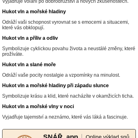
Vyjadřuje volání po dobrodružství a nových zkušenostech.
Hukot vln a mořské hladiny
Odráží vaši schopnost vyrovnat se s emocemi a situacemi,
které vás obklopují.
Hukot vln a příliv a odliv
Symbolizuje cyklickou povahu života a neustálé změny, které
prožíváte.
Hukot vln a slané moře
Odráží vaše pocity nostalgie a vzpomínky na minulost.
Hukot vln a mořské hladiny při západu slunce
Symbolizuje krásu a klid, které nacházíte v okamžicích ticha.
Hukot vln a mořské vlny v noci
Vyjadřuje tajemství a neznámo, které vás láká a fascinuje.
SNÁŘ .app
Online výklad snů