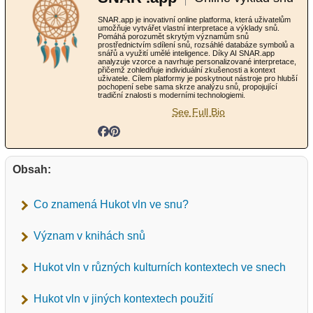
SNAR.app je inovativní online platforma, která uživatelům
umožňuje vytvářet vlastní interpretace a výklady snů.
Pomáhá porozumět skrytým významům snů
prostřednictvím sdílení snů, rozsáhlé databáze symbolů a
snářů a využití umělé inteligence. Díky AI SNAR.app
analyzuje vzorce a navrhuje personalizované interpretace,
přičemž zohledňuje individuální zkušenosti a kontext
uživatele. Cílem platformy je poskytnout nástroje pro hlubší
pochopení sebe sama skrze analýzu snů, propojující
tradiční znalosti s moderními technologiemi.
See Full Bio
Obsah:
Co znamená Hukot vln ve snu?
Význam v knihách snů
Hukot vln v různých kulturních kontextech ve snech
Hukot vln v jiných kontextech použití