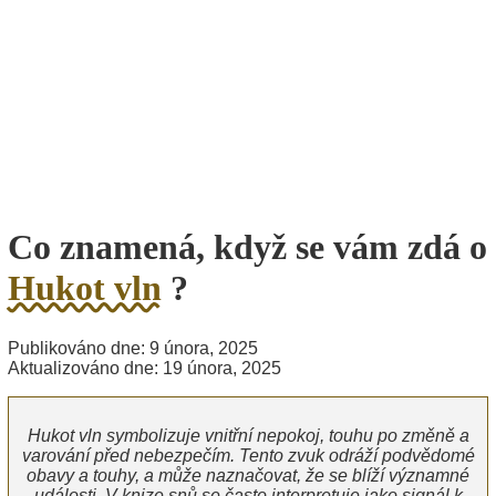
Co znamená, když se vám zdá o
Hukot vln
?
Publikováno dne: 9 února, 2025
Aktualizováno dne: 19 února, 2025
Hukot vln symbolizuje vnitřní nepokoj, touhu po změně a
varování před nebezpečím. Tento zvuk odráží podvědomé
obavy a touhy, a může naznačovat, že se blíží významné
události. V knize snů se často interpretuje jako signál k