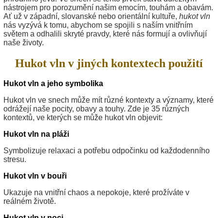
nástrojem pro porozumění našim emocím, touhám a obavám.
Ať už v západní, slovanské nebo orientální kultuře,
hukot vln
nás vyzývá k tomu, abychom se spojili s naším vnitřním
světem a odhalili skryté pravdy, které nás formují a ovlivňují
naše životy.
Hukot vln v jiných kontextech použití
Hukot vln a jeho symbolika
Hukot vln ve snech může mít různé kontexty a významy, které
odrážejí naše pocity, obavy a touhy. Zde je 35 různých
kontextů, ve kterých se může hukot vln objevit:
Hukot vln na pláži
Symbolizuje relaxaci a potřebu odpočinku od každodenního
stresu.
Hukot vln v bouři
Ukazuje na vnitřní chaos a nepokoje, které prožíváte v
reálném životě.
Hukot vln v noci