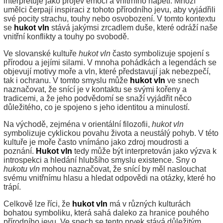
interpretuje jako projev emocí a vnitřního napětí. Mnozí
umělci čerpají inspiraci z tohoto přírodního jevu, aby vyjádřili
své pocity strachu, touhy nebo osvobození. V tomto kontextu
se
hukot vln
stává jakýmsi zrcadlem duše, které odráží naše
vnitřní konflikty a touhy po svobodě.
Ve slovanské kultuře
hukot vln
často symbolizuje spojení s
přírodou a jejími silami. V mnoha pohádkách a legendách se
objevují motivy moře a vln, které představují jak nebezpečí,
tak i ochranu. V tomto smyslu může
hukot vln
ve snech
naznačovat, že snící je v kontaktu se svými kořeny a
tradicemi, a že jeho podvědomí se snaží vyjádřit něco
důležitého, co je spojeno s jeho identitou a minulostí.
Na východě, zejména v orientální filozofii,
hukot vln
symbolizuje cyklickou povahu života a neustálý pohyb. V této
kultuře je moře často vnímáno jako zdroj moudrosti a
poznání.
Hukot vln
tedy může být interpretován jako výzva k
introspekci a hledání hlubšího smyslu existence. Sny o
hukotu vln
mohou naznačovat, že snící by měl naslouchat
svému vnitřnímu hlasu a hledat odpovědi na otázky, které ho
trápí.
Celkově lze říci, že
hukot vln
má v různých kulturách
bohatou symboliku, která sahá daleko za hranice pouhého
přírodního jevu. Ve snech se tento prvek stává důležitým