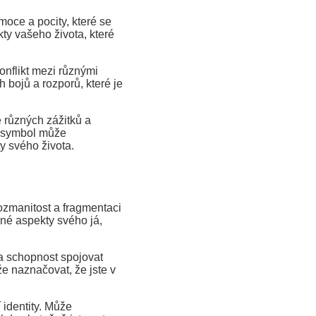
ce a pocity, které se
ty vašeho života, které
onflikt mezi různými
 bojů a rozporů, které je
 různých zážitků a
o symbol může
y svého života.
zmanitost a fragmentaci
zné aspekty svého já,
 a schopnost spojovat
e naznačovat, že jste v
identity. Může