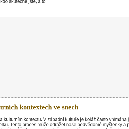
kdo skutečně jste, a to
urních kontextech ve snech
 kulturním kontextu. V západní kultuře je koláž často vnímána 
 celku. Tento proces může odrážet naše podvědomé myšlenky a p