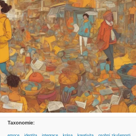
Taxonomie:
emoce
identita
integrace
krása
kreativita
osobní zkušenosti