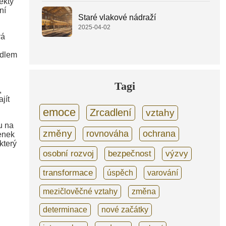
ekty
ní
Staré vlakové nádraží
2025-04-02
vá
adlem
Tagi
,
jít
emoce
Zrcadlení
vztahy
u na
změny
rovnováha
ochrana
lenek
který
osobní rozvoj
bezpečnost
výzvy
transformace
úspěch
varování
mezičlověčné vztahy
změna
determinace
nové začátky