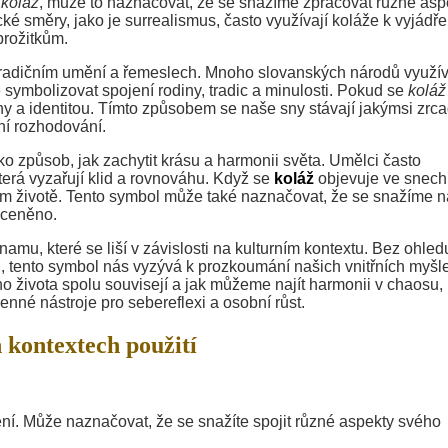
í
koláž
, může to naznačovat, že se snažíme zpracovat různé asp
 směry, jako je surrealismus, často využívají koláže k vyjádře
prožitkům.
 tradičním umění a řemeslech. Mnoho slovanských národů využí
symbolizovat spojení rodiny, tradic a minulosti. Pokud se
koláž
ny a identitou. Tímto způsobem se naše sny stávají jakýmsi zrc
nní rozhodování.
ko způsob, jak zachytit krásu a harmonii světa. Umělci často
 která vyzařují klid a rovnováhu. Když se
koláž
objevuje ve snech
em životě. Tento symbol může také naznačovat, že se snažíme na
i ceněno.
mu, které se liší v závislosti na kulturním kontextu. Bez ohled
ru, tento symbol nás vyzývá k prozkoumání našich vnitřních myš
 života spolu souvisejí a jak můžeme najít harmonii v chaosu, 
enné nástroje pro sebereflexi a osobní růst.
 kontextech použití
ní. Může naznačovat, že se snažíte spojit různé aspekty svého