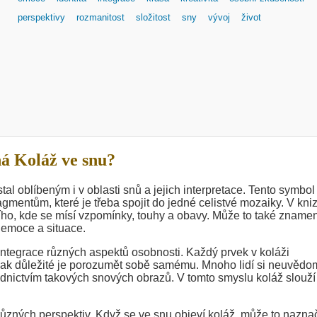
perspektivy
rozmanitost
složitost
sny
vývoj
život
á Koláž ve snu?
tal oblíbeným i v oblasti snů a jejich interpretace. Tento symbol
gmentům, které je třeba spojit do jedné celistvé mozaiky. V kni
ícího, kde se mísí vzpomínky, touhy a obavy. Může to také zname
 emoce a situace.
ntegrace různých aspektů osobnosti. Každý prvek v koláži
, jak důležité je porozumět sobě samému. Mnoho lidí si neuvědo
řednictvím takových snových obrazů. V tomto smyslu koláž slouží
ůzných perspektiv. Když se ve snu objeví koláž, může to nazna