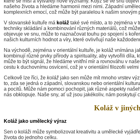
které se mísí a vytvářejí nové významy. Když se ve snu objev
našeho života a hledáme harmonii mezi nimi. Západní umělecké
komplexních emocí, což může být paralelou k našim snovým 
V slovanské kultuře má
koláž
také své místo, a to zejména v
techniky skládání a kombinování různých materiálů, což může 
objevuje ve snu, může to naznačovat touhu po spojení s koře
našich kulturních hodnot a víry, které ovlivňují naše každode
Na východě, zejména v orientální kultuře, je koláž vnímána ja
kombinují různé prvky přírody a spirituality, aby vytvořili díla,
může to být signál, že hledáme vnitřní mír a rovnováhu v naš
cestu k duchovnímu osvícení, což je v orientální filozofii velm
Celkově lze říci, že
koláž
jako sen může mít mnoho vrstev význa
to, zda se jedná o západní, slovanskou nebo orientální kultu
a pocitů. Může nám pomoci pochopit, jak různé aspekty našeho
nás obklopuje. Naše sny, ať už jsou jakékoliv, nám poskytují c
Koláž v jiných
Koláž jako umělecký výraz
Sen o koláži může symbolizovat kreativitu a umělecké vyjádře
života do jednoho celku.