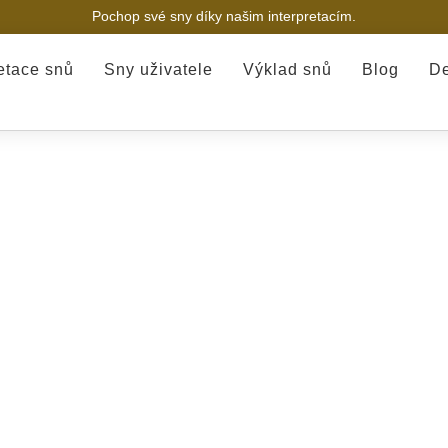
Pochop své sny díky našim interpretacím.
retace snů
Sny uživatele
Výklad snů
Blog
De