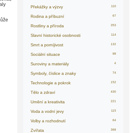
aly
Překážky a výzvy
110
Rodina a příbuzní
67
Může
Rostliny a příroda
353
Slavní historické osobnosti
114
Smrt a pomíjivost
132
Sociální situace
98
Suroviny a materiály
4
Symboly, číslice a znaky
74
Technologie a pokrok
152
Tělo a zdraví
430
Umění a kreativita
221
Voda a vodní jevy
115
Volby a rozhodnutí
64
Zvířata
368