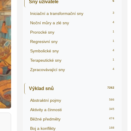
Sny uživatele
6
Iniciační a transformační sny
3
Noční můry a zlé sny
4
Prorocké sny
1
Regresivní sny
1
Symbolické sny
4
Terapeutické sny
1
Zpracovávající sny
4
Výklad snů
7262
Abstraktní pojmy
586
Aktivity a činnosti
345
Běžné předměty
474
Boj a konflikty
168