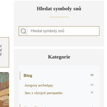
Hledat symboly snů
u
í
é
Kategorie
Blog
24
Jungovy archetypy
14
Sen z různých perspektiv
11