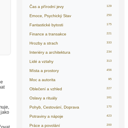
Čas a přírodní jevy
129
Emoce, Psychický Stav
250
Fantastické bytosti
175
Finance a transakce
221
Hrozby a strach
333
Interiéry a architektura
234
Lidé a vztahy
313
Místa a prostory
456
Moc a autorita
95
ze
nat
Oblečení a vzhled
227
Oslavy a rituály
161
muje,
Pohyb, Cestování, Doprava
170
 jako
Potraviny a nápoje
423
Práce a povolání
200
čovat,