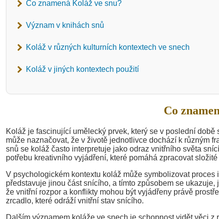
Co znamená Koláž ve snu?
Význam v knihách snů
Koláž v různých kulturních kontextech ve snech
Koláž v jiných kontextech použití
Co znamen
Koláž je fascinující umělecký prvek, který se v poslední době s
může naznačovat, že v životě jednotlivce dochází k různým fra
snů se koláž často interpretuje jako odraz vnitřního světa sn
potřebu kreativního vyjádření, které pomáhá zpracovat složité
V psychologickém kontextu koláž může symbolizovat proces i
představuje jinou část snícího, a tímto způsobem se ukazuje
že vnitřní rozpor a konflikty mohou být vyjádřeny právě prost
zrcadlo, které odráží vnitřní stav snícího.
Dalším významem koláže ve snech je schopnost vidět věci z r