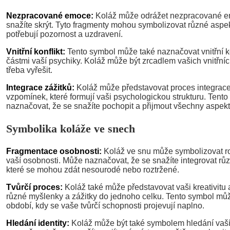
Nezpracované emoce:
Koláž může odrážet nezpracované emo
snažíte skrýt. Tyto fragmenty mohou symbolizovat různé aspek
potřebují pozornost a uzdravení.
Vnitřní konflikt:
Tento symbol může také naznačovat vnitřní k
částmi vaší psychiky. Koláž může být zrcadlem vašich vnitřních
třeba vyřešit.
Integrace zážitků:
Koláž může představovat proces integrace
vzpomínek, které formují vaši psychologickou strukturu. Tent
naznačovat, že se snažíte pochopit a přijmout všechny aspekt
Symbolika koláže ve snech
Fragmentace osobnosti:
Koláž ve snu může symbolizovat ro
vaší osobnosti. Může naznačovat, že se snažíte integrovat rů
které se mohou zdát nesourodé nebo roztržené.
Tvůrčí proces:
Koláž také může představovat vaši kreativitu
různé myšlenky a zážitky do jednoho celku. Tento symbol můž
období, kdy se vaše tvůrčí schopnosti projevují naplno.
Hledání identity:
Koláž může být také symbolem hledání vaší 