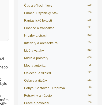
Čas a přírodní jevy
129
Emoce, Psychický Stav
250
Fantastické bytosti
175
Finance a transakce
221
Hrozby a strach
333
Interiéry a architektura
234
Lidé a vztahy
313
Místa a prostory
456
áží
Moc a autorita
95
 nebo
Oblečení a vzhled
227
o
Oslavy a rituály
161
 bylo
Pohyb, Cestování, Doprava
170
Potraviny a nápoje
423
o
daném
Práce a povolání
200
ěřit.