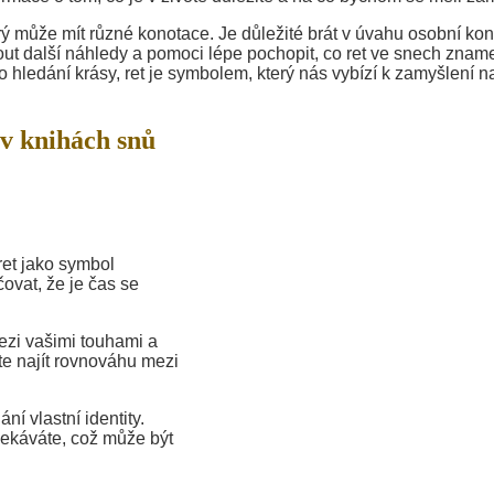
erý může mít různé konotace. Je důležité brát v úvahu osobní kon
t další náhledy a pomoci lépe pochopit, co ret ve snech znam
 hledání krásy, ret je symbolem, který nás vybízí k zamyšlení n
v knihách snů
ret jako symbol
vat, že je čas se
mezi vašimi touhami a
ete najít rovnováhu mezi
 vlastní identity.
čekáváte, což může být