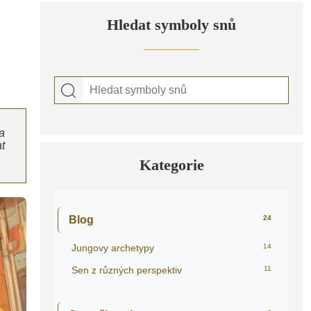
Hledat symboly snů
a
t
Kategorie
Blog
24
Jungovy archetypy
14
Sen z různých perspektiv
11