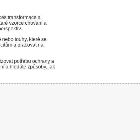
ces transformace a
taré vzorce chování a
erspektiv.
 nebo touhy, které se
ocitům a pracovat na
izovat potřebu ochrany a
lní a hledáte způsoby, jak