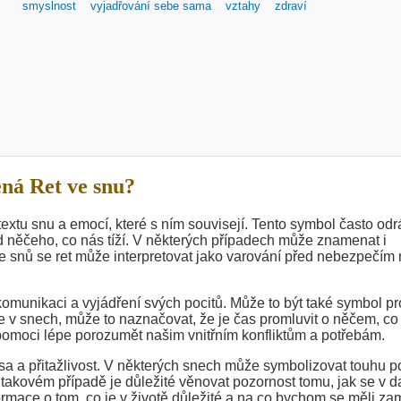
smyslnost
vyjadřování sebe sama
vztahy
zdraví
ná Ret ve snu?
extu snu a emocí, které s ním souvisejí. Tento symbol často odr
od něčeho, co nás tíží. V některých případech může znamenat i
ze snů se ret může interpretovat jako varování před nebezpečím
komunikaci a vyjádření svých pocitů. Může to být také symbol pr
je v snech, může to naznačovat, že je čas promluvit o něčem, co
 pomoci lépe porozumět našim vnitřním konfliktům a potřebám.
ása a přitažlivost. V některých snech může symbolizovat touhu p
 takovém případě je důležité věnovat pozornost tomu, jak se v 
ormace o tom, co je v životě důležité a na co bychom se měli zam