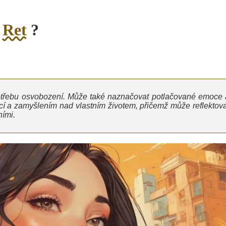
o
Ret
?
potřebu osvobození. Může také naznačovat potlačované emoce 
cí a zamyšlením nad vlastním životem, přičemž může reflektova
ními.