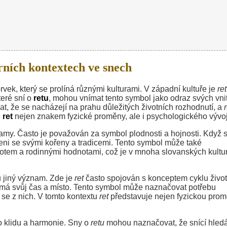
rních kontextech ve snech
rvek, který se prolíná různými kulturami. V západní kultuře je
ret
eré sní o
retu
, mohou vnímat tento symbol jako odraz svých vni
, že se nacházejí na prahu důležitých životních rozhodnutí, a
r
e
ret
nejen znakem fyzické proměny, ale i psychologického vývo
amy. Často je považován za symbol plodnosti a hojnosti. Když 
jeni se svými kořeny a tradicemi. Tento symbol může také
otem a rodinnými hodnotami, což je v mnoha slovanských kultu
u
jiný význam. Zde je
ret
často spojován s konceptem cyklu život
má svůj čas a místo. Tento symbol může naznačovat potřebu
t se z nich. V tomto kontextu
ret
představuje nejen fyzickou prom
o klidu a harmonie. Sny o
retu
mohou naznačovat, že snící hled