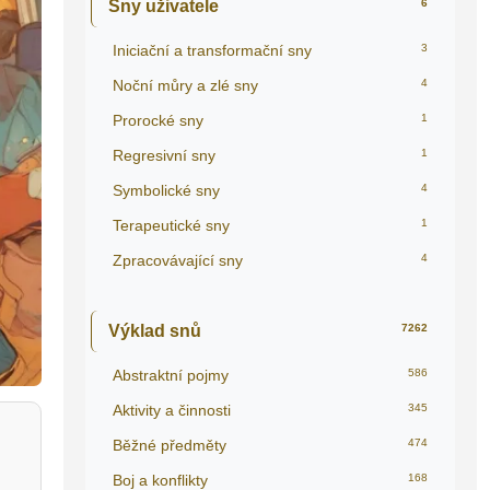
Sny uživatele
6
Iniciační a transformační sny
3
Noční můry a zlé sny
4
Prorocké sny
1
Regresivní sny
1
Symbolické sny
4
Terapeutické sny
1
Zpracovávající sny
4
Výklad snů
7262
Abstraktní pojmy
586
Aktivity a činnosti
345
Běžné předměty
474
Boj a konflikty
168