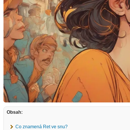
Obsah:
Co znamená Ret ve snu?