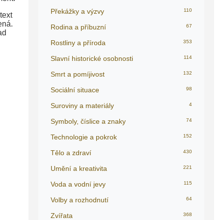
Překážky a výzvy
110
text
ená.
Rodina a příbuzní
67
ad
Rostliny a příroda
353
Slavní historické osobnosti
114
Smrt a pomíjivost
132
Sociální situace
98
Suroviny a materiály
4
Symboly, číslice a znaky
74
Technologie a pokrok
152
Tělo a zdraví
430
Umění a kreativita
221
Voda a vodní jevy
115
Volby a rozhodnutí
64
Zvířata
368