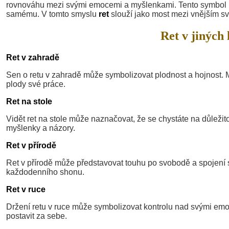
rovnováhu mezi svými emocemi a myšlenkami. Tento symbol 
samému. V tomto smyslu
ret
slouží jako most mezi vnějším svě
Ret v jiných 
Ret v zahradě
Sen o retu v zahradě může symbolizovat plodnost a hojnost. Mů
plody své práce.
Ret na stole
Vidět ret na stole může naznačovat, že se chystáte na důleži
myšlenky a názory.
Ret v přírodě
Ret v přírodě může představovat touhu po svobodě a spojení s 
každodenního shonu.
Ret v ruce
Držení retu v ruce může symbolizovat kontrolu nad svými emo
postavit za sebe.