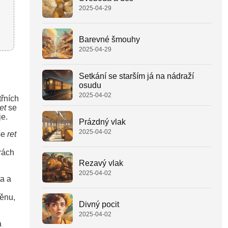
2025-04-29
Barevné šmouhy
2025-04-29
Setkání se starším já na nádraží
osudu
2025-04-02
třních
et
se
je.
Prázdný vlak
2025-04-02
se
ret
rách
Rezavý vlak
2025-04-02
a a
ěnu,
Divný pocit
2025-04-02
á