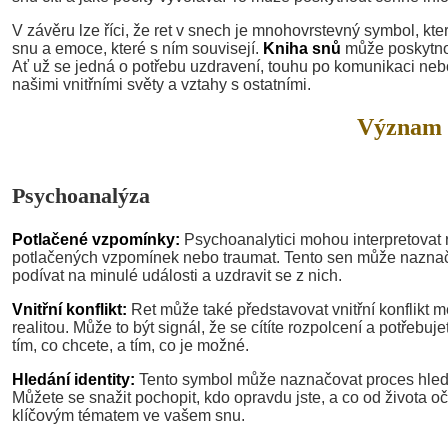
V závěru lze říci, že ret v snech je mnohovrstevný symbol, kt
snu a emoce, které s ním souvisejí.
Kniha snů
může poskytnou
Ať už se jedná o potřebu uzdravení, touhu po komunikaci nebo
našimi vnitřními světy a vztahy s ostatními.
Význam 
Psychoanalýza
Potlačené vzpomínky:
Psychoanalytici mohou interpretovat 
potlačených vzpomínek nebo traumat. Tento sen může naznačo
podívat na minulé události a uzdravit se z nich.
Vnitřní konflikt:
Ret může také představovat vnitřní konflikt 
realitou. Může to být signál, že se cítíte rozpolcení a potřebuj
tím, co chcete, a tím, co je možné.
Hledání identity:
Tento symbol může naznačovat proces hledání
Můžete se snažit pochopit, kdo opravdu jste, a co od života o
klíčovým tématem ve vašem snu.