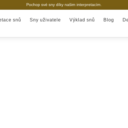
Pochop své sny díky našim interpretacím.
retace snů
Sny uživatele
Výklad snů
Blog
De