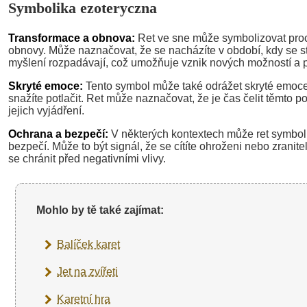
Symbolika ezoteryczna
Transformace a obnova:
Ret ve sne může symbolizovat pro
obnovy. Může naznačovat, že se nacházíte v období, kdy se s
myšlení rozpadávají, což umožňuje vznik nových možností a p
Skryté emoce:
Tento symbol může také odrážet skryté emoce
snažíte potlačit. Ret může naznačovat, že je čas čelit těmto p
jejich vyjádření.
Ochrana a bezpečí:
V některých kontextech může ret symbol
bezpečí. Může to být signál, že se cítíte ohroženi nebo zranite
se chránit před negativními vlivy.
Mohlo by tě také zajímat:
Balíček karet
Jet na zvířeti
Karetní hra