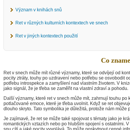
Význam v knihách snů
Ret v různých kulturních kontextech ve snech
Ret v jiných kontextech použití
Co zname
Ret v snech může mít různé významy, které se odvíjejí od kont
pocity ztráty, touhy po uzdravení nebo potřebu se osvobodit 
potřebu introspekce a zamyšlení nad vlastním životem. V kni
jako signál, že je třeba se zaměřit na vlastní zdraví a pohodu.
Další významy, které ret v snech může mít, zahrnují touhu po 
potlačované emoce, které je třeba uvolnit. Když se ret objevu
dlouho skryto. Tato symbolika je důležitá, protože nám může
Je zajímavé, že ret se může také spojovat s tématy jako je kr
romantických vztazích nebo po hlubším spojení s ostatními. V
snu cítí a jaké pocity vyvolává. To může poskytnout cenné inf