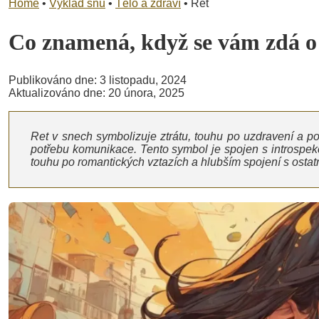
Home
•
Výklad snů
•
Tělo a zdraví
•
Ret
Co znamená, když se vám zdá 
Publikováno dne: 3 listopadu, 2024
Aktualizováno dne: 20 února, 2025
Ret v snech symbolizuje ztrátu, touhu po uzdravení a 
potřebu komunikace. Tento symbol je spojen s introspek
touhu po romantických vztazích a hlubším spojení s ostat