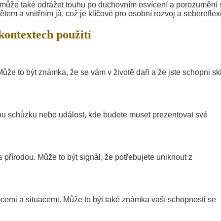
může také odrážet touhu po duchovním osvícení a porozumění
tem a vnitřním já, což je klíčové pro osobní rozvoj a sebereflexi
kontextech použití
že to být známka, že se vám v životě daří a že jste schopni skl
tou schůzku nebo událost, kde budete muset prezentovat své
přírodou. Může to být signál, že potřebujete uniknout z
cemi a situacemi. Může to být také známka vaší schopnosti se