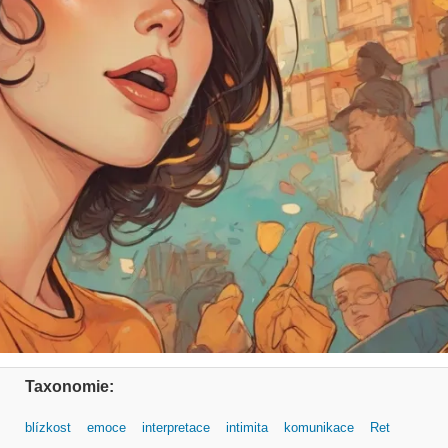
Taxonomie:
blízkost
emoce
interpretace
intimita
komunikace
Ret