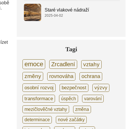
 sobě
.
Staré vlakové nádraží
2025-04-02
ízet
Tagi
emoce
Zrcadlení
vztahy
změny
rovnováha
ochrana
osobní rozvoj
bezpečnost
výzvy
transformace
úspěch
varování
mezičlověčné vztahy
změna
determinace
nové začátky