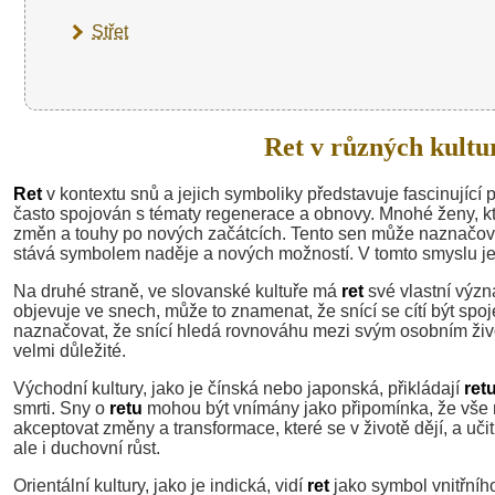
Střet
Ret v různých kultu
Ret
v kontextu snů a jejich symboliky představuje fascinující p
často spojován s tématy regenerace a obnovy. Mnohé ženy, kt
změn a touhy po nových začátcích. Tento sen může naznačovat
stává symbolem naděje a nových možností. V tomto smyslu j
Na druhé straně, ve slovanské kultuře má
ret
své vlastní význ
objevuje ve snech, může to znamenat, že snící se cítí být spo
naznačovat, že snící hledá rovnováhu mezi svým osobním živ
velmi důležité.
Východní kultury, jako je čínská nebo japonská, přikládají
ret
smrti. Sny o
retu
mohou být vnímány jako připomínka, že vše 
akceptovat změny a transformace, které se v životě dějí, a uči
ale i duchovní růst.
Orientální kultury, jako je indická, vidí
ret
jako symbol vnitřníh