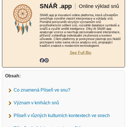
SNÁŘ .app
Online výklad snů
SNAR.app je inovativní online platforma, která uživatelům
umožňuje vytvářet vlastní interpretace a výklady snů.
Pomáhá porozumět skrytým významům snů
prostřednictvím sdílení snů, rozsáhlé databáze symbolů a
snářů a využití umělé inteligence. Díky AI SNAR.app
analyzuje vzorce a navrhuje personalizované interpretace,
přičemž zohledňuje individuální zkušenosti a kontext
uživatele. Cílem platformy je poskytnout nástroje pro hlubší
pochopení sebe sama skrze analýzu snů, propojující
tradiční znalosti s moderními technologiemi.
See Full Bio
Obsah:
Co znamená Plíseň ve snu?
Význam v knihách snů
Plíseň v různých kulturních kontextech ve snech