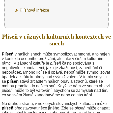
Plísňová infekce
Plíseň v různých kulturních kontextech ve
snech
Plíseň
v našich snech může symbolizovat mnohé, a to nejen
v kontextu osobního prožívání, ale také v širším kulturním
rámci. V západní kultuře je
plíseň
často spojována s
negativními konotacemi, jako je zkaženost, zanedbání či
nepořádek. Mnoho lidí se jí obává, neboť může symbolizovat
úpadek a ztrátu kontroly nad svým životem. V tomto smyslu
se
plíseň
stává zrcadlem našich obav a strachů, které se
mohou promítat do našich snů. Když se nám ve snech objeví
plíseň
, může to být varování, abychom se zamysleli nad tím,
co ve svém životě zanedbáváme nebo co nás trápí.
Na druhou stranu, v některých slovanských kulturách může
plíseň
představovat něco jiného. Zde se
plíseň
může chápat
jako symbol transformace a obnovy. Přírodní cykly, které