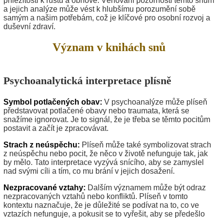
příležitosti k růstu a obnově. Věnování pozornosti těmto snům
a jejich analýze může vést k hlubšímu porozumění sobě
samým a našim potřebám, což je klíčové pro osobní rozvoj a
duševní zdraví.
Význam v knihách snů
Psychoanalytická interpretace plísně
Symbol potlačených obav:
V psychoanalýze může plíseň
představovat potlačené obavy nebo traumata, která se
snažíme ignorovat. Je to signál, že je třeba se těmto pocitům
postavit a začít je zpracovávat.
Strach z neúspěchu:
Plíseň může také symbolizovat strach
z neúspěchu nebo pocit, že něco v životě nefunguje tak, jak
by mělo. Tato interpretace vyzývá snícího, aby se zamyslel
nad svými cíli a tím, co mu brání v jejich dosažení.
Nezpracované vztahy:
Dalším významem může být odraz
nezpracovaných vztahů nebo konfliktů. Plíseň v tomto
kontextu naznačuje, že je důležité se podívat na to, co ve
vztazích nefunguje, a pokusit se to vyřešit, aby se předešlo