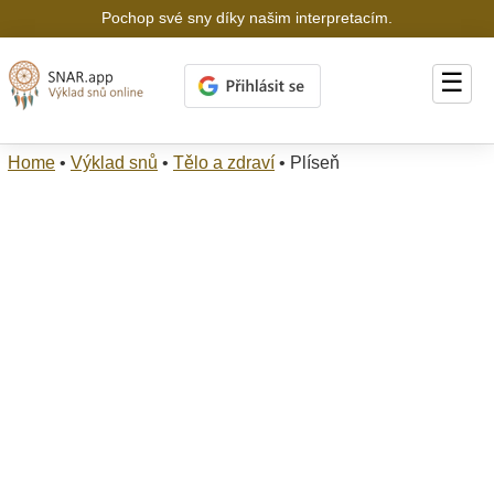
Pochop své sny díky našim interpretacím.
☰
Home
•
Výklad snů
•
Tělo a zdraví
•
Plíseň