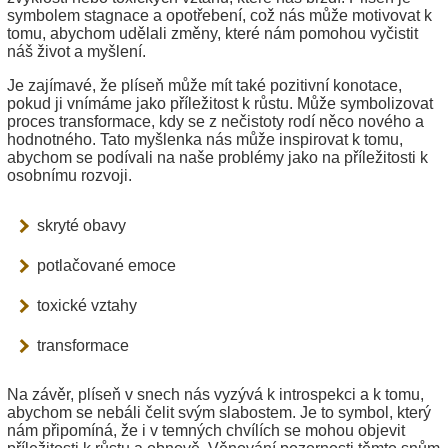
symbolem stagnace a opotřebení, což nás může motivovat k
tomu, abychom udělali změny, které nám pomohou vyčistit
náš život a myšlení.
Je zajímavé, že plíseň může mít také pozitivní konotace,
pokud ji vnímáme jako příležitost k růstu. Může symbolizovat
proces transformace, kdy se z nečistoty rodí něco nového a
hodnotného. Tato myšlenka nás může inspirovat k tomu,
abychom se podívali na naše problémy jako na příležitosti k
osobnímu rozvoji.
skryté obavy
potlačované emoce
toxické vztahy
transformace
Na závěr, plíseň v snech nás vyzývá k introspekci a k tomu,
abychom se nebáli čelit svým slabostem. Je to symbol, který
nám připomíná, že i v temných chvílích se mohou objevit