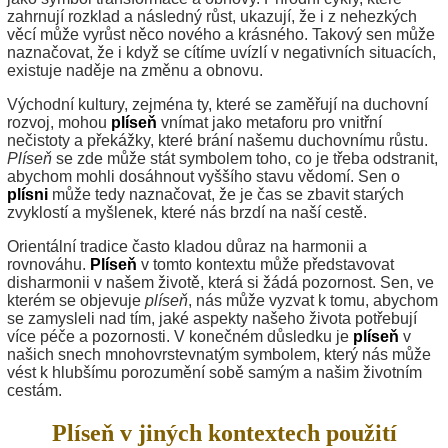
zahrnují rozklad a následný růst, ukazují, že i z nehezkých
věcí může vyrůst něco nového a krásného. Takový sen může
naznačovat, že i když se cítíme uvízlí v negativních situacích,
existuje naděje na změnu a obnovu.
Východní kultury, zejména ty, které se zaměřují na duchovní
rozvoj, mohou
plíseň
vnímat jako metaforu pro vnitřní
nečistoty a překážky, které brání našemu duchovnímu růstu.
Plíseň
se zde může stát symbolem toho, co je třeba odstranit,
abychom mohli dosáhnout vyššího stavu vědomí. Sen o
plísni
může tedy naznačovat, že je čas se zbavit starých
zvyklostí a myšlenek, které nás brzdí na naší cestě.
Orientální tradice často kladou důraz na harmonii a
rovnováhu.
Plíseň
v tomto kontextu může představovat
disharmonii v našem životě, která si žádá pozornost. Sen, ve
kterém se objevuje
plíseň
, nás může vyzvat k tomu, abychom
se zamysleli nad tím, jaké aspekty našeho života potřebují
více péče a pozornosti. V konečném důsledku je
plíseň
v
našich snech mnohovrstevnatým symbolem, který nás může
vést k hlubšímu porozumění sobě samým a našim životním
cestám.
Plíseň v jiných kontextech použití