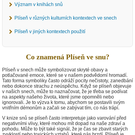
Význam v knihách snů
Plíseň v různých kulturních kontextech ve snech
Plíseň v jiných kontextech použití
Co znamená Plíseň ve snu?
Plíseň v snech může symbolizovat skryté obavy a
potlačované emoce, které se v našem podvědomí hromadí.
Tato forma symboliky často odráží pocity nečistoty, zanedbání
nebo dokonce strachu z neúspěchu. Když se plíseň objevuje
v našich snech, může to naznačovat, že je třeba se podívat
na aspekty našeho života, které jsme opomněli nebo
ignorovali. Je to výzva k tomu, abychom se postavili svým
vnitřním démonům a začali se zabývat tím, co nás trápí.
V knize snů se plíseň často interpretuje jako varování před
negativními vlivy, které mohou mít dopad na naše zdraví a
pohodu. Může to být také signál, že je čas se zbavit starých
zvyklostí nebo toxických vztahů, které nás brzdí. Plíseň je