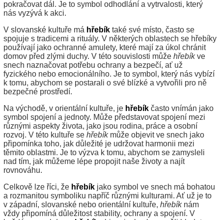
pokračovat dál. Je to symbol odhodlání a vytrvalosti, který
nás vyzývá k akci.
V slovanské kultuře má
hřebík
také své místo, často se
spojuje s tradicemi a rituály. V některých oblastech se hřebíky
používají jako ochranné amulety, které mají za úkol chránit
domov před zlými duchy. V této souvislosti může
hřebík
ve
snech naznačovat potřebu ochrany a bezpečí, ať už
fyzického nebo emocionálního. Je to symbol, který nás vybízí
k tomu, abychom se postarali o své blízké a vytvořili pro ně
bezpečné prostředí.
Na východě, v orientální kultuře, je
hřebík
často vnímán jako
symbol spojení a jednoty. Může představovat spojení mezi
různými aspekty života, jako jsou rodina, práce a osobní
rozvoj. V této kultuře se
hřebík
může objevit ve snech jako
připomínka toho, jak důležité je udržovat harmonii mezi
těmito oblastmi. Je to výzva k tomu, abychom se zamysleli
nad tím, jak můžeme lépe propojit naše životy a najít
rovnováhu.
Celkově lze říci, že
hřebík
jako symbol ve snech má bohatou
a rozmanitou symboliku napříč různými kulturami. Ať už je to
v západní, slovanské nebo orientální kultuře,
hřebík
nám
vždy připomíná důležitost stability, ochrany a spojení. V