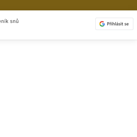
ník snů