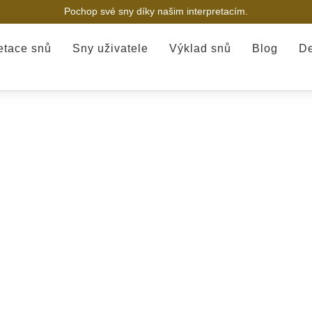
Pochop své sny díky našim interpretacím.
retace snů
Sny uživatele
Výklad snů
Blog
De