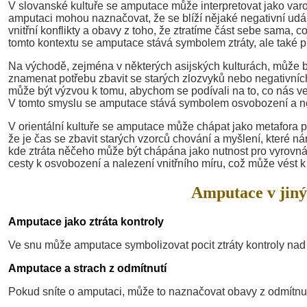
V slovanské kultuře se amputace může interpretovat jako varo
amputaci mohou naznačovat, že se blíží nějaké negativní událos
vnitřní konflikty a obavy z toho, že ztratíme část sebe sama,
tomto kontextu se amputace stává symbolem ztráty, ale také pří
Na východě, zejména v některých asijských kulturách, může 
znamenat potřebu zbavit se starých zlozvyků nebo negativníc
může být výzvou k tomu, abychom se podívali na to, co nás ve
V tomto smyslu se amputace stává symbolem osvobození a nov
V orientální kultuře se amputace může chápat jako metafora 
že je čas se zbavit starých vzorců chování a myšlení, které n
kde ztráta něčeho může být chápána jako nutnost pro vyrovn
cesty k osvobození a nalezení vnitřního míru, což může vés
Amputace v jiný
Amputace jako ztráta kontroly
Ve snu může amputace symbolizovat pocit ztráty kontroly nad
Amputace a strach z odmítnutí
Pokud sníte o amputaci, může to naznačovat obavy z odmítnut