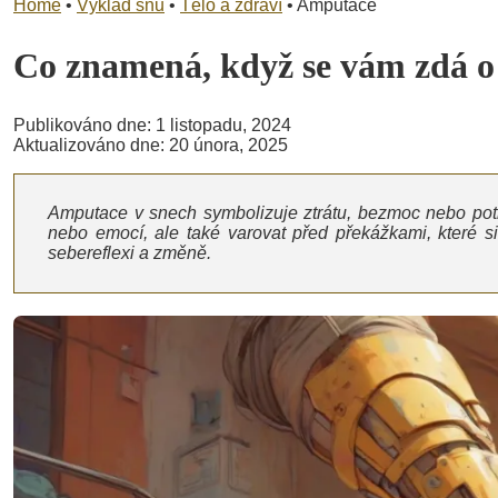
Home
•
Výklad snů
•
Tělo a zdraví
•
Amputace
Co znamená, když se vám zdá 
Publikováno dne: 1 listopadu, 2024
Aktualizováno dne: 20 února, 2025
Amputace v snech symbolizuje ztrátu, bezmoc nebo potře
nebo emocí, ale také varovat před překážkami, které 
sebereflexi a změně.