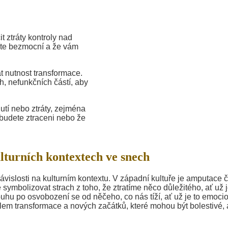
 ztráty kontroly nad
títe bezmocní a že vám
 nutnost transformace.
, nefunkčních částí, aby
tí nebo ztráty, zejména
 budete ztraceni nebo že
turních kontextech ve snech
ávislosti na kulturním kontextu. V západní kultuře je amputace 
ymbolizovat strach z toho, že ztratíme něco důležitého, ať už j
ouhu po osvobození se od něčeho, co nás tíží, ať už je to emoci
em transformace a nových začátků, které mohou být bolestivé, 