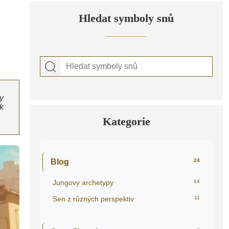
Hledat symboly snů
y
k
Kategorie
Blog
24
Jungovy archetypy
14
Sen z různých perspektiv
11