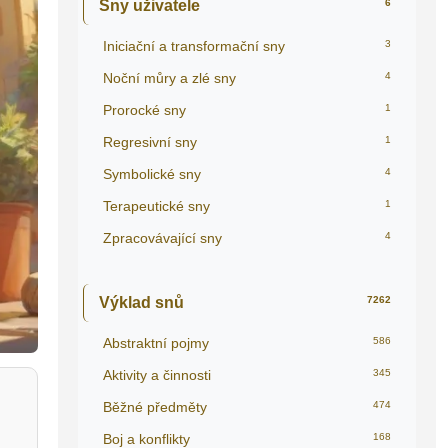
Sny uživatele
6
Iniciační a transformační sny
3
Noční můry a zlé sny
4
Prorocké sny
1
Regresivní sny
1
Symbolické sny
4
Terapeutické sny
1
Zpracovávající sny
4
Výklad snů
7262
Abstraktní pojmy
586
Aktivity a činnosti
345
Běžné předměty
474
Boj a konflikty
168