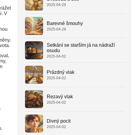
2025-04-29
drážet
i. V
Barevné šmouhy
ohou
2025-04-29
měny.
Setkání se starším já na nádraží
vota.
osudu
ovat,
2025-04-02
my,
em
Prázdný vlak
2025-04-02
Rezavý vlak
2025-04-02
.
Divný pocit
2025-04-02
.