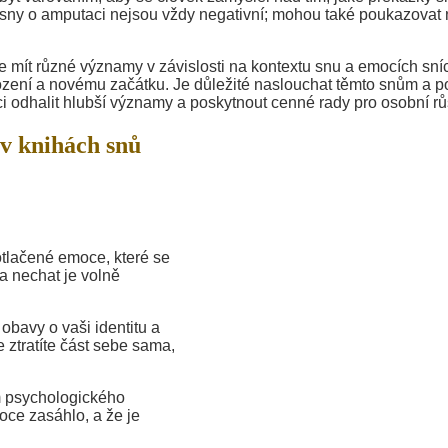
že sny o amputaci nejsou vždy negativní; mohou také poukazovat
 mít různé významy v závislosti na kontextu snu a emocích sníc
obození a novému začátku. Je důležité naslouchat těmto snům a p
odhalit hlubší významy a poskytnout cenné rady pro osobní rů
v knihách snů
lačené emoce, které se
 a nechat je volně
bavy o vaši identitu a
e ztratíte část sebe sama,
 psychologického
oce zasáhlo, a že je