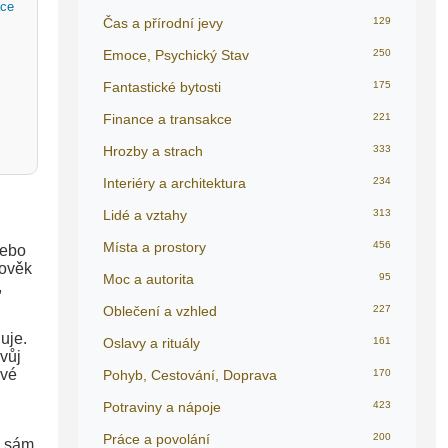
ace
Čas a přírodní jevy
129
Emoce, Psychický Stav
250
Fantastické bytosti
175
Finance a transakce
221
Hrozby a strach
333
Interiéry a architektura
234
Lidé a vztahy
313
Místa a prostory
456
nebo
lověk
Moc a autorita
95
,
Oblečení a vzhled
227
uje.
Oslavy a rituály
161
vůj
ové
Pohyb, Cestování, Doprava
170
Potraviny a nápoje
423
Práce a povolání
200
i sám