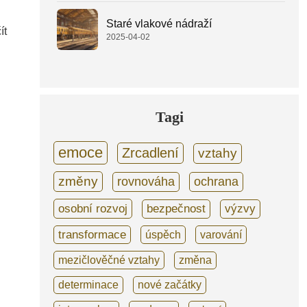
Staré vlakové nádraží
ít
2025-04-02
Tagi
emoce
Zrcadlení
vztahy
změny
rovnováha
ochrana
osobní rozvoj
bezpečnost
výzvy
transformace
úspěch
varování
mezičlověčné vztahy
změna
determinace
nové začátky