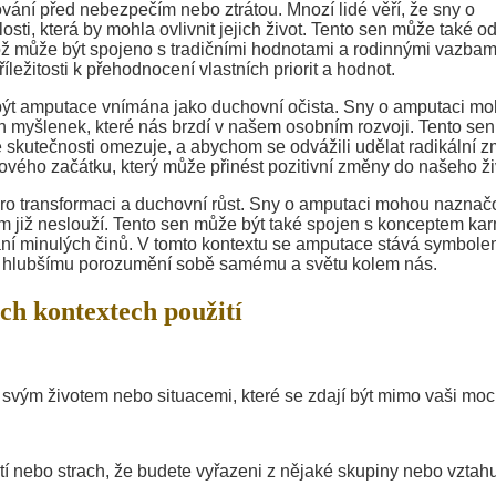
vání před nebezpečím nebo ztrátou. Mnozí lidé věří, že sny o
ti, která by mohla ovlivnit jejich život. Tento sen může také o
 což může být spojeno s tradičními hodnotami a rodinnými vazbam
ležitosti k přehodnocení vlastních priorit a hodnot.
být amputace vnímána jako duchovní očista. Sny o amputaci m
h myšlenek, které nás brzdí v našem osobním rozvoji. Tento sen
 skutečnosti omezuje, a abychom se odvážili udělat radikální z
ého začátku, který může přinést pozitivní změny do našeho ži
pro transformaci a duchovní růst. Sny o amputaci mohou naznač
ám již neslouží. Tento sen může být také spojen s konceptem kar
ání minulých činů. V tomto kontextu se amputace stává symbol
t k hlubšímu porozumění sobě samému a světu kolem nás.
ch kontextech použití
 svým životem nebo situacemi, které se zdají být mimo vaši moc
í nebo strach, že budete vyřazeni z nějaké skupiny nebo vztahu