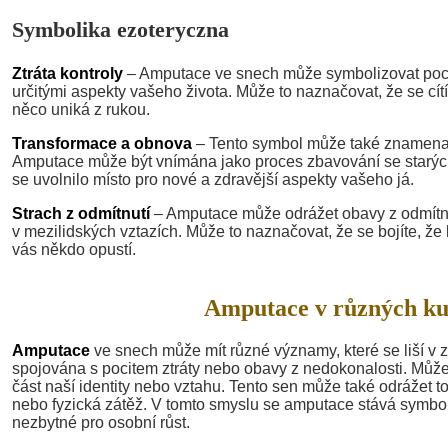
Symbolika ezoteryczna
Ztráta kontroly
– Amputace ve snech může symbolizovat pocit
určitými aspekty vašeho života. Může to naznačovat, že se cí
něco uniká z rukou.
Transformace a obnova
– Tento symbol může také znamenat
Amputace může být vnímána jako proces zbavování se starých
se uvolnilo místo pro nové a zdravější aspekty vašeho já.
Strach z odmítnutí
– Amputace může odrážet obavy z odmítnu
v mezilidských vztazích. Může to naznačovat, že se bojíte, že
vás někdo opustí.
Amputace v různých kul
Amputace
ve snech může mít různé významy, které se liší v z
spojována s pocitem ztráty nebo obavy z nedokonalosti. Může s
část naší identity nebo vztahu. Tento sen může také odrážet t
nebo fyzická zátěž. V tomto smyslu se amputace stává symbol
nezbytné pro osobní růst.