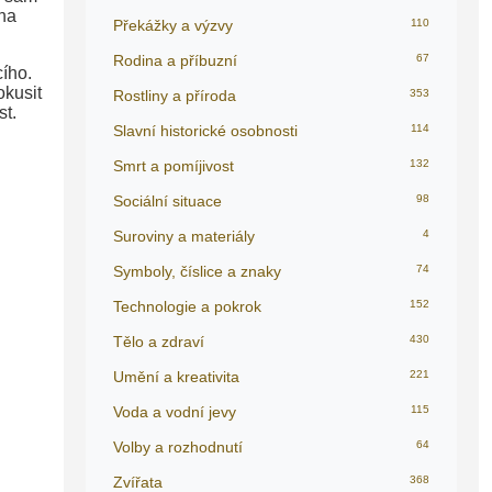
 na
Překážky a výzvy
110
Rodina a příbuzní
67
ího.
okusit
Rostliny a příroda
353
st.
Slavní historické osobnosti
114
Smrt a pomíjivost
132
Sociální situace
98
Suroviny a materiály
4
Symboly, číslice a znaky
74
Technologie a pokrok
152
Tělo a zdraví
430
Umění a kreativita
221
Voda a vodní jevy
115
Volby a rozhodnutí
64
Zvířata
368