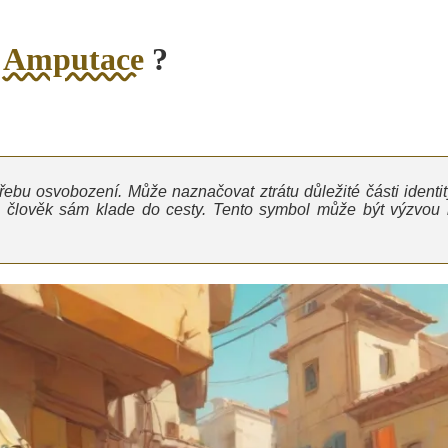
o
Amputace
?
bu osvobození. Může naznačovat ztrátu důležité části identit
si člověk sám klade do cesty. Tento symbol může být výzvou 