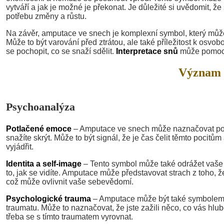
vytváří a jak je možné je překonat. Je důležité si uvědomit, 
potřebu změny a růstu.
Na závěr, amputace ve snech je komplexní symbol, který může
Může to být varování před ztrátou, ale také příležitost k osv
se pochopit, co se snaží sdělit.
Interpretace snů
může pomoci 
Význam 
Psychoanalýza
Potlačené emoce
– Amputace ve snech může naznačovat pot
snažíte skrýt. Může to být signál, že je čas čelit těmto pocitům
vyjádřit.
Identita a self-image
– Tento symbol může také odrážet vaše o
to, jak se vidíte. Amputace může představovat strach z toho, ž
což může ovlivnit vaše sebevědomí.
Psychologické trauma
– Amputace může být také symbolem
traumatu. Může to naznačovat, že jste zažili něco, co vás hlub
třeba se s tímto traumatem vyrovnat.