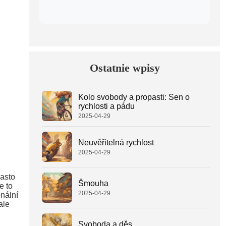
Ostatnie wpisy
Kolo svobody a propasti: Sen o
rychlosti a pádu
2025-04-29
Neuvěřitelná rychlost
2025-04-29
často
Šmouha
e to
2025-04-29
onální
ale
Svoboda a děs