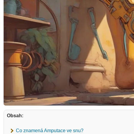
Obsah:
Co znamená Amputace ve snu?