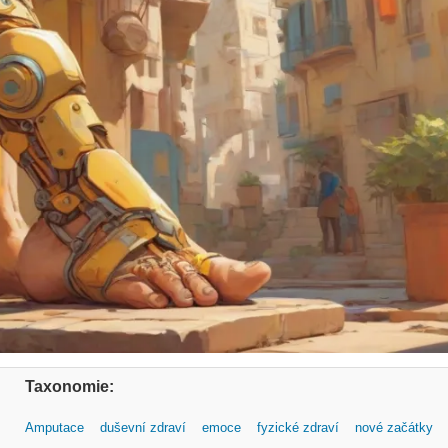
Taxonomie:
Amputace
duševní zdraví
emoce
fyzické zdraví
nové začátky