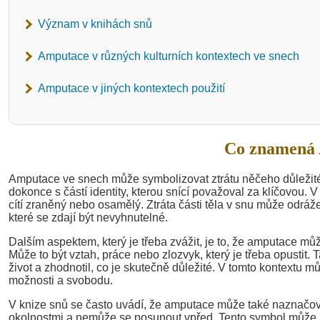
Význam v knihách snů
Amputace v různých kulturních kontextech ve snech
Amputace v jiných kontextech použití
Co znamená 
Amputace ve snech může symbolizovat ztrátu něčeho důležité
dokonce s částí identity, kterou snící považoval za klíčovou.
cítí zraněný nebo osamělý. Ztráta části těla v snu může odráž
které se zdají být nevyhnutelné.
Dalším aspektem, který je třeba zvážit, je to, že amputace m
Může to být vztah, práce nebo zlozvyk, který je třeba opustit
život a zhodnotil, co je skutečně důležité. V tomto kontextu 
možnosti a svobodu.
V knize snů se často uvádí, že amputace může také naznačova
okolnostmi a nemůže se posunout vpřed. Tento symbol může b