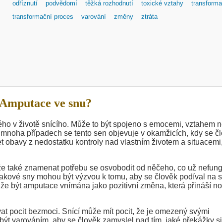
odříznutí
podvědomí
těžká rozhodnutí
toxické vztahy
transform
transformační proces
varování
změny
ztráta
Amputace ve snu?
ho v životě snícího. Může to být spojeno s emocemi, vztahem 
 V mnoha případech se tento sen objevuje v okamžicích, kdy se č
et obavy z nedostatku kontroly nad vlastním životem a situacemi
ůže také znamenat potřebu se osvobodit od něčeho, co už nefung
. Takové sny mohou být výzvou k tomu, aby se člověk podíval na s
může být amputace vnímána jako pozitivní změna, která přináší n
t pocit bezmoci. Snící může mít pocit, že je omezený svými
ýt varováním, aby se člověk zamyslel nad tím, jaké překážky s