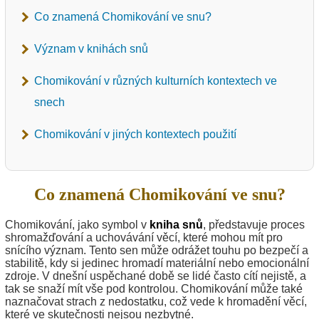
Co znamená Chomikování ve snu?
Význam v knihách snů
Chomikování v různých kulturních kontextech ve
snech
Chomikování v jiných kontextech použití
Co znamená Chomikování ve snu?
Chomikování, jako symbol v
kniha snů
, představuje proces
shromažďování a uchovávání věcí, které mohou mít pro
snícího význam. Tento sen může odrážet touhu po bezpečí a
stabilitě, kdy si jedinec hromadí materiální nebo emocionální
zdroje. V dnešní uspěchané době se lidé často cítí nejistě, a
tak se snaží mít vše pod kontrolou. Chomikování může také
naznačovat strach z nedostatku, což vede k hromadění věcí,
které ve skutečnosti nejsou nezbytné.