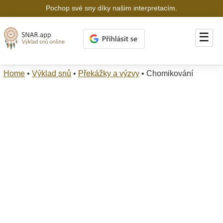
Pochop své sny díky našim interpretacím.
☰
Home
•
Výklad snů
•
Překážky a výzvy
•
Chomikování