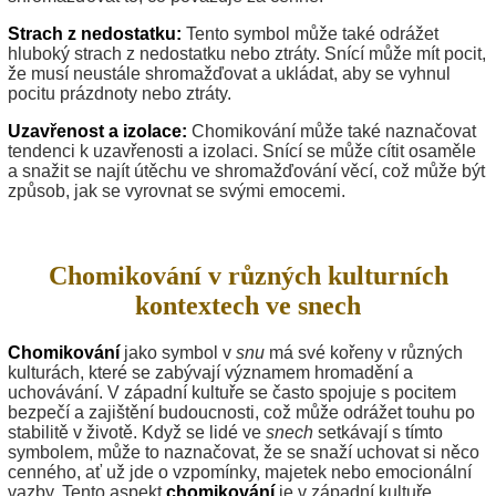
Strach z nedostatku:
Tento symbol může také odrážet
hluboký strach z nedostatku nebo ztráty. Snící může mít pocit,
že musí neustále shromažďovat a ukládat, aby se vyhnul
pocitu prázdnoty nebo ztráty.
Uzavřenost a izolace:
Chomikování může také naznačovat
tendenci k uzavřenosti a izolaci. Snící se může cítit osaměle
a snažit se najít útěchu ve shromažďování věcí, což může být
způsob, jak se vyrovnat se svými emocemi.
Chomikování v různých kulturních
kontextech ve snech
Chomikování
jako symbol v
snu
má své kořeny v různých
kulturách, které se zabývají významem hromadění a
uchovávání. V západní kultuře se často spojuje s pocitem
bezpečí a zajištění budoucnosti, což může odrážet touhu po
stabilitě v životě. Když se lidé ve
snech
setkávají s tímto
symbolem, může to naznačovat, že se snaží uchovat si něco
cenného, ať už jde o vzpomínky, majetek nebo emocionální
vazby. Tento aspekt
chomikování
je v západní kultuře