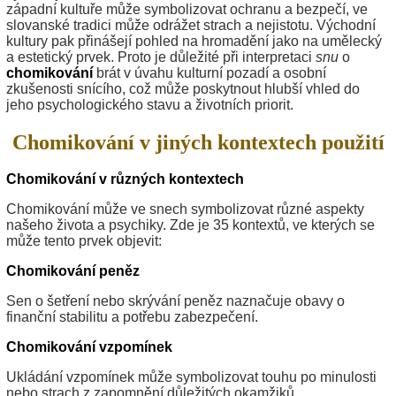
západní kultuře může symbolizovat ochranu a bezpečí, ve
slovanské tradici může odrážet strach a nejistotu. Východní
kultury pak přinášejí pohled na hromadění jako na umělecký
a estetický prvek. Proto je důležité při interpretaci
snu
o
chomikování
brát v úvahu kulturní pozadí a osobní
zkušenosti snícího, což může poskytnout hlubší vhled do
jeho psychologického stavu a životních priorit.
Chomikování v jiných kontextech použití
Chomikování v různých kontextech
Chomikování může ve snech symbolizovat různé aspekty
našeho života a psychiky. Zde je 35 kontextů, ve kterých se
může tento prvek objevit:
Chomikování peněz
Sen o šetření nebo skrývání peněz naznačuje obavy o
finanční stabilitu a potřebu zabezpečení.
Chomikování vzpomínek
Ukládání vzpomínek může symbolizovat touhu po minulosti
nebo strach z zapomnění důležitých okamžiků.