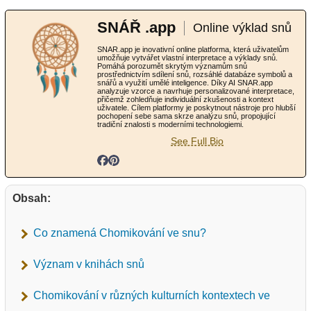
SNÁŘ .app
Online výklad snů
SNAR.app je inovativní online platforma, která uživatelům
umožňuje vytvářet vlastní interpretace a výklady snů.
Pomáhá porozumět skrytým významům snů
prostřednictvím sdílení snů, rozsáhlé databáze symbolů a
snářů a využití umělé inteligence. Díky AI SNAR.app
analyzuje vzorce a navrhuje personalizované interpretace,
přičemž zohledňuje individuální zkušenosti a kontext
uživatele. Cílem platformy je poskytnout nástroje pro hlubší
pochopení sebe sama skrze analýzu snů, propojující
tradiční znalosti s moderními technologiemi.
See Full Bio
Obsah:
Co znamená Chomikování ve snu?
Význam v knihách snů
Chomikování v různých kulturních kontextech ve