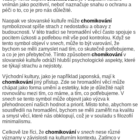
vnímán jako pozitivní, neboť naznačuje snahu o ochranu a
péči o to, co je pro nás důležité.
Naopak ve slovanské kultuře může
chomikování
symbolizovat spíše strach z nedostatku a obavy z
budoucnosti. V této tradici se hromadění věcí často spojuje s
pocitem úzkosti a potřebou mít vše pod kontrolou. Když se
tento symbol objeví v
snech
, může to být varování, že
bychom se měli zamyslet nad tím, co skutečně potřebujeme,
a co je jen přebytečné. Tímto způsobem
chomikování
v
slovanské kultuře odráží hlubší psychologické aspekty, které
se týkají strachu a nejistoty.
Východní kultury, jako je například japonská, mají k
chomikování
jiný přístup. Zde se hromadění věcí může
chápat jako forma umění a estetiky, kde je důležité najít
rovnováhu mezi tím, co máme, a tím, co potřebujeme. V
snech
se tento symbol může objevit jako výzva k
přehodnocení našich hodnot a priorit. Místo toho, abychom se
soustředili na hromadění, bychom se měli zaměřit na kvalitu
a smysl věcí, které nás obklopují, což je v souladu s filozofií
minimalismu.
Celkově lze říci, že
chomikování
v
snech
nese různé
významy v závislosti na kulturním kontextu. Zatímco v