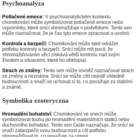
Psychoanalýza
Potlačené emoce:
V psychoanalytickém kontextu
chomikování může symbolizovat potlačené emoce nebo
vzpomínky, které snící shromažďuje v podvědomí. Tento sen
může naznačovat, že je čas tyto emoce zpracovat a uvolnit.
Kontrola a bezpečí:
Chomikování může také odrážet
potřebu kontroly a bezpečí. Snící může mít pocit, že
shromažďováním věcí získává větší kontrolu nad svým
životem a situacemi, které ho obklopují.
Strach ze změny:
Tento sen může rovněž naznačovat strach
ze změny a neznáma. Snící se může cítit nejistě ohledně
budoucnosti a snaží se uchovat si to, co považuje za stabilní
a známé.
Symbolika ezoteryczna
Hromadění bohatství:
Chomikování ve snech může
symbolizovat touhu po hromadění materiálních statků nebo
duchovního bohatství. Tento sen často naznačuje, že snící se
snaží zabezpečit svou budoucnost a cítí potřebu
shromažďovat to, co považuje za cenné.