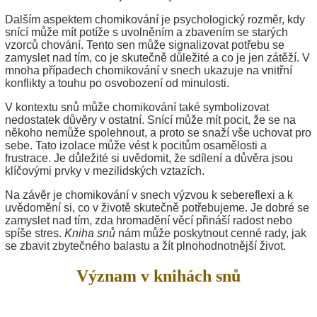
Dalším aspektem chomikování je psychologický rozměr, kdy
snící může mít potíže s uvolněním a zbavením se starých
vzorců chování. Tento sen může signalizovat potřebu se
zamyslet nad tím, co je skutečně důležité a co je jen zátěží. V
mnoha případech chomikování v snech ukazuje na vnitřní
konflikty a touhu po osvobození od minulosti.
V kontextu snů může chomikování také symbolizovat
nedostatek důvěry v ostatní. Snící může mít pocit, že se na
někoho nemůže spolehnout, a proto se snaží vše uchovat pro
sebe. Tato izolace může vést k pocitům osamělosti a
frustrace. Je důležité si uvědomit, že sdílení a důvěra jsou
klíčovými prvky v mezilidských vztazích.
Na závěr je chomikování v snech výzvou k sebereflexi a k
uvědomění si, co v životě skutečně potřebujeme. Je dobré se
zamyslet nad tím, zda hromadění věcí přináší radost nebo
spíše stres.
Kniha snů
nám může poskytnout cenné rady, jak
se zbavit zbytečného balastu a žít plnohodnotnější život.
Význam v knihách snů