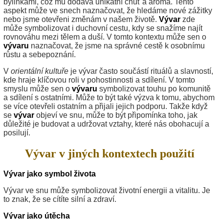
bylinkami, což mu dodává unikátní chuť a aroma. Tento
aspekt může ve snech naznačovat, že hledáme nové zážitky
nebo jsme otevřeni změnám v našem životě.
Vývar
zde
může symbolizovat i duchovní cestu, kdy se snažíme najít
rovnováhu mezi tělem a duší. V tomto kontextu může sen o
vývaru
naznačovat, že jsme na správné cestě k osobnímu
růstu a sebepoznání.
V
orientální kultuře
je vývar často součástí rituálů a slavností,
kde hraje klíčovou roli v pohostinnosti a sdílení. V tomto
smyslu může sen o
vývaru
symbolizovat touhu po komunitě
a sdílení s ostatními. Může to být také výzva k tomu, abychom
se více otevřeli ostatním a přijali jejich podporu. Takže když
se
vývar
objeví ve snu, může to být připomínka toho, jak
důležité je budovat a udržovat vztahy, které nás obohacují a
posilují.
Vývar v jiných kontextech použití
Vývar jako symbol života
Vývar ve snu může symbolizovat životní energii a vitalitu. Je
to znak, že se cítíte silní a zdraví.
Vývar jako útěcha