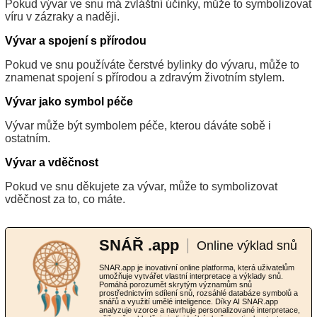
Pokud vývar ve snu má zvláštní účinky, může to symbolizovat
víru v zázraky a naději.
Vývar a spojení s přírodou
Pokud ve snu používáte čerstvé bylinky do vývaru, může to
znamenat spojení s přírodou a zdravým životním stylem.
Vývar jako symbol péče
Vývar může být symbolem péče, kterou dáváte sobě i
ostatním.
Vývar a vděčnost
Pokud ve snu děkujete za vývar, může to symbolizovat
vděčnost za to, co máte.
SNÁŘ .app
Online výklad snů
SNAR.app je inovativní online platforma, která uživatelům
umožňuje vytvářet vlastní interpretace a výklady snů.
Pomáhá porozumět skrytým významům snů
prostřednictvím sdílení snů, rozsáhlé databáze symbolů a
snářů a využití umělé inteligence. Díky AI SNAR.app
analyzuje vzorce a navrhuje personalizované interpretace,