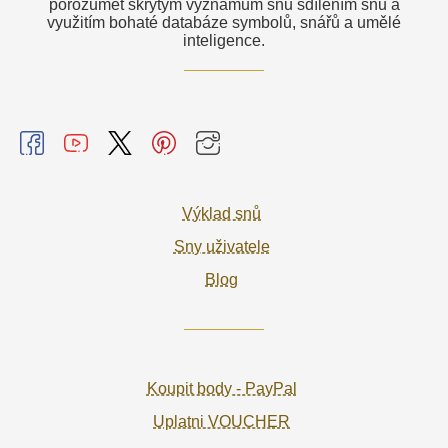
porozumět skrytým významům snů sdílením snů a
využitím bohaté databáze symbolů, snářů a umělé
inteligence.
Výklad snů
Sny uživatele
Blog
Koupit body - PayPal
Uplatni VOUCHER