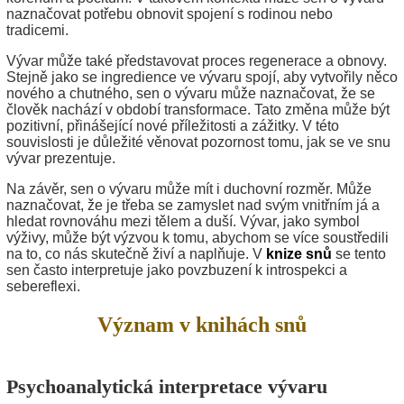
naznačovat potřebu obnovit spojení s rodinou nebo
tradicemi.
Vývar může také představovat proces regenerace a obnovy.
Stejně jako se ingredience ve vývaru spojí, aby vytvořily něco
nového a chutného, sen o vývaru může naznačovat, že se
člověk nachází v období transformace. Tato změna může být
pozitivní, přinášející nové příležitosti a zážitky. V této
souvislosti je důležité věnovat pozornost tomu, jak se ve snu
vývar prezentuje.
Na závěr, sen o vývaru může mít i duchovní rozměr. Může
naznačovat, že je třeba se zamyslet nad svým vnitřním já a
hledat rovnováhu mezi tělem a duší. Vývar, jako symbol
výživy, může být výzvou k tomu, abychom se více soustředili
na to, co nás skutečně živí a naplňuje. V
knize snů
se tento
sen často interpretuje jako povzbuzení k introspekci a
sebereflexi.
Význam v knihách snů
Psychoanalytická interpretace vývaru