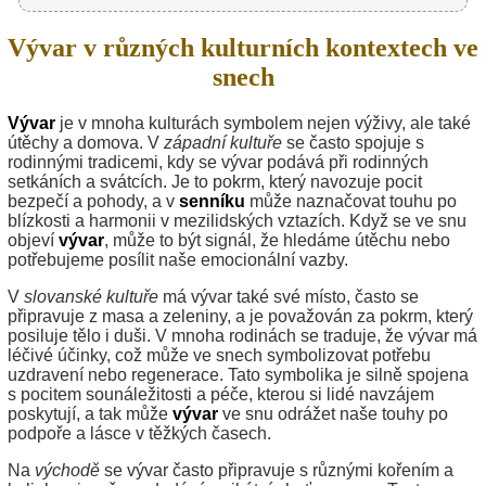
Vývar v různých kulturních kontextech ve
snech
Vývar
je v mnoha kulturách symbolem nejen výživy, ale také
útěchy a domova. V
západní kultuře
se často spojuje s
rodinnými tradicemi, kdy se vývar podává při rodinných
setkáních a svátcích. Je to pokrm, který navozuje pocit
bezpečí a pohody, a v
senníku
může naznačovat touhu po
blízkosti a harmonii v mezilidských vztazích. Když se ve snu
objeví
vývar
, může to být signál, že hledáme útěchu nebo
potřebujeme posílit naše emocionální vazby.
V
slovanské kultuře
má vývar také své místo, často se
připravuje z masa a zeleniny, a je považován za pokrm, který
posiluje tělo i duši. V mnoha rodinách se traduje, že vývar má
léčivé účinky, což může ve snech symbolizovat potřebu
uzdravení nebo regenerace. Tato symbolika je silně spojena
s pocitem sounáležitosti a péče, kterou si lidé navzájem
poskytují, a tak může
vývar
ve snu odrážet naše touhy po
podpoře a lásce v těžkých časech.
Na
východě
se vývar často připravuje s různými kořením a