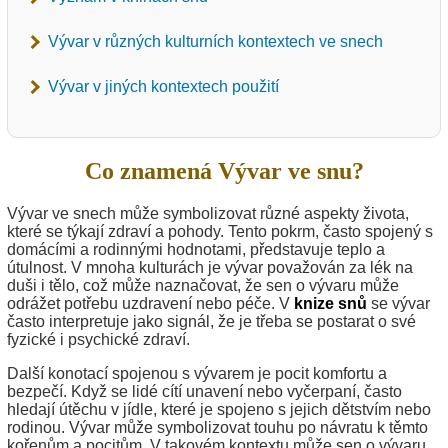
Vývar v různých kulturních kontextech ve snech
Vývar v jiných kontextech použití
Co znamená Vývar ve snu?
Vývar ve snech může symbolizovat různé aspekty života,
které se týkají zdraví a pohody. Tento pokrm, často spojený s
domácími a rodinnými hodnotami, představuje teplo a
útulnost. V mnoha kulturách je vývar považován za lék na
duši i tělo, což může naznačovat, že sen o vývaru může
odrážet potřebu uzdravení nebo péče. V
knize snů
se vývar
často interpretuje jako signál, že je třeba se postarat o své
fyzické i psychické zdraví.
Další konotací spojenou s vývarem je pocit komfortu a
bezpečí. Když se lidé cítí unavení nebo vyčerpaní, často
hledají útěchu v jídle, které je spojeno s jejich dětstvím nebo
rodinou. Vývar může symbolizovat touhu po návratu k těmto
kořenům a pocitům. V takovém kontextu může sen o vývaru