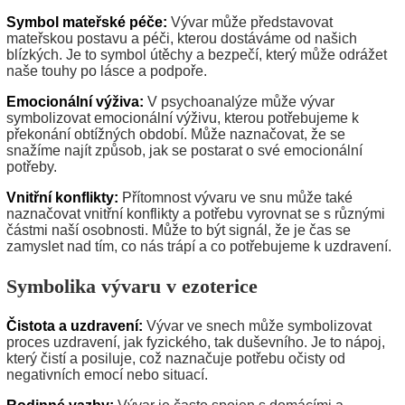
Symbol mateřské péče:
Vývar může představovat
mateřskou postavu a péči, kterou dostáváme od našich
blízkých. Je to symbol útěchy a bezpečí, který může odrážet
naše touhy po lásce a podpoře.
Emocionální výživa:
V psychoanalýze může vývar
symbolizovat emocionální výživu, kterou potřebujeme k
překonání obtížných období. Může naznačovat, že se
snažíme najít způsob, jak se postarat o své emocionální
potřeby.
Vnitřní konflikty:
Přítomnost vývaru ve snu může také
naznačovat vnitřní konflikty a potřebu vyrovnat se s různými
částmi naší osobnosti. Může to být signál, že je čas se
zamyslet nad tím, co nás trápí a co potřebujeme k uzdravení.
Symbolika vývaru v ezoterice
Čistota a uzdravení:
Vývar ve snech může symbolizovat
proces uzdravení, jak fyzického, tak duševního. Je to nápoj,
který čistí a posiluje, což naznačuje potřebu očisty od
negativních emocí nebo situací.