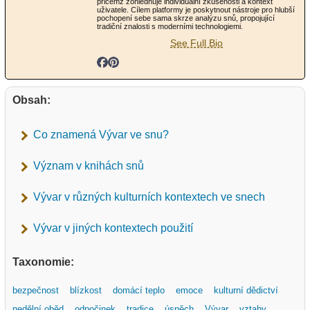
přičemž zohledňuje individuální zkušenosti a kontext
uživatele. Cílem platformy je poskytnout nástroje pro hlubší
pochopení sebe sama skrze analýzu snů, propojující
tradiční znalosti s moderními technologiemi.
See Full Bio
Obsah:
Co znamená Vývar ve snu?
Význam v knihách snů
Vývar v různých kulturních kontextech ve snech
Vývar v jiných kontextech použití
Taxonomie:
bezpečnost
blízkost
domácí teplo
emoce
kulturní dědictví
nedělní oběd
odpočinek
tradice
úspěch
Vývar
vztahy