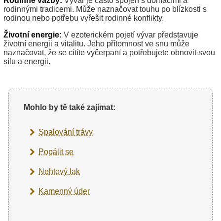
Rodinné vazby:
Vývar je často spojen s domácími a
rodinnými tradicemi. Může naznačovat touhu po blízkosti s
rodinou nebo potřebu vyřešit rodinné konflikty.
Životní energie:
V ezoterickém pojetí vývar představuje
životní energii a vitalitu. Jeho přítomnost ve snu může
naznačovat, že se cítíte vyčerpaní a potřebujete obnovit svou
sílu a energii.
Mohlo by tě také zajímat:
Spalování trávy
Popálit se
Nehtový lak
Kamenný úder