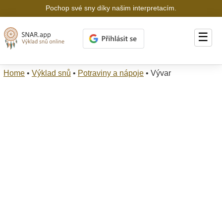
Pochop své sny díky našim interpretacím.
☰
Home
•
Výklad snů
•
Potraviny a nápoje
•
Vývar