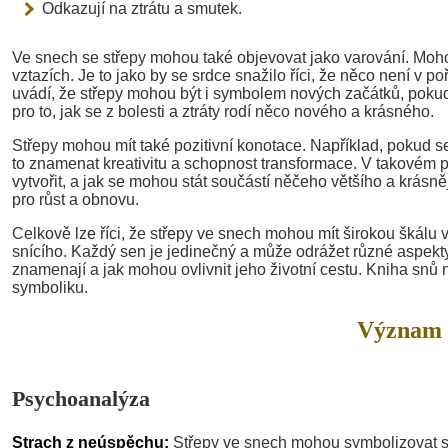
Odkazují na ztrátu a smutek.
Ve snech se střepy mohou také objevovat jako varování. Mohou
vztazích. Je to jako by se srdce snažilo říci, že něco není v p
uvádí, že střepy mohou být i symbolem nových začátků, poku
pro to, jak se z bolesti a ztráty rodí něco nového a krásného.
Střepy mohou mít také pozitivní konotace. Například, pokud 
to znamenat kreativitu a schopnost transformace. V takovém př
vytvořit, a jak se mohou stát součástí něčeho většího a krásně
pro růst a obnovu.
Celkově lze říci, že střepy ve snech mohou mít širokou škálu 
snícího. Každý sen je jedinečný a může odrážet různé aspekty 
znamenají a jak mohou ovlivnit jeho životní cestu. Kniha snů 
symboliku.
Význam 
Psychoanalýza
Strach z neúspěchu:
Střepy ve snech mohou symbolizovat 