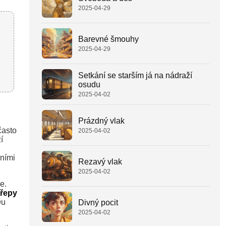
2025-04-29
Barevné šmouhy
2025-04-29
Setkání se starším já na nádraží
osudu
2025-04-02
Prázdný vlak
často
2025-04-02
í
vními
Rezavý vlak
2025-04-02
e.
třepy
n
u
Divný pocit
2025-04-02