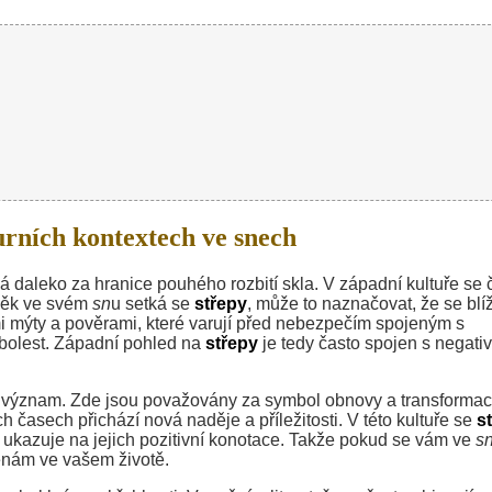
urních kontextech ve snech
á daleko za hranice pouhého rozbití skla. V západní kultuře se 
ověk ve svém
sn
u setká se
střepy
, může to naznačovat, že se blíž
mi mýty a pověrami, které varují před nebezpečím spojeným s
 bolest. Západní pohled na
střepy
je tedy často spojen s negati
ý význam. Zde jsou považovány za symbol obnovy a transformac
ch časech přichází nová naděje a příležitosti. V této kultuře se
s
což ukazuje na jejich pozitivní konotace. Takže pokud se vám ve
s
měnám ve vašem životě.