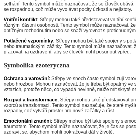
selhání. Tento symbol může naznačovat, že se člověk obává, 
se rozpadnou, což může vyvolávat pocity úzkosti a nejistoty.
Vnitřní konflikt:
Střepy mohou také představovat vnitřní konfl
různými částmi osobnosti. Tento symbol může naznačovat, že 
obtížným rozhodnutím nebo se snaží vyrovnat s protichůdný
Potlačené vzpomínky:
Střepy mohou být také spojeny s po
nebo traumatickými zážitky. Tento symbol může naznačovat, že 
pracovat na uzdravení, aby se člověk mohl posunout vpřed.
Symbolika ezoteryczna
Ochrana a varování:
Střepy ve snech často symbolizují var
nebo hrozbou. Mohou naznačovat, že je třeba být opatrný ve 
vztazích, protože něco, co vypadá nevinně, může mít skryté n
Rozpad a transformace:
Střepy mohou také představovat pr
vzorců a transformaci. Tento symbol naznačuje, že staré myš
rozpadly, což vytváří prostor pro nové začátky a růst.
Emocionální zranění:
Střepy mohou být také spojeny s emo
traumatem. Tento symbol může naznačovat, že je čas se post
uzdravit se, abychom mohli pokračovat dál v životě.