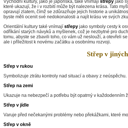
Východní kultury, jako je japonská, také vnímají
střepy
jako sy
které ukazují, že i v rozbití může být nalezena krása. Tato my
opravují zlatem, čímž se zdůrazňuje jejich historie a unikátno
byste měli ocenit své nedokonalosti a najít krásu ve svých zk
Orientální kultury také vnímají
střepy
jako symboly cesty k osv
odříkání starých návyků a myšlenek, což je nezbytné pro duch
tomu, abyste se zbavili toho, co vám už neslouží, a otevřel
ale i příležitost k novému začátku a osobnímu rozvoji.
Střep v jiných
Střep v rukou
Symbolizuje ztrátu kontroly nad situací a obavy z neúspěchu.
Střep na zemi
Ukazuje na nebezpečí a potřebu být opatrný v každodenním ž
Střep v jídle
Varuje před nečekanými problémy nebo překážkami, které moh
Střep v okně