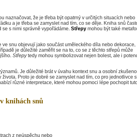
 naznačovat, že je třeba být opatrný v určitých situacích nebo
ořádku a je třeba se zamyslet nad tím, co se děje. Kniha snů čast
d se s nimi správně vypořádáme.
Střepy
mohou být také metafo
se ve snu objevují jako součást uměleckého díla nebo dekorace
ípadě je důležité zaměřit se na to, co se z těchto střepů může
jšího.
Střepy
tedy mohou symbolizovat nejen bolest, ale i potenc
významů. Je důležité brát v úvahu kontext snu a osobní zkušeno
života. Proto je dobré se zamyslet nad tím, co pro jednotlivce s
nabízí různé interpretace, které mohou pomoci lépe pochopit tut
v knihách snů
strach z neúspěchu nebo