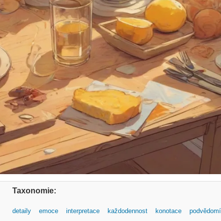
Taxonomie:
detaily
emoce
interpretace
každodennost
konotace
podvědomí