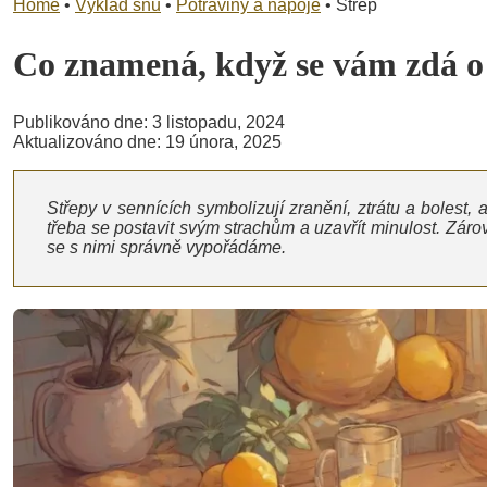
Home
•
Výklad snů
•
Potraviny a nápoje
•
Střep
Co znamená, když se vám zdá 
Publikováno dne: 3 listopadu, 2024
Aktualizováno dne: 19 února, 2025
Střepy v sennících symbolizují zranění, ztrátu a bolest,
třeba se postavit svým strachům a uzavřít minulost. Záro
se s nimi správně vypořádáme.