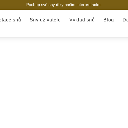
Pochop své sny díky našim interpretacím.
retace snů
Sny uživatele
Výklad snů
Blog
De