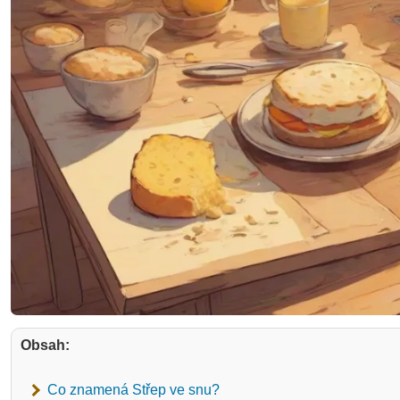
Obsah:
Co znamená Střep ve snu?