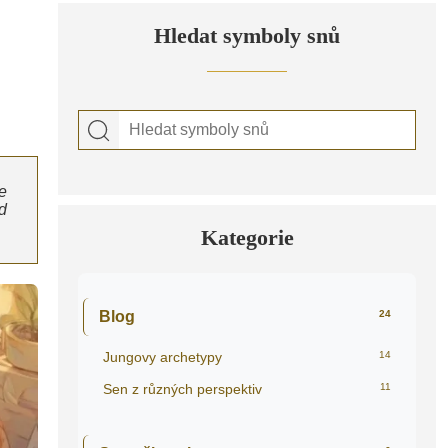
Hledat symboly snů
e
d
Kategorie
Blog
24
Jungovy archetypy
14
Sen z různých perspektiv
11