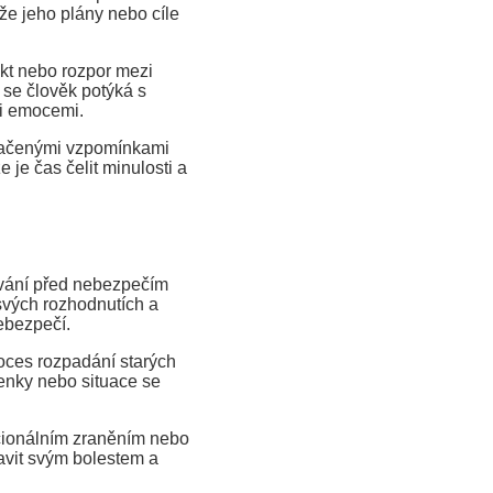
že jeho plány nebo cíle
ikt nebo rozpor mezi
se člověk potýká s
mi emocemi.
tlačenými vzpomínkami
je čas čelit minulosti a
ování před nebezpečím
svých rozhodnutích a
ebezpečí.
oces rozpadání starých
lenky nebo situace se
cionálním zraněním nebo
avit svým bolestem a