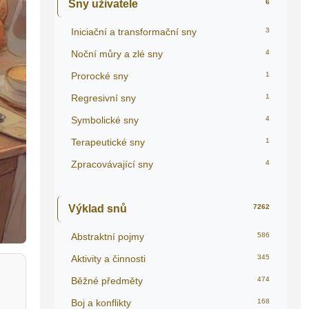
Sny uživatele
6
Iniciační a transformační sny
3
Noční můry a zlé sny
4
Prorocké sny
1
Regresivní sny
1
Symbolické sny
4
Terapeutické sny
1
Zpracovávající sny
4
Výklad snů
7262
Abstraktní pojmy
586
Aktivity a činnosti
345
Běžné předměty
474
Boj a konflikty
168