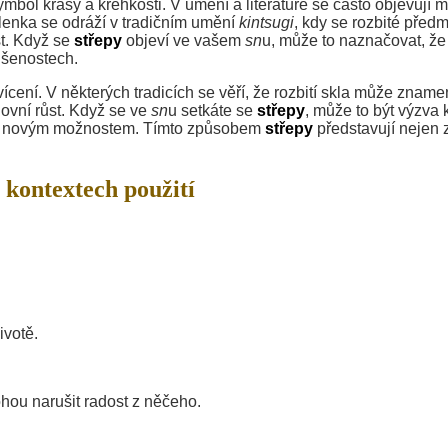
mbol krásy a křehkosti. V umění a literatuře se často objevují m
šlenka se odráží v tradičním umění
kintsugi
, kdy se rozbité před
st. Když se
střepy
objeví ve vašem
sn
u, může to naznačovat, že
ušenostech.
ícení. V některých tradicích se věří, že rozbití skla může zname
ovní růst. Když se ve
sn
u setkáte se
střepy
, může to být výzva 
i se novým možnostem. Tímto způsobem
střepy
představují nejen z
 kontextech použití
ivotě.
ou narušit radost z něčeho.