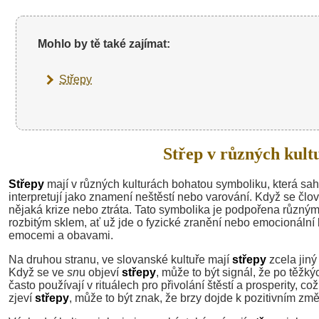
Mohlo by tě také zajímat:
Střepy
Střep v různých kult
Střepy
mají v různých kulturách bohatou symboliku, která sah
interpretují jako znamení neštěstí nebo varování. Když se čl
nějaká krize nebo ztráta. Tato symbolika je podpořena různý
rozbitým sklem, ať už jde o fyzické zranění nebo emocionální
emocemi a obavami.
Na druhou stranu, ve slovanské kultuře mají
střepy
zcela jin
Když se ve
sn
u objeví
střepy
, může to být signál, že po těžký
často používají v rituálech pro přivolání štěstí a prosperity, 
zjeví
střepy
, může to být znak, že brzy dojde k pozitivním z