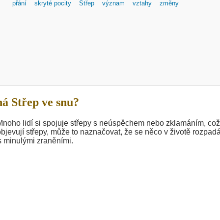
přání
skryté pocity
Střep
význam
vztahy
změny
á Střep ve snu?
. Mnoho lidí si spojuje střepy s neúspěchem nebo zklamáním, což
bjevují střepy, může to naznačovat, že se něco v životě rozpad
s minulými zraněními.