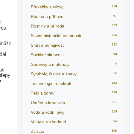
Překážky a výzvy
110
Rodina a příbuzní
67
o
Rostliny a příroda
353
rou
Slavní historické osobnosti
114
, může
Smrt a pomíjivost
132
iál
Sociální situace
98
Suroviny a materiály
4
sti
Symboly, číslice a znaky
74
třepy
o
Technologie a pokrok
152
Tělo a zdraví
430
Umění a kreativita
221
Voda a vodní jevy
115
Volby a rozhodnutí
64
Zvířata
368