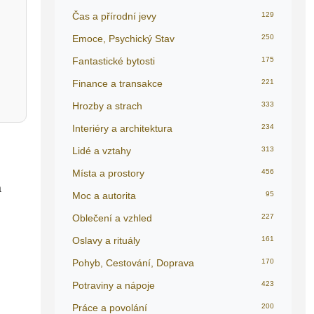
Čas a přírodní jevy
129
Emoce, Psychický Stav
250
Fantastické bytosti
175
Finance a transakce
221
Hrozby a strach
333
Interiéry a architektura
234
Lidé a vztahy
313
Místa a prostory
456
á
Moc a autorita
95
Oblečení a vzhled
227
Oslavy a rituály
161
Pohyb, Cestování, Doprava
170
Potraviny a nápoje
423
Práce a povolání
200