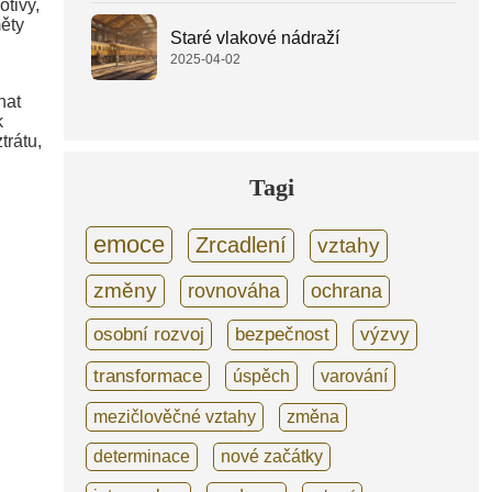
otivy,
měty
Staré vlakové nádraží
2025-04-02
nat
k
trátu,
Tagi
emoce
Zrcadlení
vztahy
změny
rovnováha
ochrana
osobní rozvoj
bezpečnost
výzvy
transformace
úspěch
varování
mezičlověčné vztahy
změna
determinace
nové začátky