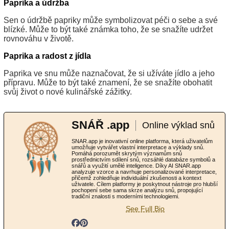
Paprika a údržba
Sen o údržbě papriky může symbolizovat péči o sebe a své
blízké. Může to být také známka toho, že se snažíte udržet
rovnováhu v životě.
Paprika a radost z jídla
Paprika ve snu může naznačovat, že si užíváte jídlo a jeho
přípravu. Může to být také znamení, že se snažíte obohatit
svůj život o nové kulinářské zážitky.
SNÁŘ .app
Online výklad snů
SNAR.app je inovativní online platforma, která uživatelům
umožňuje vytvářet vlastní interpretace a výklady snů.
Pomáhá porozumět skrytým významům snů
prostřednictvím sdílení snů, rozsáhlé databáze symbolů a
snářů a využití umělé inteligence. Díky AI SNAR.app
analyzuje vzorce a navrhuje personalizované interpretace,
přičemž zohledňuje individuální zkušenosti a kontext
uživatele. Cílem platformy je poskytnout nástroje pro hlubší
pochopení sebe sama skrze analýzu snů, propojující
tradiční znalosti s moderními technologiemi.
See Full Bio