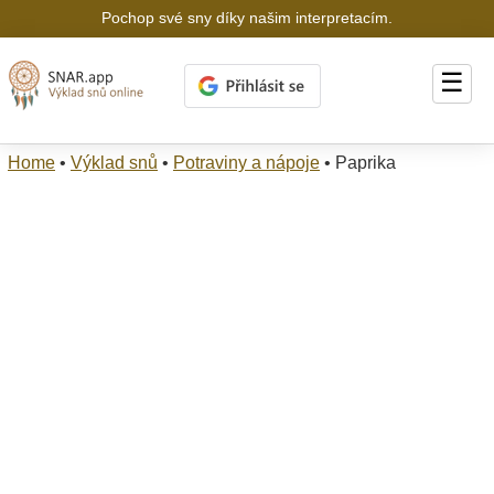
Pochop své sny díky našim interpretacím.
☰
Home
•
Výklad snů
•
Potraviny a nápoje
•
Paprika