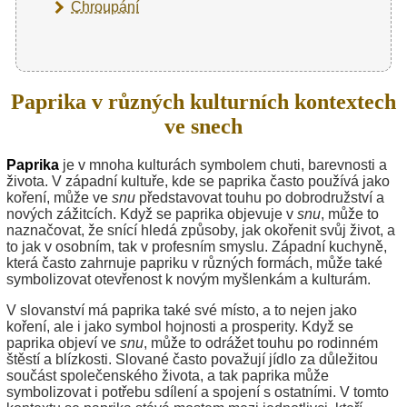
Chroupání
Paprika v různých kulturních kontextech
ve snech
Paprika
je v mnoha kulturách symbolem chuti, barevnosti a
života. V západní kultuře, kde se paprika často používá jako
koření, může ve
snu
představovat touhu po dobrodružství a
nových zážitcích. Když se paprika objevuje v
snu
, může to
naznačovat, že snící hledá způsoby, jak okořenit svůj život, a
to jak v osobním, tak v profesním smyslu. Západní kuchyně,
která často zahrnuje papriku v různých formách, může také
symbolizovat otevřenost k novým myšlenkám a kulturám.
V slovanství má paprika také své místo, a to nejen jako
koření, ale i jako symbol hojnosti a prosperity. Když se
paprika objeví ve
snu
, může to odrážet touhu po rodinném
štěstí a blízkosti. Slované často považují jídlo za důležitou
součást společenského života, a tak paprika může
symbolizovat i potřebu sdílení a spojení s ostatními. V tomto