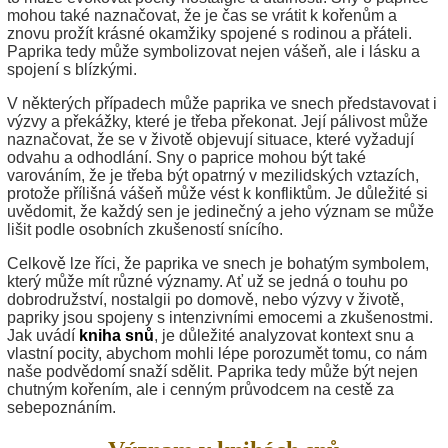
mohou také naznačovat, že je čas se vrátit k kořenům a
znovu prožít krásné okamžiky spojené s rodinou a přáteli.
Paprika tedy může symbolizovat nejen vášeň, ale i lásku a
spojení s blízkými.
V některých případech může paprika ve snech představovat i
výzvy a překážky, které je třeba překonat. Její pálivost může
naznačovat, že se v životě objevují situace, které vyžadují
odvahu a odhodlání. Sny o paprice mohou být také
varováním, že je třeba být opatrný v mezilidských vztazích,
protože přílišná vášeň může vést k konfliktům. Je důležité si
uvědomit, že každý sen je jedinečný a jeho význam se může
lišit podle osobních zkušeností snícího.
Celkově lze říci, že paprika ve snech je bohatým symbolem,
který může mít různé významy. Ať už se jedná o touhu po
dobrodružství, nostalgii po domově, nebo výzvy v životě,
papriky jsou spojeny s intenzivními emocemi a zkušenostmi.
Jak uvádí
kniha snů
, je důležité analyzovat kontext snu a
vlastní pocity, abychom mohli lépe porozumět tomu, co nám
naše podvědomí snaží sdělit. Paprika tedy může být nejen
chutným kořením, ale i cenným průvodcem na cestě za
sebepoznáním.