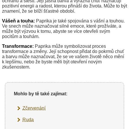
ochranu a štěstí. Její jasná barva a výrazná chuť naznačují
pozitivní energii a radost, kterou přináší do života. Může to být
znamení, že se blíží šťastné období.
Vášeň a touha:
Paprika je také spojována s vášní a touhou.
Ve snech může naznačovat silné emoce, které prožíváte, a
může být výzvou k tomu, abyste se více otevřeli svým
pocitům a touhám.
Transformace:
Paprika může symbolizovat proces
transformace a změny. Její schopnost přidat do pokrmů chuť
a barvu může naznačovat, že se ve vašem životě něco mění
k lepšímu, nebo že byste měli být otevření novým
zkušenostem.
Mohlo by tě také zajímat:
Zčervenání
Ruda