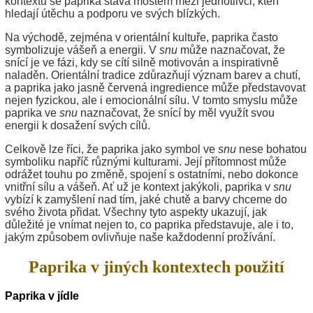
kontextu se paprika stává mostem mezi jednotlivci, kteří
hledají útěchu a podporu ve svých blízkých.
Na východě, zejména v orientální kultuře, paprika často
symbolizuje vášeň a energii. V
snu
může naznačovat, že
snící je ve fázi, kdy se cítí silně motivován a inspirativně
naladěn. Orientální tradice zdůrazňují význam barev a chutí,
a paprika jako jasně červená ingredience může představovat
nejen fyzickou, ale i emocionální sílu. V tomto smyslu může
paprika ve
snu
naznačovat, že snící by měl využít svou
energii k dosažení svých cílů.
Celkově lze říci, že paprika jako symbol ve
snu
nese bohatou
symboliku napříč různými kulturami. Její přítomnost může
odrážet touhu po změně, spojení s ostatními, nebo dokonce
vnitřní sílu a vášeň. Ať už je kontext jakýkoli, paprika v
snu
vybízí k zamyšlení nad tím, jaké chutě a barvy chceme do
svého života přidat. Všechny tyto aspekty ukazují, jak
důležité je vnímat nejen to, co paprika představuje, ale i to,
jakým způsobem ovlivňuje naše každodenní prožívání.
Paprika v jiných kontextech použití
Paprika v jídle