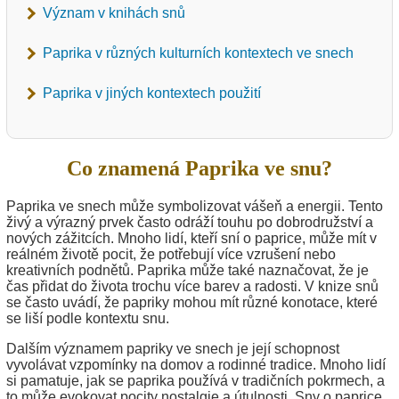
Význam v knihách snů
Paprika v různých kulturních kontextech ve snech
Paprika v jiných kontextech použití
Co znamená Paprika ve snu?
Paprika ve snech může symbolizovat vášeň a energii. Tento
živý a výrazný prvek často odráží touhu po dobrodružství a
nových zážitcích. Mnoho lidí, kteří sní o paprice, může mít v
reálném životě pocit, že potřebují více vzrušení nebo
kreativních podnětů. Paprika může také naznačovat, že je
čas přidat do života trochu více barev a radosti. V knize snů
se často uvádí, že papriky mohou mít různé konotace, které
se liší podle kontextu snu.
Dalším významem papriky ve snech je její schopnost
vyvolávat vzpomínky na domov a rodinné tradice. Mnoho lidí
si pamatuje, jak se paprika používá v tradičních pokrmech, a
to může evokovat pocity nostalgie a útulnosti. Sny o paprice