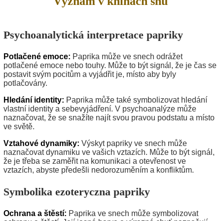
Význam v knihách snů
Psychoanalytická interpretace papriky
Potlačené emoce:
Paprika může ve snech odrážet
potlačené emoce nebo touhy. Může to být signál, že je čas se
postavit svým pocitům a vyjádřit je, místo aby byly
potlačovány.
Hledání identity:
Paprika může také symbolizovat hledání
vlastní identity a sebevyjádření. V psychoanalýze může
naznačovat, že se snažíte najít svou pravou podstatu a místo
ve světě.
Vztahové dynamiky:
Výskyt papriky ve snech může
naznačovat dynamiku ve vašich vztazích. Může to být signál,
že je třeba se zaměřit na komunikaci a otevřenost ve
vztazích, abyste předešli nedorozuměním a konfliktům.
Symbolika ezoteryczna papriky
Ochrana a štěstí:
Paprika ve snech může symbolizovat