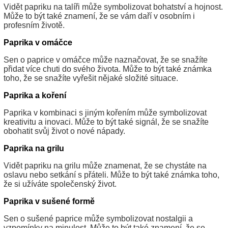
Vidět papriku na talíři může symbolizovat bohatství a hojnost.
Může to být také znamení, že se vám daří v osobním i
profesním životě.
Paprika v omáčce
Sen o paprice v omáčce může naznačovat, že se snažíte
přidat více chuti do svého života. Může to být také známka
toho, že se snažíte vyřešit nějaké složité situace.
Paprika a koření
Paprika v kombinaci s jiným kořením může symbolizovat
kreativitu a inovaci. Může to být také signál, že se snažíte
obohatit svůj život o nové nápady.
Paprika na grilu
Vidět papriku na grilu může znamenat, že se chystáte na
oslavu nebo setkání s přáteli. Může to být také známka toho,
že si užíváte společenský život.
Paprika v sušené formě
Sen o sušené paprice může symbolizovat nostalgii a
vzpomínky na minulost. Může to být také znamení, že se