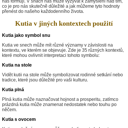
nás formují. V
snách
nás může vyzývat k zamyšlení nad tím,
co je pro nás skutečně důležité a jak můžeme tyto hodnoty
přenést do našeho každodenního života.
Kutia v jiných kontextech použití
Kutia jako symbol snu
Kutia ve snech může mít různé významy v závislosti na
kontextu, ve kterém se objevuje. Zde je 35 různých kontextů,
které mohou ovlivnit interpretaci tohoto symbolu:
Kutia na stole
Vidět kutii na stole může symbolizovat rodinné setkání nebo
tradice, které jsou důležité pro vaši kulturu.
Kutia plná
Plná kutia může naznačovat hojnost a prosperitu, zatímco
prázdná kutia může znamenat nedostatek nebo touhu po
něčem.
Kutia s ovocem