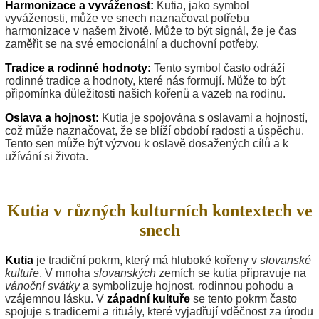
Harmonizace a vyváženost:
Kutia, jako symbol
vyváženosti, může ve snech naznačovat potřebu
harmonizace v našem životě. Může to být signál, že je čas
zaměřit se na své emocionální a duchovní potřeby.
Tradice a rodinné hodnoty:
Tento symbol často odráží
rodinné tradice a hodnoty, které nás formují. Může to být
připomínka důležitosti našich kořenů a vazeb na rodinu.
Oslava a hojnost:
Kutia je spojována s oslavami a hojností,
což může naznačovat, že se blíží období radosti a úspěchu.
Tento sen může být výzvou k oslavě dosažených cílů a k
užívání si života.
Kutia v různých kulturních kontextech ve
snech
Kutia
je tradiční pokrm, který má hluboké kořeny v
slovanské
kultuře
. V mnoha
slovanských
zemích se kutia připravuje na
vánoční svátky
a symbolizuje hojnost, rodinnou pohodu a
vzájemnou lásku. V
západní kultuře
se tento pokrm často
spojuje s tradicemi a rituály, které vyjadřují vděčnost za úrodu