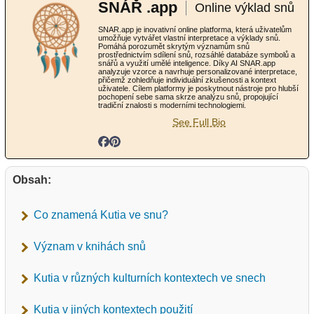
SNÁŘ .app
Online výklad snů
SNAR.app je inovativní online platforma, která uživatelům
umožňuje vytvářet vlastní interpretace a výklady snů.
Pomáhá porozumět skrytým významům snů
prostřednictvím sdílení snů, rozsáhlé databáze symbolů a
snářů a využití umělé inteligence. Díky AI SNAR.app
analyzuje vzorce a navrhuje personalizované interpretace,
přičemž zohledňuje individuální zkušenosti a kontext
uživatele. Cílem platformy je poskytnout nástroje pro hlubší
pochopení sebe sama skrze analýzu snů, propojující
tradiční znalosti s moderními technologiemi.
See Full Bio
Obsah:
Co znamená Kutia ve snu?
Význam v knihách snů
Kutia v různých kulturních kontextech ve snech
Kutia v jiných kontextech použití