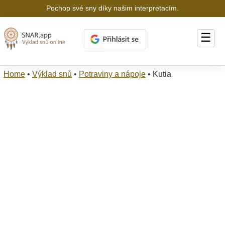
Pochop své sny díky našim interpretacím.
☰
Home
•
Výklad snů
•
Potraviny a nápoje
•
Kutia