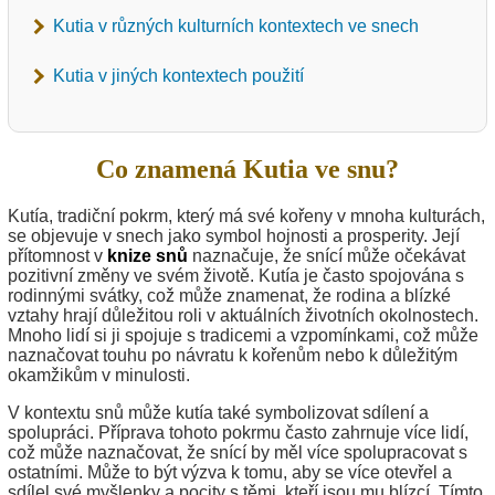
Kutia v různých kulturních kontextech ve snech
Kutia v jiných kontextech použití
Co znamená Kutia ve snu?
Kutía, tradiční pokrm, který má své kořeny v mnoha kulturách,
se objevuje v snech jako symbol hojnosti a prosperity. Její
přítomnost v
knize snů
naznačuje, že snící může očekávat
pozitivní změny ve svém životě. Kutía je často spojována s
rodinnými svátky, což může znamenat, že rodina a blízké
vztahy hrají důležitou roli v aktuálních životních okolnostech.
Mnoho lidí si ji spojuje s tradicemi a vzpomínkami, což může
naznačovat touhu po návratu k kořenům nebo k důležitým
okamžikům v minulosti.
V kontextu snů může kutía také symbolizovat sdílení a
spolupráci. Příprava tohoto pokrmu často zahrnuje více lidí,
což může naznačovat, že snící by měl více spolupracovat s
ostatními. Může to být výzva k tomu, aby se více otevřel a
sdílel své myšlenky a pocity s těmi, kteří jsou mu blízcí. Tímto