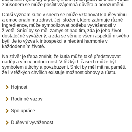
způsobem se může posílit vzájemná důvěra a porozumění.
Další význam kutie v snech se může vztahovat k duševnímu
a emocionálnímu zdraví. Její složení, které zahrnuje různé
ingredience, může symbolizovat potřebu vyváženosti v
životě. Snící by se měl zamyslet nad tím, zda je jeho život
dostatečně vyvážený, a zda se věnuje všem aspektům svého
bytí. Je to výzva k introspekci a hledání harmonie v
každodenním životě.
Na závěr je třeba zmínit, že kutía může také představovat
naději a víru v budoucnost. V těžkých časech může být
symbolem útěchy a povzbuzení. Snící by měl mít na paměti,
že i v těžkých chvílích existuje možnost obnovy a růstu.
Hojnost
Rodinné vazby
Spolupráce
Duševní vyváženost