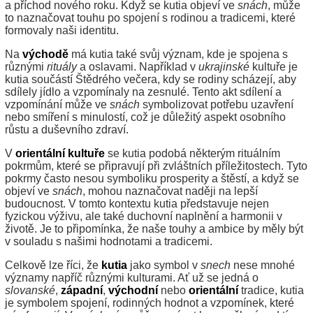
a příchod nového roku. Když se kutia objeví ve
snách
, může
to naznačovat touhu po spojení s rodinou a tradicemi, které
formovaly naši identitu.
Na
východě
má kutia také svůj význam, kde je spojena s
různými
rituály
a oslavami. Například v
ukrajinské
kultuře je
kutia součástí Štědrého večera, kdy se rodiny scházejí, aby
sdílely jídlo a vzpomínaly na zesnulé. Tento akt sdílení a
vzpomínání může ve
snách
symbolizovat potřebu uzavření
nebo smíření s minulostí, což je důležitý aspekt osobního
růstu a duševního zdraví.
V
orientální kultuře
se kutia podobá některým rituálním
pokrmům, které se připravují při zvláštních příležitostech. Tyto
pokrmy často nesou symboliku prosperity a štěstí, a když se
objeví ve
snách
, mohou naznačovat naději na lepší
budoucnost. V tomto kontextu kutia představuje nejen
fyzickou výživu, ale také duchovní naplnění a harmonii v
životě. Je to připomínka, že naše touhy a ambice by měly být
v souladu s našimi hodnotami a tradicemi.
Celkově lze říci, že
kutia
jako symbol v
snech
nese mnohé
významy napříč různými kulturami. Ať už se jedná o
slovanské
,
západní
,
východní
nebo
orientální
tradice, kutia
je symbolem spojení, rodinných hodnot a vzpomínek, které