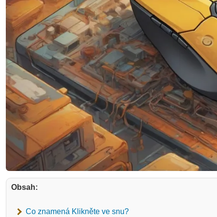
Obsah:
Co znamená Klikněte ve snu?