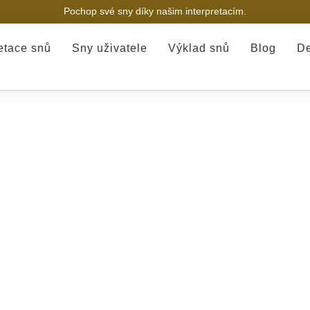
Pochop své sny díky našim interpretacím.
retace snů
Sny uživatele
Výklad snů
Blog
De