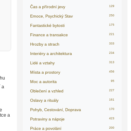
Čas a přírodní jevy
129
Emoce, Psychický Stav
250
Fantastické bytosti
175
Finance a transakce
221
Hrozby a strach
333
Interiéry a architektura
234
Lidé a vztahy
313
Místa a prostory
456
uhu
Moc a autorita
95
 a
Oblečení a vzhled
227
Oslavy a rituály
161
e
Pohyb, Cestování, Doprava
170
tce a
Potraviny a nápoje
423
Práce a povolání
200