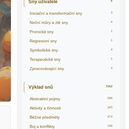
Sny uživatele
6
Iniciační a transformační sny
3
Noční můry a zlé sny
4
Prorocké sny
1
Regresivní sny
1
Symbolické sny
4
Terapeutické sny
1
Zpracovávající sny
4
Výklad snů
7262
Abstraktní pojmy
586
Aktivity a činnosti
345
Běžné předměty
474
Boj a konflikty
168