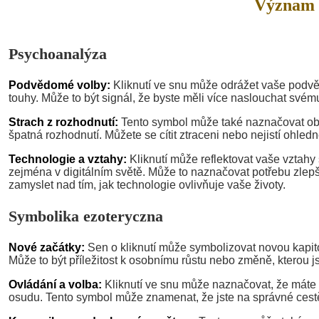
Význam 
Psychoanalýza
Podvědomé volby:
Kliknutí ve snu může odrážet vaše podv
touhy. Může to být signál, že byste měli více naslouchat svém
Strach z rozhodnutí:
Tento symbol může také naznačovat oba
špatná rozhodnutí. Můžete se cítit ztraceni nebo nejistí ohled
Technologie a vztahy:
Kliknutí může reflektovat vaše vztahy s
zejména v digitálním světě. Může to naznačovat potřebu zlep
zamyslet nad tím, jak technologie ovlivňuje vaše životy.
Symbolika ezoteryczna
Nové začátky:
Sen o kliknutí může symbolizovat novou kapit
Může to být příležitost k osobnímu růstu nebo změně, kterou j
Ovládání a volba:
Kliknutí ve snu může naznačovat, že mát
osudu. Tento symbol může znamenat, že jste na správné cestě