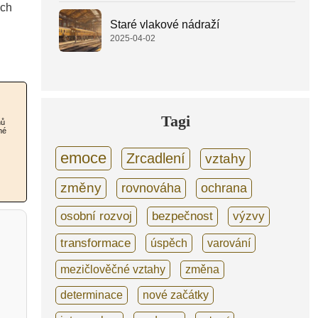
ich
Staré vlakové nádraží
2025-04-02
Tagi
nů
né
emoce
Zrcadlení
vztahy
změny
rovnováha
ochrana
osobní rozvoj
bezpečnost
výzvy
transformace
úspěch
varování
mezičlověčné vztahy
změna
determinace
nové začátky