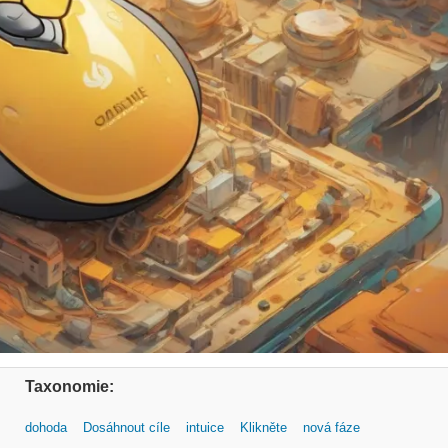
Taxonomie:
dohoda
Dosáhnout cíle
intuice
Klikněte
nová fáze