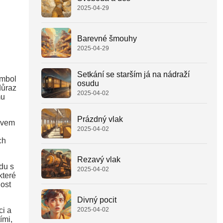
2025-04-29
Barevné šmouhy
2025-04-29
Setkání se starším já na nádraží
ymbol
osudu
důraz
2025-04-02
mu
Prázdný vlak
ivem
2025-04-02
ch
Rezavý vlak
adu s
2025-04-02
které
nost
Divný pocit
2025-04-02
ci a
ími,