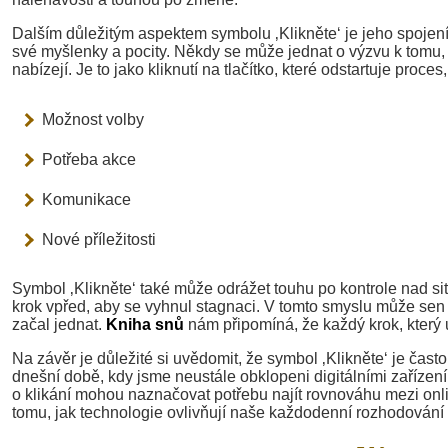
Dalším důležitým aspektem symbolu ‚Klikněte‘ je jeho spojení
své myšlenky a pocity. Někdy se může jednat o výzvu k tomu,
nabízejí. Je to jako kliknutí na tlačítko, které odstartuje proc
Možnost volby
Potřeba akce
Komunikace
Nové příležitosti
Symbol ‚Klikněte‘ také může odrážet touhu po kontrole nad situa
krok vpřed, aby se vyhnul stagnaci. V tomto smyslu může sen 
začal jednat.
Kniha snů
nám připomíná, že každý krok, který
Na závěr je důležité si uvědomit, že symbol ‚Klikněte‘ je č
dnešní době, kdy jsme neustále obklopeni digitálními zařízení
o klikání mohou naznačovat potřebu najít rovnováhu mezi onli
tomu, jak technologie ovlivňují naše každodenní rozhodování a