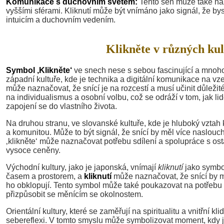
Komunikace s duchovním světem:
Tento sen může také na
vyššími sférami. Kliknutí může být vnímáno jako signál, že b
intuicím a duchovním vedením.
Klikněte v různých kul
Symbol ‚Klikněte‘
ve snech nese s sebou fascinující a mnohov
západní kultuře, kde je technika a digitální komunikace na vz
může naznačovat, že snící je na rozcestí a musí učinit důležit
na individualismus a osobní volbu, což se odráží v tom, jak lid
zapojení se do vlastního života.
Na druhou stranu, ve slovanské kultuře, kde je hluboký vztah k
a komunitou. Může to být signál, že snící by měl více naslouch
‚klikněte‘ může naznačovat potřebu sdílení a spolupráce s osta
vysoce ceněny.
Východní kultury, jako je japonská, vnímají
kliknutí
jako symbol
časem a prostorem, a
kliknutí
může naznačovat, že snící by m
ho obklopují. Tento symbol může také poukazovat na potřebu ry
přizpůsobit se měnícím se okolnostem.
Orientální kultury, které se zaměřují na spiritualitu a vnitřní k
sebereflexi. V tomto smyslu může symbolizovat moment, kdy j