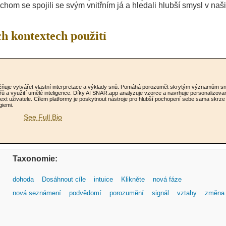
chom se spojili se svým vnitřním já a hledali hlubší smysl v naš
ch kontextech použití
možňuje vytvářet vlastní interpretace a výklady snů. Pomáhá porozumět skrytým významům s
řů a využití umělé inteligence. Díky AI SNAR.app analyzuje vzorce a navrhuje personalizova
ntext uživatele. Cílem platformy je poskytnout nástroje pro hlubší pochopení sebe sama skrze
giemi.
See Full Bio
Taxonomie:
dohoda
Dosáhnout cíle
intuice
Klikněte
nová fáze
nová seznámení
podvědomí
porozumění
signál
vztahy
změna