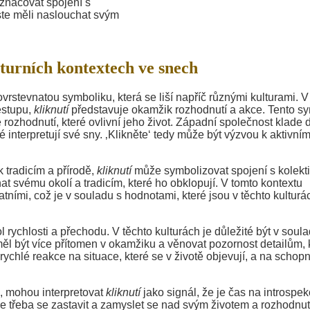
značovat spojení s
yste měli naslouchat svým
turních kontextech ve snech
rstevnatou symboliku, která se liší napříč různými kulturami. V
estupu,
kliknutí
představuje okamžik rozhodnutí a akce. Tento s
é rozhodnutí, které ovlivní jeho život. Západní společnost klade 
é interpretují své sny. ‚Klikněte‘ tedy může být výzvou k aktivní
 tradicím a přírodě,
kliknutí
může symbolizovat spojení s kolekt
at svému okolí a tradicím, které ho obklopují. V tomto kontextu
tními, což je v souladu s hodnotami, které jsou v těchto kulturá
 rychlosti a přechodu. V těchto kulturách je důležité být v soul
ěl být více přítomen v okamžiku a věnovat pozornost detailům, 
chlé reakce na situace, které se v životě objevují, a na schop
lid, mohou interpretovat
kliknutí
jako signál, že je čas na introspek
e třeba se zastavit a zamyslet se nad svým životem a rozhodnut