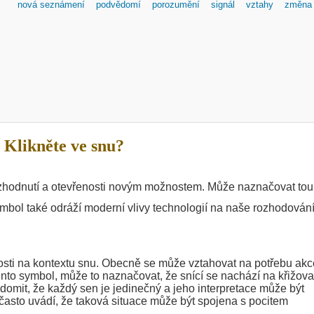
nová seznámení
podvědomí
porozumění
signál
vztahy
změna
Klikněte ve snu?
rozhodnutí a otevřenosti novým možnostem. Může naznačovat to
ymbol také odráží moderní vlivy technologií na naše rozhodování
osti na kontextu snu. Obecně se může vztahovat na potřebu akc
tento symbol, může to naznačovat, že snící se nachází na křižova
ědomit, že každý sen je jedinečný a jeho interpretace může být
často uvádí, že taková situace může být spojena s pocitem