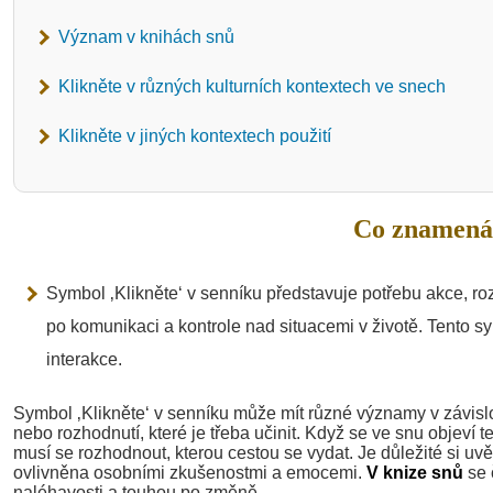
Význam v knihách snů
Klikněte v různých kulturních kontextech ve snech
Klikněte v jiných kontextech použití
Co znamená 
Symbol ‚Klikněte‘ v senníku představuje potřebu akce, 
po komunikaci a kontrole nad situacemi v životě. Tento s
interakce.
Symbol ‚Klikněte‘ v senníku může mít různé významy v závisl
nebo rozhodnutí, které je třeba učinit. Když se ve snu objeví 
musí se rozhodnout, kterou cestou se vydat. Je důležité si uv
ovlivněna osobními zkušenostmi a emocemi.
V knize snů
se 
naléhavosti a touhou po změně.