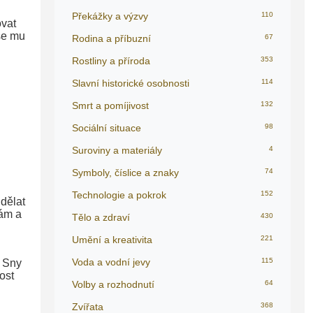
Překážky a výzvy
110
ovat
se mu
Rodina a příbuzní
67
Rostliny a příroda
353
Slavní historické osobnosti
114
Smrt a pomíjivost
132
Sociální situace
98
Suroviny a materiály
4
Symboly, číslice a znaky
74
Technologie a pokrok
152
udělat
vám a
Tělo a zdraví
430
Umění a kreativita
221
Voda a vodní jevy
115
. Sny
ost
Volby a rozhodnutí
64
Zvířata
368