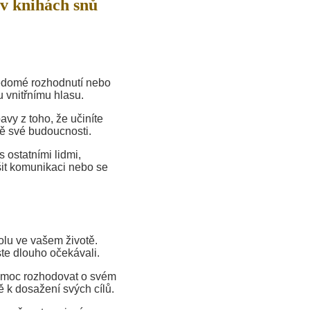
v knihách snů
ědomé rozhodnutí nebo
u vnitřnímu hlasu.
vy z toho, že učiníte
ně své budoucnosti.
 ostatními lidmi,
šit komunikaci nebo se
olu ve vašem životě.
ste dlouho očekávali.
e moc rozhodovat o svém
 k dosažení svých cílů.