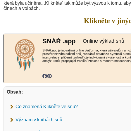
která byla učiněna. ‚Klikněte‘ tak může být výzvou k tomu, aby
činech a volbách.
Klikněte v jiný
SNÁŘ .app
Online výklad snů
SNAR.app je inovativní online platforma, která uživatelům u
prostřednictvím sdílení snů, rozsáhlé databáze symbolů a sná
interpretace, přičemž zohledňuje individuální zkušenosti a ko
analýzu snů, propojující tradiční znalosti s moderními technolo
Obsah:
Co znamená Klikněte ve snu?
Význam v knihách snů