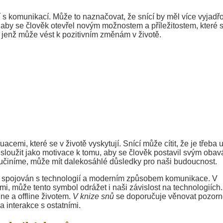
 s komunikací. Může to naznačovat, že snící by měl více vyjadř
 aby se člověk otevřel novým možnostem a příležitostem, které 
es, jenž může vést k pozitivním změnám v životě.
cemi, které se v životě vyskytují. Snící může cítit, že je třeba 
sloužit jako motivace k tomu, aby se člověk postavil svým oba
 učiníme, může mít dalekosáhlé důsledky pro naši budoucnost.
asto spojován s technologií a moderním způsobem komunikace. V
mi, může tento symbol odrážet i naši závislost na technologiích
ne a offline životem.
V knize snů
se doporučuje věnovat pozorn
 interakce s ostatními.