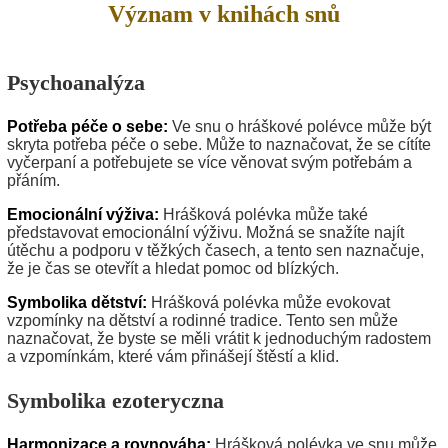
Význam v knihách snů
Psychoanalýza
Potřeba péče o sebe:
Ve snu o hráškové polévce může být
skryta potřeba péče o sebe. Může to naznačovat, že se cítíte
vyčerpaní a potřebujete se více věnovat svým potřebám a
přáním.
Emocionální výživa:
Hrášková polévka může také
představovat emocionální výživu. Možná se snažíte najít
útěchu a podporu v těžkých časech, a tento sen naznačuje,
že je čas se otevřít a hledat pomoc od blízkých.
Symbolika dětství:
Hrášková polévka může evokovat
vzpomínky na dětství a rodinné tradice. Tento sen může
naznačovat, že byste se měli vrátit k jednoduchým radostem
a vzpomínkám, které vám přinášejí štěstí a klid.
Symbolika ezoteryczna
Harmonizace a rovnováha:
Hrášková polévka ve snu může