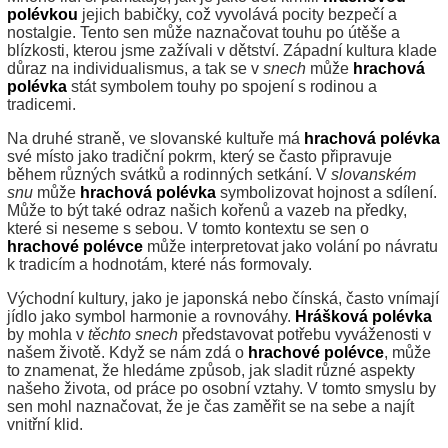
polévkou
jejich babičky, což vyvolává pocity bezpečí a
nostalgie. Tento sen může naznačovat touhu po útěše a
blízkosti, kterou jsme zažívali v dětství. Západní kultura klade
důraz na individualismus, a tak se v
snech
může
hrachová
polévka
stát symbolem touhy po spojení s rodinou a
tradicemi.
Na druhé straně, ve slovanské kultuře má
hrachová polévka
své místo jako tradiční pokrm, který se často připravuje
během různých svátků a rodinných setkání. V
slovanském
snu
může
hrachová polévka
symbolizovat hojnost a sdílení.
Může to být také odraz našich kořenů a vazeb na předky,
které si neseme s sebou. V tomto kontextu se sen o
hrachové polévce
může interpretovat jako volání po návratu
k tradicím a hodnotám, které nás formovaly.
Východní kultury, jako je japonská nebo čínská, často vnímají
jídlo jako symbol harmonie a rovnováhy.
Hrášková polévka
by mohla v
těchto snech
představovat potřebu vyváženosti v
našem životě. Když se nám zdá o
hrachové polévce
, může
to znamenat, že hledáme způsob, jak sladit různé aspekty
našeho života, od práce po osobní vztahy. V tomto smyslu by
sen mohl naznačovat, že je čas zaměřit se na sebe a najít
vnitřní klid.