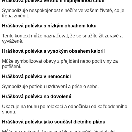
Hrášková polévka ve snu s nepříjemnou chutí
Symbolizuje nespokojenost s něčím ve vašem životě, co je
třeba změnit.
Hrášková polévka s nízkým obsahem tuku
Tento kontext může naznačovat, že se snažíte žít zdravě a
vyváženě.
Hrášková polévka s vysokým obsahem kalorií
Může symbolizovat obavy z přejídání nebo pocit viny za
potěšení.
Hrášková polévka v nemocnici
Symbolizuje potřebu uzdravení a péče o sebe.
Hrášková polévka na dovolené
Ukazuje na touhu po relaxaci a odpočinku od každodenního
shonu.
Hrášková polévka jako součást dietního plánu
Může naznačovat, že se snažíte o zdravější životní styl.