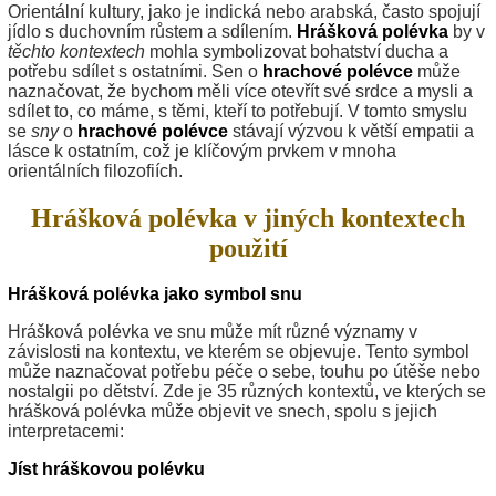
Orientální kultury, jako je indická nebo arabská, často spojují
jídlo s duchovním růstem a sdílením.
Hrášková polévka
by v
těchto kontextech
mohla symbolizovat bohatství ducha a
potřebu sdílet s ostatními. Sen o
hrachové polévce
může
naznačovat, že bychom měli více otevřít své srdce a mysli a
sdílet to, co máme, s těmi, kteří to potřebují. V tomto smyslu
se
sny
o
hrachové polévce
stávají výzvou k větší empatii a
lásce k ostatním, což je klíčovým prvkem v mnoha
orientálních filozofiích.
Hrášková polévka v jiných kontextech
použití
Hrášková polévka jako symbol snu
Hrášková polévka ve snu může mít různé významy v
závislosti na kontextu, ve kterém se objevuje. Tento symbol
může naznačovat potřebu péče o sebe, touhu po útěše nebo
nostalgii po dětství. Zde je 35 různých kontextů, ve kterých se
hrášková polévka může objevit ve snech, spolu s jejich
interpretacemi:
Jíst hráškovou polévku