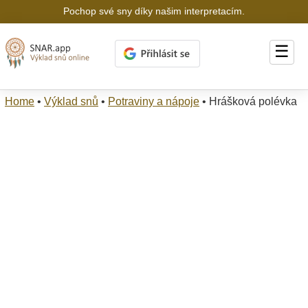
Pochop své sny díky našim interpretacím.
☰
Home
•
Výklad snů
•
Potraviny a nápoje
•
Hrášková polévka