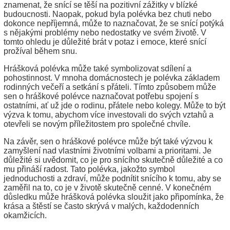
znamenat, že snící se těší na pozitivní zážitky v blízké
budoucnosti. Naopak, pokud byla polévka bez chuti nebo
dokonce nepříjemná, může to naznačovat, že se snící potýká
s nějakými problémy nebo nedostatky ve svém životě. V
tomto ohledu je důležité brát v potaz i emoce, které snící
prožíval během snu.
Hrášková polévka může také symbolizovat sdílení a
pohostinnost. V mnoha domácnostech je polévka základem
rodinných večeří a setkání s přáteli. Tímto způsobem může
sen o hráškové polévce naznačovat potřebu spojení s
ostatními, ať už jde o rodinu, přátele nebo kolegy. Může to být
výzva k tomu, abychom více investovali do svých vztahů a
otevřeli se novým příležitostem pro společné chvíle.
Na závěr, sen o hráškové polévce může být také výzvou k
zamyšlení nad vlastními životními volbami a prioritami. Je
důležité si uvědomit, co je pro snícího skutečně důležité a co
mu přináší radost. Tato polévka, jakožto symbol
jednoduchosti a zdraví, může podnítit snícího k tomu, aby se
zaměřil na to, co je v životě skutečně cenné. V konečném
důsledku může hrášková polévka sloužit jako připomínka, že
krása a štěstí se často skrývá v malých, každodenních
okamžicích.