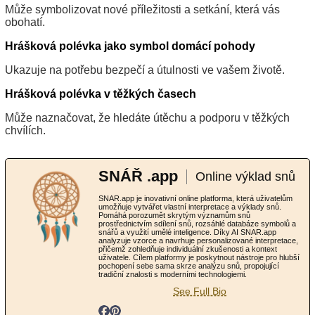
Může symbolizovat nové příležitosti a setkání, která vás
obohatí.
Hrášková polévka jako symbol domácí pohody
Ukazuje na potřebu bezpečí a útulnosti ve vašem životě.
Hrášková polévka v těžkých časech
Může naznačovat, že hledáte útěchu a podporu v těžkých
chvílích.
SNÁŘ .app
Online výklad snů
SNAR.app je inovativní online platforma, která uživatelům
umožňuje vytvářet vlastní interpretace a výklady snů.
Pomáhá porozumět skrytým významům snů
prostřednictvím sdílení snů, rozsáhlé databáze symbolů a
snářů a využití umělé inteligence. Díky AI SNAR.app
analyzuje vzorce a navrhuje personalizované interpretace,
přičemž zohledňuje individuální zkušenosti a kontext
uživatele. Cílem platformy je poskytnout nástroje pro hlubší
pochopení sebe sama skrze analýzu snů, propojující
tradiční znalosti s moderními technologiemi.
See Full Bio