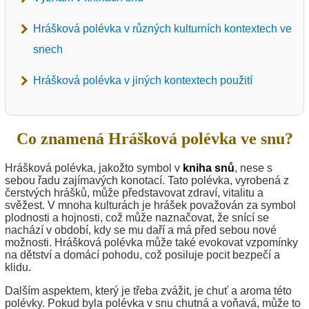
Hrášková polévka v různých kulturních kontextech ve
snech
Hrášková polévka v jiných kontextech použití
Co znamená Hrášková polévka ve snu?
Hrášková polévka, jakožto symbol v
kniha snů
, nese s
sebou řadu zajímavých konotací. Tato polévka, vyrobená z
čerstvých hrášků, může představovat zdraví, vitalitu a
svěžest. V mnoha kulturách je hrášek považován za symbol
plodnosti a hojnosti, což může naznačovat, že snící se
nachází v období, kdy se mu daří a má před sebou nové
možnosti. Hrášková polévka může také evokovat vzpomínky
na dětství a domácí pohodu, což posiluje pocit bezpečí a
klidu.
Dalším aspektem, který je třeba zvážit, je chuť a aroma této
polévky. Pokud byla polévka v snu chutná a voňavá, může to