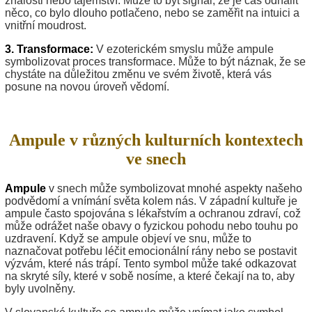
znalosti nebo tajemství. Může to být signál, že je čas odhalit
něco, co bylo dlouho potlačeno, nebo se zaměřit na intuici a
vnitřní moudrost.
3. Transformace:
V ezoterickém smyslu může ampule
symbolizovat proces transformace. Může to být náznak, že se
chystáte na důležitou změnu ve svém životě, která vás
posune na novou úroveň vědomí.
Ampule v různých kulturních kontextech
ve snech
Ampule
v snech může symbolizovat mnohé aspekty našeho
podvědomí a vnímání světa kolem nás. V západní kultuře je
ampule často spojována s lékařstvím a ochranou zdraví, což
může odrážet naše obavy o fyzickou pohodu nebo touhu po
uzdravení. Když se ampule objeví ve snu, může to
naznačovat potřebu léčit emocionální rány nebo se postavit
výzvám, které nás trápí. Tento symbol může také odkazovat
na skryté síly, které v sobě nosíme, a které čekají na to, aby
byly uvolněny.