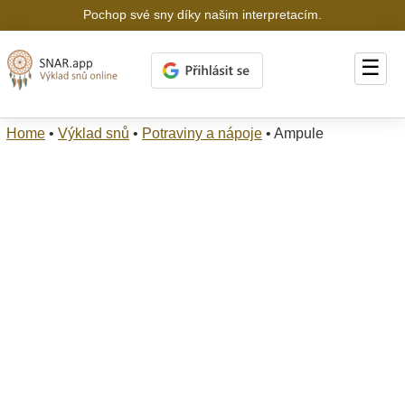
Pochop své sny díky našim interpretacím.
☰
Home
•
Výklad snů
•
Potraviny a nápoje
•
Ampule