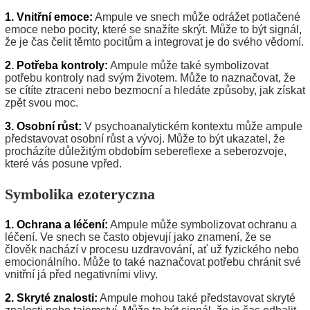
1. Vnitřní emoce:
Ampule ve snech může odrážet potlačené
emoce nebo pocity, které se snažíte skrýt. Může to být signál,
že je čas čelit těmto pocitům a integrovat je do svého vědomí.
2. Potřeba kontroly:
Ampule může také symbolizovat
potřebu kontroly nad svým životem. Může to naznačovat, že
se cítíte ztraceni nebo bezmocní a hledáte způsoby, jak získat
zpět svou moc.
3. Osobní růst:
V psychoanalytickém kontextu může ampule
představovat osobní růst a vývoj. Může to být ukazatel, že
procházíte důležitým obdobím sebereflexe a seberozvoje,
které vás posune vpřed.
Symbolika ezoteryczna
1. Ochrana a léčení:
Ampule může symbolizovat ochranu a
léčení. Ve snech se často objevují jako znamení, že se
člověk nachází v procesu uzdravování, ať už fyzického nebo
emocionálního. Může to také naznačovat potřebu chránit své
vnitřní já před negativními vlivy.
2. Skryté znalosti:
Ampule mohou také představovat skryté