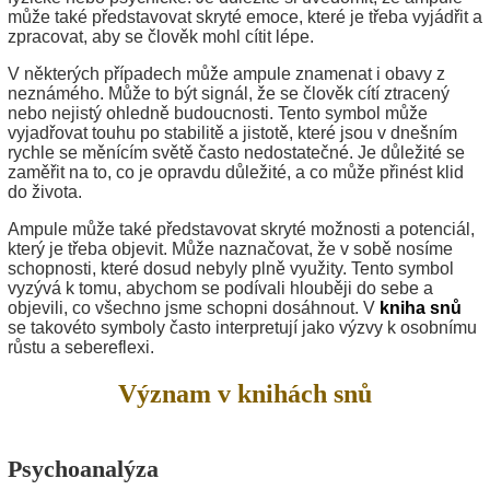
může také představovat skryté emoce, které je třeba vyjádřit a
zpracovat, aby se člověk mohl cítit lépe.
V některých případech může ampule znamenat i obavy z
neznámého. Může to být signál, že se člověk cítí ztracený
nebo nejistý ohledně budoucnosti. Tento symbol může
vyjadřovat touhu po stabilitě a jistotě, které jsou v dnešním
rychle se měnícím světě často nedostatečné. Je důležité se
zaměřit na to, co je opravdu důležité, a co může přinést klid
do života.
Ampule může také představovat skryté možnosti a potenciál,
který je třeba objevit. Může naznačovat, že v sobě nosíme
schopnosti, které dosud nebyly plně využity. Tento symbol
vyzývá k tomu, abychom se podívali hlouběji do sebe a
objevili, co všechno jsme schopni dosáhnout. V
kniha snů
se takovéto symboly často interpretují jako výzvy k osobnímu
růstu a sebereflexi.
Význam v knihách snů
Psychoanalýza