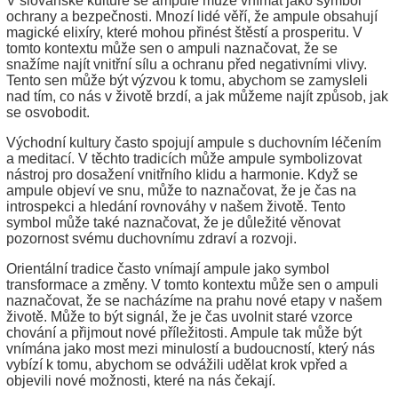
V slovanské kultuře se ampule může vnímat jako symbol
ochrany a bezpečnosti. Mnozí lidé věří, že ampule obsahují
magické elixíry, které mohou přinést štěstí a prosperitu. V
tomto kontextu může sen o ampuli naznačovat, že se
snažíme najít vnitřní sílu a ochranu před negativními vlivy.
Tento sen může být výzvou k tomu, abychom se zamysleli
nad tím, co nás v životě brzdí, a jak můžeme najít způsob, jak
se osvobodit.
Východní kultury často spojují ampule s duchovním léčením
a meditací. V těchto tradicích může ampule symbolizovat
nástroj pro dosažení vnitřního klidu a harmonie. Když se
ampule objeví ve snu, může to naznačovat, že je čas na
introspekci a hledání rovnováhy v našem životě. Tento
symbol může také naznačovat, že je důležité věnovat
pozornost svému duchovnímu zdraví a rozvoji.
Orientální tradice často vnímají ampule jako symbol
transformace a změny. V tomto kontextu může sen o ampuli
naznačovat, že se nacházíme na prahu nové etapy v našem
životě. Může to být signál, že je čas uvolnit staré vzorce
chování a přijmout nové příležitosti. Ampule tak může být
vnímána jako most mezi minulostí a budoucností, který nás
vybízí k tomu, abychom se odvážili udělat krok vpřed a
objevili nové možnosti, které na nás čekají.