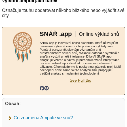
Vytvořit ampuli jako dárek
Označuje touhu obdarovat někoho blízkého nebo vyjádřit své
city.
SNÁŘ .app
Online výklad snů
SNAR.app je inovativní online platforma, která uživatelům
umožňuje vytvářet vlastní interpretace a výklady snů.
Pomáhá porozumět skrytým významům snů
prostřednictvím sdílení snů, rozsáhlé databáze symbolů a
snářů a využití umělé inteligence. Díky AI SNAR.app
analyzuje vzorce a navrhuje personalizované interpretace,
přičemž zohledňuje individuální zkušenosti a kontext
uživatele. Cílem platformy je poskytnout nástroje pro hlubší
pochopení sebe sama skrze analýzu snů, propojující
tradiční znalosti s moderními technologiemi.
See Full Bio
Obsah:
Co znamená Ampule ve snu?