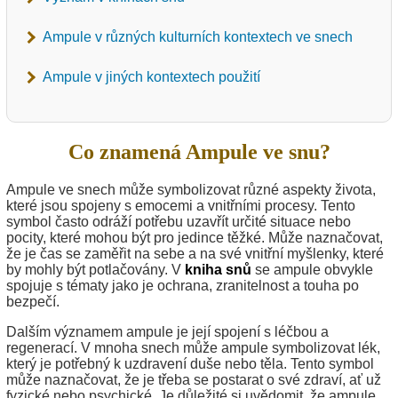
Ampule v různých kulturních kontextech ve snech
Ampule v jiných kontextech použití
Co znamená Ampule ve snu?
Ampule ve snech může symbolizovat různé aspekty života,
které jsou spojeny s emocemi a vnitřními procesy. Tento
symbol často odráží potřebu uzavřít určité situace nebo
pocity, které mohou být pro jedince těžké. Může naznačovat,
že je čas se zaměřit na sebe a na své vnitřní myšlenky, které
by mohly být potlačovány. V
kniha snů
se ampule obvykle
spojuje s tématy jako je ochrana, zranitelnost a touha po
bezpečí.
Dalším významem ampule je její spojení s léčbou a
regenerací. V mnoha snech může ampule symbolizovat lék,
který je potřebný k uzdravení duše nebo těla. Tento symbol
může naznačovat, že je třeba se postarat o své zdraví, ať už
fyzické nebo psychické. Je důležité si uvědomit, že ampule