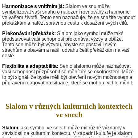
Harmonizace s vnitřním já:
Slalom ve snu může
symbolizovat vaši snahu o nalezení rovnováhy a harmonie
ve vašem životě. Tento sen naznačuje, že se snažíte vyhnout
překážkám a nalézt správnou cestu k dosažení svých cílů.
Překonávání překážek:
Slalom jako symbol může také
představovat vaši schopnost překonávat výzvy a obtíže.
Tento sen může být výzvou, abyste se postavili svým
strachům a obavám a našli odvahu čelit překážkám na vaší
cestě.
Flexibilita a adaptabilita:
Sen o slalomu může naznačovat
vaši schopnost přizpůsobit se měnícím se okolnostem. Může
to být signál, že byste měli být otevření novým možnostem a
připraveni reagovat na situace, které se mohou rychle měnit.
Slalom v různých kulturních kontextech
ve snech
Slalom
jako symbol ve snech může mít různé významy v
závislosti na kulturním kontextu. V západní kultuře je slalom