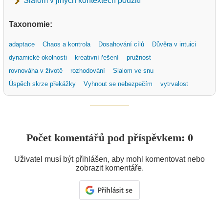
Slalom v jiných kontextech použití
Taxonomie:
adaptace
Chaos a kontrola
Dosahování cílů
Důvěra v intuici
dynamické okolnosti
kreativní řešení
pružnost
rovnováha v životě
rozhodování
Slalom ve snu
Úspěch skrze překážky
Vyhnout se nebezpečím
vytrvalost
Počet komentářů pod příspěvkem: 0
Uživatel musí být přihlášen, aby mohl komentovat nebo
zobrazit komentáře.