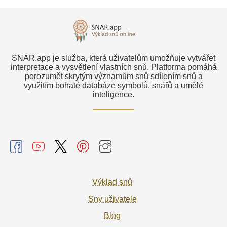
SNAR.app je služba, která uživatelům umožňuje vytvářet
interpretace a vysvětlení vlastních snů. Platforma pomáhá
porozumět skrytým významům snů sdílením snů a
využitím bohaté databáze symbolů, snářů a umělé
inteligence.
Výklad snů
Sny uživatele
Blog