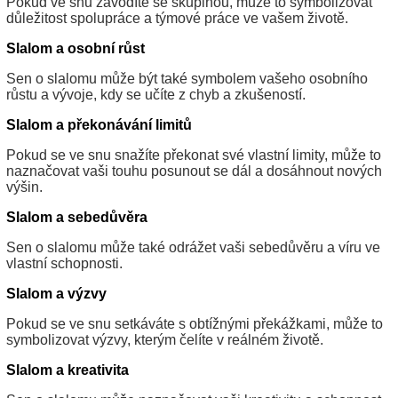
Pokud ve snu závodíte se skupinou, může to symbolizovat
důležitost spolupráce a týmové práce ve vašem životě.
Slalom a osobní růst
Sen o slalomu může být také symbolem vašeho osobního
růstu a vývoje, kdy se učíte z chyb a zkušeností.
Slalom a překonávání limitů
Pokud se ve snu snažíte překonat své vlastní limity, může to
naznačovat vaši touhu posunout se dál a dosáhnout nových
výšin.
Slalom a sebedůvěra
Sen o slalomu může také odrážet vaši sebedůvěru a víru ve
vlastní schopnosti.
Slalom a výzvy
Pokud se ve snu setkáváte s obtížnými překážkami, může to
symbolizovat výzvy, kterým čelíte v reálném životě.
Slalom a kreativita