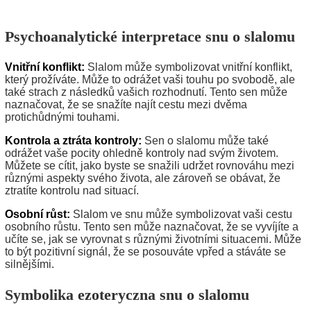
Psychoanalytické interpretace snu o slalomu
Vnitřní konflikt:
Slalom může symbolizovat vnitřní konflikt,
který prožíváte. Může to odrážet vaši touhu po svobodě, ale
také strach z následků vašich rozhodnutí. Tento sen může
naznačovat, že se snažíte najít cestu mezi dvěma
protichůdnými touhami.
Kontrola a ztráta kontroly:
Sen o slalomu může také
odrážet vaše pocity ohledně kontroly nad svým životem.
Můžete se cítit, jako byste se snažili udržet rovnováhu mezi
různými aspekty svého života, ale zároveň se obávat, že
ztratíte kontrolu nad situací.
Osobní růst:
Slalom ve snu může symbolizovat vaši cestu
osobního růstu. Tento sen může naznačovat, že se vyvíjíte a
učíte se, jak se vyrovnat s různými životními situacemi. Může
to být pozitivní signál, že se posouváte vpřed a stáváte se
silnějšími.
Symbolika ezoteryczna snu o slalomu