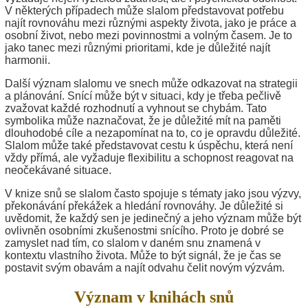
V některých případech může slalom představovat potřebu
najít rovnováhu mezi různými aspekty života, jako je práce a
osobní život, nebo mezi povinnostmi a volným časem. Je to
jako tanec mezi různými prioritami, kde je důležité najít
harmonii.
Další význam slalomu ve snech může odkazovat na strategii
a plánování. Snící může být v situaci, kdy je třeba pečlivě
zvažovat každé rozhodnutí a vyhnout se chybám. Tato
symbolika může naznačovat, že je důležité mít na paměti
dlouhodobé cíle a nezapomínat na to, co je opravdu důležité.
Slalom může také představovat cestu k úspěchu, která není
vždy přímá, ale vyžaduje flexibilitu a schopnost reagovat na
neočekávané situace.
V knize snů se slalom často spojuje s tématy jako jsou výzvy,
překonávání překážek a hledání rovnováhy. Je důležité si
uvědomit, že každý sen je jedinečný a jeho význam může být
ovlivněn osobními zkušenostmi snícího. Proto je dobré se
zamyslet nad tím, co slalom v daném snu znamená v
kontextu vlastního života. Může to být signál, že je čas se
postavit svým obavám a najít odvahu čelit novým výzvám.
Význam v knihách snů