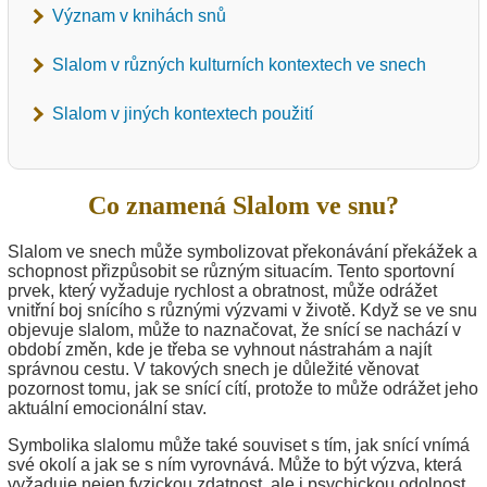
Význam v knihách snů
Slalom v různých kulturních kontextech ve snech
Slalom v jiných kontextech použití
Co znamená Slalom ve snu?
Slalom ve snech může symbolizovat překonávání překážek a
schopnost přizpůsobit se různým situacím. Tento sportovní
prvek, který vyžaduje rychlost a obratnost, může odrážet
vnitřní boj snícího s různými výzvami v životě. Když se ve snu
objevuje slalom, může to naznačovat, že snící se nachází v
období změn, kde je třeba se vyhnout nástrahám a najít
správnou cestu. V takových snech je důležité věnovat
pozornost tomu, jak se snící cítí, protože to může odrážet jeho
aktuální emocionální stav.
Symbolika slalomu může také souviset s tím, jak snící vnímá
své okolí a jak se s ním vyrovnává. Může to být výzva, která
vyžaduje nejen fyzickou zdatnost, ale i psychickou odolnost.