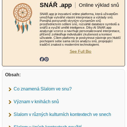
SNÁŘ .app
Online výklad snů
SNAR.app je inovativní online platforma, která uživatelům
umožňuje vytvářet vlastní interpretace a výklady snů.
Pomáhá porozumět skrytým významům snů
prostřednictvím sdílení snů, rozsáhlé databáze symbolů a
snářů a využití umělé inteligence. Díky AI SNAR.app
analyzuje vzorce a navrhuje personalizované interpretace,
přičemž zohledňuje individuální zkušenosti a kontext
uživatele. Cílem platformy je poskytnout nástroje pro hlubší
pochopení sebe sama skrze analýzu snů, propojující
tradiční znalosti s moderními technologiemi.
See Full Bio
Obsah:
Co znamená Slalom ve snu?
Význam v knihách snů
Slalom v různých kulturních kontextech ve snech