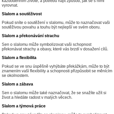
každodenním životě, a potřebu najít způsob, jak se s nimi
vyrovnat.
Slalom a soutěživost
Pokud sníte o soutěžení v slalomu, může to naznačovat vaši
soutěživou povahu a touhu být nejlepší ve svém oboru.
Slalom a překonávání strachu
Sen o slalomu může symbolizovat vaši schopnost
překonávat strachy a obavy, které vás brzdí v dosažení cílů.
Slalom a flexibilita
Pokud se ve snu úspěšně vyhýbáte překážkám, může to být
znamením vaší flexibility a schopnosti přizpůsobit se měnícím
se okolnostem.
Slalom a zábava
Sen o slalomu může také naznačovat, že se snažíte užít si
život a hledáte radost v malých věcech.
Slalom a týmová práce