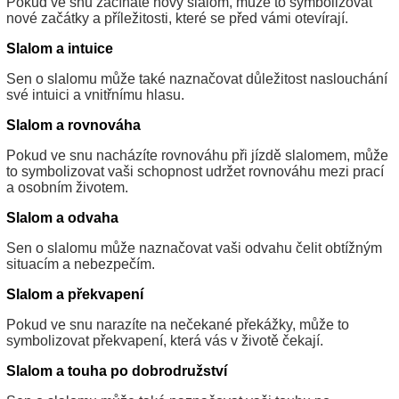
Pokud ve snu začínáte nový slalom, může to symbolizovat
nové začátky a příležitosti, které se před vámi otevírají.
Slalom a intuice
Sen o slalomu může také naznačovat důležitost naslouchání
své intuici a vnitřnímu hlasu.
Slalom a rovnováha
Pokud ve snu nacházíte rovnováhu při jízdě slalomem, může
to symbolizovat vaši schopnost udržet rovnováhu mezi prací
a osobním životem.
Slalom a odvaha
Sen o slalomu může naznačovat vaši odvahu čelit obtížným
situacím a nebezpečím.
Slalom a překvapení
Pokud ve snu narazíte na nečekané překážky, může to
symbolizovat překvapení, která vás v životě čekají.
Slalom a touha po dobrodružství