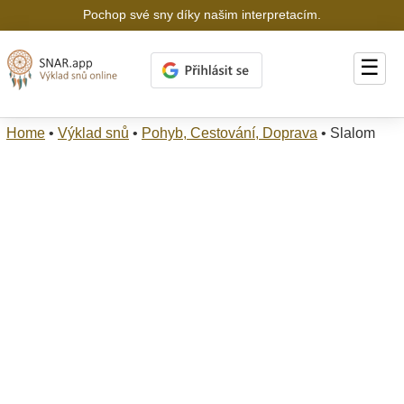
Pochop své sny díky našim interpretacím.
☰
Home
•
Výklad snů
•
Pohyb, Cestování, Doprava
•
Slalom