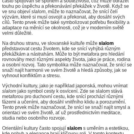
často spojován se sportem a soutěživostí, což může odrážet
touhu po úspěchu a překonávání překážek v životě. Když se
ve snu objeví
slalom
, může to naznačovat, že snící čelí
výzvám, které si musí osvojit a překonat, aby dosáhl svých
cílů. Tento prvek může také symbolizovat potřebu flexibility a
adaptace na měnící se okolnosti, což je v moderním světě
velmi důležité.
Na druhou stranu, ve slovanské kultuře může
slalom
představovat cestu životem, kde se snící vyhýbá různým
překážkám a nástrahám. Může to být metafora pro hledání
rovnováhy mezi různými aspekty života, jako je práce, rodina
a osobní rozvoj. Tato symbolika může naznačovat, že snící se
snaží najít harmonii ve svém životě a hledá způsoby, jak se
vyhnout konfliktům a stresu.
Východní kultury, jako je například japonská, mohou vnímat
slalom
jako symbol cesty k osvícení. Zde se slalom stává
metaforou pro duchovní cestu, kde snící prochází různými
fázemi a učeními, aby dosáhl vnitřního klidu a porozumění.
Tento prvek může naznačovat, že snící se snaží najít smysl a
orientaci ve svém životě, ať už prostřednictvím meditace,
studia nebo osobního rozvoje.
Orientální kultury často spojují
slalom
s uměním a estetikou,
kde pohyb a elegance hrají klíčovou roli. V tomto kontextu