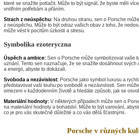
které se snažíte potlačit. Může to být signál, že byste měli ví
vnitřním potřebám a přáním.
Strach z neúspěchu:
Na druhou stranu, sen o Porsche může
z neúspěchu. Může to být odraz vašich obav z toho, že nedosá
může vést k pocitům úzkosti a stresu.
Symbolika ezoteryczna
Úspěch a ambice:
Sen o Porsche může symbolizovat vaše t
uznání. Tento sen naznačuje, že se snažíte dosáhnout svých c
a energii, abyste to dokázali.
Svoboda a nezávislost:
Porsche jako symbol luxusu a rychl
představovat vaši touhu po svobodě a nezávislosti. Sen může 
omezeni v každodenním životě a hledáte způsob, jak se osvob
Materiální hodnoty:
V některých případech může sen o Porsche
na materiální hodnoty a bohatství. Může to být varování, abyst
co je pro vás skutečně důležité a co vás dělá šťastnými.
Porsche v různých kul