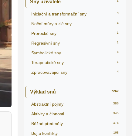
Sny uživatele
6
Iniciační a transformační sny
3
Noční můry a zlé sny
4
Prorocké sny
1
Regresivní sny
1
Symbolické sny
4
Terapeutické sny
1
Zpracovávající sny
4
Výklad snů
7262
Abstraktní pojmy
586
Aktivity a činnosti
345
Běžné předměty
474
Boj a konflikty
168