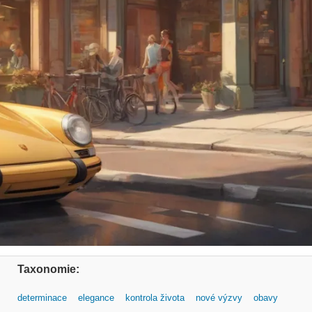
Taxonomie:
determinace
elegance
kontrola života
nové výzvy
obavy