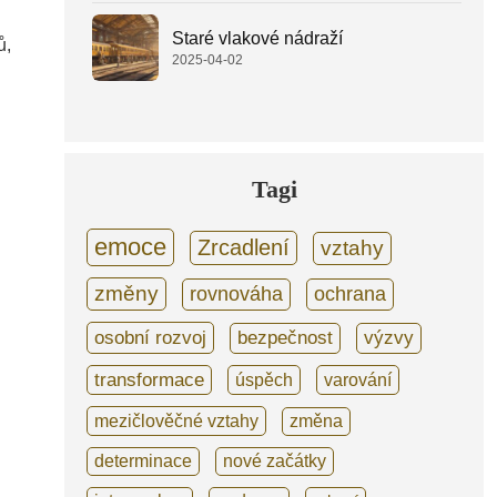
Staré vlakové nádraží
ů,
2025-04-02
Tagi
emoce
Zrcadlení
vztahy
změny
rovnováha
ochrana
osobní rozvoj
bezpečnost
výzvy
transformace
úspěch
varování
mezičlověčné vztahy
změna
determinace
nové začátky