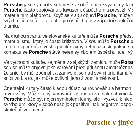
Porsche
jako symbol v
snu
nese v sobě mnohé významy, které s
Porsche
často spojováno s luxusem, úspěchem a prestiží. V
materiálním blahobytu. Když se v
snu
objeví
Porsche
, může t
svých cílů a snů. Tato touha po úspěchu je v západní společno
triumfu.
Na druhou stranu, ve slovanské kultuře může
Porsche
předst
materialismu, který je často kritizován. V
snu
může
Porsche
o
Tento rozpor může vést k pocitům viny nebo úzkosti, pokud sn
kontextu se
Porsche
stává nejen symbolem úspěchu, ale i vý
Ve východní kultuře, zejména v asijských zemích, může
Pors
snu
se může objevit jako varování před přílišnou ambiciózno
že snící by měl zpomalit a zamyslet se nad svými prioritami. 
snící volí, a to, jak může ovlivnit jeho životní směřování.
Orientální kultury často kladou důraz na rovnováhu a harmonii
rovnováhy. Může to být varování, že honba za materiálními st
Porsche
může být nejen symbolem touhy, ale i výzvou k hled
symbolem, který v sobě nese jak pozitivní, tak negativní aspek
skutečně znamená.
Porsche v jinýc