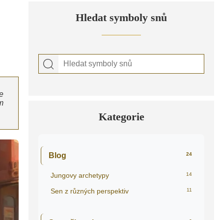
Hledat symboly snů
je
m
Kategorie
Blog
24
Jungovy archetypy
14
Sen z různých perspektiv
11