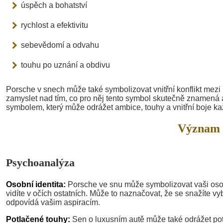
úspěch a bohatství
rychlost a efektivitu
sebevědomí a odvahu
touhu po uznání a obdivu
Porsche v snech může také symbolizovat vnitřní konflikt mezi
zamyslet nad tím, co pro něj tento symbol skutečně znamená a
symbolem, který může odrážet ambice, touhy a vnitřní boje ka
Význam 
Psychoanalýza
Osobní identita:
Porsche ve snu může symbolizovat vaši osobn
vidíte v očích ostatních. Může to naznačovat, že se snažíte vy
odpovídá vašim aspiracím.
Potlačené touhy:
Sen o luxusním autě může také odrážet po