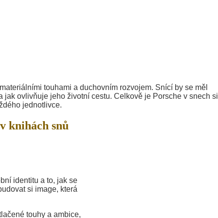
 materiálními touhami a duchovním rozvojem. Snící by se měl
 jak ovlivňuje jeho životní cestu. Celkově je Porsche v snech s
ždého jednotlivce.
v knihách snů
í identitu a to, jak se
budovat si image, která
tlačené touhy a ambice,