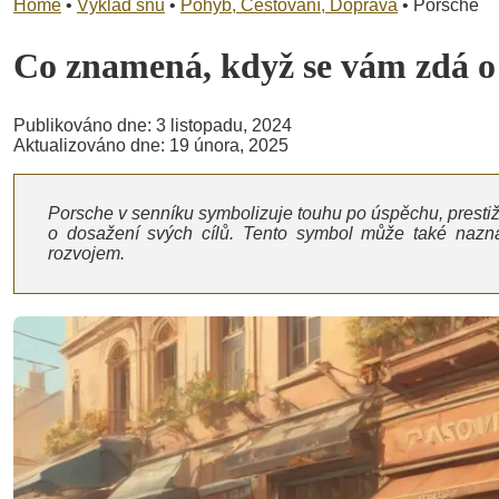
Home
•
Výklad snů
•
Pohyb, Cestování, Doprava
•
Porsche
Co znamená, když se vám zdá 
Publikováno dne: 3 listopadu, 2024
Aktualizováno dne: 19 února, 2025
Porsche v senníku symbolizuje touhu po úspěchu, prestiži a 
o dosažení svých cílů. Tento symbol může také naznač
rozvojem.