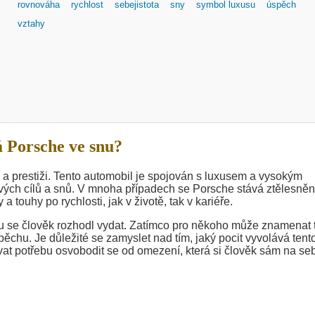
rovnováha
rychlost
sebejistota
sny
symbol luxusu
úspěch
vztahy
 Porsche ve snu?
a prestiži. Tento automobil je spojován s luxusem a vysokým
vých cílů a snů. V mnoha případech se Porsche stává ztělesně
 a touhy po rychlosti, jak v životě, tak v kariéře.
ou se člověk rozhodl vydat. Zatímco pro někoho může znamenat
ěchu. Je důležité se zamyslet nad tím, jaký pocit vyvolává tent
at potřebu osvobodit se od omezení, která si člověk sám na se