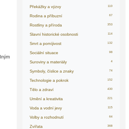
Překážky a výzvy
110
Rodina a příbuzní
67
Rostliny a příroda
353
Slavní historické osobnosti
114
Smrt a pomíjivost
132
Sociální situace
98
ilným
Suroviny a materiály
4
Symboly, číslice a znaky
74
Technologie a pokrok
152
Tělo a zdraví
430
Umění a kreativita
221
Voda a vodní jevy
115
Volby a rozhodnutí
64
Zvířata
368