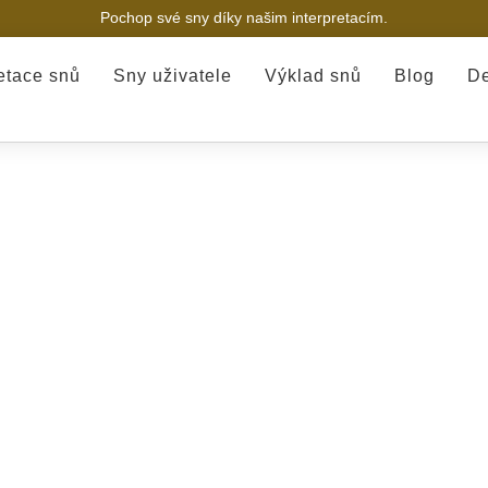
Pochop své sny díky našim interpretacím.
retace snů
Sny uživatele
Výklad snů
Blog
De