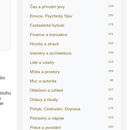
Čas a přírodní jevy
129
Emoce, Psychický Stav
250
Fantastické bytosti
175
Finance a transakce
221
Hrozby a strach
333
Interiéry a architektura
234
Lidé a vztahy
313
Místa a prostory
456
ním
Moc a autorita
95
Oblečení a vzhled
227
 touhu
o
Oslavy a rituály
161
be
Pohyb, Cestování, Doprava
170
Potraviny a nápoje
423
Práce a povolání
200