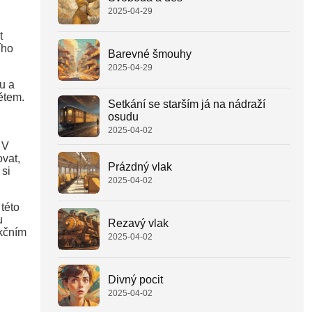
2025-04-29
t
ího
Barevné šmouhy
2025-04-29
u a
ětem.
Setkání se starším já na nádraží
osudu
2025-04-02
 V
vat,
Prázdný vlak
 si
2025-04-02
této
u
Rezavý vlak
nkčním
2025-04-02
Divný pocit
2025-04-02