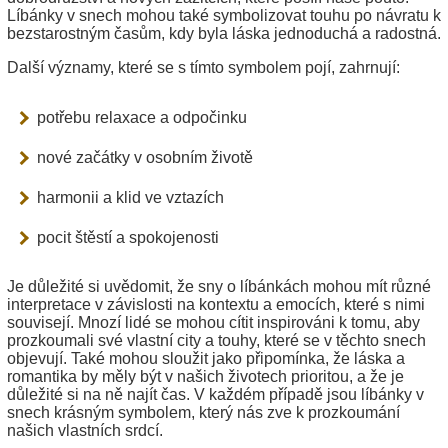
Líbánky v snech mohou také symbolizovat touhu po návratu k
bezstarostným časům, kdy byla láska jednoduchá a radostná.
Další významy, které se s tímto symbolem pojí, zahrnují:
potřebu relaxace a odpočinku
nové začátky v osobním životě
harmonii a klid ve vztazích
pocit štěstí a spokojenosti
Je důležité si uvědomit, že sny o líbánkách mohou mít různé
interpretace v závislosti na kontextu a emocích, které s nimi
souvisejí. Mnozí lidé se mohou cítit inspirováni k tomu, aby
prozkoumali své vlastní city a touhy, které se v těchto snech
objevují. Také mohou sloužit jako připomínka, že láska a
romantika by měly být v našich životech prioritou, a že je
důležité si na ně najít čas. V každém případě jsou líbánky v
snech krásným symbolem, který nás zve k prozkoumání
našich vlastních srdcí.