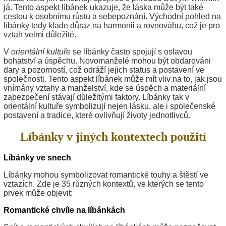
já. Tento aspekt líbánek ukazuje, že láska může být také
cestou k osobnímu růstu a sebepoznání. Východní pohled na
líbánky tedy klade důraz na harmonii a rovnováhu, což je pro
vztah velmi důležité.
V
orientální kultuře
se líbánky často spojují s oslavou
bohatství a úspěchu. Novomanželé mohou být obdarováni
dary a pozorností, což odráží jejich status a postavení ve
společnosti. Tento aspekt líbánek může mít vliv na to, jak jsou
vnímány vztahy a manželství, kde se úspěch a materiální
zabezpečení stávají důležitými faktory. Líbánky tak v
orientální kultuře symbolizují nejen lásku, ale i společenské
postavení a tradice, které ovlivňují životy jednotlivců.
Líbánky v jiných kontextech použití
Líbánky ve snech
Líbánky mohou symbolizovat romantické touhy a štěstí ve
vztazích. Zde je 35 různých kontextů, ve kterých se tento
prvek může objevit:
Romantické chvíle na líbánkách