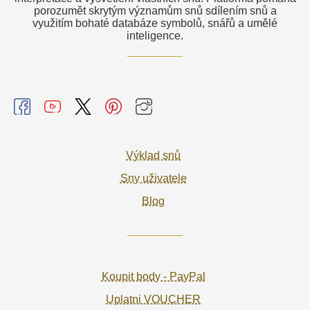
porozumět skrytým významům snů sdílením snů a
využitím bohaté databáze symbolů, snářů a umělé
inteligence.
Výklad snů
Sny uživatele
Blog
Koupit body - PayPal
Uplatni VOUCHER