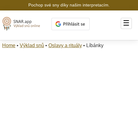
Pochop své sny díky našim interpretacím.
☰
Home
•
Výklad snů
•
Oslavy a rituály
•
Líbánky