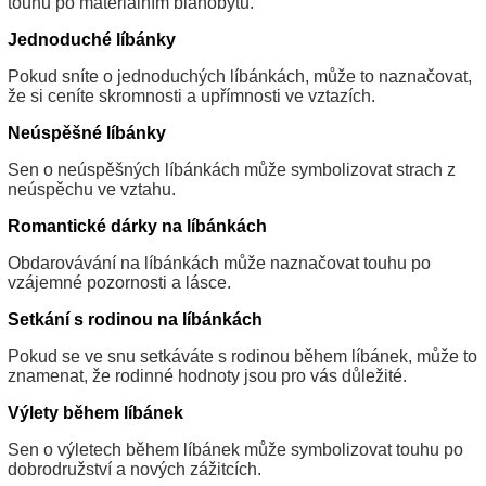
touhu po materiálním blahobytu.
Jednoduché líbánky
Pokud sníte o jednoduchých líbánkách, může to naznačovat,
že si ceníte skromnosti a upřímnosti ve vztazích.
Neúspěšné líbánky
Sen o neúspěšných líbánkách může symbolizovat strach z
neúspěchu ve vztahu.
Romantické dárky na líbánkách
Obdarovávání na líbánkách může naznačovat touhu po
vzájemné pozornosti a lásce.
Setkání s rodinou na líbánkách
Pokud se ve snu setkáváte s rodinou během líbánek, může to
znamenat, že rodinné hodnoty jsou pro vás důležité.
Výlety během líbánek
Sen o výletech během líbánek může symbolizovat touhu po
dobrodružství a nových zážitcích.