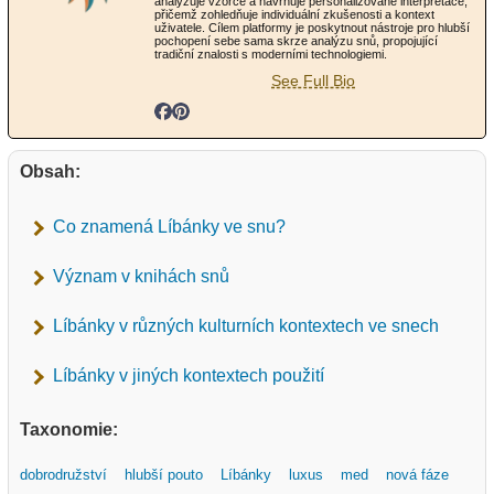
analyzuje vzorce a navrhuje personalizované interpretace,
přičemž zohledňuje individuální zkušenosti a kontext
uživatele. Cílem platformy je poskytnout nástroje pro hlubší
pochopení sebe sama skrze analýzu snů, propojující
tradiční znalosti s moderními technologiemi.
See Full Bio
Obsah:
Co znamená Líbánky ve snu?
Význam v knihách snů
Líbánky v různých kulturních kontextech ve snech
Líbánky v jiných kontextech použití
Taxonomie:
dobrodružství
hlubší pouto
Líbánky
luxus
med
nová fáze