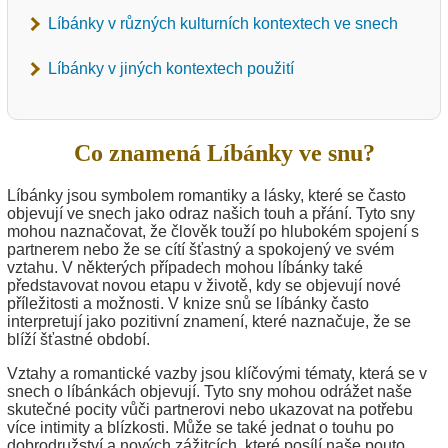
Líbánky v různých kulturních kontextech ve snech
Líbánky v jiných kontextech použití
Co znamená Líbánky ve snu?
Líbánky jsou symbolem romantiky a lásky, které se často
objevují ve snech jako odraz našich touh a přání. Tyto sny
mohou naznačovat, že člověk touží po hlubokém spojení s
partnerem nebo že se cítí šťastný a spokojený ve svém
vztahu. V některých případech mohou líbánky také
představovat novou etapu v životě, kdy se objevují nové
příležitosti a možnosti. V knize snů se líbánky často
interpretují jako pozitivní znamení, které naznačuje, že se
blíží šťastné období.
Vztahy a romantické vazby jsou klíčovými tématy, která se v
snech o líbánkách objevují. Tyto sny mohou odrážet naše
skutečné pocity vůči partnerovi nebo ukazovat na potřebu
více intimity a blízkosti. Může se také jednat o touhu po
dobrodružství a nových zážitcích, které posílí naše pouto.