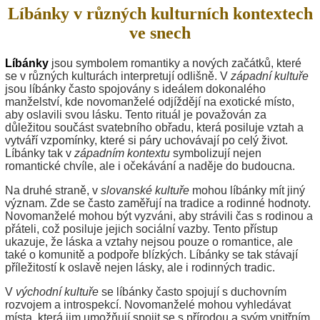
Líbánky v různých kulturních kontextech
ve snech
Líbánky
jsou symbolem romantiky a nových začátků, které
se v různých kulturách interpretují odlišně. V
západní kultuře
jsou líbánky často spojovány s ideálem dokonalého
manželství, kde novomanželé odjíždějí na exotické místo,
aby oslavili svou lásku. Tento rituál je považován za
důležitou součást svatebního obřadu, která posiluje vztah a
vytváří vzpomínky, které si páry uchovávají po celý život.
Líbánky tak v
západním kontextu
symbolizují nejen
romantické chvíle, ale i očekávání a naděje do budoucna.
Na druhé straně, v
slovanské kultuře
mohou líbánky mít jiný
význam. Zde se často zaměřují na tradice a rodinné hodnoty.
Novomanželé mohou být vyzváni, aby strávili čas s rodinou a
přáteli, což posiluje jejich sociální vazby. Tento přístup
ukazuje, že láska a vztahy nejsou pouze o romantice, ale
také o komunitě a podpoře blízkých. Líbánky se tak stávají
příležitostí k oslavě nejen lásky, ale i rodinných tradic.
V
východní kultuře
se líbánky často spojují s duchovním
rozvojem a introspekcí. Novomanželé mohou vyhledávat
místa, která jim umožňují spojit se s přírodou a svým vnitřním