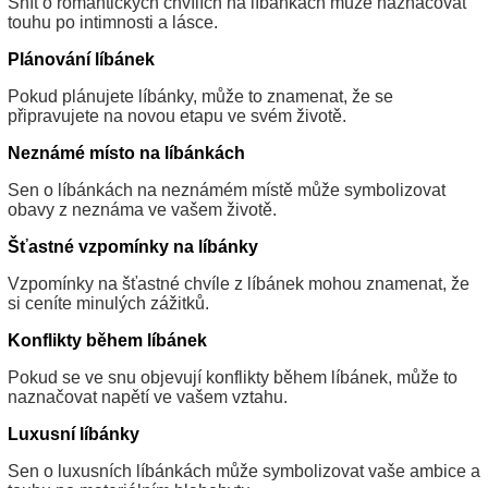
Snít o romantických chvílích na líbánkách může naznačovat
touhu po intimnosti a lásce.
Plánování líbánek
Pokud plánujete líbánky, může to znamenat, že se
připravujete na novou etapu ve svém životě.
Neznámé místo na líbánkách
Sen o líbánkách na neznámém místě může symbolizovat
obavy z neznáma ve vašem životě.
Šťastné vzpomínky na líbánky
Vzpomínky na šťastné chvíle z líbánek mohou znamenat, že
si ceníte minulých zážitků.
Konflikty během líbánek
Pokud se ve snu objevují konflikty během líbánek, může to
naznačovat napětí ve vašem vztahu.
Luxusní líbánky
Sen o luxusních líbánkách může symbolizovat vaše ambice a