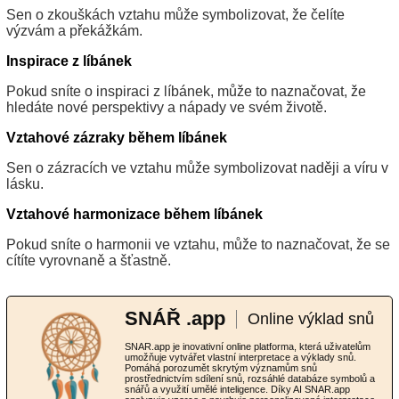
Sen o zkouškách vztahu může symbolizovat, že čelíte
výzvám a překážkám.
Inspirace z líbánek
Pokud sníte o inspiraci z líbánek, může to naznačovat, že
hledáte nové perspektivy a nápady ve svém životě.
Vztahové zázraky během líbánek
Sen o zázracích ve vztahu může symbolizovat naději a víru v
lásku.
Vztahové harmonizace během líbánek
Pokud sníte o harmonii ve vztahu, může to naznačovat, že se
cítíte vyrovnaně a šťastně.
SNÁŘ .app
Online výklad snů
SNAR.app je inovativní online platforma, která uživatelům
umožňuje vytvářet vlastní interpretace a výklady snů.
Pomáhá porozumět skrytým významům snů
prostřednictvím sdílení snů, rozsáhlé databáze symbolů a
snářů a využití umělé inteligence. Díky AI SNAR.app