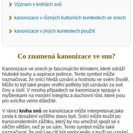
Význam v knihách snů
kanonizace v různých kulturních kontextech ve snech
kanonizace v jiných kontextech použití
Co znamená kanonizace ve snu?
Kanonizace ve snech je fascinujícím tématem, které odráží
hluboké touhy a aspirace jedince. Tento symbol může
naznačovat, že snící hledá uznání a hodnotu ve svém životě.
Může to být také projev vnitřní potřeby být uznáván za své
činy a úsilí. V mnoha případech se kanonizace spojuje s
myšlenkami na morální integritu a duchovní růst, které jsou
pro snícího velmi důležité.
V rámci
kniha snů
se kanonizace může interpretovat jako
cesta k dosažení vyššího stavu bytí. Snící může toužit po
transcendentním zážitku, který by mu umožnil spojit se s
něčím větším, než je on sám. Tento symbol může také
naznačovat, že snící se cítí být nedoceněn a touží po uznání