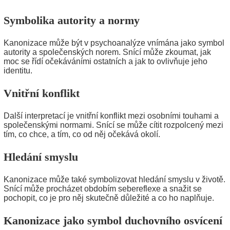
Symbolika autority a normy
Kanonizace může být v psychoanalýze vnímána jako symbol
autority a společenských norem. Snící může zkoumat, jak
moc se řídí očekáváními ostatních a jak to ovlivňuje jeho
identitu.
Vnitřní konflikt
Další interpretací je vnitřní konflikt mezi osobními touhami a
společenskými normami. Snící se může cítit rozpolcený mezi
tím, co chce, a tím, co od něj očekává okolí.
Hledání smyslu
Kanonizace může také symbolizovat hledání smyslu v životě.
Snící může procházet obdobím sebereflexe a snažit se
pochopit, co je pro něj skutečně důležité a co ho naplňuje.
Kanonizace jako symbol duchovního osvícení