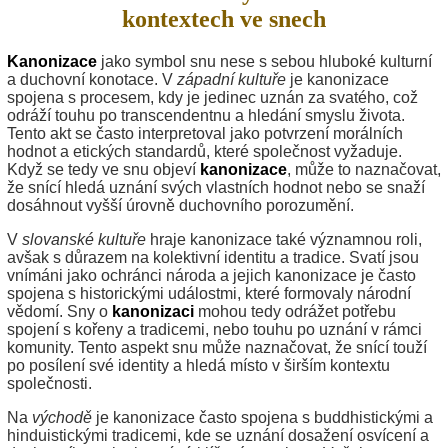
kontextech ve snech
Kanonizace
jako symbol snu nese s sebou hluboké kulturní
a duchovní konotace. V
západní kultuře
je kanonizace
spojena s procesem, kdy je jedinec uznán za svatého, což
odráží touhu po transcendentnu a hledání smyslu života.
Tento akt se často interpretoval jako potvrzení morálních
hodnot a etických standardů, které společnost vyžaduje.
Když se tedy ve snu objeví
kanonizace
, může to naznačovat,
že snící hledá uznání svých vlastních hodnot nebo se snaží
dosáhnout vyšší úrovně duchovního porozumění.
V
slovanské kultuře
hraje kanonizace také významnou roli,
avšak s důrazem na kolektivní identitu a tradice. Svatí jsou
vnímáni jako ochránci národa a jejich kanonizace je často
spojena s historickými událostmi, které formovaly národní
vědomí. Sny o
kanonizaci
mohou tedy odrážet potřebu
spojení s kořeny a tradicemi, nebo touhu po uznání v rámci
komunity. Tento aspekt snu může naznačovat, že snící touží
po posílení své identity a hledá místo v širším kontextu
společnosti.
Na
východě
je kanonizace často spojena s buddhistickými a
hinduistickými tradicemi, kde se uznání dosažení osvícení a