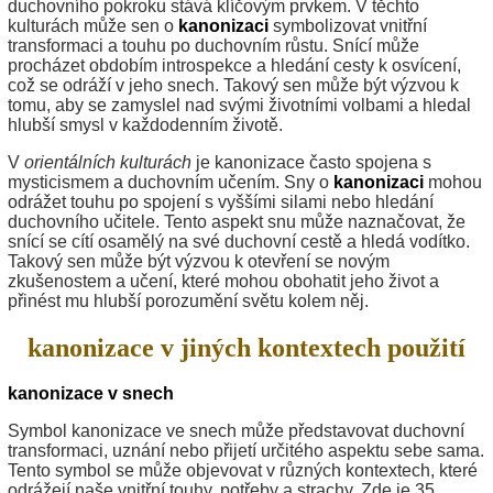
duchovního pokroku stává klíčovým prvkem. V těchto
kulturách může sen o
kanonizaci
symbolizovat vnitřní
transformaci a touhu po duchovním růstu. Snící může
procházet obdobím introspekce a hledání cesty k osvícení,
což se odráží v jeho snech. Takový sen může být výzvou k
tomu, aby se zamyslel nad svými životními volbami a hledal
hlubší smysl v každodenním životě.
V
orientálních kulturách
je kanonizace často spojena s
mysticismem a duchovním učením. Sny o
kanonizaci
mohou
odrážet touhu po spojení s vyššími silami nebo hledání
duchovního učitele. Tento aspekt snu může naznačovat, že
snící se cítí osamělý na své duchovní cestě a hledá vodítko.
Takový sen může být výzvou k otevření se novým
zkušenostem a učení, které mohou obohatit jeho život a
přinést mu hlubší porozumění světu kolem něj.
kanonizace v jiných kontextech použití
kanonizace v snech
Symbol kanonizace ve snech může představovat duchovní
transformaci, uznání nebo přijetí určitého aspektu sebe sama.
Tento symbol se může objevovat v různých kontextech, které
odrážejí naše vnitřní touhy, potřeby a strachy. Zde je 35