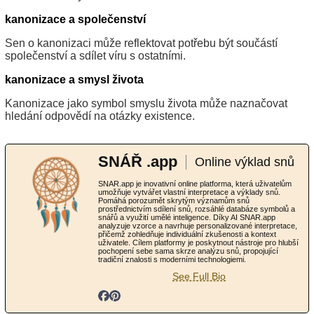
kanonizace a společenství
Sen o kanonizaci může reflektovat potřebu být součástí
společenství a sdílet víru s ostatními.
kanonizace a smysl života
Kanonizace jako symbol smyslu života může naznačovat
hledání odpovědí na otázky existence.
SNÁŘ .app
Online výklad snů
SNAR.app je inovativní online platforma, která uživatelům
umožňuje vytvářet vlastní interpretace a výklady snů.
Pomáhá porozumět skrytým významům snů
prostřednictvím sdílení snů, rozsáhlé databáze symbolů a
snářů a využití umělé inteligence. Díky AI SNAR.app
analyzuje vzorce a navrhuje personalizované interpretace,
přičemž zohledňuje individuální zkušenosti a kontext
uživatele. Cílem platformy je poskytnout nástroje pro hlubší
pochopení sebe sama skrze analýzu snů, propojující
tradiční znalosti s moderními technologiemi.
See Full Bio