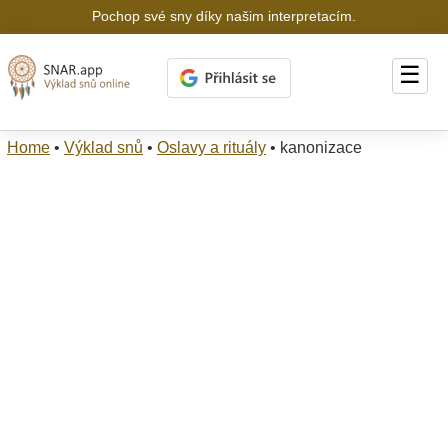
Pochop své sny díky našim interpretacím.
☰
Home
•
Výklad snů
•
Oslavy a rituály
•
kanonizace