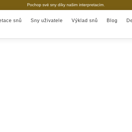
Pochop své sny díky našim interpretacím.
retace snů
Sny uživatele
Výklad snů
Blog
De