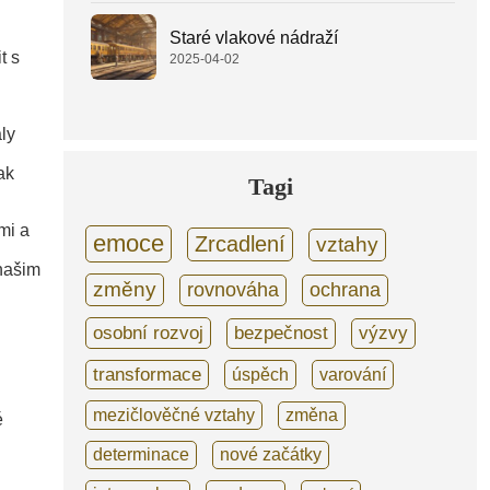
Staré vlakové nádraží
t s
2025-04-02
aly
ak
Tagi
mi a
emoce
Zrcadlení
vztahy
u
našim
změny
rovnováha
ochrana
osobní rozvoj
bezpečnost
výzvy
transformace
úspěch
varování
mezičlověčné vztahy
změna
é
determinace
nové začátky