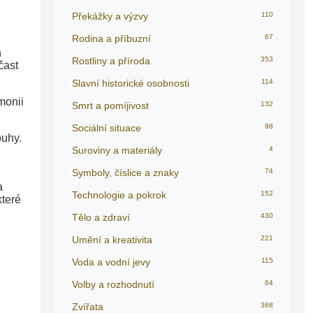
Překážky a výzvy
110
Rodina a příbuzní
67
h
Rostliny a příroda
353
čast
Slavní historické osobnosti
114
monii
Smrt a pomíjivost
132
Sociální situace
98
ouhy.
Suroviny a materiály
4
Symboly, číslice a znaky
74
a
Technologie a pokrok
152
které
Tělo a zdraví
430
Umění a kreativita
221
Voda a vodní jevy
115
Volby a rozhodnutí
64
Zvířata
368