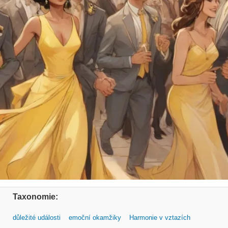
Taxonomie:
důležité události
emoční okamžiky
Harmonie v vztazích