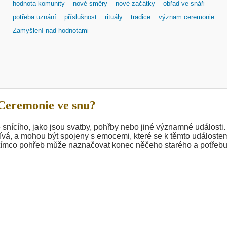
hodnota komunity
nové směry
nové začátky
obřad ve snáři
potřeba uznání
příslušnost
rituály
tradice
význam ceremonie
Zamyšlení nad hodnotami
Ceremonie ve snu?
snícího, jako jsou svatby, pohřby nebo jiné významné události.
ívá, a mohou být spojeny s emocemi, které se k těmto událoste
atímco pohřeb může naznačovat konec něčeho starého a potřebu