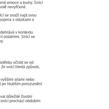
né emoce a touhy. Snící
ivotě nevyřčené.
í se snaží najít svou
spojena s otázkami o
dehrává v kontextu
 ostatními. Snící se
ky.
třebu očistit se od
 že snící hledá způsob,
 vyššími silami nebo
ží po hlubším porozumění
t důležité životní
snící prochází obdobím