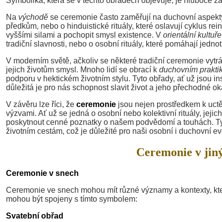
Symbolika, která se v těchto obřadech objevuje, je hluboce za
Na
východě
se ceremonie často zaměřují na duchovní aspekty ž
předkům, nebo o hinduistické rituály, které oslavují cyklus re
vyššími silami a pochopit smysl existence. V
orientální kultuře
tradiční slavnosti, nebo o osobní rituály, které pomáhají jednotl
V moderním světě, ačkoliv se některé tradiční ceremonie vytrácej
jejich životům smysl. Mnoho lidí se obrací k
duchovním prakt
podporu v hektickém životním stylu. Tyto obřady, ať už jsou in
důležitá je pro nás schopnost slavit život a jeho přechodné o
V závěru lze říci, že
ceremonie
jsou nejen prostředkem k uctě
výzvami. Ať už se jedná o osobní nebo kolektivní rituály, je
poskytnout cenné poznatky o našem podvědomí a touhách. T
životním cestám, což je důležité pro naši osobní i duchovní ev
Ceremonie v jiný
Ceremonie v snech
Ceremonie ve snech mohou mít různé významy a kontexty, které
mohou být spojeny s tímto symbolem:
Svatební obřad