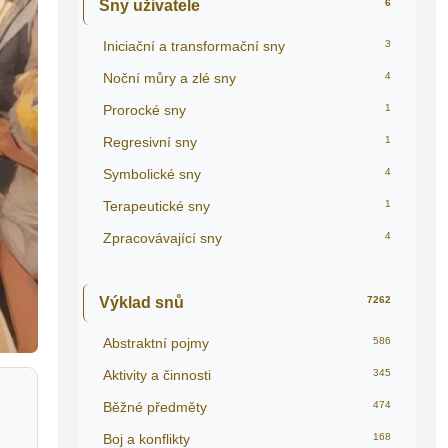
Sny uživatele
6
Iniciační a transformační sny
3
Noční můry a zlé sny
4
Prorocké sny
1
Regresivní sny
1
Symbolické sny
4
Terapeutické sny
1
Zpracovávající sny
4
Výklad snů
7262
Abstraktní pojmy
586
Aktivity a činnosti
345
Běžné předměty
474
Boj a konflikty
168