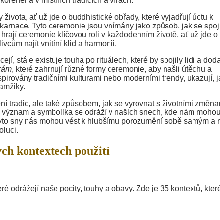
kořeněná v místních tradicích a vírách.
ivota, ať už jde o buddhistické obřady, které vyjadřují úctu k
inkarnace. Tyto ceremonie jsou vnímány jako způsob, jak se spoji
hrají ceremonie klíčovou roli v každodenním životě, ať už jde o
ivcům najít vnitřní klid a harmonii.
í, stále existuje touha po rituálech, které by spojily lidi a dod
ikám
, které zahrnují různé formy ceremonie, aby našli útěchu a
spirovány tradičními kulturami nebo moderními trendy, ukazují, j
kamžiky.
ní tradic, ale také způsobem, jak se vyrovnat s životními změna
jich význam a symbolika se odráží v našich snech, kde nám moho
yto sny nás mohou vést k hlubšímu porozumění sobě samým a 
oluci.
ch kontextech použití
 odrážejí naše pocity, touhy a obavy. Zde je 35 kontextů, kter