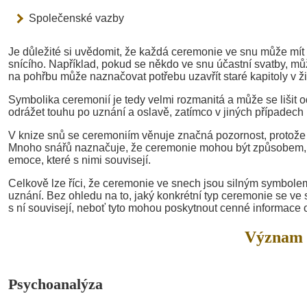
Společenské vazby
Je důležité si uvědomit, že každá ceremonie ve snu může mít
snícího. Například, pokud se někdo ve snu účastní svatby, mů
na pohřbu může naznačovat potřebu uzavřít staré kapitoly v ži
Symbolika ceremonií je tedy velmi rozmanitá a může se lišit
odrážet touhu po uznání a oslavě, zatímco v jiných případec
V knize snů se ceremoniím věnuje značná pozornost, protože 
Mnoho snářů naznačuje, že ceremonie mohou být způsobem, j
emoce, které s nimi souvisejí.
Celkově lze říci, že ceremonie ve snech jsou silným symbolem, 
uznání. Bez ohledu na to, jaký konkrétní typ ceremonie se ve 
s ní souvisejí, neboť tyto mohou poskytnout cenné informace o
Význam 
Psychoanalýza