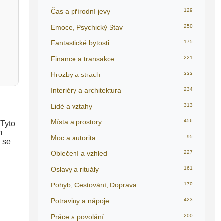
Čas a přírodní jevy
129
Emoce, Psychický Stav
250
Fantastické bytosti
175
Finance a transakce
221
Hrozby a strach
333
Interiéry a architektura
234
Lidé a vztahy
313
Místa a prostory
456
 Tyto
m
Moc a autorita
95
 se
Oblečení a vzhled
227
Oslavy a rituály
161
Pohyb, Cestování, Doprava
170
Potraviny a nápoje
423
Práce a povolání
200