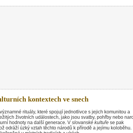
lturních kontextech ve snech
ýznamné rituály, které spojují jednotlivce s jejich komunitou a
ežitých životních událostech, jako jsou svatby, pohřby nebo nar
kulturní hodnoty na další generace. V
slovanské kultuře
se pak
ž odráží úzký vztah těchto národů k přírodě a jejímu koloběhu.