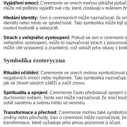
Vyjádření emocí:
Ceremonie ve snech mohou odrážet potlače
může mít potřebu vyjádřit své city, které zůstávají v reálném ž
Hledání identity:
Sen o ceremoniích může naznačovat, že sníc
identitu nebo místo ve společnosti. Tato symbolika může být 
osobní hodnotě a sebeúctě.
Strach z veřejného vystoupení:
Pokud se sen o ceremonii o
veřejného vystoupení, může to naznačovat strach z posuzování
může cítit vystavený a zranitelný, což odráží jeho obavy z kriti
Symbolika ezoteryczna
Rituální očištění:
Ceremonie ve snech mohou symbolizovat po
negativních emocí nebo myšlenek. Tato symbolika naznačuje,
jak se zbavit starých zátěží a začít znovu.
Spiritualita a spojení:
Ceremonie často představují spojení s
duchovním světem. Tento sen může naznačovat, že snící tou
sobě samému a svému místu ve vesmíru.
Transformace a přechod:
Ceremonie mohou také symbolizova
změny nebo přechody. Sen o ceremonii může naznačovat, že 
transformace, které vyžaduje jeho plnou pozornost a účast.