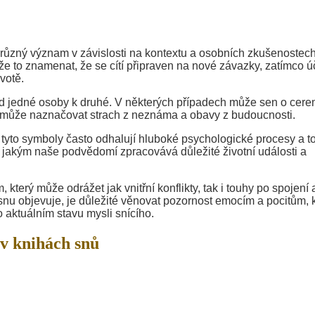
 různý význam v závislosti na kontextu a osobních zkušenostec
že to znamenat, že se cítí připraven na nové závazky, zatímco ú
votě.
 od jedné osoby k druhé. V některých případech může sen o cere
h může naznačovat strach z neznáma a obavy z budoucnosti.
tyto symboly často odhalují hluboké psychologické procesy a t
akým naše podvědomí zpracovává důležité životní události a
který může odrážet jak vnitřní konflikty, tak i touhy po spojení 
snu objevuje, je důležité věnovat pozornost emocím a pocitům, 
 aktuálním stavu mysli snícího.
v knihách snů