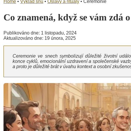
Home
•
Výklad snů
•
Oslavy a rituály
•
Ceremonie
Co znamená, když se vám zdá 
Publikováno dne: 1 listopadu, 2024
Aktualizováno dne: 19 února, 2025
Ceremonie ve snech symbolizují důležité životní udál
konce cyklů, emocionální uzdravení a společenské vazby
a proto je důležité brát v úvahu kontext a osobní zkušenos