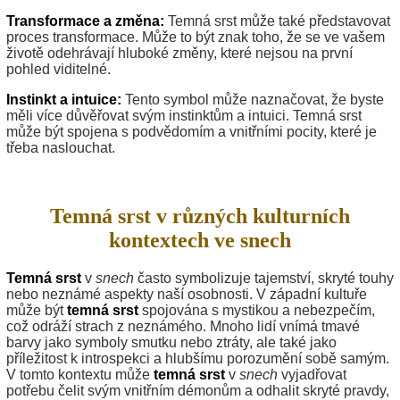
Transformace a změna:
Temná srst může také představovat
proces transformace. Může to být znak toho, že se ve vašem
životě odehrávají hluboké změny, které nejsou na první
pohled viditelné.
Instinkt a intuice:
Tento symbol může naznačovat, že byste
měli více důvěřovat svým instinktům a intuici. Temná srst
může být spojena s podvědomím a vnitřními pocity, které je
třeba naslouchat.
Temná srst v různých kulturních
kontextech ve snech
Temná srst
v
snech
často symbolizuje tajemství, skryté touhy
nebo neznámé aspekty naší osobnosti. V západní kultuře
může být
temná srst
spojována s mystikou a nebezpečím,
což odráží strach z neznámého. Mnoho lidí vnímá tmavé
barvy jako symboly smutku nebo ztráty, ale také jako
příležitost k introspekci a hlubšímu porozumění sobě samým.
V tomto kontextu může
temná srst
v
snech
vyjadřovat
potřebu čelit svým vnitřním démonům a odhalit skryté pravdy,