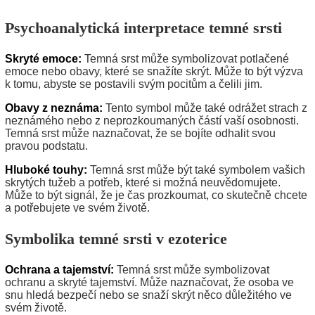
Psychoanalytická interpretace temné srsti
Skryté emoce:
Temná srst může symbolizovat potlačené
emoce nebo obavy, které se snažíte skrýt. Může to být výzva
k tomu, abyste se postavili svým pocitům a čelili jim.
Obavy z neznáma:
Tento symbol může také odrážet strach z
neznámého nebo z neprozkoumaných částí vaší osobnosti.
Temná srst může naznačovat, že se bojíte odhalit svou
pravou podstatu.
Hluboké touhy:
Temná srst může být také symbolem vašich
skrytých tužeb a potřeb, které si možná neuvědomujete.
Může to být signál, že je čas prozkoumat, co skutečně chcete
a potřebujete ve svém životě.
Symbolika temné srsti v ezoterice
Ochrana a tajemství:
Temná srst může symbolizovat
ochranu a skryté tajemství. Může naznačovat, že osoba ve
snu hledá bezpečí nebo se snaží skrýt něco důležitého ve
svém životě.