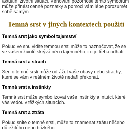
aktuální životní situaci. Věnování pozornosti těmto symbolům
může přinést cenné poznatky a pomoci vám lépe porozumět
sobě samým.
Temná srst v jiných kontextech použití
Temná srst jako symbol tajemství
Pokud ve snu vidíte temnou srst, může to naznačovat, že se
ve vašem životě skrývá něco tajemného, co je třeba odhalit.
Temná srst a strach
Sen o temné srsti může odrážet vaše obavy nebo strachy,
které se vám v reálném životě nedaří překonat.
Temná srst a instinkty
Temná srst může symbolizovat vaše instinkty a intuici, které
vás vedou v těžkých situacích.
Temná srst a ztráta
Pokud sníte o temné srsti, může to znamenat ztrátu něčeho
důležitého nebo blízkého.