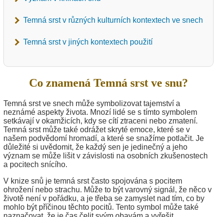
Temná srst v různých kulturních kontextech ve snech
Temná srst v jiných kontextech použití
Co znamená Temná srst ve snu?
Temná srst ve snech může symbolizovat tajemství a
neznámé aspekty života. Mnozí lidé se s tímto symbolem
setkávají v okamžicích, kdy se cítí ztraceni nebo zmatení.
Temná srst může také odrážet skryté emoce, které se v
našem podvědomí hromadí, a které se snažíme potlačit. Je
důležité si uvědomit, že každý sen je jedinečný a jeho
význam se může lišit v závislosti na osobních zkušenostech
a pocitech snícího.
V knize snů je temná srst často spojována s pocitem
ohrožení nebo strachu. Může to být varovný signál, že něco v
životě není v pořádku, a je třeba se zamyslet nad tím, co by
mohlo být příčinou těchto pocitů. Tento symbol může také
naznačovat, že je čas čelit svým obavám a vyřešit