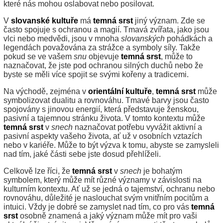
které nás mohou oslabovat nebo posilovat.
V
slovanské kultuře
má
temná srst
jiný význam. Zde se
často spojuje s ochranou a magií. Tmavá zvířata, jako jsou
vlci nebo medvědi, jsou v mnoha
slovanských
pohádkách a
legendách považována za strážce a symboly síly. Takže
pokud se ve vašem
snu
objevuje
temná srst
, může to
naznačovat, že jste pod ochranou silných duchů nebo že
byste se měli více spojit se svými kořeny a tradicemi.
Na východě, zejména v
orientální kultuře
,
temná srst
může
symbolizovat dualitu a rovnováhu. Tmavé barvy jsou často
spojovány s jinovou energií, která představuje ženskou,
pasivní a tajemnou stránku života. V tomto kontextu může
temná srst
v
snech
naznačovat potřebu vyvážit aktivní a
pasivní aspekty vašeho života, ať už v osobních vztazích
nebo v kariéře. Může to být výzva k tomu, abyste se zamysleli
nad tím, jaké části sebe jste dosud přehlíželi.
Celkově lze říci, že
temná srst
v
snech
je bohatým
symbolem, který může mít různé významy v závislosti na
kulturním kontextu. Ať už se jedná o tajemství, ochranu nebo
rovnováhu, důležité je naslouchat svým vnitřním pocitům a
intuici. Vždy je dobré se zamyslet nad tím, co pro vás
temná
srst
osobně znamená a jaký význam může mít pro vaši