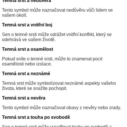
Temná srst a nedůvěra
Tento symbol může naznačovat nedůvěru vůči lidem ve
vašem okolí.
Temná srst a vnitřní boj
Sen o temné srsti může odrážet vnitřní konflikt, který se
odehrává ve vašem životě.
Temná srst a osamělost
Pokud sníte o temné srsti, může to znamenat pocit
osamělosti nebo izolace.
Temná srst a neznámé
Temná srst může symbolizovat neznámé aspekty vašeho
života, které se snažíte pochopit.
Temná srst a nevěra
Tento symbol může naznačovat obavy z nevěry nebo zrady.
Temná srst a touha po svobodě
Sen o temné srsti může vyjadřovat touhu po svobodě a