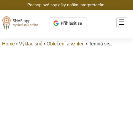
Pochop své sny díky našim interpretacím.
☰
Home
•
Výklad snů
•
Oblečení a vzhled
•
Temná srst