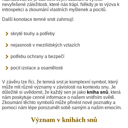
nevyřešené záležitosti, které nás trápí. Někdy je to výzva k
introspekci a zkoumání vlastních myšlenek a pocitů.
Další konotace temné srsti zahrnují:
skryté touhy a potřeby
nejasnosti v mezilidských vztazích
potřebu ochrany a bezpečí
pocit izolace a osamělosti
V závěru lze říci, že temná srst je komplexní symbol, který
může mít různé významy v závislosti na kontextu snu. Je
důležité si uvědomit, že každý sen je jako
kniha snů
, která
nám poskytuje cenné informace o našem vnitřním světě.
Zkoumání těchto symbolů může přinést nové poznatky a
pomoci nám lépe porozumět sobě samým a našim emocím.
Význam v knihách snů