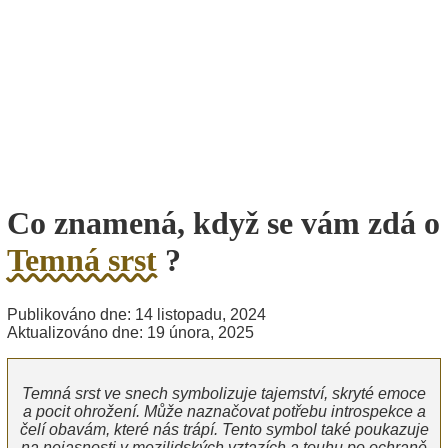
Co znamená, když se vám zdá o
Temná srst
?
Publikováno dne: 14 listopadu, 2024
Aktualizováno dne: 19 února, 2025
Temná srst ve snech symbolizuje tajemství, skryté emoce
a pocit ohrožení. Může naznačovat potřebu introspekce a
čelí obavám, které nás trápí. Tento symbol také poukazuje
na nejasnosti v mezilidských vztazích a touhu po ochraně