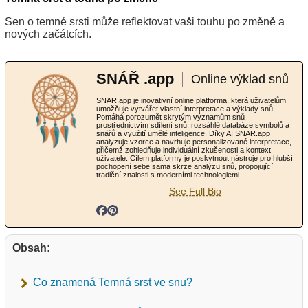
Sen o temné srsti může reflektovat vaši touhu po změně a
nových začátcích.
SNÁŘ .app
Online výklad snů
SNAR.app je inovativní online platforma, která uživatelům
umožňuje vytvářet vlastní interpretace a výklady snů.
Pomáhá porozumět skrytým významům snů
prostřednictvím sdílení snů, rozsáhlé databáze symbolů a
snářů a využití umělé inteligence. Díky AI SNAR.app
analyzuje vzorce a navrhuje personalizované interpretace,
přičemž zohledňuje individuální zkušenosti a kontext
uživatele. Cílem platformy je poskytnout nástroje pro hlubší
pochopení sebe sama skrze analýzu snů, propojující
tradiční znalosti s moderními technologiemi.
See Full Bio
Obsah:
Co znamená Temná srst ve snu?