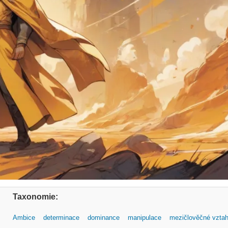
Taxonomie:
Ambice
determinace
dominance
manipulace
mezičlověčné vzta