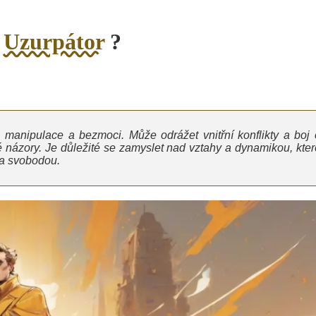
o
Uzurpátor
?
manipulace a bezmoci. Může odrážet vnitřní konflikty a boj 
vé názory. Je důležité se zamyslet nad vztahy a dynamikou, kter
u a svobodou.