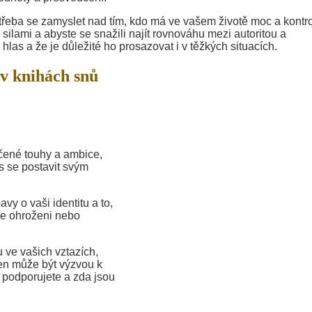
třeba se zamyslet nad tím, kdo má ve vašem životě moc a kontro
 silami a abyste se snažili najít rovnováhu mezi autoritou a
las a že je důležité ho prosazovat i v těžkých situacích.
v knihách snů
čené touhy a ambice,
s se postavit svým
vy o vaši identitu a to,
íte ohroženi nebo
 ve vašich vztazích,
en může být výzvou k
ě podporujete a zda jsou