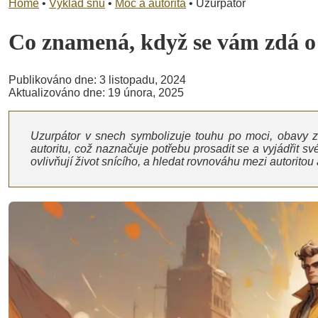
Home
•
Výklad snů
•
Moc a autorita
•
Uzurpátor
Co znamená, když se vám zdá 
Publikováno dne: 3 listopadu, 2024
Aktualizováno dne: 19 února, 2025
Uzurpátor v snech symbolizuje touhu po moci, obavy z 
autoritu, což naznačuje potřebu prosadit se a vyjádřit s
ovlivňují život snícího, a hledat rovnováhu mezi autorito