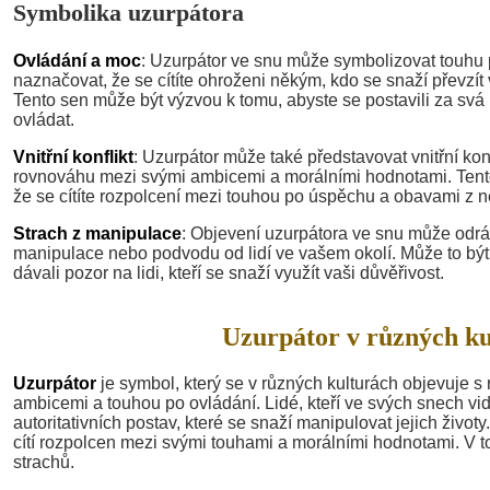
Symbolika uzurpátora
Ovládání a moc
: Uzurpátor ve snu může symbolizovat touhu 
naznačovat, že se cítíte ohroženi někým, kdo se snaží převzít
Tento sen může být výzvou k tomu, abyste se postavili za svá
ovládat.
Vnitřní konflikt
: Uzurpátor může také představovat vnitřní konfl
rovnováhu mezi svými ambicemi a morálními hodnotami. Ten
že se cítíte rozpolcení mezi touhou po úspěchu a obavami z 
Strach z manipulace
: Objevení uzurpátora ve snu může odrá
manipulace nebo podvodu od lidí ve vašem okolí. Může to být 
dávali pozor na lidi, kteří se snaží využít vaši důvěřivost.
Uzurpátor v různých ku
Uzurpátor
je symbol, který se v různých kulturách objevuje 
ambicemi a touhou po ovládání. Lidé, kteří ve svých snech vi
autoritativních postav, které se snaží manipulovat jejich život
cítí rozpolcen mezi svými touhami a morálními hodnotami. V 
strachů.