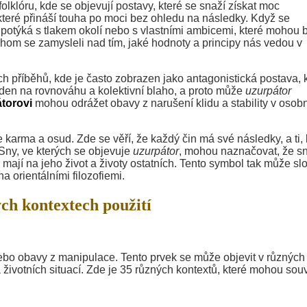
folklóru, kde se objevují postavy, které se snaží získat moc
které přináší touha po moci bez ohledu na následky. Když se
potýká s tlakem okolí nebo s vlastními ambicemi, které mohou b
chom se zamysleli nad tím, jaké hodnoty a principy nás vedou v
h příběhů, kde je často zobrazen jako antagonistická postava, 
laden na rovnováhu a kolektivní blaho, a proto může
uzurpátor
torovi
mohou odrážet obavy z narušení klidu a stability v osob
 karma a osud. Zde se věří, že každý čin má své následky, a ti, 
 Sny, ve kterých se objevuje
uzurpátor
, mohou naznačovat, že sn
mají na jeho život a životy ostatních. Tento symbol tak může slo
a orientálními filozofiemi.
ch kontextech použití
nebo obavy z manipulace. Tento prvek se může objevit v různých
životních situací. Zde je 35 různých kontextů, které mohou souv