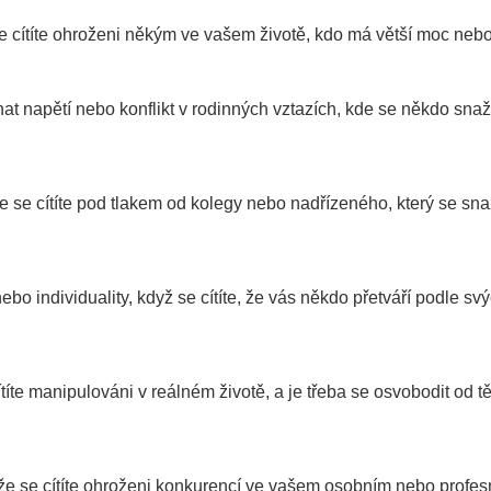
e cítíte ohroženi někým ve vašem životě, kdo má větší moc nebo 
t napětí nebo konflikt v rodinných vztazích, kde se někdo snaž
 se cítíte pod tlakem od kolegy nebo nadřízeného, který se sna
ebo individuality, když se cítíte, že vás někdo přetváří podle sv
íte manipulováni v reálném životě, a je třeba se osvobodit od t
že se cítíte ohroženi konkurencí ve vašem osobním nebo profe