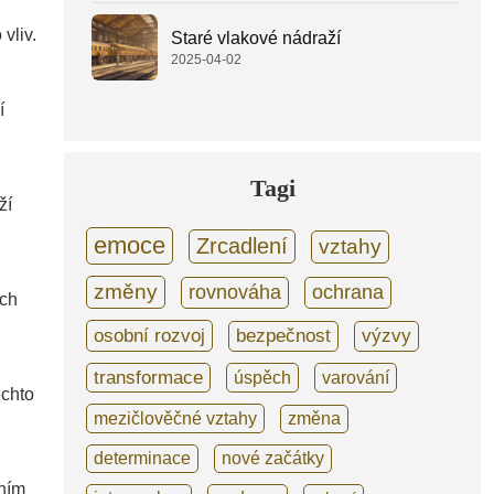
vliv.
Staré vlakové nádraží
2025-04-02
í
Tagi
ží
emoce
Zrcadlení
vztahy
změny
rovnováha
ochrana
ých
osobní rozvoj
bezpečnost
výzvy
transformace
úspěch
varování
ěchto
mezičlověčné vztahy
změna
determinace
nové začátky
sním