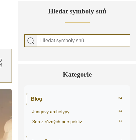
Hledat symboly snů
o
é
Kategorie
Blog
24
Jungovy archetypy
14
Sen z různých perspektiv
11