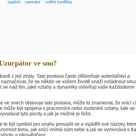
úspěch
varování
vnitřní konflikty
Uzurpátor ve snu?
 z její ztráty. Tato postava často ztělesňuje autoritářství a
ké naznačovat, že se někdo ve vašem životě snaží ovládnout situ
 se nad tím, jaké vztahy a dynamiky ovlivňují vaše každodenní
ve snech objevuje tato postava, může to znamenat, že snící cít
 může být spojena s pracovními nebo osobními vztahy, kde se c
volávat tyto pocity a jak je možné je řešit.
e to být symbol pro snahu prosadit se a vyjádřit své názory, kter
zornost tomu, jak snící vnímá sám sebe a jak se vyrovnává s t
hodnoty a přesvědčení.