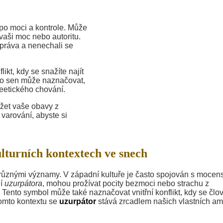
po moci a kontrole. Může
 vaši moc nebo autoritu.
 práva a nenechali se
ikt, kdy se snažíte najít
to sen může naznačovat,
neetického chování.
žet vaše obavy z
varování, abyste si
lturních kontextech ve snech
s různými významy. V západní kultuře je často spojován s mocen
dí
uzurpátora
, mohou prožívat pocity bezmoci nebo strachu z
y. Tento symbol může také naznačovat vnitřní konflikt, kdy se člo
tomto kontextu se
uzurpátor
stává zrcadlem našich vlastních am