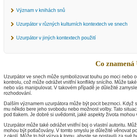
Význam v knihách snů
Uzurpátor v různých kulturních kontextech ve snech
Uzurpátor v jiných kontextech použití
Co znamená 
Uzurpátor ve snech může symbolizovat touhu po moci nebo obavě
kontrolu, což může odrážet vnitřní konflikty snícího. Může ta
nebo vás manipulovat. V takovém případě je důležité zamyslet
rozhodování.
Dalším významem uzurpátora může být pocit bezmoci. Když se 
mu někdo bere jeho svobodu nebo možnost volby. Tato situace
pod tlakem. Je dobré si uvědomit, jaké aspekty života mohou vy
Uzurpátor může také odrážet vnitřní boj o vlastní autoritu. Můž
mohou být potlačovány. V tomto smyslu je důležité věnovat po
z okolí. Může to být výzva k tomu, abyste se postavili za své 