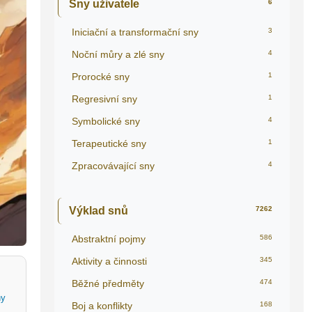
Sny uživatele
6
Iniciační a transformační sny
3
Noční můry a zlé sny
4
Prorocké sny
1
Regresivní sny
1
Symbolické sny
4
Terapeutické sny
1
Zpracovávající sny
4
Výklad snů
7262
Abstraktní pojmy
586
Aktivity a činnosti
345
Běžné předměty
474
hy
Boj a konflikty
168