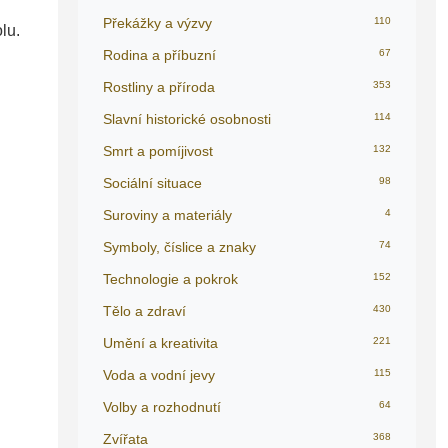
Překážky a výzvy
110
lu.
Rodina a příbuzní
67
Rostliny a příroda
353
Slavní historické osobnosti
114
Smrt a pomíjivost
132
Sociální situace
98
Suroviny a materiály
4
Symboly, číslice a znaky
74
Technologie a pokrok
152
Tělo a zdraví
430
Umění a kreativita
221
Voda a vodní jevy
115
Volby a rozhodnutí
64
Zvířata
368