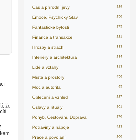
Čas a přírodní jevy
129
Emoce, Psychický Stav
250
Fantastické bytosti
175
Finance a transakce
221
Hrozby a strach
333
Interiéry a architektura
234
Lidé a vztahy
313
Místa a prostory
456
aci
Moc a autorita
95
Oblečení a vzhled
227
í, že
Oslavy a rituály
161
ítí
Pohyb, Cestování, Doprava
170
Potraviny a nápoje
423
é
lakem
Práce a povolání
200