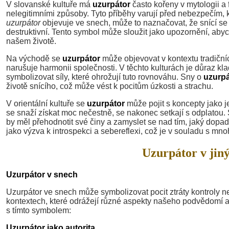
V slovanské kultuře má
uzurpátor
často kořeny v mytologii a 
nelegitimními způsoby. Tyto příběhy varují před nebezpečím, 
uzurpátor
objevuje ve snech, může to naznačovat, že snící se 
destruktivní. Tento symbol může sloužit jako upozornění, aby
našem životě.
Na východě se
uzurpátor
může objevovat v kontextu tradičníc
narušuje harmonii společnosti. V těchto kulturách je důraz k
symbolizovat síly, které ohrožují tuto rovnováhu. Sny o
uzurpá
životě snícího, což může vést k pocitům úzkosti a strachu.
V orientální kultuře se
uzurpátor
může pojit s koncepty jako je
se snaží získat moc nečestně, se nakonec setkají s odplatou.
by měl přehodnotit své činy a zamyslet se nad tím, jaký dopad 
jako výzva k introspekci a sebereflexi, což je v souladu s mnoh
Uzurpátor v jiný
Uzurpátor v snech
Uzurpátor ve snech může symbolizovat pocit ztráty kontroly 
kontextech, které odrážejí různé aspekty našeho podvědomí a 
s tímto symbolem:
Uzurpátor jako autorita