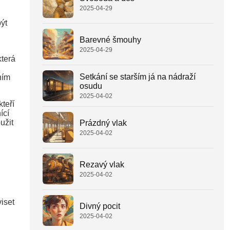
2025-04-29
ýt
Barevné šmouhy
2025-04-29
která
Setkání se starším já na nádraží
ním
osudu
2025-04-02
kteří
ící
užit
Prázdný vlak
2025-04-02
Rezavý vlak
2025-04-02
iset
Divný pocit
2025-04-02