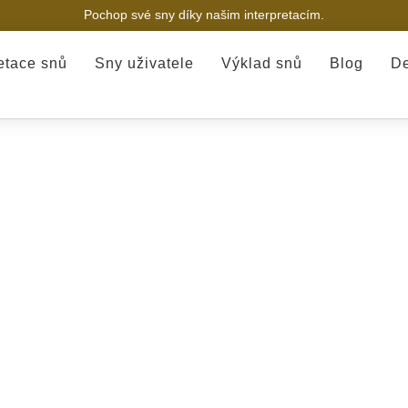
Pochop své sny díky našim interpretacím.
retace snů
Sny uživatele
Výklad snů
Blog
De