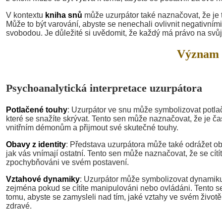
V kontextu
kniha snů
může uzurpátor také naznačovat, že je 
Může to být varování, abyste se nenechali ovlivnit negativními
svobodou. Je důležité si uvědomit, že každý má právo na svůj h
Význam 
Psychoanalytická interpretace uzurpátora
Potlačené touhy
: Uzurpátor ve snu může symbolizovat potla
které se snažíte skrývat. Tento sen může naznačovat, že je ča
vnitřním démonům a přijmout své skutečné touhy.
Obavy z identity
: Představa uzurpátora může také odrážet oba
jak vás vnímají ostatní. Tento sen může naznačovat, že se cít
zpochybňováni ve svém postavení.
Vztahové dynamiky
: Uzurpátor může symbolizovat dynamiku
zejména pokud se cítíte manipulováni nebo ovládáni. Tento s
tomu, abyste se zamysleli nad tím, jaké vztahy ve svém život
zdravé.