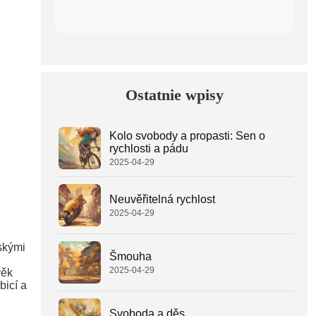
Ostatnie wpisy
Kolo svobody a propasti: Sen o
rychlosti a pádu
2025-04-29
Neuvěřitelná rychlost
2025-04-29
skými
Šmouha
2025-04-29
věk
bicí a
Svoboda a děs